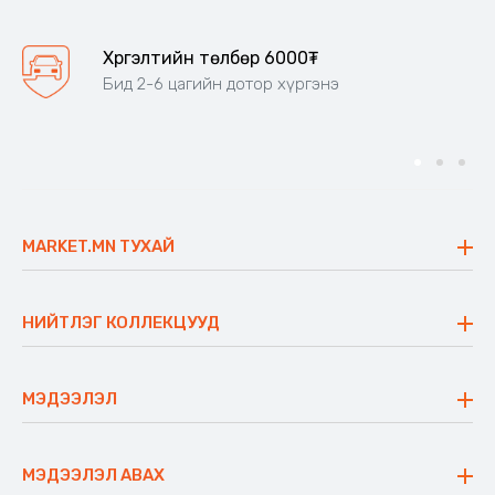
Хүргэлтийн төлбөр 6000₮
Бид 2-6 цагийн дотор хүргэнэ
MARKET.MN ТУХАЙ
Бидний тухай
Үнэт зүйлс
НИЙТЛЭГ КОЛЛЕКЦУУД
Ажлын байр
Майхан
Ажиллах арга барил
Сүүдрэвч
МЭДЭЭЛЭЛ
Блог
Аяны ширээ
Түгээмэл асуулт
Хийлдэг гудас
Буцаалтын журам
МЭДЭЭЛЭЛ АВАХ
Аяны түшлэгтэй сандал