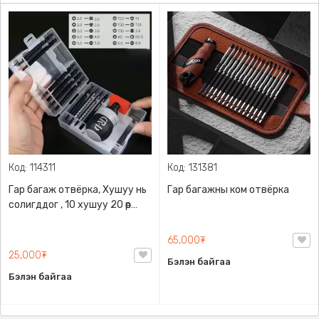
Код: 114311
Код: 131381
Гар багаж отвёрка, Хушуу нь
Гар багажны ком отвёрка
солигддог , 10 хушуу 20 өөр
толгойтой . Хайрцагтай .
65,000₮
25,000₮
Бэлэн байгаа
Бэлэн байгаа