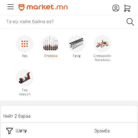
Бүгд
Отвёрка
Түлхүүр
Слесарийн
багажны
ком
Гар
харуул
Нийт 2 бараа
Шүүлтүүр
Эрэмбэ: