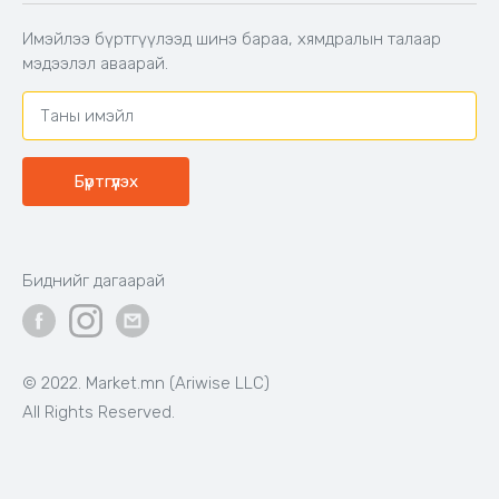
Захиалга шалгах
Хамтран ажиллах
Имэйлээ бүртгүүлээд шинэ бараа, хямдралын талаар
Холбоо барих
мэдээлэл аваарай.
Бүртгүүлэх
Биднийг дагаарай
© 2022. Market.mn (Ariwise LLC)
All Rights Reserved.