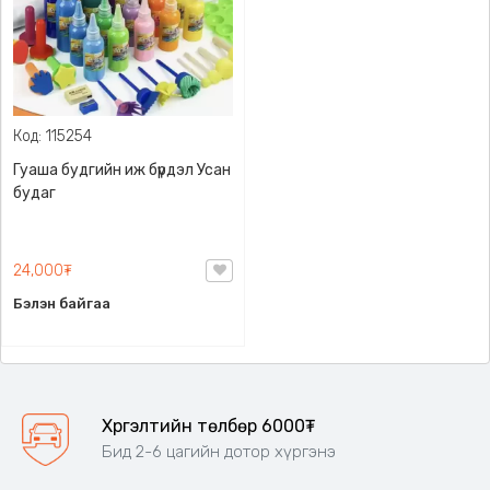
Код: 115254
Гуаша будгийн иж бүрдэл Усан
будаг
24,000₮
Бэлэн байгаа
Хүргэлтийн төлбөр 6000₮
Бид 2-6 цагийн дотор хүргэнэ