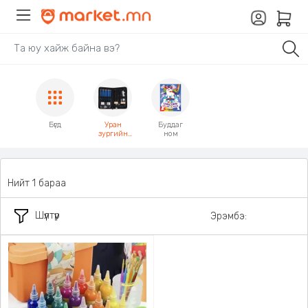
Бүгд
Уран
Буддаг
зургийн
ном
багц
хэрэгсэл
Нийт 1 бараа
Шүүлтүүр
Эрэмбэ: