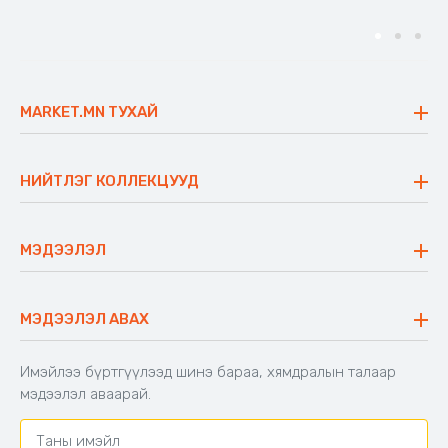
MARKET.MN ТУХАЙ
Бидний тухай
Үнэт зүйлс
НИЙТЛЭГ КОЛЛЕКЦУУД
Ажлын байр
Майхан
Ажиллах арга барил
Сүүдрэвч
МЭДЭЭЛЭЛ
Блог
Аяны ширээ
Түгээмэл асуулт
Хийлдэг гудас
Буцаалтын журам
МЭДЭЭЛЭЛ АВАХ
Аяны түшлэгтэй сандал
Захиалга шалгах
Хамтран ажиллах
Имэйлээ бүртгүүлээд шинэ бараа, хямдралын талаар
Холбоо барих
мэдээлэл аваарай.