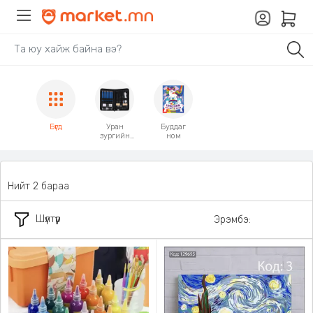
Бүгд
Уран
Буддаг
зургийн
ном
багц
хэрэгсэл
Нийт 2 бараа
Шүүлтүүр
Эрэмбэ: