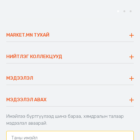
MARKET.MN ТУХАЙ
Бидний тухай
Үнэт зүйлс
НИЙТЛЭГ КОЛЛЕКЦУУД
Ажлын байр
Майхан
Ажиллах арга барил
Сүүдрэвч
МЭДЭЭЛЭЛ
Блог
Аяны ширээ
Түгээмэл асуулт
Хийлдэг гудас
Буцаалтын журам
МЭДЭЭЛЭЛ АВАХ
Аяны түшлэгтэй сандал
Захиалга шалгах
Хамтран ажиллах
Имэйлээ бүртгүүлээд шинэ бараа, хямдралын талаар
Холбоо барих
мэдээлэл аваарай.