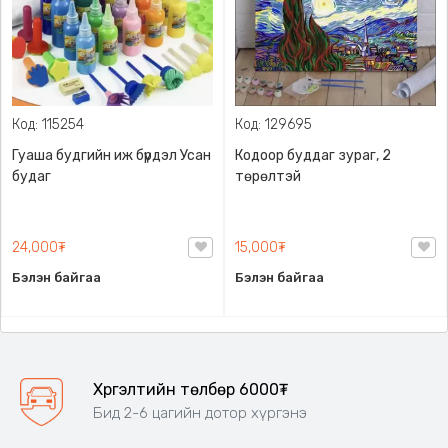
Код: 115254
Код: 129695
Гуаша будгийн иж бүрдэл Усан
Кодоор буддаг зураг, 2
будаг
төрөлтэй
24,000₮
15,000₮
Бэлэн байгаа
Бэлэн байгаа
Хүргэлтийн төлбөр 6000₮
Бид 2-6 цагийн дотор хүргэнэ