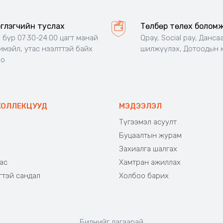
эглэгчийн туслах
Төлбөр төлөх болом
 бүр 07:30-24:00 цагт манай
Qpay, Social pay, Данса
 имэйл, утас нээлттэй байх
шилжүүлэх, Дотоодын 
но
КОЛЛЕКЦУУД
МЭДЭЭЛЭЛ
Түгээмэл асуулт
Буцаалтын журам
э
Захиалга шалгах
ас
Хамтран ажиллах
гтэй сандал
Холбоо барих
Биднийг дагаарай