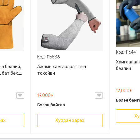
Код: 116441
Код: 115536
Хамгаалал
н бээлий,
Ажлын хамгаалалттын
бээлий
 бат бөх,
тохойвч
28*16см.
12,000₮
19,000₮
Бэлэн байг
Бэлэн байгаа
Ху
рах
Хурдан харах