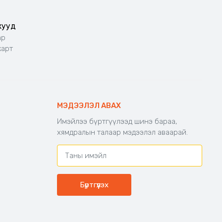
жууд
ар
карт
МЭДЭЭЛЭЛ АВАХ
Имэйлээ бүртгүүлээд шинэ бараа,
хямдралын талаар мэдээлэл аваарай.
Бүртгүүлэх