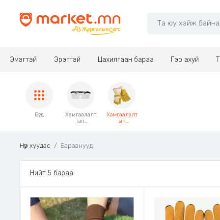
Эмэгтэй
Эрэгтэй
Цахилгаан бараа
Гэр ахуй
Т
Бүгд
Хамгаалалт
Хамгаалалт
ын
ын
шил
бээлий
Нүүр хуудас
Бараанууд
Нийт 5 бараа