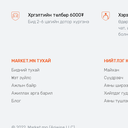
Хүргэлтийн төлбөр 6000₮
Хэр
Бид 2-6 цагийн дотор хүргэнэ
Өдөр
чат,
бол
MARKET.MN ТУХАЙ
НИЙТЛЭГ 
Бидний тухай
Майхан
Үнэт зүйлс
Сүүдрэвч
Ажлын байр
Аяны ширэ
Ажиллах арга барил
Хийлдэг гуд
Блог
Аяны түшлэ
© 2022. Market.mn (Ariwise LLC)