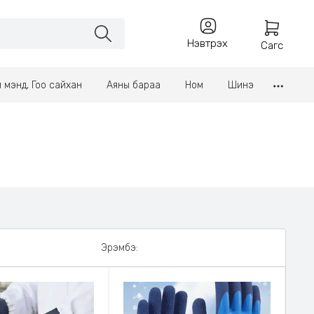
Нэвтрэх
Сагс
үл мэнд, Гоо сайхан
Аяны бараа
Ном
Шинэ
Эрэмбэ: