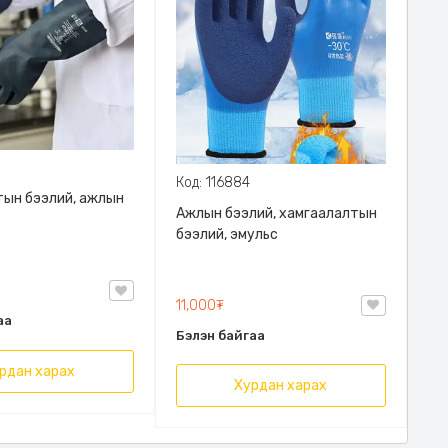
Код: 116884
тын бээлий, ажлын
Ажлын бээлий, хамгаалалтын
бээлий, эмульс
11,000₮
аа
Бэлэн байгаа
рдан харах
Хурдан харах