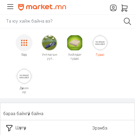
Бүгд
Унтлагын
Хийлдэг
Гудас
уут
гудас
Мешок
Дүүжин
ор
бараа байхгүй байна
Шүүлтүүр
Эрэмбэ: