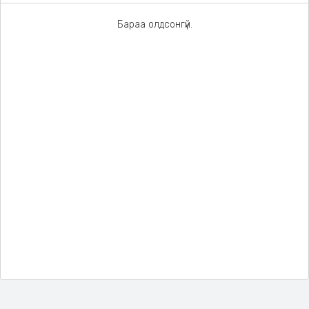
Бараа олдсонгүй.