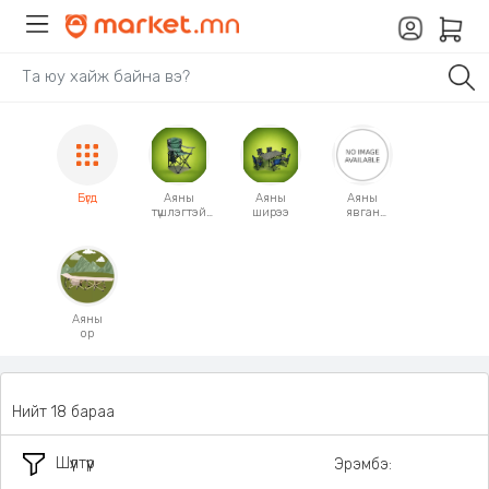
Бүгд
Аяны
Аяны
Аяны
түшлэгтэй
ширээ
явган
сандал
сандал
Аяны
ор
Нийт 18 бараа
Шүүлтүүр
Эрэмбэ: