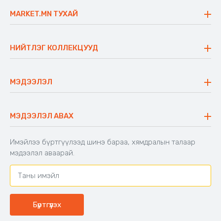
MARKET.MN ТУХАЙ
Бидний тухай
Үнэт зүйлс
НИЙТЛЭГ КОЛЛЕКЦУУД
Ажлын байр
Майхан
Ажиллах арга барил
Сүүдрэвч
МЭДЭЭЛЭЛ
Блог
Аяны ширээ
Түгээмэл асуулт
Хийлдэг гудас
Буцаалтын журам
МЭДЭЭЛЭЛ АВАХ
Аяны түшлэгтэй сандал
Захиалга шалгах
Хамтран ажиллах
Имэйлээ бүртгүүлээд шинэ бараа, хямдралын талаар
Холбоо барих
мэдээлэл аваарай.
Бүртгүүлэх