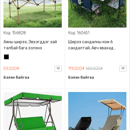
Код: 156828
Код: 160651
Аяны ширээ, Эвхэгддэг зай
Ширээ сандалны ком 6
талбай бага эзлэнэ
сандалтай, Авч явахад
авсаархан, Том ширээтэй
Хар
59,000₮
119,000₮
169,000₮
Бэлэн байгаа
Бэлэн байгаа