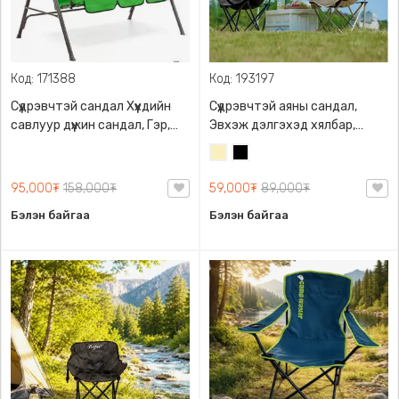
Код: 171388
Код: 193197
Сүүдрэвчтэй сандал Хүүхдийн
Сүүдрэвчтэй аяны сандал,
савлуур дүүжин сандал, Гэр,
Эвхэж дэлгэхэд хялбар,
Хашаа, Зуслан , Цэцэрлэгийн
Гадуураа бариултай цүнхтэй,
Шаргал
Хар
гадаа Амрах, Суух гэх мэтээр
2 өнгийн сонголттой
/
хэрэглэж болох сүүдрэвчтэй
95,000₮
158,000₮
59,000₮
89,000₮
Блонд/
сандал
Бэлэн байгаа
Бэлэн байгаа