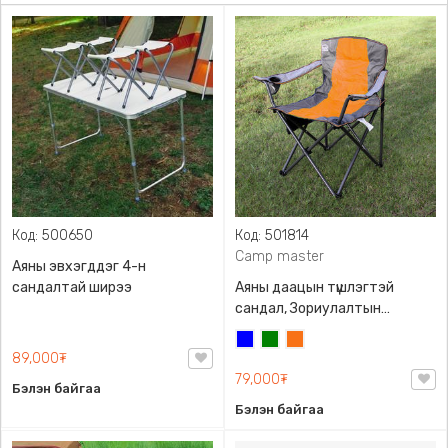
Код: 500650
Код: 501814
Camp master
Аяны эвхэгддэг 4-н
сандалтай ширээ
Аяны даацын түшлэгтэй
сандал, Зориулалтын
даавуун ууттай, Classic 300,
Цэнхэр
Ногоон
Хулууны
Camp master, 120кг хүртэлх
89,000₮
улбар
даацтай
79,000₮
шар
Бэлэн байгаа
Бэлэн байгаа