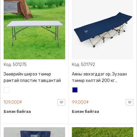
Код: 501275
Код: 501792
Зөөврийн ширээ төмөр
Аяны эвхэгддэг ор, Зузаан
рамтай пластик тавцантай
төмөр хөлтэй 200 кг
даацтай, Эдэлгээ удаан,
Цагаан
Хөх
даац сайтай , 190*70*36 см
109,000₮
99,000₮
Бэлэн байгаа
Бэлэн байгаа