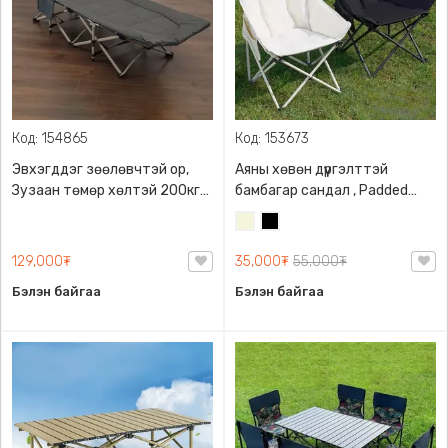
Код: 154865
Код: 153673
Эвхэгддэг зөөлөвчтэй ор,
Аяны хөвөн дүүргэлттэй
Зузаан төмөр хөлтэй 200кг
бамбагар сандал , Padded
даацтай
Camping Chair, TANLOOK брэнд
Биений
Хар
өнгө
129,000₮
35,000₮
55,000₮
/
Бэйж/
Бэлэн байгаа
Бэлэн байгаа