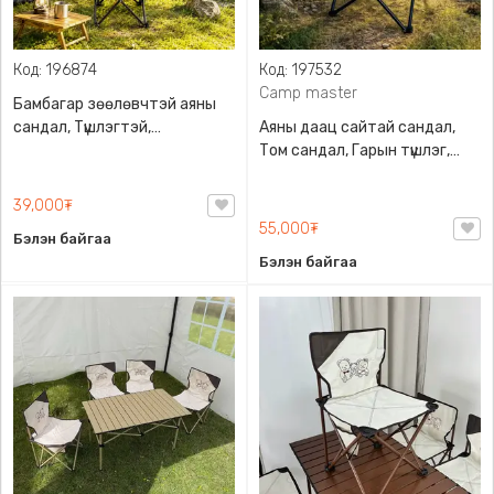
Код: 196874
Код: 197532
Camp master
Бамбагар зөөлөвчтэй аяны
сандал, Түшлэгтэй,
Аяны даац сайтай сандал,
Эвхэгддэг, Гадуураа
Том сандал, Гарын түшлэг,
бариултай цүнхтэй, Хажуудаа
аяганы тавиур, Торон
халаастай, 120 кг даацтай
халаастай, 120 кг даацтай,
39,000₮
Бариултай ууттай , Camp
55,000₮
Бэлэн байгаа
master
Бэлэн байгаа