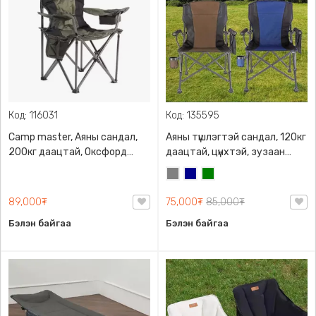
Код: 116031
Код: 135595
Camp master, Аяны сандал,
Аяны түшлэгтэй сандал, 120кг
200кг даацтай, Оксфорд
даацтай, цүнхтэй, зузаан
даавуун сайн чанарын
төмөртэй
Саарал
Хөх
Ногоон
материалтай, Зориулалтын
ууттай
89,000₮
75,000₮
85,000₮
Бэлэн байгаа
Бэлэн байгаа