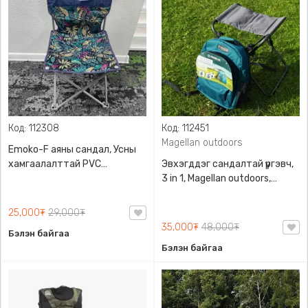
Код: 112308
Код: 112451
Magellan outdoors
Emoko-F аяны сандал, Усны
хамгаалалттай PVC
Эвхэгддэг сандалтай үүргэвч,
бүрээстэй, 100 кг даацтай
3 in 1, Magellan outdoors,
Халуун хүйтнээ барьдаг цүнх,
Ус нэвтрүүлэхгүй
25,000₮
29,000₮
35,000₮
48,000₮
Бэлэн байгаа
Бэлэн байгаа