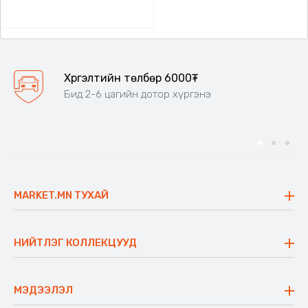
Хүргэлтийн төлбөр 6000₮
Бид 2-6 цагийн дотор хүргэнэ
MARKET.MN ТУХАЙ
Бидний тухай
Үнэт зүйлс
НИЙТЛЭГ КОЛЛЕКЦУУД
Ажлын байр
Майхан
Ажиллах арга барил
Сүүдрэвч
МЭДЭЭЛЭЛ
Блог
Аяны ширээ