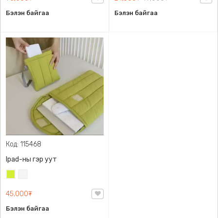
Бэлэн байгаа
Бэлэн байгаа
Код: 115468
Ipad-ны гэр уут
Шар
Утааны
ногоон
цагаан
45,000₮
Бэлэн байгаа