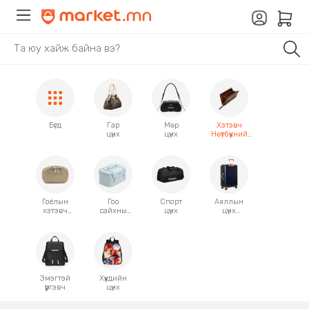
Бүгд
Гар
Мөр
Хэтэвч
цүнх
цүнх
Нөүтбүүкний
гэр
Гоёлын
Гоо
Спорт
Аяллын
хэтэвч
сайхны
цүнх
цүнх
загварын
цүнх
чемодан
цүнх
гэр
Эмэгтэй
Хүүхдийн
үүргэвч
цүнх