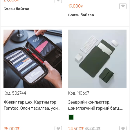
29,000₮
19,000₮
Бэлэн байгаа
Бэлэн байгаа
Код: 502744
Код: 110667
Жижиг гар цүнх, Картны гэр
Зөөврийн компьютер,
Tomtoc, Олон тасалгаа, усны
цэнэглэгчний гэрний багц,
хамгаалалттай
Notebook case set, PU арьс, Ус
Хар
нэвтэрдэггүй
Ногоон
95,000₮
24,500₮
49,000₮