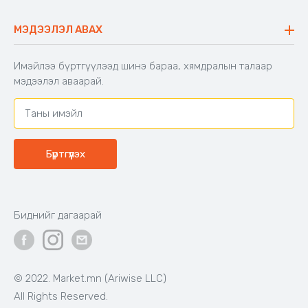
Түгээмэл асуулт
Хийлдэг гудас
Буцаалтын журам
МЭДЭЭЛЭЛ АВАХ
Аяны түшлэгтэй сандал
Захиалга шалгах
Хамтран ажиллах
Имэйлээ бүртгүүлээд шинэ бараа, хямдралын талаар
Холбоо барих
мэдээлэл аваарай.
Бүртгүүлэх
Биднийг дагаарай
© 2022. Market.mn (Ariwise LLC)
All Rights Reserved.