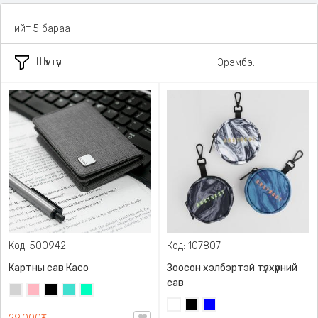
Нийт 5 бараа
Шүүлтүүр
Эрэмбэ:
Код: 500942
Код: 107807
Картны сав Касо
Зоосон хэлбэртэй түлхүүрний
сав
Цайвар
Цайвар
Хар
Оюу
Номин
саарал
ягаан
цэнхэр
ногоон
Цагаан
Хар
Цэнхэр