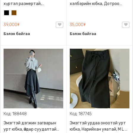
хүртэл размертай,
хэлбэрийн юбка, Дотроо
Суналттай хилэн даавуун
шорттой, Урдаа 2 халаастай
Хар
Бор
материалтай, 2 өнгөний
сонголттой, дотор талдаа
39,000₮
35,000₮
шорттой
Бэлэн байгаа
Бэлэн байгаа
Код: 188448
Код: 187745
Эмэгтэй дэгжин загварын
Эмэгтэй урдаа оноотой урт
урт юбка, Өндөр суудалтай
юбка, Нарийхан уяатай, M L XL