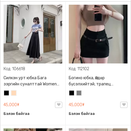
Код: 106618
Код: 112102
Силкэн урт юбка Бага
Богино юбка, Өндөр
зэргийн суналттай Women
бүсэлхийтэй, трапец
long skirt
хэлбэрийн, хар өнгийн
Хар
Тоорын
Хар
Саарал
бүстэй, урд болон хажуудаа
шаргал
халаастай
45,000₮
45,000₮
Бэлэн байгаа
Бэлэн байгаа