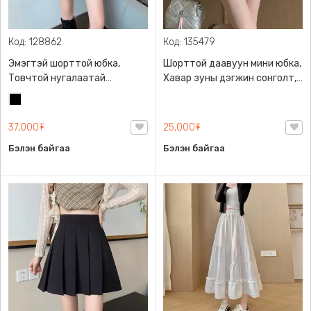
Код: 128862
Код: 135479
Эмэгтэй шорттой юбка,
Шорттой даавуун мини юбка,
Товчтой нугалаатай
Хавар зуны дэгжин сонголт,
загварлаг өндөр суудалтай
2025 оны шинэ загвар
Хар
37,000₮
25,000₮
Бэлэн байгаа
Бэлэн байгаа