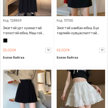
Код: 128869
Код: 131165
Эмэгтэй урт хуниастай
Эмэгтэй хамбан юбка, Бүх
тэлээтэй юбка, Маш гоё
төрлийн хувцаслалттай
материалтай
хослуулан өмсөхөд төгс
Хар
хослоно
25,000₮
42,000₮
Бэлэн байгаа
Бэлэн байгаа