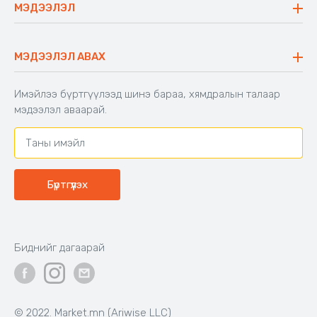
Сүүдрэвч
МЭДЭЭЛЭЛ
Блог
Аяны ширээ
Түгээмэл асуулт
Хийлдэг гудас
Буцаалтын журам
МЭДЭЭЛЭЛ АВАХ
Аяны түшлэгтэй сандал
Захиалга шалгах
Хамтран ажиллах
Имэйлээ бүртгүүлээд шинэ бараа, хямдралын талаар
Холбоо барих
мэдээлэл аваарай.
Бүртгүүлэх
Биднийг дагаарай
© 2022. Market.mn (Ariwise LLC)