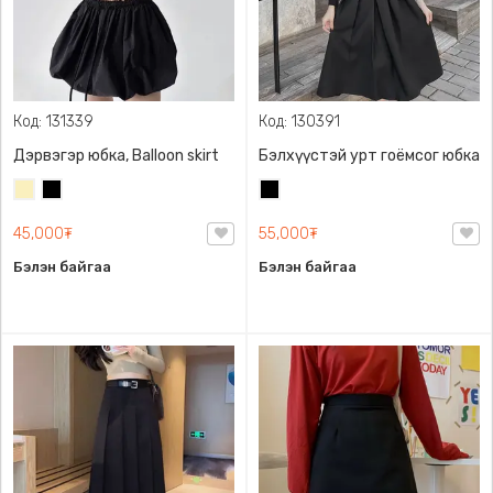
Код: 131339
Код: 130391
Дэрвэгэр юбка, Balloon skirt
Бэлхүүстэй урт гоёмсог юбка
Шаргал
Хар
Хар
/
45,000₮
55,000₮
Блонд/
Бэлэн байгаа
Бэлэн байгаа