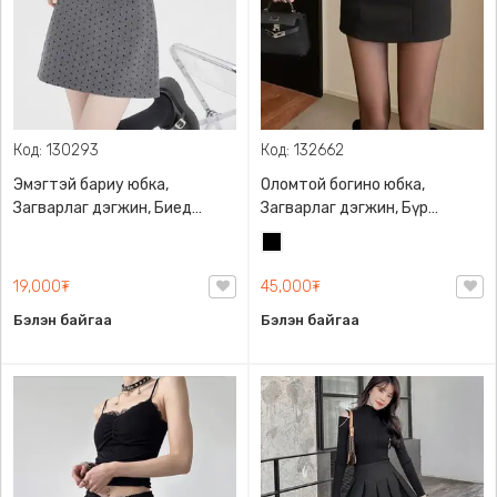
Код: 130293
Код: 132662
Эмэгтэй бариу юбка,
Оломтой богино юбка,
Загварлаг дэгжин, Биед
Загварлаг дэгжин, Бүр
эвтэйхэн
төрлийн хувцастай
Хар
хослуулан өмсөхөд
тохиромжтой
19,000₮
45,000₮
Бэлэн байгаа
Бэлэн байгаа