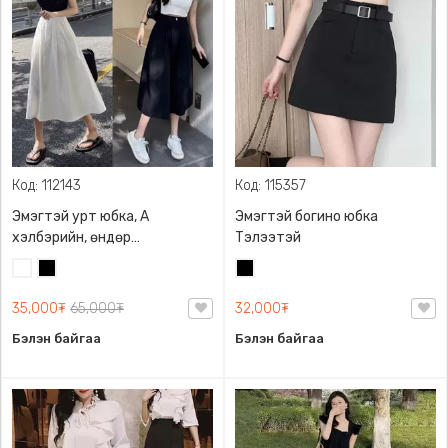
Код: 112143
Код: 115357
Эмэгтэй урт юбка, A
Эмэгтэй богино юбка
хэлбэрийн, өндөр
Тэлээтэй
бэлхүүстэй, шилбэний
Цагаан
Хар
Хар
урттай
35,000₮
65,000₮
32,000₮
Бэлэн байгаа
Бэлэн байгаа