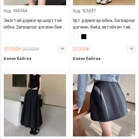
Код: 144944
Код: 153637
Эмэгтэй дэрвэгэр шорттой
Урт дэрвэгэр юбка, Загварлаг
юбка, Загварлаг дэгжин биед
дэгжин, биед эвтэйхэн тав
эвтэйхэн M-XL размертай
тухтай
Цагаан
Хар
20,000₮
25,000₮
27,000₮
Бэлэн байгаа
Бэлэн байгаа