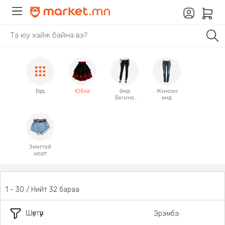
Бүгд
Юбка
Өмд
Жинсэн
Богино
өмд
өмд
Эмэгтэй
шорт
1 - 30 / Нийт 32 бараа
Шүүлтүүр
Эрэмбэ: