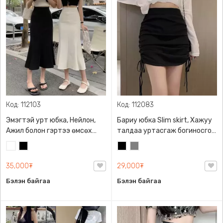
Код: 112103
Код: 112083
Эмэгтэй урт юбка, Нейлон,
Бариу юбка Slim skirt, Хажуу
Ажил болон гэртээ өмсөх
талдаа уртасгаж богиносгох
боломжтой, Цахилгаантай
таталтын уяатай
Цагаан
Хар
Хар
Саарал
35,000₮
29,000₮
Бэлэн байгаа
Бэлэн байгаа