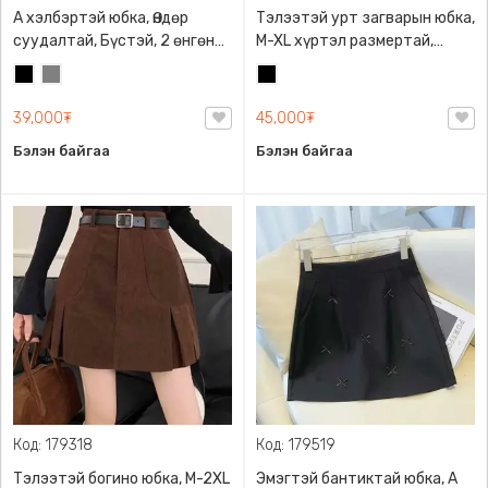
А хэлбэртэй юбка, Өндөр
Тэлээтэй урт загварын юбка,
суудалтай, Бүстэй, 2 өнгөний
M-XL хүртэл размертай,
сонголттой
Бөөсрөхгүй, биетэй ноосон
Хар
Саарал
Хар
даавуун материалтай, Бүх
гуталтай зохицох загвартай
39,000₮
45,000₮
Бэлэн байгаа
Бэлэн байгаа
Код: 179318
Код: 179519
Тэлээтэй богино юбка, M-2XL
Эмэгтэй бантиктай юбка, A