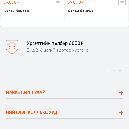
хэлбэрийн, өдөр тутамдаа
29,000₮
39,000₮
өмсөхөд тохиромжтой, олон
Бэлэн байгаа
Бэлэн байгаа
хувцастай хослуулах
боломжтой богино юбка.,
Полистер
Хүргэлтийн төлбөр 6000₮
Бид 2-6 цагийн дотор хүргэнэ
MARKET.MN ТУХАЙ
Бидний тухай
Үнэт зүйлс
НИЙТЛЭГ КОЛЛЕКЦУУД
Ажлын байр
Майхан
Ажиллах арга барил