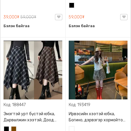
бэлхүүс тодотгосон
размертай, Брюкен
Хар
загвартай, S-XL размерын
материалтай
сонголттой
39,000₮
59,000₮
59,000₮
Бэлэн байгаа
Бэлэн байгаа
Код: 188447
Код: 193419
Эмэгтэй урт бүстэй юбка,
Ирвэсийн хээтэй юбка,
Дөрвөлжин хээтэй, Доод
Богино, дэрвэгэр хормойтой,
хэсгээрээ тэгш бус
Хөнгөн, хөдөлгөөнд саад
Хар
Бор
Ирвэсний