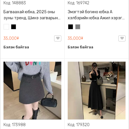
Код: 148883
Код: 169742
Багваахай юбка, 2025 оны
Эмэгтэй богино юбка А
зуны тренд, Шинэ загварын
хэлбэрийн юбка Ажил хэрэгч
юбка, Биед эвтэйхэн дэгжин
юбка юбка Цахилгаантай
Цагаан
Хар
Хар
Саарал
загварлаг
юбка 2 талдаа карматай
35,000₮
35,000₮
Бэлэн байгаа
Бэлэн байгаа
Код: 173988
Код: 179320