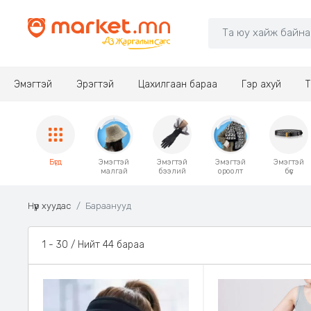
Эмэгтэй
Эрэгтэй
Цахилгаан бараа
Гэр ахуй
Т
Бүгд
Эмэгтэй
Эмэгтэй
Эмэгтэй
Эмэгтэй
малгай
бээлий
ороолт
бүс
Нүүр хуудас
Бараанууд
1 - 30 / Нийт 44 бараа