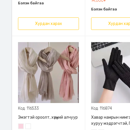
14,000₮
Бэлэн байгаа
тохируулан олон төр
Бэлэн байгаа
боломжтой
Хурдан харах
Хурдан ха
Код: 116533
Код: 116874
Эмэгтэй ороолт, хүзүүний алчуур
Хавар намрын нимгэ
хуруу мэдрэгчтэй, 
Усан
Цагаан
материалтай салхи 