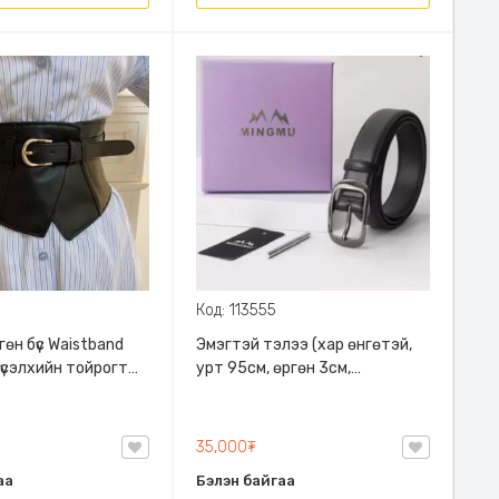
Код: 113555
өн бүс Waistband
Эмэгтэй тэлээ (хар өнгөтэй,
үсэлхийн тойрогт
урт 95см, өргөн 3см,
рдааа суналттай
сайжруулсан арьс)
35,000₮
аа
Бэлэн байгаа