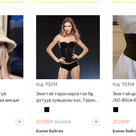
Код: 113014
Код: 113364
гуй
Эмэгтэй торон корсетэн бүс,
Эмэгтэй өрг
аа өмсдөг
дотуур хувцасны хос, Торон,
/60-80см б
Загварлаг, Туранхай
таарна/, А
Цагаан
Хар
Хар
харагдуулна
резинтэй
20,000₮
40,000₮
25,000₮
Бэлэн байгаа
Бэлэн байг