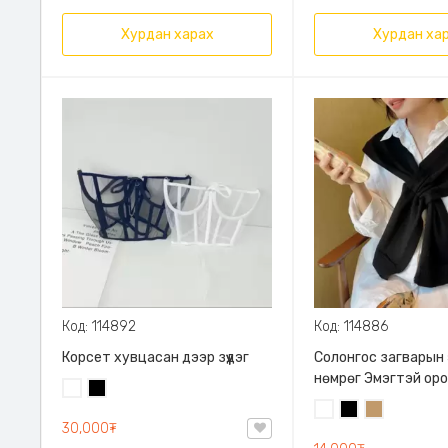
Хурдан харах
Хурдан ха
Код: 114892
Код: 114886
Корсет хувцасан дээр зүүдэг
Солонгос загварын
нөмрөг Эмэгтэй ор
Цагаан
Хар
Эмэгтэй хүзүүний алч
Цагаан
Хар
Тэмээний
алчуур, Бүх насных
30,000₮
бор
бүрийн хувцаслалт