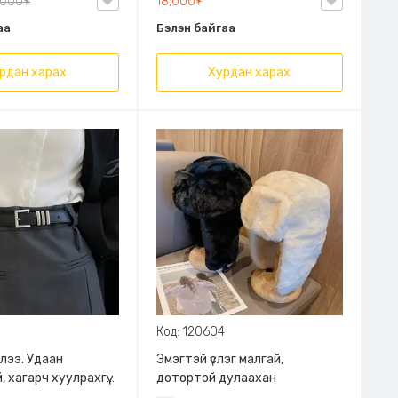
,000₮
18,000₮
товчтой.
аа
Бэлэн байгаа
рдан харах
Хурдан харах
Код: 120604
лээ. Удаан
Эмэгтэй үслэг малгай,
 хагарч хуулрахгүй,
дотортой дулаахан
ай, загварлаг.