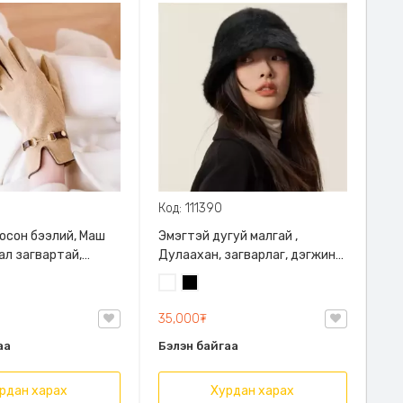
Код: 111390
осон бээлий, Маш
Эмэгтэй дугуй малгай ,
ал загвартай,
Дулаахан, загварлаг, дэгжин
харагдуулна
Цагаан
Хар
уулахгүй
35,000₮
аа
Бэлэн байгаа
рдан харах
Хурдан харах