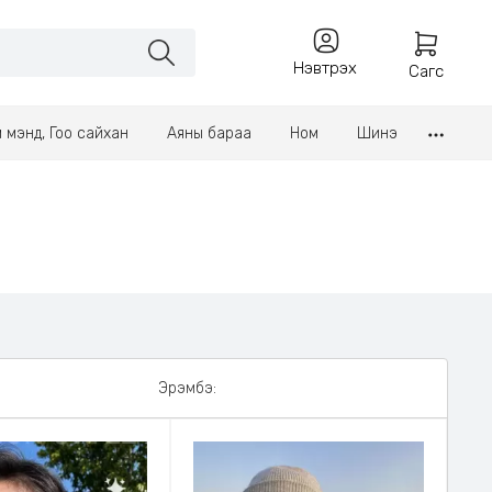
Нэвтрэх
Сагс
үл мэнд, Гоо сайхан
Аяны бараа
Ном
Шинэ
Эрэмбэ: