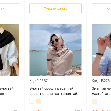
рах
Хурдан харах
Ху
Код: 114887
Код: 115278
 эмэгтэй
Эмэгтэй ороолт цэцэгтэй
Эмэгтэй нэ
оолт
ороолт цэцгэн хатгамалтай
малгай, ага
уур Сүлжмэл
ороолт нимгэн ороолт
тухтай, 55
Цагаан
Шаргал
Цөцгий
ан төрөл
/
цагаан
тай