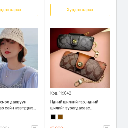
рдан харах
Хурдан харах
Код: 116042
хмэл даавуун
Нүдний шилний гэр, нүдний
ар сайн нэвтрүүлнэ
шилийг зурагдахаас
-60см, эвтэйхэн.
сэргийлнэ, цүнхэндээ хийгээд
Хар
Бор
авч явахад маш авсаархан,
цүнхнээс зүүж явах боломжтой,