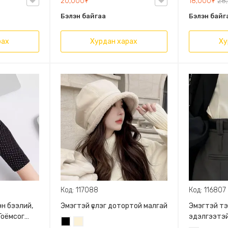
20,000₮
18,000₮
28
Блонд/
лөөр зүүх
Бэлэн байгаа
Бэлэн байг
рах
Хурдан харах
Ху
Код: 117088
Код: 116807
н бээлий,
Эмэгтэй үслэг дотортой малгай
Эмэгтэй тэ
Гоёмсог
эдэлгээтэй,
Хар
Цөцгий
нэвтрүүлдэг
төмөр сайт