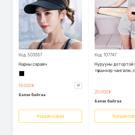
Код: 503557
Код: 107747
Нарны саравч
Нурууны дотортой б
түвшнээр чангалж, 
Хар
боломжтой/ Waist w
unisex
19,000₮
25,000₮
Бэлэн байгаа
Бэлэн байгаа
Хурдан харах
Хурдан ха