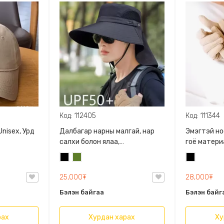
Код: 112405
Код: 111344
nisex, Урд
Далбагар нарны малгай, нар
Эмэгтэй но
салхи болон ялаа,
гоё матери
шумуулнааас хамгаална
дулаахан дотортой таны
Хар
Цэргийн
Хар
гарын даар
ногоон
25,000₮
28,000₮
Бэлэн байгаа
Бэлэн байг
рах
Хурдан харах
Ху