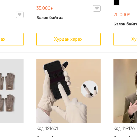
цагаан
Хар
Сайжруулса
35,000₮
105*2.3см.
20,000₮
Бэлэн байгаа
Бэлэн байг
рах
Хурдан харах
Ху
Код: 121601
Код: 119176