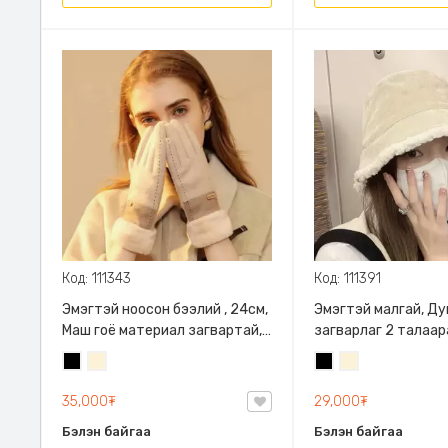
Код: 111343
Код: 111391
Эмэгтэй ноосон бээлий , 24см,
Эмэгтэй малгай, Ду
Маш гоё материал загвартай,
загварлаг 2 талаар
дулаахан дотортой таны
Хар
Цөцгий
Хар
Цөцгий
гарын дааруулахгүй
цагаан
цагаан
35,000₮
29,000₮
Бэлэн байгаа
Бэлэн байгаа