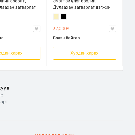
лийн ороолт,
Эмэгтэй үслэг бээлий,
лаахан загварлаг
Дулаахан загварлаг дэгжин
Шаргал
Хар
/
32,000₮
Блонд/
аа
Бэлэн байгаа
рдан харах
Хурдан харах
жууд
ар
карт