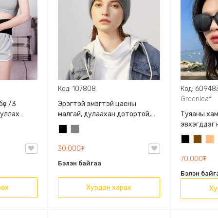
Код: 107808
Код: 60948
Greenleaf
үс /3
Эрэгтэй эмэгтэй цасны
суллах
малгай, дулаахан дотортой,
Туяаны ха
armth belt
Нарны шилтэй сүлжмэл малгай
эвхэгддэг 
Хар
Саарал
Greenleaf, 
Хар
Бор
Бо
сонголттой
30,000₮
шар
авсаархан ха
70,000₮
Бэлэн байгаа
оны шинэ з
Бэлэн байг
технологи,
технологи
рах
Хурдан харах
Ху