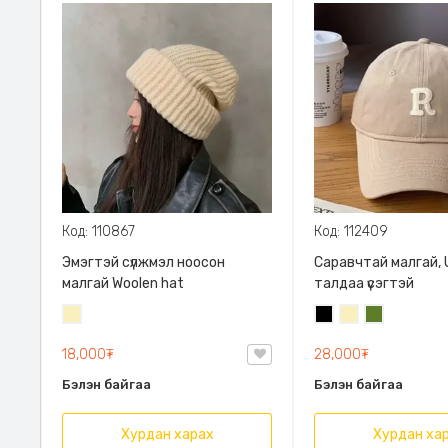
Код: 110867
Код: 112409
Эмэгтэй сүлжмэл ноосон
Саравчтай малгай, U
малгай Woolen hat
талдаа үсэгтэй
Шаргал
Хар
Шаргал
Цэргийн
/
/
ногоон
18,000₮
28,000₮
Блонд/
Блонд/
Бэлэн байгаа
Бэлэн байгаа
Хурдан харах
Хурдан ха