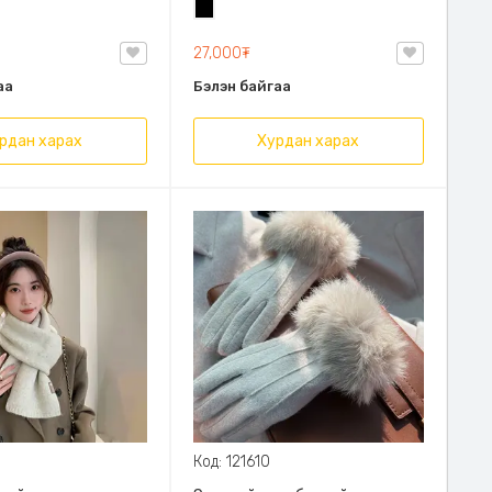
Хар
н PU арьс,
27,000₮
аа
Бэлэн байгаа
рдан харах
Хурдан харах
Код: 121610