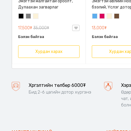
Эмэгтэй малгайтай ороолт,
Эмэгтэй өвлийн но
Дулаахан загварлаг
бээлий, Үслэг дото
өнгөлөг загвартай
Хар
Саарал
Цөцгий
Жинсэн
Бадмаараг
Цөцгий
Кофены
цагаан
цэнхэр
ягаан
цагаан
бор
17,500₮
35,000₮
13,000₮
Бэлэн байгаа
Бэлэн байгаа
Хурдан харах
Хурдан ха
Хүргэлтийн төлбөр 6000₮
Хэр
Бид 2-6 цагийн дотор хүргэнэ
Өдөр
чат,
бол