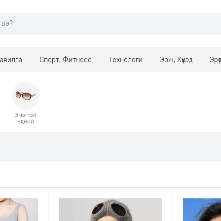
авилга
Спорт, Фитнесс
Технологи
Ээж, Хүүхэд
Эрү
Эмэгтэй
нүдний
шил