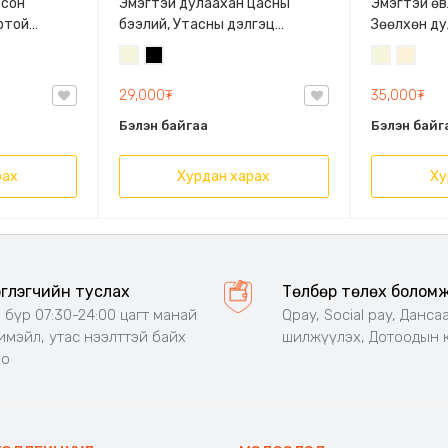
осон
Эмэгтэй дулаахан цасны
Эмэгтэй өв
ртой
бээлий, Утасны дэлгэц
Зөөлхөн ду
мэдрэгчтэй, Free Size, Ноосон
Биений
Хар
Биений
Цөцгий
даавуун материалтай, Гарын
өнгө
өнгө
цагаан
хэмжээгээр сунадаг, цас
29,000₮
35,000₮
/
/
орохоос сэргийлсэн
Бэйж/
Бэйж/
Бэлэн байгаа
Бэлэн байг
рах
Хурдан харах
Ху
эглэгчийн туслах
Төлбөр төлөх болом
 бүр 07:30-24:00 цагт манай
Qpay, Social pay, Данса
 имэйл, утас нээлттэй байх
шилжүүлэх, Дотоодын 
но