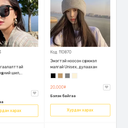
3
Код: 110870
Эмэгтэй ноосон сүлжмэл
мгаалалттай
малгай Unisex, дулаахан
нүдний шил,
Хар
Тэмээний
Саарал
Цөцгий
2 өнгийн
р
бор
цагаан
, Авч явахад
20,000₮
гал
йрцагтай, 2023
Бэлэн байгаа
агвар, хөнгөн
аа
 Гэрэл мэдрэх
Хурдан харах
рдан харах