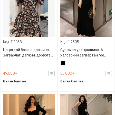
Код: 112458
Код: 112505
Цэцэгтэй богино даашинз,
Сүлжмэл урт даашинз, A
Загварлаг. дэгжин. дэрвэгэр
хэлбэрийн загвартай,гоё
хормойтой
материалтай
Хар
49,000₮
55,000₮
Бэлэн байгаа
Бэлэн байгаа