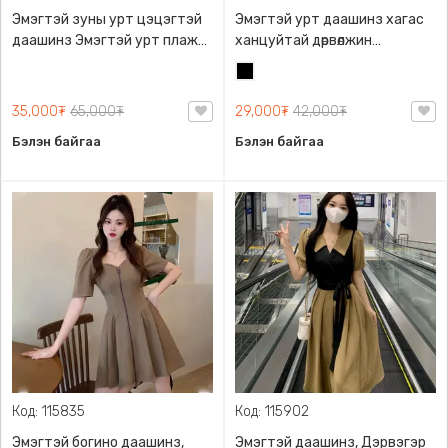
Эмэгтэй зуны урт цэцэгтэй
Эмэгтэй урт даашинз хагас
даашинз Эмэгтэй урт плаж
ханцуйтай дөрвөлжин
Эмэгтэй зуны хувцас
энгэртэй
Хар
Дэрвэгэр даашиз Хагас
ханцуйтай даашинз Summer
35,000₮
65,000₮
29,000₮
42,000₮
dress, V энгэртэй. Урт
Бэлэн байгаа
Бэлэн байгаа
дэргэвэр сул хормойтой.
Хагас ханцуйтай. Дэгжин.
Биед эвтэйхэн
Код: 115835
Код: 115902
Эмэгтэй богино даашинз,
Эмэгтэй даашинз, Дэрвэгэр