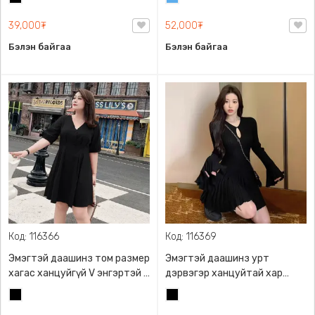
хормойтой
цэнхэр
39,000₮
52,000₮
Бэлэн байгаа
Бэлэн байгаа
Код: 116366
Код: 116369
Эмэгтэй даашинз том размер
Эмэгтэй даашинз урт
хагас ханцуйгүй V энгэртэй 2
дэрвэгэр ханцуйтай хар
товчтой
плаж,нэхмэл материалтай,
Хар
Хар
Загварлаг хийцтэй