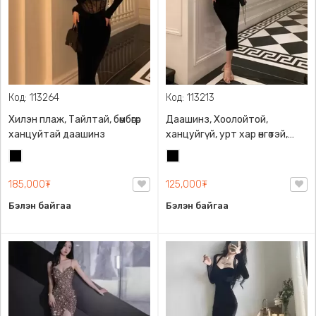
Код: 113264
Код: 113213
Хилэн плаж, Тайлтай, бөмбөгөр
Даашинз, Хоолойтой,
ханцуйтай даашинз
ханцуйгүй, урт хар өнгөтэй,
ардаа оноотой, суналттай
Хар
Хар
даашинз
185,000₮
125,000₮
Бэлэн байгаа
Бэлэн байгаа