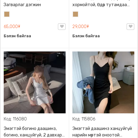
Загварлаг дэгжин
хормойтой, Өдөр тутамдаа
өмсөхөд тохиромжтой дэгжин
Тэмээний
Тэмээний
загвартай
бор
бор
65,000₮
29,000₮
Бэлэн байгаа
Бэлэн байгаа
Код: 116080
Код: 115806
Эмэгтэй богино даашинз,
Эмэгтэй даашинз ханцуйгүй
богино, ханцуйгүй, 2 давхар
нарийн мөртэй оноотой