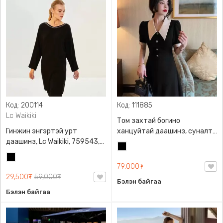
Код: 200114
Код: 111885
Lc Waikiki
Том захтай богино
Гинжин энгэртэй урт
ханцуйтай даашинз, суналт
даашинз, Lc Waikiki, 759543,
сайтай, амьсгалдаг
Хар
Сүлжмэл материалтай, Биед
материалтай, өндөр
Хар
маш эвтэйхэн
бэлхүүстэй, өвдөгний доогуур
79,000₮
урттай, товчтой
29,500₮
59,000₮
Бэлэн байгаа
Бэлэн байгаа