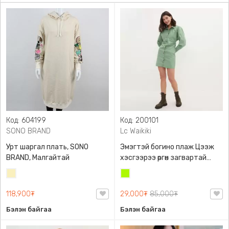
Код: 604199
Код: 200101
SONO BRAND
Lc Waikiki
Урт шаргал плать, SONO
Эмэгтэй богино плаж Цээж
BRAND, Малгайтай
хэсгээрээ өргөн загвартай
Бэлхүүс маш нарийхан
Шаргал
Лайм
харагдуулах загвартай , Lc
/
ногоон
Waikiki, 100% даавуу
118,900₮
29,000₮
85,000₮
Блонд/
Бэлэн байгаа
Бэлэн байгаа