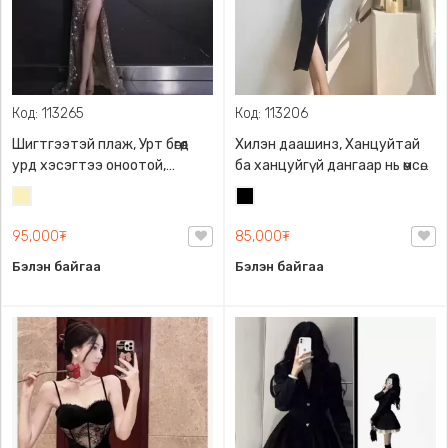
Код: 113265
Код: 113206
Шигтгээтэй плаж, Урт бөгөөд
Хилэн даашинз, Ханцуйтай
урд хэсэгтээ оноотой,
ба ханцуйгүй дангаар нь өмсөх
загварлаг дэгжин даашинз,
боломжтой, бие барисан
Шаргал
Хар
саатай dress
загвартай тул биеийн
/
галибарыг илүү тодотгож
95,000₮
85,000₮
Блонд/
харагдуулдаг маш тухтай
Бэлэн байгаа
Бэлэн байгаа
материалтай