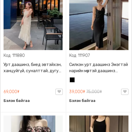
Код: 111880
Код: 111907
Урт даашинз, биед эвтэйхэн,
Силкэн урт даашинз Эмэгтэй
ханцуйгүй, суналттай, дугуй
нарийн мөртэй даашинз
захтай
Эмэгтэй урт даашинз
Хар
Эмэгтэй силкен даашинз
Эмэгтэй хувцас Эмэгтэй
69,000₮
39,000₮
75,000₮
плаж , S-L, Өвдөгний доогуур
Бэлэн байгаа
Бэлэн байгаа
урттай, өндөр бэлхүүстэй