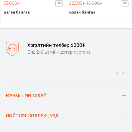
33,000₮
22,500₮
45,000₮
Бэлэн байгаа
Бэлэн байгаа
Хүргэлтийн төлбөр 6000₮
Бид 2-6 цагийн дотор хүргэнэ
MARKET.MN ТУХАЙ
Бидний тухай
Үнэт зүйлс
НИЙТЛЭГ КОЛЛЕКЦУУД
Ажлын байр
Майхан
Ажиллах арга барил