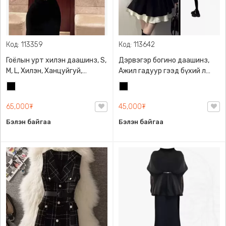
Код: 113359
Код: 113642
Гоёлын урт хилэн даашинз, S,
Дэрвэгэр богино даашинз,
M, L, Хилэн, Ханцуйгуй,
Ажил гадуур гээд бүхий л
Бэлхүүс хэсэгт торон
газар өмсөх боломжтой дэгжин
Хар
Хар
оруулгатай, Ардаа
даашинз
цахилгаантай, Мөрний уртыг
65,000₮
45,000₮
ихэсгэх багасгах боломжтой
Бэлэн байгаа
Бэлэн байгаа