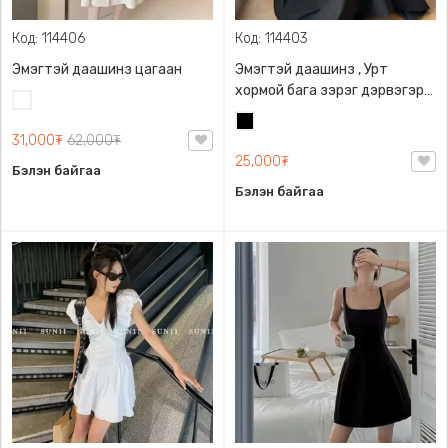
Код: 114406
Код: 114403
Эмэгтэй даашинз цагаан
Эмэгтэй даашинз , Урт
хормой бага зэрэг дэрвэгэр
Цагаан
оффис загварын даашинз
Хар
31,000₮
62,000₮
25,000₮
Бэлэн байгаа
Бэлэн байгаа