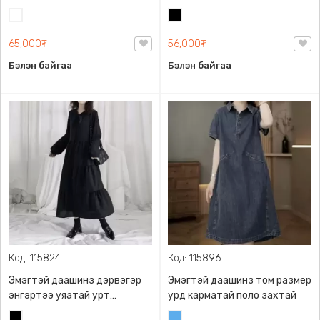
хормойтой, ардаа
гурвалжин энгэртэй
Цагаан
Хар
цахилгаантай, торон
эмжээртэй, S M L.
65,000₮
56,000₮
Бэлэн байгаа
Бэлэн байгаа
Код: 115824
Код: 115896
Эмэгтэй даашинз дэрвэгэр
Эмэгтэй даашинз том размер
энгэртээ уяатай урт
урд карматай поло захтай
ханцуйтай , дэрвэгэр урт
Хар
Жинсэн