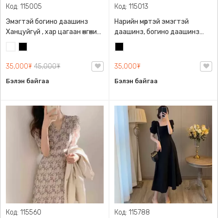
Код: 115005
Код: 115013
Эмэгтэй богино даашинз
Нарийн мөртэй эмэгтэй
Ханцуйгүй , хар цагаан өнгөний
даашинз, богино даашинз
сонголттой, Хормой бага
хар өнгөтэй
Цагаан
Хар
Хар
зэрэг дэрвэгэр
35,000₮
45,000₮
35,000₮
Бэлэн байгаа
Бэлэн байгаа
Код: 115560
Код: 115788