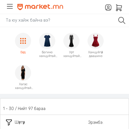
Бүгд
Богино
Урт
Ханцуйгүй
ханцуйтай
ханцуйтай
даашинз
даашинз
даашинз
Хагас
ханцуйтай
даашинз
1 - 30 / Нийт 97 бараа
Шүүлтүүр
Эрэмбэ: