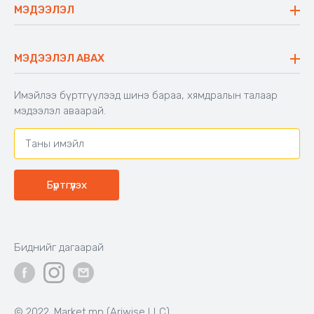
Сүүдрэвч
МЭДЭЭЛЭЛ
Блог
Аяны ширээ
Түгээмэл асуулт
Хийлдэг гудас
Буцаалтын журам
МЭДЭЭЛЭЛ АВАХ
Аяны түшлэгтэй сандал
Захиалга шалгах
Хамтран ажиллах
Имэйлээ бүртгүүлээд шинэ бараа, хямдралын талаар
Холбоо барих
мэдээлэл аваарай.
Бүртгүүлэх
Биднийг дагаарай
© 2022. Market.mn (Ariwise LLC)