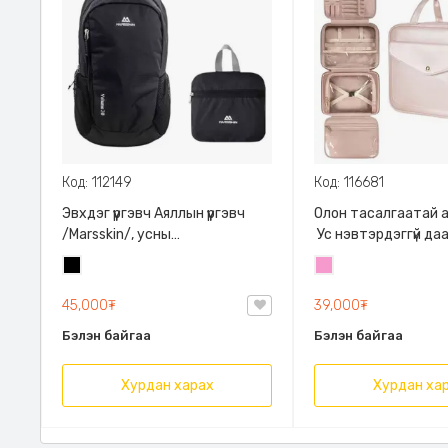
Код: 112149
Код: 116681
Эвхдэг үүргэвч Аяллын үүргэвч
Олон тасалгаатай а
/Marsskin/, усны
Ус нэвтэрдэггүй да
хамгаалалттай, өөртөө
хатуу материалтай 
Хар
Бүдэг
эвхэгддэг авсаархан ууттай,
тасалгаатай авч я
ягаан
багтаамж:30л
хялбар бариултай.
45,000₮
39,000₮
Бэлэн байгаа
Бэлэн байгаа
Хурдан харах
Хурдан ха