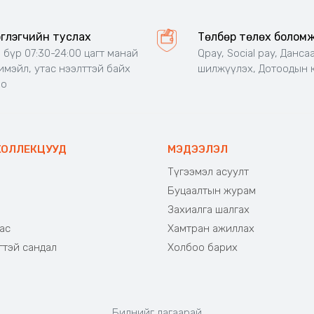
эглэгчийн туслах
Төлбөр төлөх болом
 бүр 07:30-24:00 цагт манай
Qpay, Social pay, Данса
 имэйл, утас нээлттэй байх
шилжүүлэх, Дотоодын 
но
КОЛЛЕКЦУУД
МЭДЭЭЛЭЛ
Түгээмэл асуулт
Буцаалтын журам
э
Захиалга шалгах
ас
Хамтран ажиллах
гтэй сандал
Холбоо барих
Биднийг дагаарай