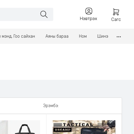
Нэвтрэх
Сагс
үл мэнд, Гоо сайхан
Аяны бараа
Ном
Шинэ
Эрэмбэ: