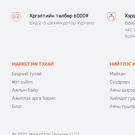
Хүргэлтийн төлбөр 6000₮
Хэр
Бид 2-6 цагийн дотор хүргэнэ
Өдөр
чат,
бол
MARKET.MN ТУХАЙ
НИЙТЛЭГ 
Бидний тухай
Майхан
Үнэт зүйлс
Сүүдрэвч
Ажлын байр
Аяны ширэ
Ажиллах арга барил
Хийлдэг гуд
Блог
Аяны түшлэ
© 2022. Market.mn (Ariwise LLC)