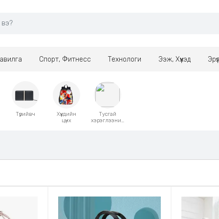
авилга
Спорт, Фитнесс
Технологи
Ээж, Хүүхэд
Эрү
Түрийвч
Хүүхдийн
Тусгай
цүнх
хэрэглээний
цүнх