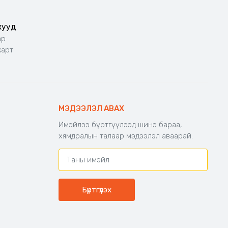
жууд
ар
карт
МЭДЭЭЛЭЛ АВАХ
Имэйлээ бүртгүүлээд шинэ бараа,
хямдралын талаар мэдээлэл аваарай.
Бүртгүүлэх