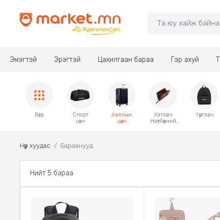
Эмэгтэй
Эрэгтэй
Цахилгаан бараа
Гэр ахуй
Т
Бүгд
Спорт
Аяллын
Хэтэвч
Үүргэвч
цүнх
цүнх
Нөүтбүүкний
чемодан
гэр
Нүүр хуудас
Бараанууд
Нийт 5 бараа