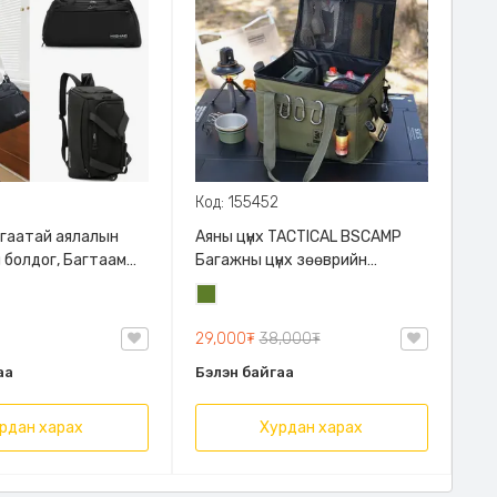
Код: 155452
гаатай аялалын
Аяны цүнх TACTICAL BSCAMP
вч болдог, Багтаамж
Багажны цүнх зөөврийн
тактикал цүнх, 30л
Цэргийн
багтаамжтай, 80кг даацтай,
ногоон
900D зузаан бат бөх оксфорд
29,000₮
38,000₮
болон PVC материалтай
аа
Бэлэн байгаа
рдан харах
Хурдан харах