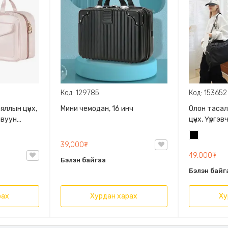
Код: 129785
Код: 153652
яллын цүнх,
Мини чемодан, 16 инч
Олон тасал
авуун
цүнх, Үүргэ
, Олон
сайтай
Хар
вахад
39,000₮
49,000₮
Бэлэн байгаа
Бэлэн байг
рах
Хурдан харах
Ху