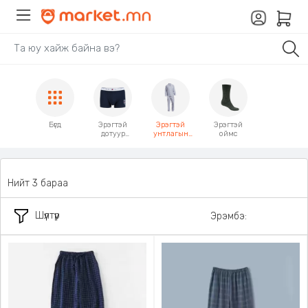
Бүгд
Эрэгтэй
Эрэгтэй
Эрэгтэй
дотуур
унтлагын
оймс
хувцас
хувцас
Нийт 3 бараа
Шүүлтүүр
Эрэмбэ: