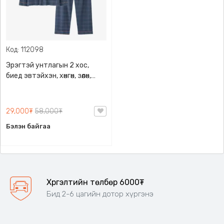
Код: 112098
Эрэгтэй унтлагын 2 хос,
биед эвтэйхэн, хөнгөн, зөөлөн,
халаастай, V хэлбэрийн
эргэдэг захтай, өмд нь уян
бүсэлхийтэй
29,000₮
58,000₮
Бэлэн байгаа
Хүргэлтийн төлбөр 6000₮
Бид 2-6 цагийн дотор хүргэнэ