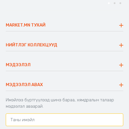
MARKET.MN ТУХАЙ
Бидний тухай
Үнэт зүйлс
НИЙТЛЭГ КОЛЛЕКЦУУД
Ажлын байр
Майхан
Ажиллах арга барил
Сүүдрэвч
МЭДЭЭЛЭЛ
Блог
Аяны ширээ
Түгээмэл асуулт
Хийлдэг гудас
Буцаалтын журам
МЭДЭЭЛЭЛ АВАХ
Аяны түшлэгтэй сандал
Захиалга шалгах
Хамтран ажиллах
Имэйлээ бүртгүүлээд шинэ бараа, хямдралын талаар
Холбоо барих
мэдээлэл аваарай.