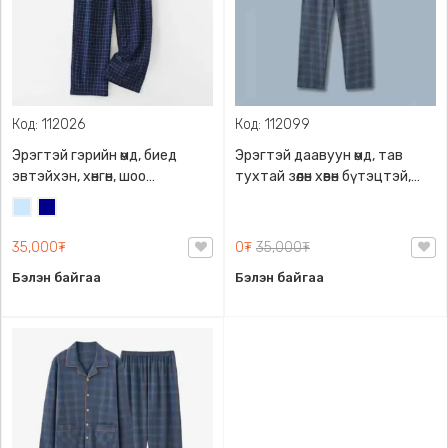
Код: 112026
Код: 112099
Эрэгтэй гэрийн өмд, биед
Эрэгтэй даавуун өмд, тав
эвтэйхэн, хөнгөн, шоо
тухтай зөөлөн хөвөн бүтэцтэй,
хэлбэрийн хээтэй, уян
агаар нэвтрүүлэлт сайн, хөлс
Усан
Хөх
туузан бүсэлхийтэй, гүн
шингээдэг, сул загвартай,
цэнхэр
халаастай
уян бүсэлхийтэй, халаастай
35,000₮
0₮
35,000₮
Бэлэн байгаа
Бэлэн байгаа