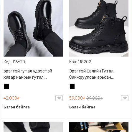
Код: 116620
Код: 118202
эрэгтэй гутал үдээстэй
Эрэгтэй Өвлийн Гутал,
хавар намрын гутал,
Сайжруулсан арьсан
байгалийн гаралтай зөөлөн
материалтай, Үслэг
Хар
Хар
арьсан материалтай. , хөлд
дотортой, маш дулаахан
эвтэйхэн, гялалзсан зөөлөн
гутал
42,000₮
59,000₮
99,000₮
амьсгалдаг материалтай.
Бэлэн байгаа
Бэлэн байгаа