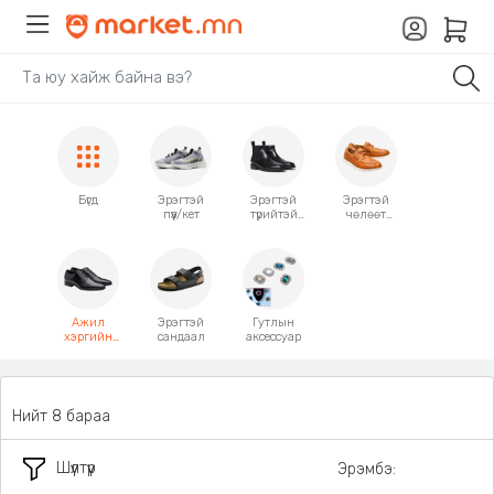
Бүгд
Эрэгтэй
Эрэгтэй
Эрэгтэй
пүүз/кет
түрийтэй
чөлөөт
гутал
загварын
Бүүтс
гутал
Ажил
Эрэгтэй
Гутлын
хэргийн
сандаал
аксессуар
гутал
Нийт 8 бараа
Шүүлтүүр
Эрэмбэ: