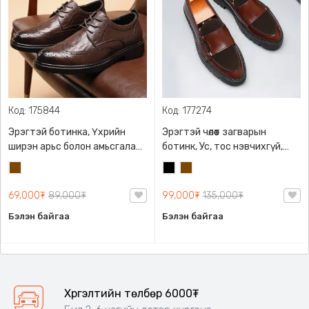
Код: 175844
Код: 177274
Эрэгтэй ботинка, Үхрийн
Эрэгтэй чөлөөт загварын
ширэн арьс болон амьсгалах
ботинк, Ус, тос нэвчихгүй,
нүхтэй
арчлахад хялбар Зөөлөн хөлд
Бор
Хар
Бор
эвтэйхэн PU арьсан гутал
69,000₮
89,000₮
99,000₮
135,000₮
Бэлэн байгаа
Бэлэн байгаа
Хүргэлтийн төлбөр 6000₮