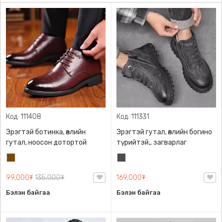
Код: 111408
Код: 111331
Эрэгтэй ботинка, өвлийн
Эрэгтэй гутал, өвлийн богино
гутал, ноосон дотортой
түрийтэй,, загварлаг
Бор
Хар
саарал
99,000₮
135,000₮
169,000₮
Бэлэн байгаа
Бэлэн байгаа