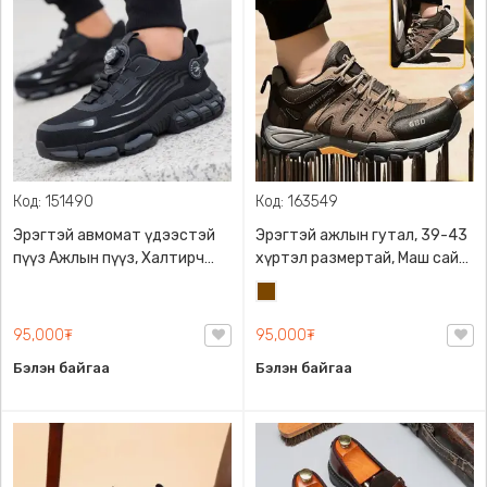
Код: 151490
Код: 163549
Эрэгтэй авмомат үдээстэй
Эрэгтэй ажлын гутал, 39-43
пүүз Ажлын пүүз, Халтирч
хүртэл размертай, Маш сайн
гулгахгүй, Ган хоншоортой
чанарын микрофибр арьс
Бор
болон чийг татахгүй
амьсгалдаг торон
95,000₮
95,000₮
материалтай
Бэлэн байгаа
Бэлэн байгаа