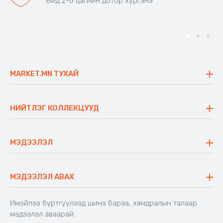
Бид 2-6 цагийн дотор хүргэнэ
MARKET.MN ТУХАЙ
Бидний тухай
Үнэт зүйлс
НИЙТЛЭГ КОЛЛЕКЦУУД
Ажлын байр
Майхан
Ажиллах арга барил
Сүүдрэвч
МЭДЭЭЛЭЛ
Блог
Аяны ширээ
Түгээмэл асуулт
Хийлдэг гудас
Буцаалтын журам
МЭДЭЭЛЭЛ АВАХ
Аяны түшлэгтэй сандал
Захиалга шалгах
Хамтран ажиллах
Имэйлээ бүртгүүлээд шинэ бараа, хямдралын талаар
Холбоо барих
мэдээлэл аваарай.