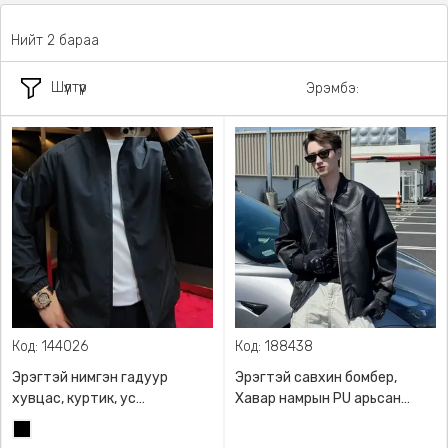
Нийт 2 бараа
Шүүлтүүр
Эрэмбэ:
Код: 144026
Код: 188438
Эрэгтэй нимгэн гадуур
Эрэгтэй савхин бомбер,
хувцас, куртик, ус
Хавар намрын PU арьсан
нэвтрүүлдэггүй, хөнгөн,
материалтай эрэгтэй сул
Хар
дулаахан
загварын хүрэм