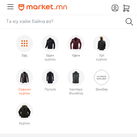
Бүгд
Өдөн
Хүрэм
Урт
куртик
куртик
Савхин
Пальто
Хантааз
Бомбер
куртик
Жилетка
Куртик