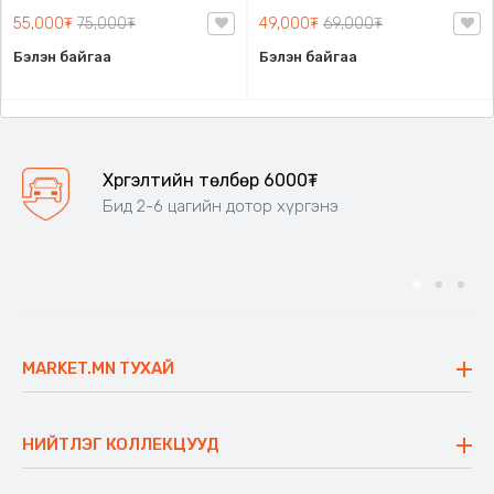
55,000₮
75,000₮
49,000₮
69,000₮
Бэлэн байгаа
Бэлэн байгаа
Хүргэлтийн төлбөр 6000₮
Бид 2-6 цагийн дотор хүргэнэ
MARKET.MN ТУХАЙ
Бидний тухай
Үнэт зүйлс
НИЙТЛЭГ КОЛЛЕКЦУУД
Ажлын байр
Майхан