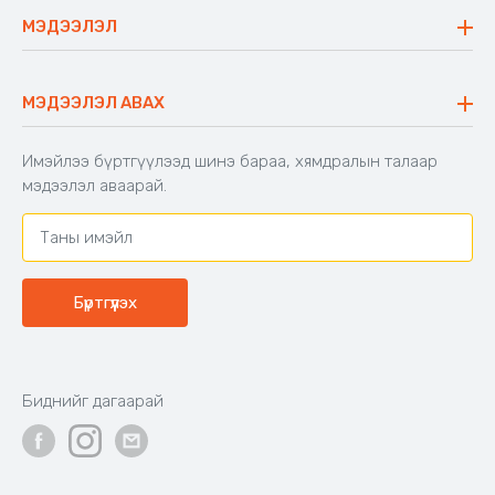
Ажиллах арга барил
Сүүдрэвч
МЭДЭЭЛЭЛ
Блог
Аяны ширээ
Түгээмэл асуулт
Хийлдэг гудас
Буцаалтын журам
МЭДЭЭЛЭЛ АВАХ
Аяны түшлэгтэй сандал
Захиалга шалгах
Хамтран ажиллах
Имэйлээ бүртгүүлээд шинэ бараа, хямдралын талаар
Холбоо барих
мэдээлэл аваарай.
Бүртгүүлэх
Биднийг дагаарай