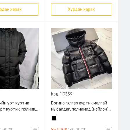
рдан харах
Хурдан харах
Код: 119359
лийн урт куртик
Богино гялгар куртик малгай
рт куртик, пэлник
нь салдаг, полиамид (нейлон)
ртик
100%, Хөнгөн богино учир хөдөлгөөнд
Хар
саад болохгүй.
0,000₮
85,000₮
130,000₮