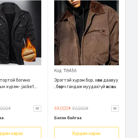
Код: 116436
тортой богино
Эрэгтэй хүрэм бор, хөвөн даавуу
ын хүрэм- jacket
, бөөсөрч гандаж муудахгүй өмсөхөд
цас, эрэгтэй жакет,
эвтэйхэн тухтай ямар
н
авуу, Дулаахан,
хувцасан дээр өмсөхөд
ртой
тохиромжтой
,000₮
69,000₮
97,000₮
аа
Бэлэн байгаа
рдан харах
Хурдан харах