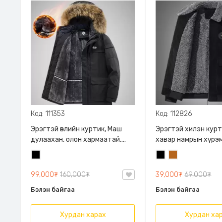
Код: 111353
Код: 112826
Эрэгтэй өвлийн куртик, Маш
Эрэгтэй хилэн курт
дулаахан, олон хармаатай,
хавар намрын хүрэм, 
хилэн даавуу дотортой, үстэй
дотортой дулаахан
Хар
Хар
Цайвар
малгайтай, нуруу бөөр хэсгээр
эвтэйхэн, хөнгөн
бор
дулаахан, зөөлөн дотортой
99,000₮
160,000₮
39,000₮
69,000₮
куртик
Бэлэн байгаа
Бэлэн байгаа
Хурдан харах
Хурдан ха