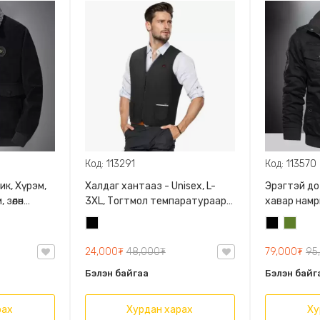
Код: 113291
Код: 113570
ик, Хүрэм,
Халдаг хантааз - Unisex, L-
Эрэгтэй до
зөөлөн
3XL, Тогтмол темпаратураар
хавар намр
 биед
халдаг, Аюулгүй, USB-р
гадуур хув
Хар
Хар
Цэргий
ажилладаг
XL-6XL, Да
ногоон
зөөлхөн дото
24,000₮
48,000₮
79,000₮
95
Бэлэн байгаа
Бэлэн байг
рах
Хурдан харах
Ху