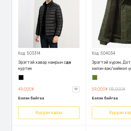
Код: 503314
Код: 504034
Эрэгтэй хавар намрын сөдөн
Эрэгтэй хүрэм, До
куртик
хилэн яак/хиймэл ү
дотортой/хавар, на
Хар
Цэргийн
улиралд өмсөхөд то
ногоон
49,000₮
59,000₮
115,000₮
Бэлэн байгаа
Бэлэн байгаа
Хурдан харах
Хурдан ха