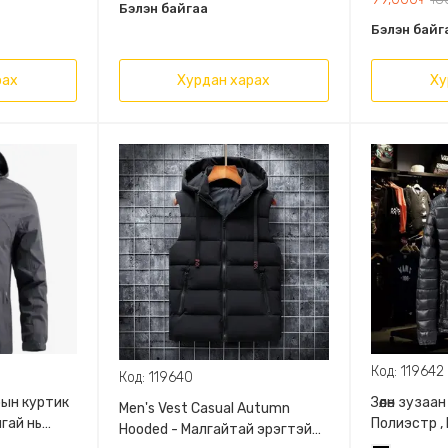
Бэлэн байгаа
Бэлэн байг
рах
Хурдан харах
Ху
Код: 119642
Код: 119640
рын куртик
Зөөлөн зузаан
Men's Vest Casual Autumn
лгай нь
Полиэстр ,
Hooded - Малгайтай эрэгтэй
той
тухтай хөдө