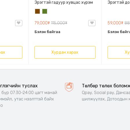
Эрэгтэй гадуур хувцас хүрэм
Эрэгтэй до
Бор
Цэргийн
ногоон
79,000₮
115,000₮
59,000₮
88
Бэлэн байгаа
Бэлэн байг
рах
Хурдан харах
Ху
эглэгчийн туслах
Төлбөр төлөх болом
 бүр 07:30-24:00 цагт манай
Qpay, Social pay, Данса
 имэйл, утас нээлттэй байх
шилжүүлэх, Дотоодын 
но