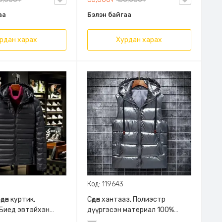
аа
Бэлэн байгаа
рдан харах
Хурдан харах
Код: 119643
 өдөн куртик,
Сөдөн хантааз, Полиэстр
 Биед эвтэйхэн
дүүргэсэн материал 100%
лгөөнд саад болохгүй
полиэфир, Биед эвтэйхэн