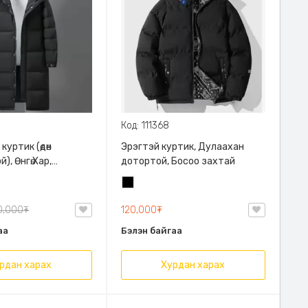
Код: 111368
куртик (өдөн
Эрэгтэй куртик, Дулаахан
), Өнгө:Хар,
дотортой, Босоо захтай
100% полиэфир,
Хар
ан галууны сөд
0,000₮
120,000₮
аа
Бэлэн байгаа
рдан харах
Хурдан харах