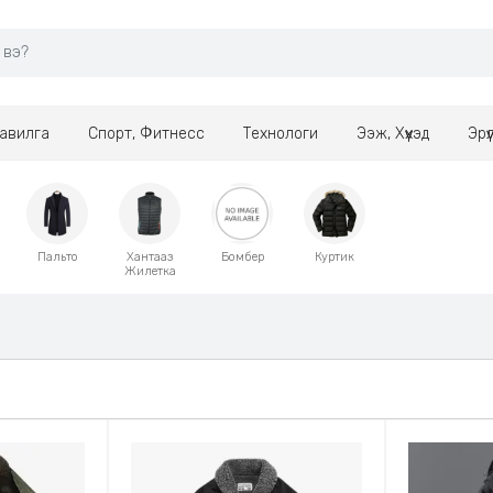
авилга
Спорт, Фитнесс
Технологи
Ээж, Хүүхэд
Эрү
Пальто
Хантааз
Бомбер
Куртик
Жилетка