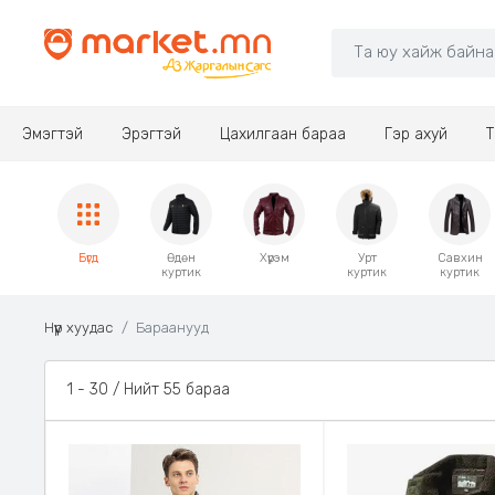
Эмэгтэй
Эрэгтэй
Цахилгаан бараа
Гэр ахуй
Т
Бүгд
Өдөн
Хүрэм
Урт
Савхин
куртик
куртик
куртик
Нүүр хуудас
Бараанууд
1 - 30 / Нийт 55 бараа