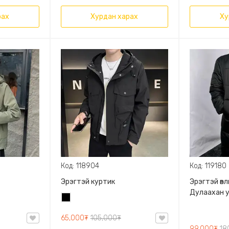
рах
Хурдан харах
Ху
Код: 118904
Код: 119180
Эрэгтэй куртик
Эрэгтэй өв
Дулаахан у
Хар
эрэгтэй ку
65,000₮
105,000₮
99,000₮
18