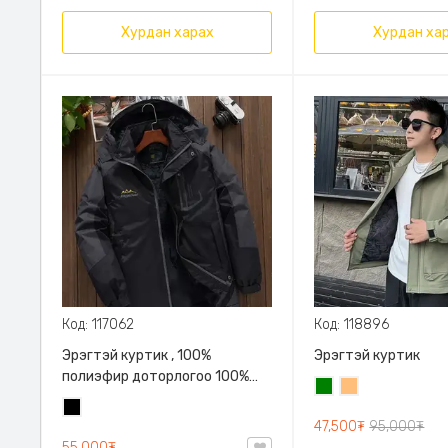
Хурдан харах
Хурдан ха
Код: 117062
Код: 118896
Эрэгтэй куртик , 100%
Эрэгтэй куртик
полиэфир доторлогоо 100%
Ногоон
Бор
полиэстр, дулаахан тухтай
Хар
шаргал
47,500₮
95,000₮
55,000₮