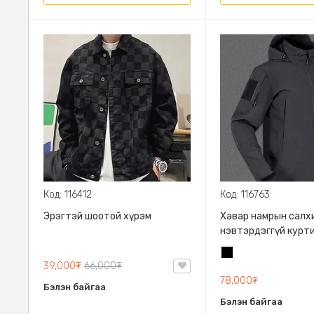
Код: 116412
Код: 116763
Эрэгтэй шоотой хүрэм
Хавар намрын салх
нэвтэрдэггүй курт
загварын малгайта
Хар
Эрэгтэй куртик га
39,000₮
66,000₮
эрэгтэй хүрэм
78,000₮
Бэлэн байгаа
Бэлэн байгаа