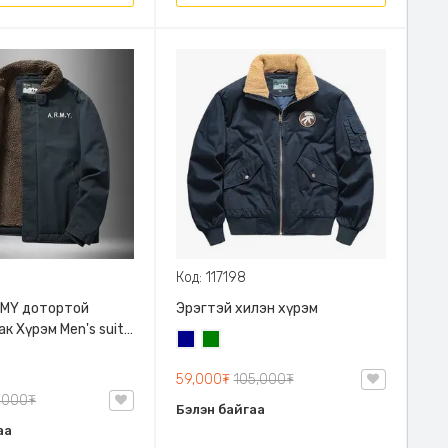
Код: 117198
RMY дотортой
Эрэгтэй хилэн хүрэм
к Хүрэм Men's suit
Хөх
Ногоон
артай, XL-4XL хүртэл
н
 Ус чийг
59,000₮
105,000₮
гүй сайн чанарын
,000₮
Бэлэн байгаа
, 2 өнгөний
аа
й