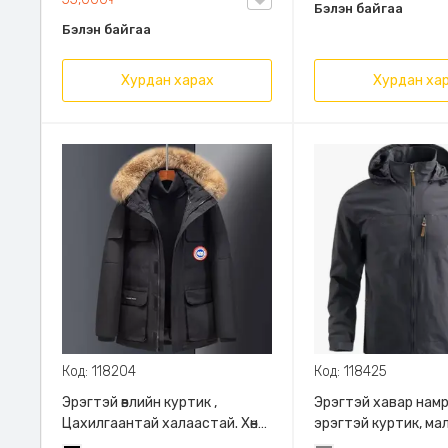
Бэлэн байгаа
Бэлэн байгаа
Хурдан харах
Хурдан ха
Код: 118204
Код: 118425
Эрэгтэй өвлийн куртик ,
Эрэгтэй хавар нам
Цахилгаантай халаастай. Хөнгөн
эрэгтэй куртик, ма
богино учир хөдөлгөөнд саад
салдаг, Зөөлөн дотор