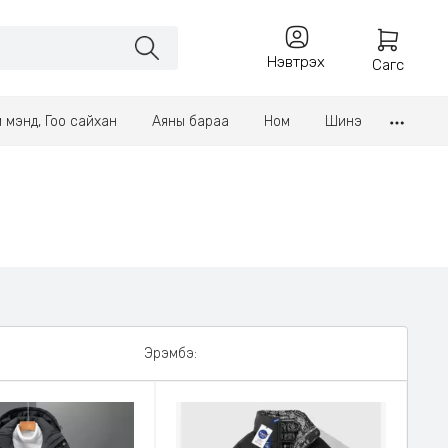
Нэвтрэх
Сагс
үл мэнд, Гоо сайхан
Аяны бараа
Ном
Шинэ
Эрэмбэ: