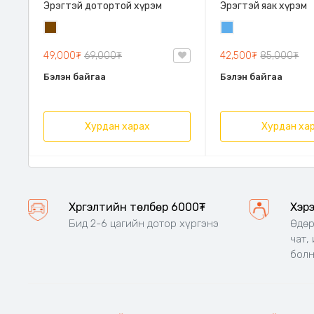
Эрэгтэй дотортой хүрэм
Эрэгтэй яак хүрэм
Бор
Жинсэн
цэнхэр
49,000₮
69,000₮
42,500₮
85,000₮
Бэлэн байгаа
Бэлэн байгаа
Хурдан харах
Хурдан ха
Хүргэлтийн төлбөр 6000₮
Хэр
Бид 2-6 цагийн дотор хүргэнэ
Өдөр
чат,
бол