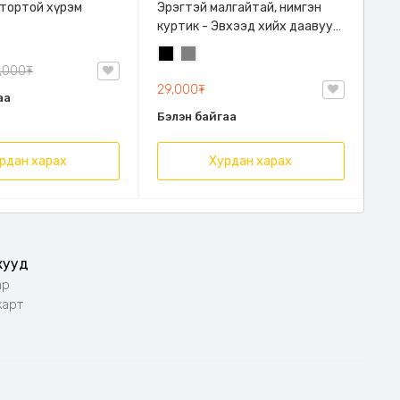
тортой хүрэм
Эрэгтэй малгайтай, нимгэн
куртик - Эвхээд хийх даавуун
ууттай, авч явахад авсаархан,
Хар
Саарал
Ус чийг нэвтрүүлэхгүй
,000₮
материалтай, 2 өнгөний
29,000₮
аа
сонголттой
Бэлэн байгаа
рдан харах
Хурдан харах
жууд
ар
карт