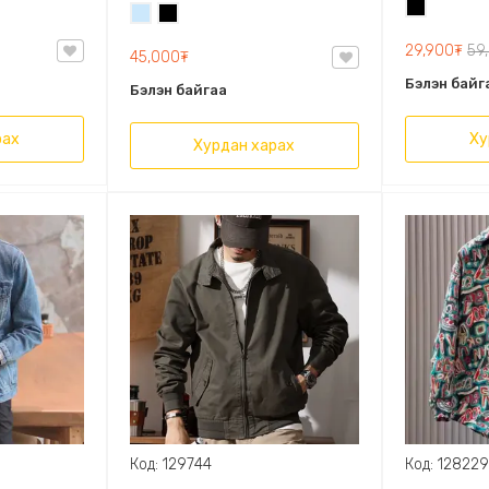
хантааз, Малгай нь салдаг
Хар
Усан
Хар
цэнхэр
29,900₮
59
45,000₮
Бэлэн байг
Бэлэн байгаа
рах
Ху
Хурдан харах
Код: 129744
Код: 12822