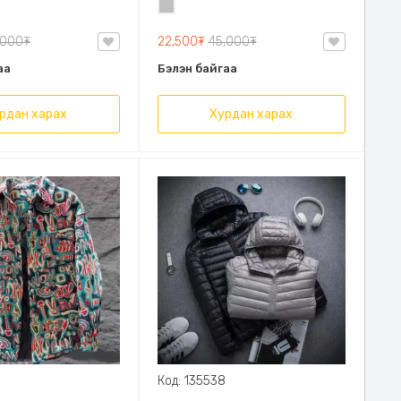
Мөнгөлөг
тухтай хөдөлгөөнд саад болохгүй
саарал
,000₮
22,500₮
45,000₮
аа
Бэлэн байгаа
рдан харах
Хурдан харах
9
Код: 135538