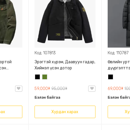
Код: 107813
Код: 110787
тортой
Эрэгтэй хүрэм, Даавуун гадар,
Өвлийн урт 
сэн
Хиймэл үсэн дотор
дүүргэлттэй
мар, өвлийн
Материал:
Хар
Цэргийн
Хар
хиромжтой
Дотор:Цага
ногоон
59,000₮
95,000₮
69,000₮
10
Бэлэн байгаа
Бэлэн байг
рах
Хурдан харах
Ху