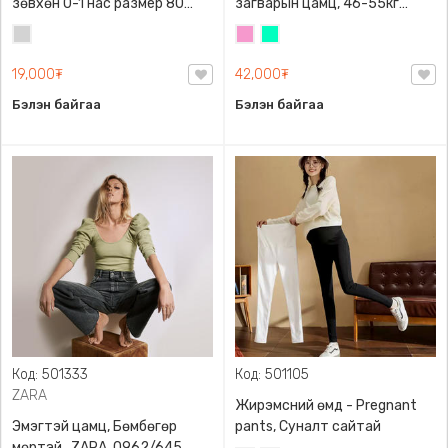
зөвхөн 0-1 нас размер 80
загварын цамц, 46-55кг
сонголттой
жинд таарна
Цайвар
Бүдэг
Номин
саарал
ягаан
ногоон
19,000₮
42,000₮
Бэлэн байгаа
Бэлэн байгаа
Код: 501333
Код: 501105
ZARA
Жирэмсний өмд - Pregnant
Эмэгтэй цамц, Бөмбөгөр
pants, Суналт сайтай
мөртэй , ZARA, 0962/645