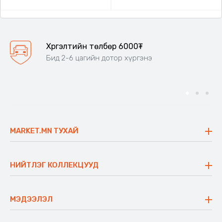
Хүргэлтийн төлбөр 6000₮
Бид 2-6 цагийн дотор хүргэнэ
MARKET.MN ТУХАЙ
Бидний тухай
Үнэт зүйлс
НИЙТЛЭГ КОЛЛЕКЦУУД
Ажлын байр
Майхан
Ажиллах арга барил
Сүүдрэвч
МЭДЭЭЛЭЛ
Блог
Аяны ширээ
Түгээмэл асуулт
Хийлдэг гудас