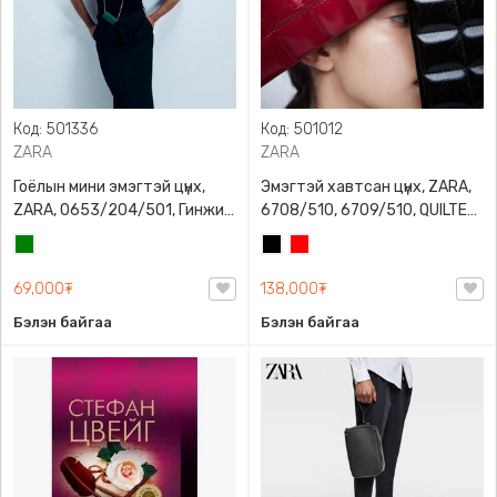
Код: 501336
Код: 501012
ZARA
ZARA
Гоёлын мини эмэгтэй цүнх,
Эмэгтэй хавтсан цүнх, ZARA,
ZARA, 0653/204/501, Гинжин
6708/510, 6709/510, QUILTED
оосортой, Дотроо тольтой
CLUTCH BAGDETAILS, Лакан,
Ногоон
Хар
Улаан
Гинжин оосортой
69,000₮
138,000₮
Бэлэн байгаа
Бэлэн байгаа