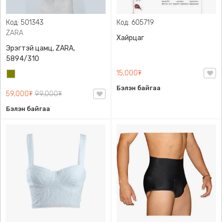
Код: 501343
Код: 605719
ZARA
Хайрцаг
Эрэгтэй цамц, ZARA,
5894/310
15,000₮
Олив
ногоон
Бэлэн байгаа
59,000₮
99,000₮
Бэлэн байгаа