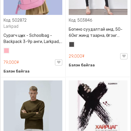
Код: 502872
Код: 503846
Larkpad
Богино суудалтай өмд, 50-
Сурагч цүнх - Schoolbag -
60кг жинд таарна, Өгзөг
Backpack 3-9р анги, Larkpad,
өргөгчтэй
Хар
9009-10128, Цацруулагчтай,
Цайвар
саарал
Олон тасалгаатай
29,000₮
ягаан
79,000₮
Бэлэн байгаа
Бэлэн байгаа