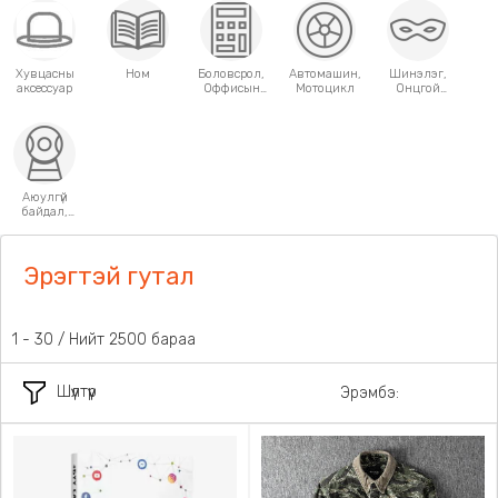
Хувцасны
Ном
Боловсрол,
Автомашин,
Шинэлэг,
аксессуар
Оффисын
Мотоцикл
Онцгой
хэрэгсэл
хэрэглээний
зүйлс
Аюулгүй
байдал,
Хамгаалалт
Эрэгтэй гутал
1 - 30 / Нийт 2500 бараа
Шүүлтүүр
Эрэмбэ: