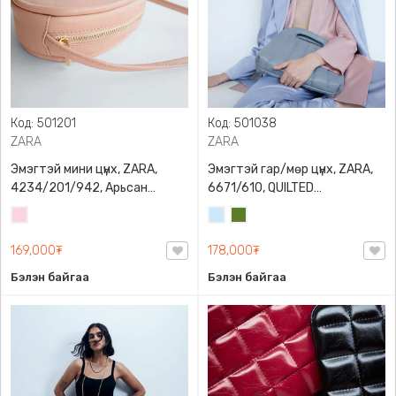
Код: 501201
Код: 501038
ZARA
ZARA
Эмэгтэй мини цүнх, ZARA,
Эмэгтэй гар/мөр цүнх, ZARA,
4234/201/942, Арьсан
6671/610, QUILTED
материалтай, LIMITED EDITION
CROSSBODY BAG WITH HANDLE
Усан
Усан
Цэргийн
OVAL LEATHER HANDBAG TRF
ягаан
цэнхэр
ногоон
169,000₮
178,000₮
Бэлэн байгаа
Бэлэн байгаа