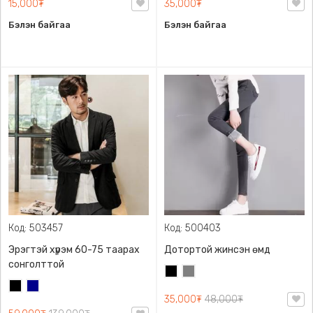
15,000₮
35,000₮
Бэлэн байгаа
Бэлэн байгаа
Код: 503457
Код: 500403
Эрэгтэй хүрэм 60-75 таарах
Дотортой жинсэн өмд
сонголттой
Хар
Саарал
Хар
Хөх
35,000₮
48,000₮