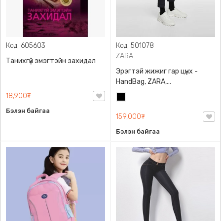
Код: 605603
Код: 501078
ZARA
Танихгүй эмэгтэйн захидал
Эрэгтэй жижиг гар цүнх -
HandBag, ZARA,
3720/005/040, PU арьс
18,900₮
Хар
Бэлэн байгаа
159,000₮
Бэлэн байгаа