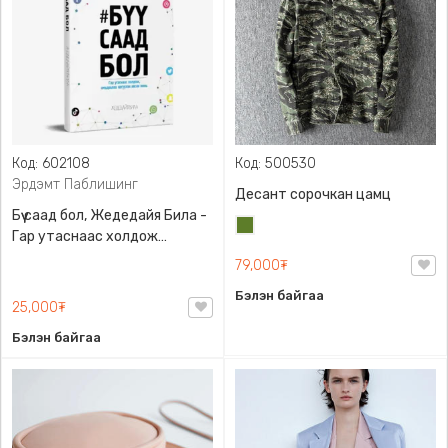
Код: 602108
Код: 500530
Эрдэмт Паблишинг
Десант сорочкан цамц
Бүү саад бол, Жедедайя Била -
Цэргийн
Гар утаснаас холдож
ногоон
амьдралаа эргүүлэн авсан
79,000₮
минь, Эрдэмт Паблишинг,
Бэлэн байгаа
9789919235192
25,000₮
Бэлэн байгаа