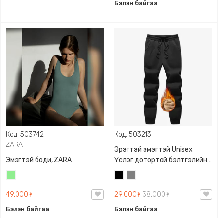
Бэлэн байгаа
Код: 503742
Код: 503213
ZARA
Эрэгтэй эмэгтэй Unisex
Эмэгтэй боди, ZARA
Үслэг дотортой бэлтгэлийн
өмд,
Цайвар
Хар
Саарал
ногоон
49,000₮
29,000₮
38,000₮
Бэлэн байгаа
Бэлэн байгаа