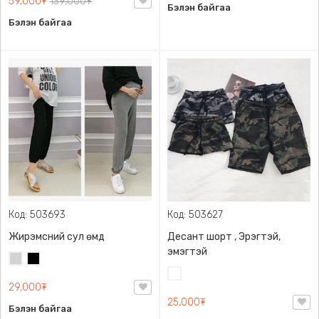
59,000₮
139,000₮
Бэлэн байгаа
Бэлэн байгаа
Код: 503693
Код: 503627
Жирэмсний сул өмд
Десант шорт , Эрэгтэй,
эмэгтэй
Цайвар
Хар
саарал
Цайвар
29,000₮
десант
25,000₮
Бэлэн байгаа