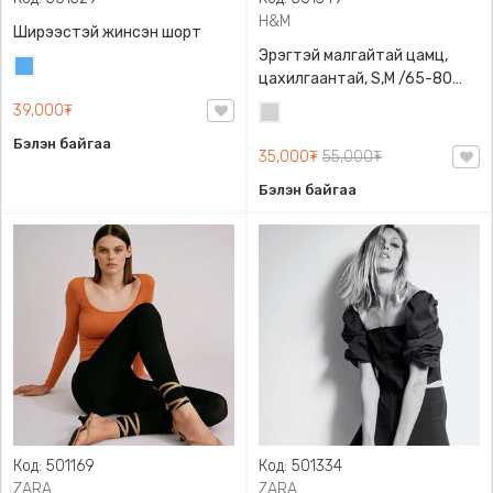
H&M
Ширээстэй жинсэн шорт
Эрэгтэй малгайтай цамц,
Жинсэн
цахилгаантай, S,M /65-80
цэнхэр
кг/, H&M, 0852614006,
39,000₮
Цайвар
Даавуу
саарал
Бэлэн байгаа
35,000₮
55,000₮
Бэлэн байгаа
Код: 501169
Код: 501334
ZARA
ZARA