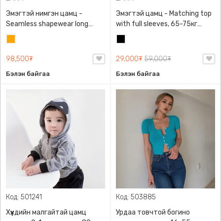
Эмэгтэй нимгэн цамц -
Эмэгтэй цамц - Matching top
Seamless shapewear long
with full sleeves, 65-75кг
sleeve t-shirt, 40-60кг жинд
жинд таарна, ZARA,
Улбар
Хар
таарна, ZARA, 8779/458/615,
0962/642/800, Задгай
шар
Урт ханцуйтай
энгэртэй, Урт ханцуйтай,
98,500₮
29,000₮
59,000₮
Богино
Бэлэн байгаа
Бэлэн байгаа
Код: 501241
Код: 503885
Хүүхдийн малгайтай цамц
Урдаа товчтой богино