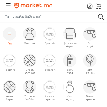
Бүгд
Эмэгтэй
Эрэгтэй
Цахилгаан
Гэр
бараа
ахуй
Тавилга
Спорт,
Технологи
Ээж,
Эрүүл
Фитнесс
Хүүхэд
мэнд,
Гоо
сайхан
Аяны
Тоглоом
Амьтны
Үнэт
Багаж
бараа
Хобби
хэрэгсэл
эдлэл,
хэрэгсэл
аксессуар