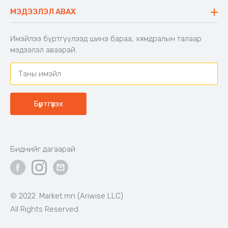
Буцаалтын журам
МЭДЭЭЛЭЛ АВАХ
Аяны түшлэгтэй сандал
Захиалга шалгах
Хамтран ажиллах
Имэйлээ бүртгүүлээд шинэ бараа, хямдралын талаар
Холбоо барих
мэдээлэл аваарай.
Бүртгүүлэх
Биднийг дагаарай
© 2022. Market.mn (Ariwise LLC)
All Rights Reserved.