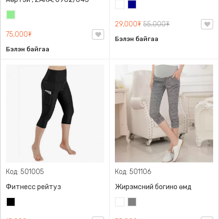
Цагаан
Хөх
Цайвар
29,000₮
55,000₮
ногоон
75,000₮
Бэлэн байгаа
Бэлэн байгаа
Код: 501005
Код: 501106
Фитнесс рейтуз
Жирэмсний богино өмд
Хар
Цагаан
Саарал