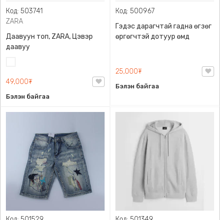
Код: 503741
Код: 500967
ZARA
Гэдэс дарагчтай гадна өгзөг
Даавуун топ, ZARA, Цэвэр
өргөгчтэй дотуур өмд
даавуу
Цагаан
25,000₮
49,000₮
Бэлэн байгаа
Бэлэн байгаа
Код: 501529
Код: 501349