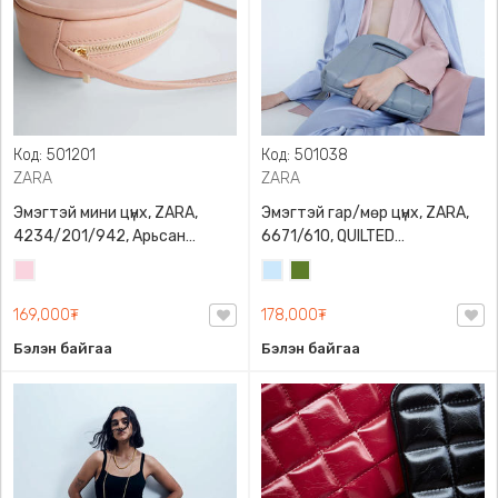
Код: 501201
Код: 501038
ZARA
ZARA
Эмэгтэй мини цүнх, ZARA,
Эмэгтэй гар/мөр цүнх, ZARA,
4234/201/942, Арьсан
6671/610, QUILTED
материалтай, LIMITED EDITION
CROSSBODY BAG WITH HANDLE
Усан
Усан
Цэргийн
OVAL LEATHER HANDBAG TRF
ягаан
цэнхэр
ногоон
169,000₮
178,000₮
Бэлэн байгаа
Бэлэн байгаа