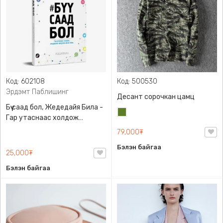
Код: 602108
Код: 500530
Эрдэмт Паблишинг
Десант сорочкан цамц
Бүү саад бол, Жедедайя Била -
Цэргийн
Гар утаснаас холдож
ногоон
амьдралаа эргүүлэн авсан
79,000₮
минь, Эрдэмт Паблишинг,
Бэлэн байгаа
9789919235192
25,000₮
Бэлэн байгаа