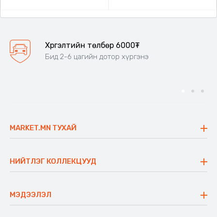
Хүргэлтийн төлбөр 6000₮
Бид 2-6 цагийн дотор хүргэнэ
MARKET.MN ТУХАЙ
Бидний тухай
Үнэт зүйлс
НИЙТЛЭГ КОЛЛЕКЦУУД
Ажлын байр
Майхан
Ажиллах арга барил
Сүүдрэвч
МЭДЭЭЛЭЛ
Блог
Аяны ширээ
Түгээмэл асуулт
Хийлдэг гудас