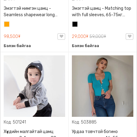
Эмэгтэй нимгэн цамц -
Эмэгтэй цамц - Matching top
Seamless shapewear long
with full sleeves, 65-75кг
sleeve t-shirt, 40-60кг жинд
жинд таарна, ZARA,
Улбар
Хар
таарна, ZARA, 8779/458/615,
0962/642/800, Задгай
шар
Урт ханцуйтай
энгэртэй, Урт ханцуйтай,
98,500₮
29,000₮
59,000₮
Богино
Бэлэн байгаа
Бэлэн байгаа
Код: 501241
Код: 503885
Хүүхдийн малгайтай цамц
Урдаа товчтой богино