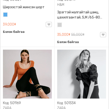
H&M
Ширээстэй жинсэн шорт
Эрэгтэй малгайтай цамц,
Жинсэн
цахилгаантай, S,M /65-80
цэнхэр
кг/, H&M, 0852614006,
39,000₮
Цайвар
Даавуу
саарал
Бэлэн байгаа
35,000₮
55,000₮
Бэлэн байгаа
Код: 501169
Код: 501334
ZARA
ZARA