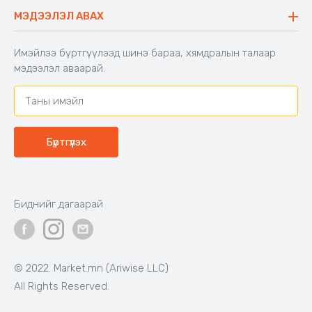
Буцаалтын журам
МЭДЭЭЛЭЛ АВАХ
Аяны түшлэгтэй сандал
Захиалга шалгах
Хамтран ажиллах
Имэйлээ бүртгүүлээд шинэ бараа, хямдралын талаар
Холбоо барих
мэдээлэл аваарай.
Бүртгүүлэх
Биднийг дагаарай
© 2022. Market.mn (Ariwise LLC)
All Rights Reserved.