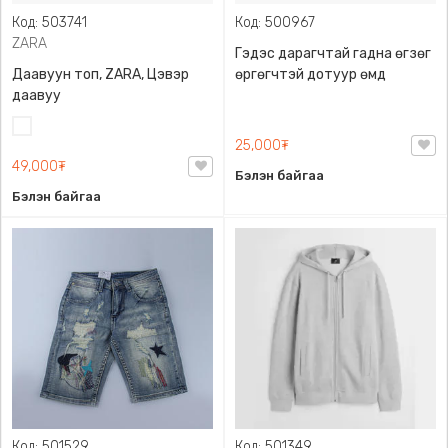
Код: 503741
Код: 500967
ZARA
Гэдэс дарагчтай гадна өгзөг
Даавуун топ, ZARA, Цэвэр
өргөгчтэй дотуур өмд
даавуу
Цагаан
25,000₮
49,000₮
Бэлэн байгаа
Бэлэн байгаа
Код: 501529
Код: 501349