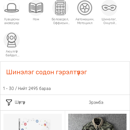
Хувцасны
Ном
Боловсрол,
Автомашин,
Шинэлэг,
аксессуар
Оффисын
Мотоцикл
Онцгой
хэрэгсэл
хэрэглээний
зүйлс
Аюулгүй
байдал,
Хамгаалалт
Шинэлэг содон гэрэлтүүлэг
1 - 30 / Нийт 2495 бараа
Шүүлтүүр
Эрэмбэ: