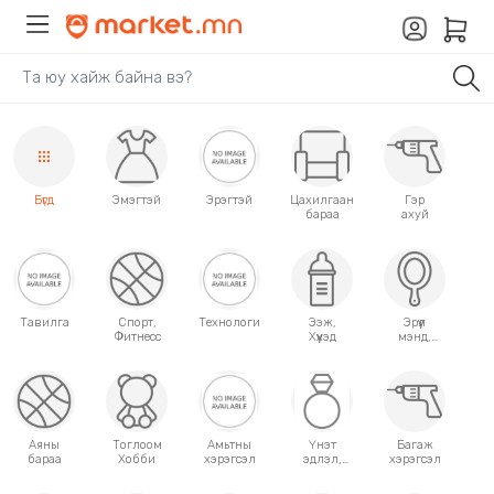
Бүгд
Эмэгтэй
Эрэгтэй
Цахилгаан
Гэр
бараа
ахуй
Тавилга
Спорт,
Технологи
Ээж,
Эрүүл
Фитнесс
Хүүхэд
мэнд,
Гоо
сайхан
Аяны
Тоглоом
Амьтны
Үнэт
Багаж
бараа
Хобби
хэрэгсэл
эдлэл,
хэрэгсэл
аксессуар