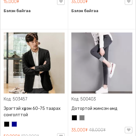
15,000₮
35,000₮
Бэлэн байгаа
Бэлэн байгаа
Код: 503457
Код: 500403
Эрэгтэй хүрэм 60-75 таарах
Дотортой жинсэн өмд
сонголттой
Хар
Саарал
Хар
Хөх
35,000₮
48,000₮