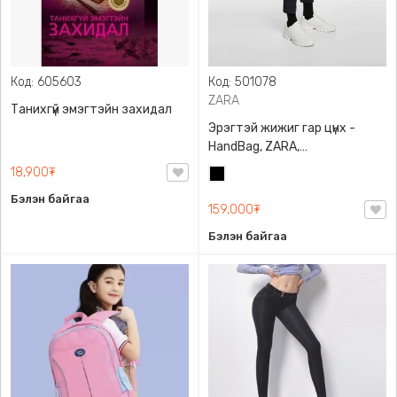
Код: 605603
Код: 501078
ZARA
Танихгүй эмэгтэйн захидал
Эрэгтэй жижиг гар цүнх -
HandBag, ZARA,
3720/005/040, PU арьс
18,900₮
Хар
Бэлэн байгаа
159,000₮
Бэлэн байгаа