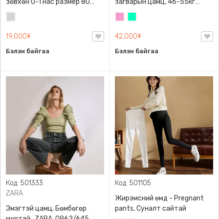
зөвхөн 0-1 нас размер 80
загварын цамц, 46-55кг
сонголттой
жинд таарна
Цайвар
Бүдэг
Номин
саарал
ягаан
ногоон
19,000₮
42,000₮
Бэлэн байгаа
Бэлэн байгаа
Код: 501333
Код: 501105
ZARA
Жирэмсний өмд - Pregnant
Эмэгтэй цамц, Бөмбөгөр
pants, Суналт сайтай
мөртэй , ZARA, 0962/645