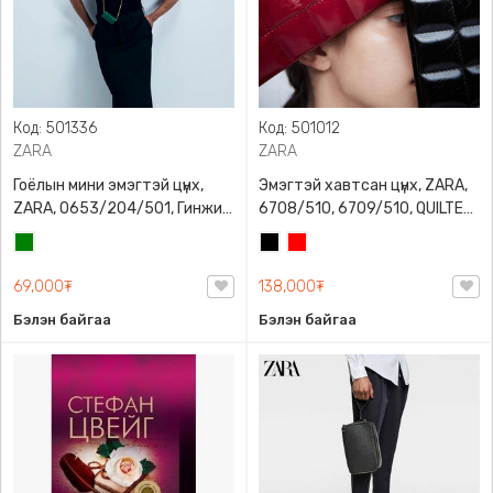
Код: 501336
Код: 501012
ZARA
ZARA
Гоёлын мини эмэгтэй цүнх,
Эмэгтэй хавтсан цүнх, ZARA,
ZARA, 0653/204/501, Гинжин
6708/510, 6709/510, QUILTED
оосортой, Дотроо тольтой
CLUTCH BAGDETAILS, Лакан,
Ногоон
Хар
Улаан
Гинжин оосортой
69,000₮
138,000₮
Бэлэн байгаа
Бэлэн байгаа