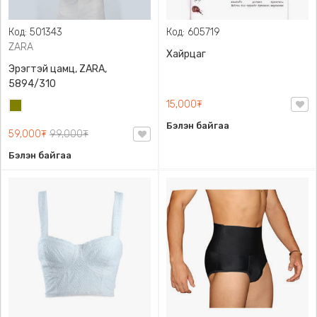
Код: 501343
Код: 605719
ZARA
Хайрцаг
Эрэгтэй цамц, ZARA,
5894/310
15,000₮
Олив
ногоон
Бэлэн байгаа
59,000₮
99,000₮
Бэлэн байгаа