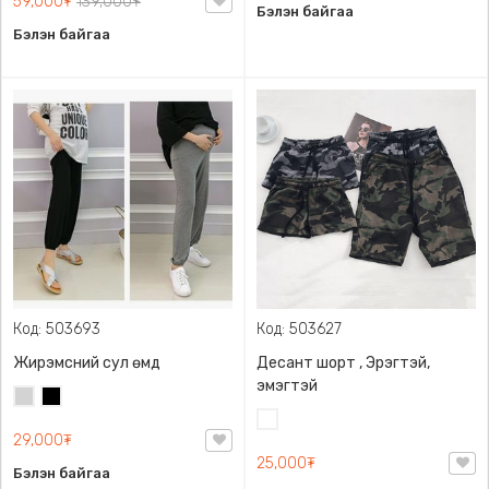
59,000₮
139,000₮
Бэлэн байгаа
Бэлэн байгаа
Код: 503693
Код: 503627
Жирэмсний сул өмд
Десант шорт , Эрэгтэй,
эмэгтэй
Цайвар
Хар
саарал
Цайвар
29,000₮
десант
25,000₮
Бэлэн байгаа