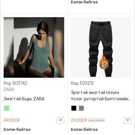
Бэлэн байгаа
Код: 503742
Код: 503213
ZARA
Эрэгтэй эмэгтэй Unisex
Эмэгтэй боди, ZARA
Үслэг дотортой бэлтгэлийн
өмд,
Цайвар
Хар
Саарал
ногоон
49,000₮
29,000₮
38,000₮
Бэлэн байгаа
Бэлэн байгаа