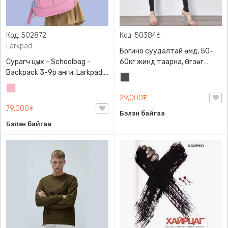
Код: 502872
Код: 503846
Larkpad
Богино суудалтай өмд, 50-
Сурагч цүнх - Schoolbag -
60кг жинд таарна, Өгзөг
Backpack 3-9р анги, Larkpad,
өргөгчтэй
Хар
9009-10128, Цацруулагчтай,
Цайвар
саарал
Олон тасалгаатай
29,000₮
ягаан
79,000₮
Бэлэн байгаа
Бэлэн байгаа