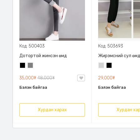
Код: 500403
Код: 503693
Дотортой жинсэн өмд
Жирэмсний сул өм
Хар
Саарал
Цайвар
Хар
саарал
35,000₮
48,000₮
29,000₮
Бэлэн байгаа
Бэлэн байгаа
Хурдан харах
Хурдан ха