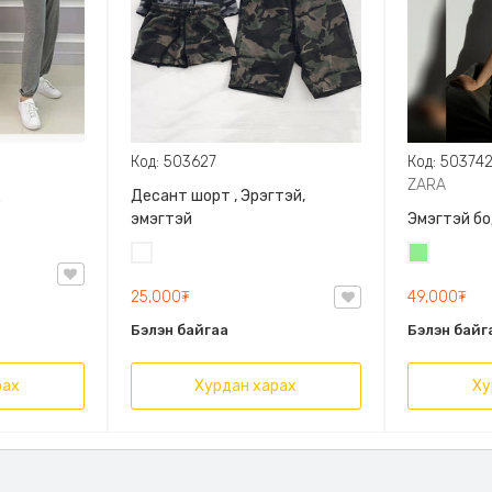
Код: 503627
Код: 50374
ZARA
д
Десант шорт , Эрэгтэй,
эмэгтэй
Эмэгтэй бо
Цайвар
Цайвар
десант
ногоон
25,000₮
49,000₮
Бэлэн байгаа
Бэлэн байг
рах
Хурдан харах
Ху