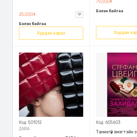
79,000₮
Эрдэмт Паблишинг,
Бэлэн байгаа
9789919235192
25,000₮
Бэлэн байгаа
Хурдан ха
Хурдан харах
Код: 501012
Код: 605603
ZARA
Танихгүй эмэгтэйн 