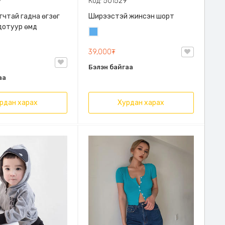
7
Код: 501529
гчтай гадна өгзөг
Ширээстэй жинсэн шорт
дотуур өмд
Жинсэн
цэнхэр
39,000₮
Бэлэн байгаа
аа
рдан харах
Хурдан харах