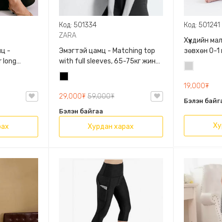
Код: 501334
Код: 501241
ZARA
Хүүхдийн м
ц -
Эмэгтэй цамц - Matching top
зөвхөн 0-1
 long
with full sleeves, 65-75кг жинд
сонголтто
Цайвар
60кг жинд
таарна, ZARA, 0962/642/800,
Хар
саарал
/458/615,
Задгай энгэртэй, Урт
19,000₮
ханцуйтай, Богино
29,000₮
59,000₮
Бэлэн байг
Бэлэн байгаа
Ху
рах
Хурдан харах