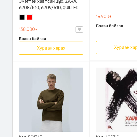
Эмэгтэй хавтсан цүнх, ZARA,
6708/510, 6709/510, QUILTED
CLUTCH BAGDETAILS, Лакан,
18,900₮
Хар
Улаан
Гинжин оосортой
Бэлэн байгаа
138,000₮
Бэлэн байгаа
Хурдан ха
Хурдан харах