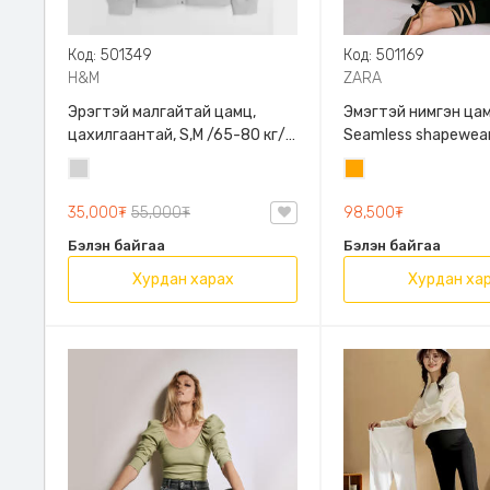
Код: 501349
Код: 501169
H&M
ZARA
Эрэгтэй малгайтай цамц,
Эмэгтэй нимгэн цам
цахилгаантай, S,M /65-80 кг/,
Seamless shapewear
H&M, 0852614006, Даавуу
sleeve t-shirt, 40-
Цайвар
Улбар
таарна, ZARA, 8779
саарал
шар
Урт ханцуйтай
35,000₮
55,000₮
98,500₮
Бэлэн байгаа
Бэлэн байгаа
Хурдан харах
Хурдан ха