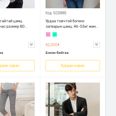
Код: 503885
алгайтай цамц
Урдаа товчтой богино
 нас размер 80
загварын цамц, 46-55кг жинд
й
таарна
Бүдэг
Номин
ягаан
ногоон
42,000₮
аа
Бэлэн байгаа
рдан харах
Хурдан харах