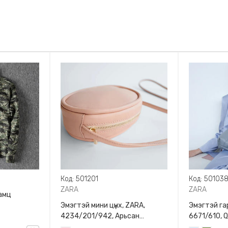
Код: 501201
Код: 50103
ZARA
ZARA
амц
Эмэгтэй мини цүнх, ZARA,
Эмэгтэй гар
4234/201/942, Арьсан
6671/610, 
материалтай, LIMITED EDITION
BAG WITH 