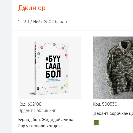
Дүүжин ор
1 - 30 / Нийт 2502 бараа
Код: 602108
Код: 500530
Эрдэмт Паблишинг
Десант сорочкан ц
Бүү саад бол, Жедедайя Била -
Цэргийн
Гар утаснаас холдож
ногоон
амьдралаа эргүүлэн авсан минь,