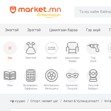
Эмэгтэй
Эрэгтэй
Цахилгаан бараа
Гэр ахуй
Т
Бүгд
Эмэгтэй
Эрэгтэй
Цахилгаан
Гэр
Т
бараа
ахуй
Ном
Боловсрол,
Автомашин,
Шинэлэг,
Аюулгүй
Оффисын
Мотоцикл
Онцгой
байдал,
хэрэгсэл
хэрэглээний
Хамгаалалт
зүйлс
Нүүр хуудас
Спорт, чөлөөт цаг
Аялал & Ууланд алхалт
Унта