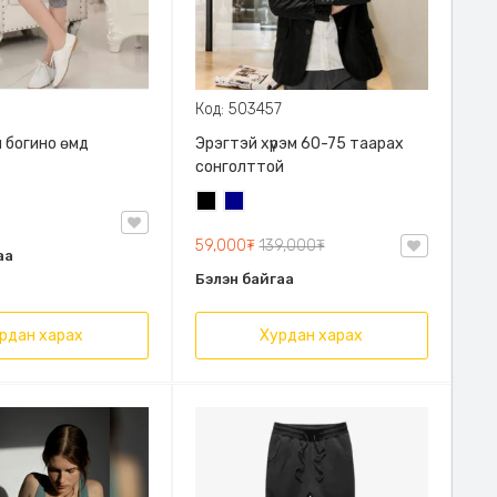
Код: 503457
 богино өмд
Эрэгтэй хүрэм 60-75 таарах
сонголттой
Хар
Хөх
59,000₮
139,000₮
аа
Бэлэн байгаа
рдан харах
Хурдан харах