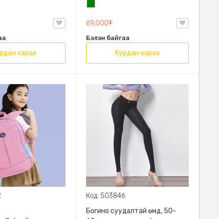
н
Ногоон
69,000₮
аа
Бэлэн байгаа
рдан харах
Хурдан харах
2
Код: 503846
Богино суудалтай өмд, 50-