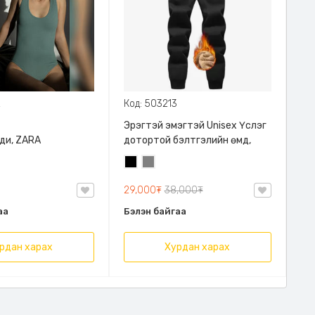
2
Код: 503213
Эрэгтэй эмэгтэй Unisex Үслэг
ди, ZARA
дотортой бэлтгэлийн өмд,
Хар
Саарал
29,000₮
38,000₮
аа
Бэлэн байгаа
рдан харах
Хурдан харах