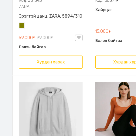
Код: 501343
Код: 605719
ZARA
Хайрцаг
Эрэгтэй цамц, ZARA, 5894/310
Олив
15,000₮
ногоон
59,000₮
99,000₮
Бэлэн байгаа
Бэлэн байгаа
Хурдан харах
Хурдан ха