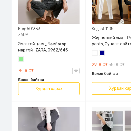
Код: 501333
Код: 501105
ZARA
Жирэмсний өмд - P
Эмэгтэй цамц, Бөмбөгөр
pants, Суналт сайт
мөртэй , ZARA, 0962/645
Цагаан
Хөх
Цайвар
29,000₮
55,000₮
ногоон
75,000₮
Бэлэн байгаа
Бэлэн байгаа
Хурдан ха
Хурдан харах