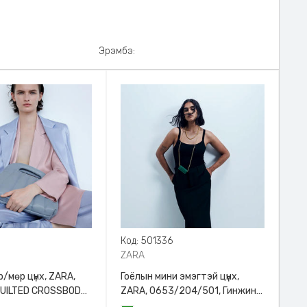
Эрэмбэ:
8
Код: 501336
ZARA
/мөр цүнх, ZARA,
Гоёлын мини эмэгтэй цүнх,
QUILTED CROSSBODY
ZARA, 0653/204/501, Гинжин
HANDLE
оосортой, Дотроо тольтой