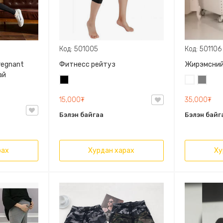
Код: 501005
Код: 501106
regnant
Фитнесс рейтуз
Жирэмсний
ай
Хар
Цагаан
Саарал
15,000₮
35,000₮
Бэлэн байгаа
Бэлэн байг
рах
Хурдан харах
Ху