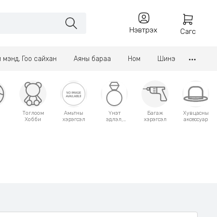
Нэвтрэх
Сагс
үл мэнд, Гоо сайхан
Аяны бараа
Ном
Шинэ
Тоглоом
Амьтны
Үнэт
Багаж
Хувцасны
Хобби
хэрэгсэл
эдлэл,
хэрэгсэл
аксессуар
аксессуар