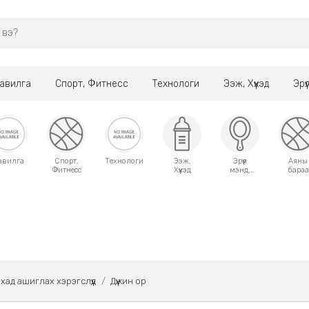
авилга
Спорт, Фитнесс
Технологи
Ээж, Хүүхэд
Эрү
авилга
Спорт,
Технологи
Ээж,
Эрүүл
Аяны
Фитнесс
Хүүхэд
мэнд,
бараа
Гоо
сайхан
хад ашиглах хэрэгслүүд
Дүүжин ор