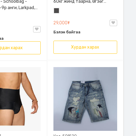
 - Schoolbag -
60кг жинд таарна, Өгзөг
9р анги, Larkpad,
өргөгчтэй
Хар
, Цацруулагчтай,
саарал
лгаатай
29,000₮
Бэлэн байгаа
аа
Хурдан харах
рдан харах