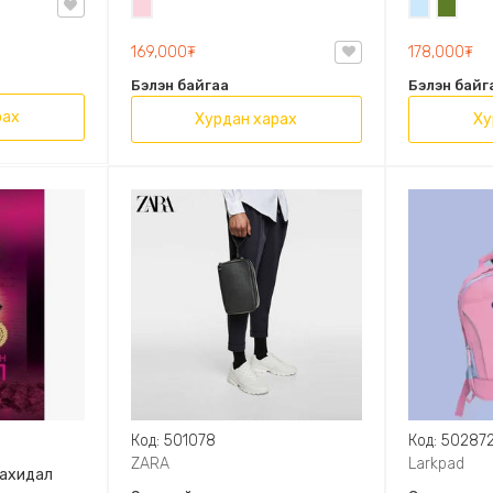
Усан
Усан
Цэргий
OVAL LEATHER HANDBAG TRF
ягаан
цэнхэр
ногоон
169,000₮
178,000₮
Бэлэн байгаа
Бэлэн байг
рах
Хурдан харах
Ху
Код: 501078
Код: 50287
ZARA
Larkpad
захидал