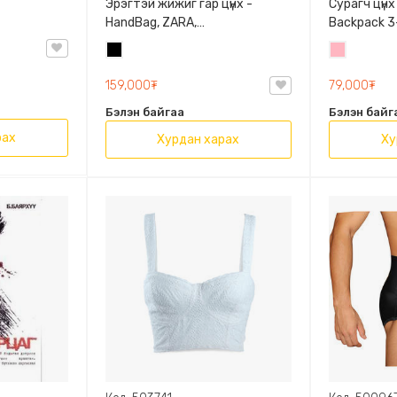
Эрэгтэй жижиг гар цүнх -
Сурагч цүнх
HandBag, ZARA,
Backpack 3-
3720/005/040, PU арьс
9009-10128
Хар
Цайвар
Олон таса
ягаан
159,000₮
79,000₮
Бэлэн байгаа
Бэлэн байг
рах
Хурдан харах
Ху