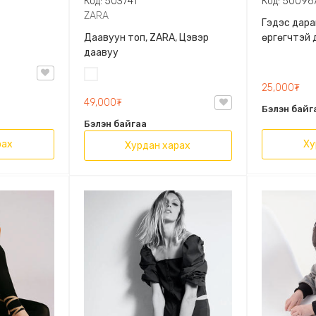
Код: 503741
Код: 50096
ZARA
Гэдэс дара
Даавуун топ, ZARA, Цэвэр
өргөгчтэй 
даавуу
Цагаан
25,000₮
49,000₮
Бэлэн байг
Бэлэн байгаа
рах
Ху
Хурдан харах