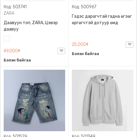
Код: 503741
Код: 500967
ZARA
Гэдэс дарагчтай гадна өгзөг
Даавуун топ, ZARA, Цэвэр
өргөгчтэй дотуур өмд
даавуу
Цагаан
25,000₮
49,000₮
Бэлэн байгаа
Бэлэн байгаа
Код: 501529
Код: 501349