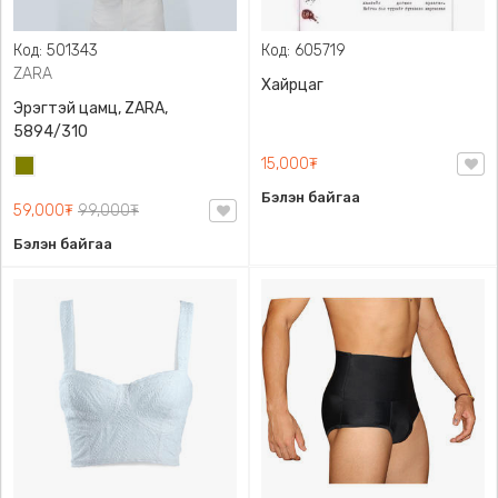
Код: 501343
Код: 605719
ZARA
Хайрцаг
Эрэгтэй цамц, ZARA,
5894/310
15,000₮
Олив
ногоон
Бэлэн байгаа
59,000₮
99,000₮
Бэлэн байгаа