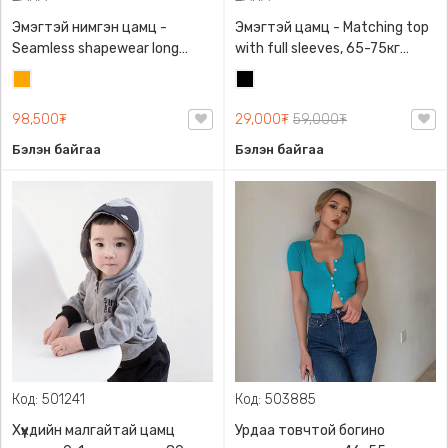
Эмэгтэй нимгэн цамц -
Эмэгтэй цамц - Matching top
Seamless shapewear long
with full sleeves, 65-75кг
sleeve t-shirt, 40-60кг жинд
жинд таарна, ZARA,
Улбар
Хар
таарна, ZARA, 8779/458/615,
0962/642/800, Задгай
шар
Урт ханцуйтай
энгэртэй, Урт ханцуйтай,
98,500₮
29,000₮
59,000₮
Богино
Бэлэн байгаа
Бэлэн байгаа
Код: 501241
Код: 503885
Хүүхдийн малгайтай цамц
Урдаа товчтой богино