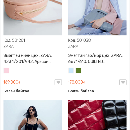
Код: 501201
Код: 501038
ZARA
ZARA
Эмэгтэй мини цүнх, ZARA,
Эмэгтэй гар/мөр цүнх, ZARA,
4234/201/942, Арьсан
6671/610, QUILTED
материалтай, LIMITED EDITION
CROSSBODY BAG WITH HANDLE
Усан
Усан
Цэргийн
OVAL LEATHER HANDBAG TRF
ягаан
цэнхэр
ногоон
169,000₮
178,000₮
Бэлэн байгаа
Бэлэн байгаа