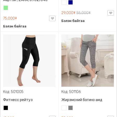
Цагаан
Хөх
Цайвар
29,000₮
55,000₮
ногоон
75,000₮
Бэлэн байгаа
Бэлэн байгаа
Код: 501005
Код: 501106
Фитнесс рейтуз
Жирэмсний богино өмд
Хар
Цагаан
Саарал