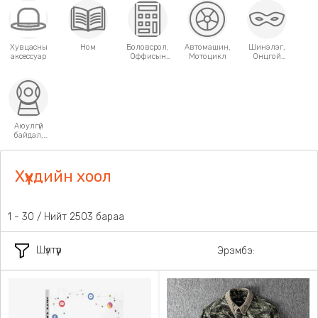
Хувцасны
Ном
Боловсрол,
Автомашин,
Шинэлэг,
аксессуар
Оффисын
Мотоцикл
Онцгой
хэрэгсэл
хэрэглээний
зүйлс
Аюулгүй
байдал,
Хамгаалалт
Хүүхдийн хоол
1 - 30 / Нийт 2503 бараа
Шүүлтүүр
Эрэмбэ: