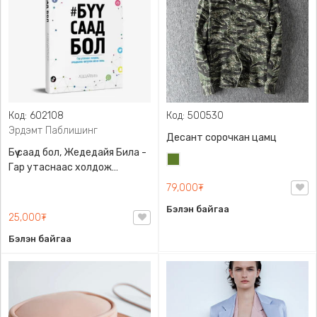
Код: 602108
Код: 500530
Эрдэмт Паблишинг
Десант сорочкан цамц
Бүү саад бол, Жедедайя Била -
Цэргийн
Гар утаснаас холдож
ногоон
амьдралаа эргүүлэн авсан
79,000₮
минь, Эрдэмт Паблишинг,
Бэлэн байгаа
9789919235192
25,000₮
Бэлэн байгаа