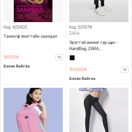
Код: 605603
Код: 501078
ZARA
Танихгүй эмэгтэйн захидал
Эрэгтэй жижиг гар цүнх -
HandBag, ZARA,
3720/005/040, PU арьс
18,900₮
Хар
Бэлэн байгаа
159,000₮
Бэлэн байгаа