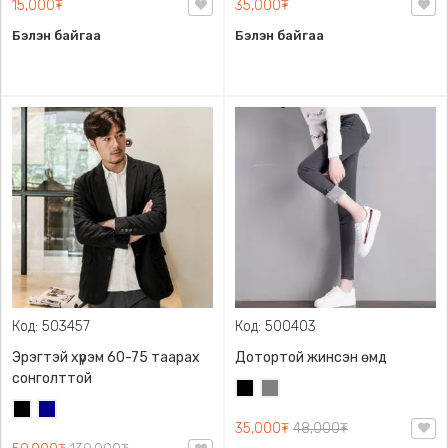
15,000₮
35,000₮
Бэлэн байгаа
Бэлэн байгаа
Код: 503457
Код: 500403
Эрэгтэй хүрэм 60-75 таарах
Дотортой жинсэн өмд
сонголттой
Хар
Саарал
Хар
Хөх
35,000₮
48,000₮