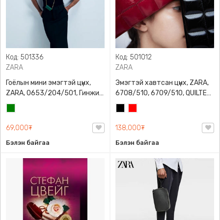
Код: 501336
Код: 501012
ZARA
ZARA
Гоёлын мини эмэгтэй цүнх,
Эмэгтэй хавтсан цүнх, ZARA,
ZARA, 0653/204/501, Гинжин
6708/510, 6709/510, QUILTED
оосортой, Дотроо тольтой
CLUTCH BAGDETAILS, Лакан,
Ногоон
Хар
Улаан
Гинжин оосортой
69,000₮
138,000₮
Бэлэн байгаа
Бэлэн байгаа