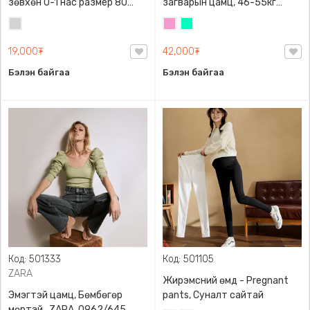
зөвхөн 0-1 нас размер 80
загварын цамц, 46-55кг
сонголттой
жинд таарна
Цайвар
Бүдэг
Номин
саарал
ягаан
ногоон
19,000₮
42,000₮
Бэлэн байгаа
Бэлэн байгаа
Код: 501333
Код: 501105
ZARA
Жирэмсний өмд - Pregnant
Эмэгтэй цамц, Бөмбөгөр
pants, Суналт сайтай
мөртэй , ZARA, 0962/645