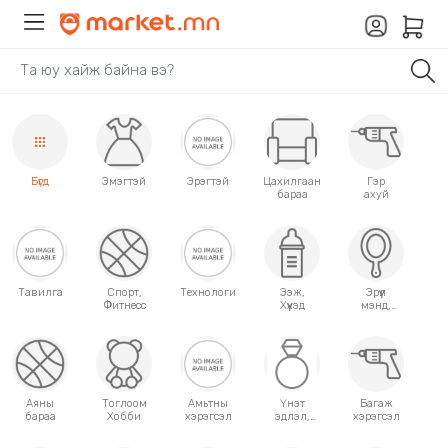
Бүгд
Эмэгтэй
Эрэгтэй
Цахилгаан
Гэр
бараа
ахуй
Тавилга
Спорт,
Технологи
Ээж,
Эрүүл
Фитнесс
Хүүхэд
мэнд,
Гоо
сайхан
Аяны
Тоглоом
Амьтны
Үнэт
Багаж
бараа
Хобби
хэрэгсэл
эдлэл,
хэрэгсэл
аксессуар