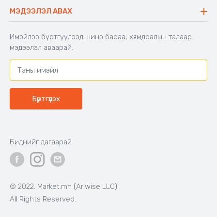
Буцаалтын журам
МЭДЭЭЛЭЛ АВАХ
Аяны түшлэгтэй сандал
Захиалга шалгах
Хамтран ажиллах
Имэйлээ бүртгүүлээд шинэ бараа, хямдралын талаар
Холбоо барих
мэдээлэл аваарай.
Бүртгүүлэх
Биднийг дагаарай
© 2022. Market.mn (Ariwise LLC)
All Rights Reserved.