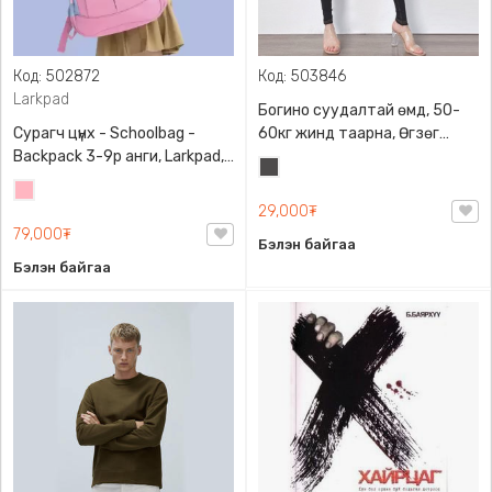
Код: 502872
Код: 503846
Larkpad
Богино суудалтай өмд, 50-
Сурагч цүнх - Schoolbag -
60кг жинд таарна, Өгзөг
Backpack 3-9р анги, Larkpad,
өргөгчтэй
Хар
9009-10128, Цацруулагчтай,
Цайвар
саарал
Олон тасалгаатай
29,000₮
ягаан
79,000₮
Бэлэн байгаа
Бэлэн байгаа