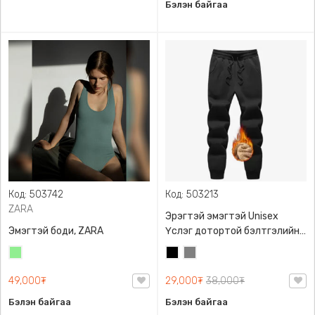
Бэлэн байгаа
Код: 503742
Код: 503213
ZARA
Эрэгтэй эмэгтэй Unisex
Эмэгтэй боди, ZARA
Үслэг дотортой бэлтгэлийн
өмд,
Цайвар
Хар
Саарал
ногоон
49,000₮
29,000₮
38,000₮
Бэлэн байгаа
Бэлэн байгаа