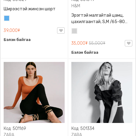
H&M
Ширээстэй жинсэн шорт
Эрэгтэй малгайтай цамц,
Жинсэн
цахилгаантай, S,M /65-80
цэнхэр
кг/, H&M, 0852614006,
39,000₮
Цайвар
Даавуу
саарал
Бэлэн байгаа
35,000₮
55,000₮
Бэлэн байгаа
Код: 501169
Код: 501334
ZARA
ZARA