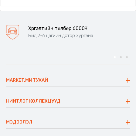
Хүргэлтийн төлбөр 6000₮
Бид 2-6 цагийн дотор хүргэнэ
MARKET.MN ТУХАЙ
Бидний тухай
Үнэт зүйлс
НИЙТЛЭГ КОЛЛЕКЦУУД
Ажлын байр
Майхан
Ажиллах арга барил
Сүүдрэвч
МЭДЭЭЛЭЛ
Блог
Аяны ширээ
Түгээмэл асуулт
Хийлдэг гудас