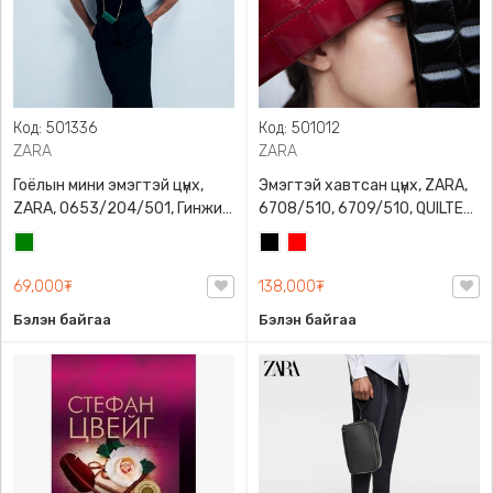
Код: 501336
Код: 501012
ZARA
ZARA
Гоёлын мини эмэгтэй цүнх,
Эмэгтэй хавтсан цүнх, ZARA,
ZARA, 0653/204/501, Гинжин
6708/510, 6709/510, QUILTED
оосортой, Дотроо тольтой
CLUTCH BAGDETAILS, Лакан,
Ногоон
Хар
Улаан
Гинжин оосортой
69,000₮
138,000₮
Бэлэн байгаа
Бэлэн байгаа