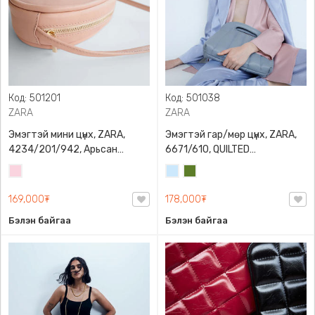
Код: 501201
Код: 501038
ZARA
ZARA
Эмэгтэй мини цүнх, ZARA,
Эмэгтэй гар/мөр цүнх, ZARA,
4234/201/942, Арьсан
6671/610, QUILTED
материалтай, LIMITED EDITION
CROSSBODY BAG WITH HANDLE
Усан
Усан
Цэргийн
OVAL LEATHER HANDBAG TRF
ягаан
цэнхэр
ногоон
169,000₮
178,000₮
Бэлэн байгаа
Бэлэн байгаа