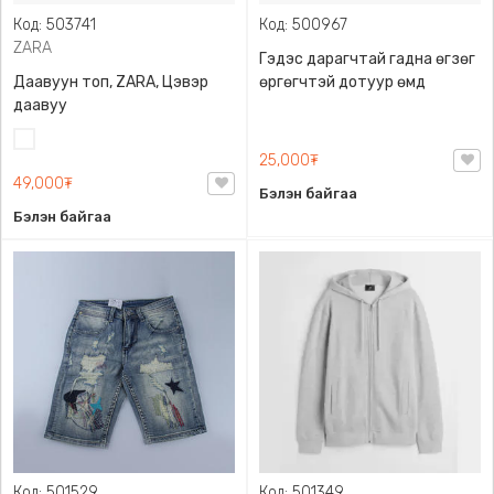
Код: 503741
Код: 500967
ZARA
Гэдэс дарагчтай гадна өгзөг
Даавуун топ, ZARA, Цэвэр
өргөгчтэй дотуур өмд
даавуу
Цагаан
25,000₮
49,000₮
Бэлэн байгаа
Бэлэн байгаа
Код: 501529
Код: 501349