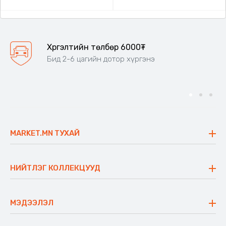
Хүргэлтийн төлбөр 6000₮
Бид 2-6 цагийн дотор хүргэнэ
MARKET.MN ТУХАЙ
Бидний тухай
Үнэт зүйлс
НИЙТЛЭГ КОЛЛЕКЦУУД
Ажлын байр
Майхан
Ажиллах арга барил
Сүүдрэвч
МЭДЭЭЛЭЛ
Блог
Аяны ширээ
Түгээмэл асуулт
Хийлдэг гудас