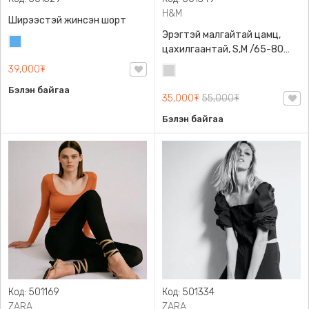
H&M
Ширээстэй жинсэн шорт
Эрэгтэй малгайтай цамц,
Жинсэн
цахилгаантай, S,M /65-80
цэнхэр
кг/, H&M, 0852614006,
39,000₮
Цайвар
Даавуу
саарал
Бэлэн байгаа
35,000₮
55,000₮
Бэлэн байгаа
Код: 501169
Код: 501334
ZARA
ZARA