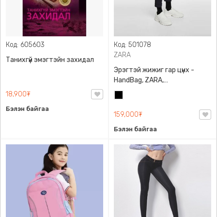
Код: 605603
Код: 501078
ZARA
Танихгүй эмэгтэйн захидал
Эрэгтэй жижиг гар цүнх -
HandBag, ZARA,
3720/005/040, PU арьс
18,900₮
Хар
Бэлэн байгаа
159,000₮
Бэлэн байгаа