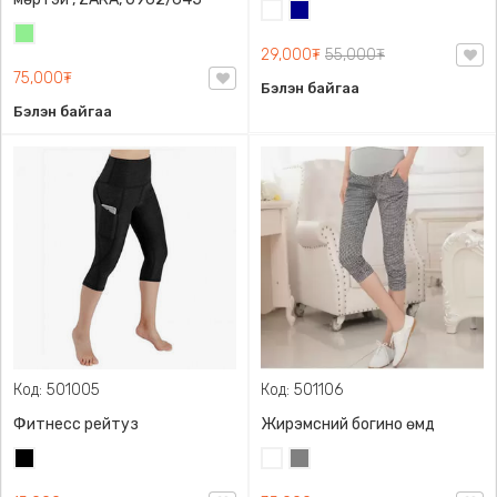
Цагаан
Хөх
Цайвар
29,000₮
55,000₮
ногоон
75,000₮
Бэлэн байгаа
Бэлэн байгаа
Код: 501005
Код: 501106
Фитнесс рейтуз
Жирэмсний богино өмд
Хар
Цагаан
Саарал