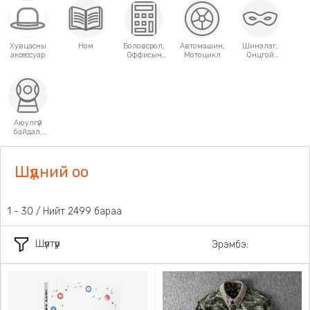
Хувцасны
Ном
Боловсрол,
Автомашин,
Шинэлэг,
аксессуар
Оффисын
Мотоцикл
Онцгой
хэрэгсэл
хэрэглээний
зүйлс
Аюулгүй
байдал,
Хамгаалалт
Шүдний оо
1 - 30 / Нийт 2499 бараа
Шүүлтүүр
Эрэмбэ: