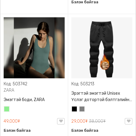
Бэлэн байгаа
Код: 503742
Код: 503213
ZARA
Эрэгтэй эмэгтэй Unisex
Эмэгтэй боди, ZARA
Үслэг дотортой бэлтгэлийн
өмд,
Цайвар
Хар
Саарал
ногоон
49,000₮
29,000₮
38,000₮
Бэлэн байгаа
Бэлэн байгаа