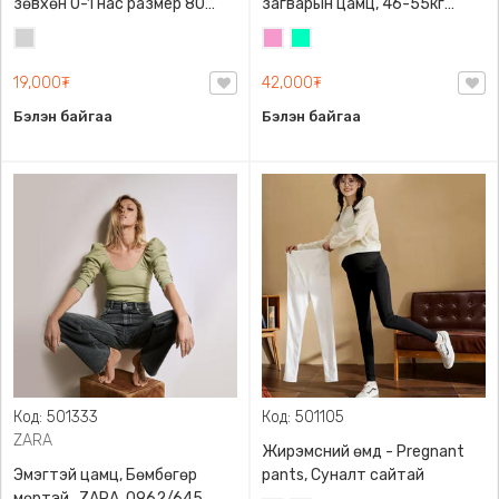
зөвхөн 0-1 нас размер 80
загварын цамц, 46-55кг
сонголттой
жинд таарна
Цайвар
Бүдэг
Номин
саарал
ягаан
ногоон
19,000₮
42,000₮
Бэлэн байгаа
Бэлэн байгаа
Код: 501333
Код: 501105
ZARA
Жирэмсний өмд - Pregnant
Эмэгтэй цамц, Бөмбөгөр
pants, Суналт сайтай
мөртэй , ZARA, 0962/645