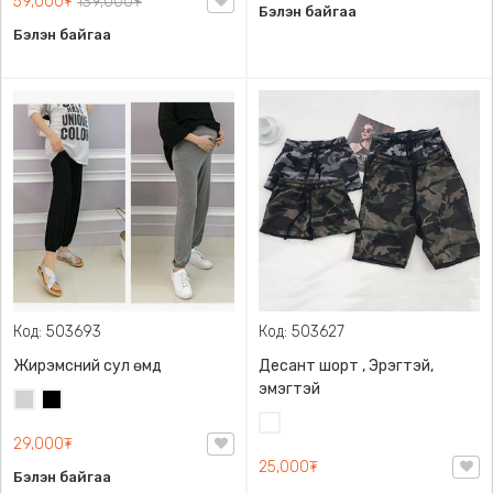
59,000₮
139,000₮
Бэлэн байгаа
Бэлэн байгаа
Код: 503693
Код: 503627
Жирэмсний сул өмд
Десант шорт , Эрэгтэй,
эмэгтэй
Цайвар
Хар
саарал
Цайвар
29,000₮
десант
25,000₮
Бэлэн байгаа