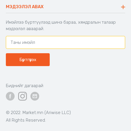
Буцаалтын журам
МЭДЭЭЛЭЛ АВАХ
Аяны түшлэгтэй сандал
Захиалга шалгах
Хамтран ажиллах
Имэйлээ бүртгүүлээд шинэ бараа, хямдралын талаар
Холбоо барих
мэдээлэл аваарай.
Бүртгүүлэх
Биднийг дагаарай
© 2022. Market.mn (Ariwise LLC)
All Rights Reserved.