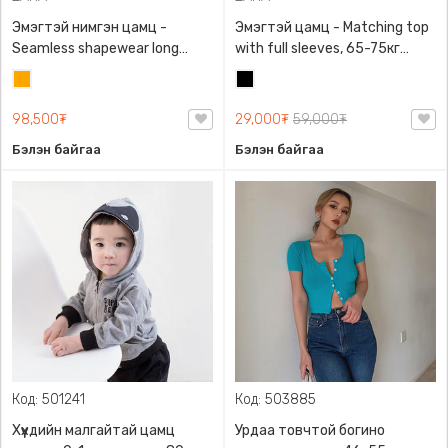
Эмэгтэй нимгэн цамц -
Эмэгтэй цамц - Matching top
Seamless shapewear long
with full sleeves, 65-75кг
sleeve t-shirt, 40-60кг жинд
жинд таарна, ZARA,
Улбар
Хар
таарна, ZARA, 8779/458/615,
0962/642/800, Задгай
шар
Урт ханцуйтай
энгэртэй, Урт ханцуйтай,
98,500₮
29,000₮
59,000₮
Богино
Бэлэн байгаа
Бэлэн байгаа
Код: 501241
Код: 503885
Хүүхдийн малгайтай цамц
Урдаа товчтой богино