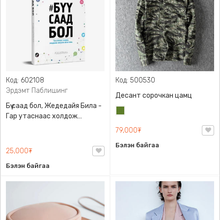
Код: 602108
Код: 500530
Эрдэмт Паблишинг
Десант сорочкан цамц
Бүү саад бол, Жедедайя Била -
Цэргийн
Гар утаснаас холдож
ногоон
амьдралаа эргүүлэн авсан
79,000₮
минь, Эрдэмт Паблишинг,
Бэлэн байгаа
9789919235192
25,000₮
Бэлэн байгаа