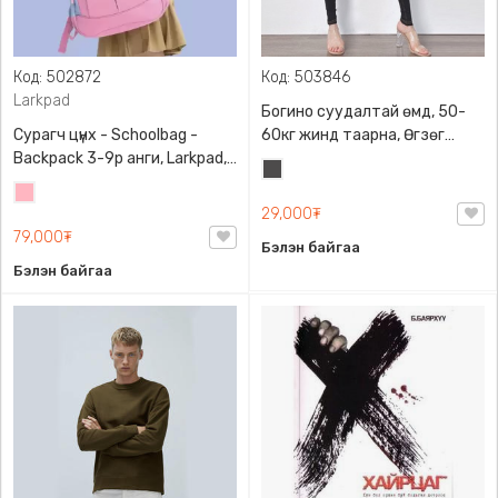
Код: 502872
Код: 503846
Larkpad
Богино суудалтай өмд, 50-
Сурагч цүнх - Schoolbag -
60кг жинд таарна, Өгзөг
Backpack 3-9р анги, Larkpad,
өргөгчтэй
Хар
9009-10128, Цацруулагчтай,
Цайвар
саарал
Олон тасалгаатай
29,000₮
ягаан
79,000₮
Бэлэн байгаа
Бэлэн байгаа