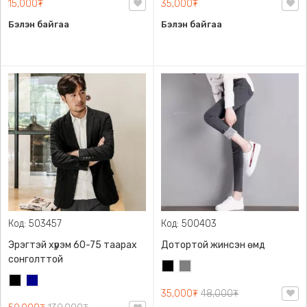
15,000₮
35,000₮
Бэлэн байгаа
Бэлэн байгаа
Код: 503457
Код: 500403
Эрэгтэй хүрэм 60-75 таарах
Дотортой жинсэн өмд
сонголттой
Хар
Саарал
Хар
Хөх
35,000₮
48,000₮