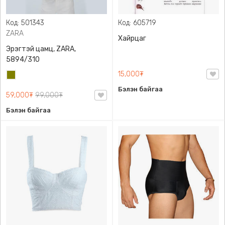
Код: 501343
Код: 605719
ZARA
Хайрцаг
Эрэгтэй цамц, ZARA,
5894/310
15,000₮
Олив
ногоон
Бэлэн байгаа
59,000₮
99,000₮
Бэлэн байгаа