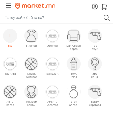
Бүгд
Эмэгтэй
Эрэгтэй
Цахилгаан
Гэр
бараа
ахуй
Тавилга
Спорт,
Технологи
Ээж,
Эрүүл
Фитнесс
Хүүхэд
мэнд,
Гоо
сайхан
Аяны
Тоглоом
Амьтны
Үнэт
Багаж
бараа
Хобби
хэрэгсэл
эдлэл,
хэрэгсэл
аксессуар