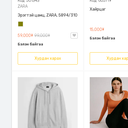
Код: 501343
Код: 605719
ZARA
Хайрцаг
Эрэгтэй цамц, ZARA, 5894/310
Олив
15,000₮
ногоон
59,000₮
99,000₮
Бэлэн байгаа
Бэлэн байгаа
Хурдан харах
Хурдан ха