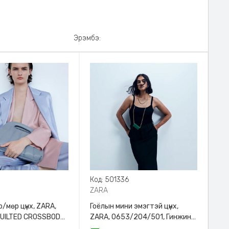
Эрэмбэ:
8
Код: 501336
ZARA
/мөр цүнх, ZARA,
Гоёлын мини эмэгтэй цүнх,
QUILTED CROSSBODY
ZARA, 0653/204/501, Гинжин
HANDLE
оосортой, Дотроо тольтой