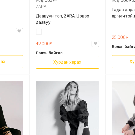
Код: 503741
Код: 50096
ZARA
Гэдэс дара
Даавуун топ, ZARA, Цэвэр
өргөгчтэй 
даавуу
Цагаан
25,000₮
49,000₮
Бэлэн байг
Бэлэн байгаа
рах
Ху
Хурдан харах