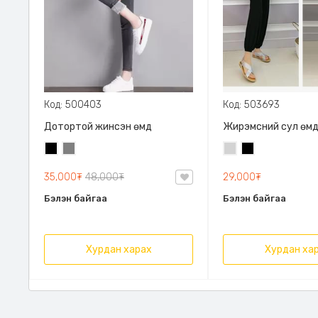
Код: 500403
Код: 503693
Дотортой жинсэн өмд
Жирэмсний сул өм
Хар
Саарал
Цайвар
Хар
саарал
35,000₮
48,000₮
29,000₮
Бэлэн байгаа
Бэлэн байгаа
Хурдан харах
Хурдан ха