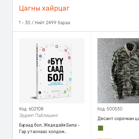
Цагны хайрцаг
1 - 30 / Нийт 2499 бараа
Код: 602108
Код: 500530
Эрдэмт Паблишинг
Десант сорочкан ц
Бүү саад бол, Жедедайя Била -
Цэргийн
Гар утаснаас холдож
ногоон
амьдралаа эргүүлэн авсан минь,