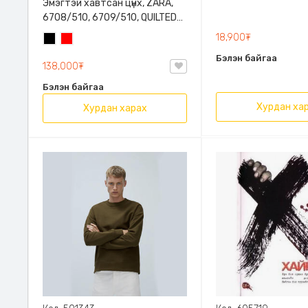
Эмэгтэй хавтсан цүнх, ZARA,
6708/510, 6709/510, QUILTED
CLUTCH BAGDETAILS, Лакан,
18,900₮
Хар
Улаан
Гинжин оосортой
Бэлэн байгаа
138,000₮
Бэлэн байгаа
Хурдан ха
Хурдан харах