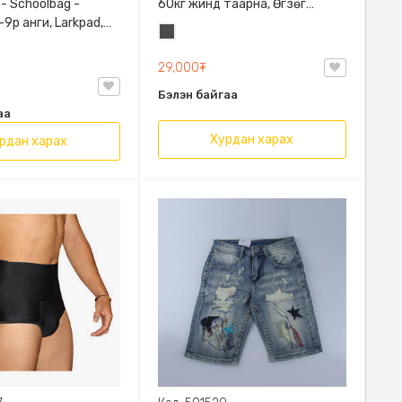
 - Schoolbag -
60кг жинд таарна, Өгзөг
9р анги, Larkpad,
өргөгчтэй
Хар
, Цацруулагчтай,
саарал
лгаатай
29,000₮
Бэлэн байгаа
аа
Хурдан харах
рдан харах