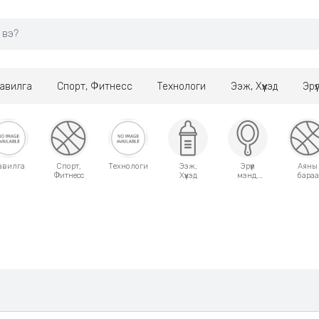
авилга
Спорт, Фитнесс
Технологи
Ээж, Хүүхэд
Эрү
авилга
Спорт,
Технологи
Ээж,
Эрүүл
Аяны
Фитнесс
Хүүхэд
мэнд,
бараа
Гоо
сайхан