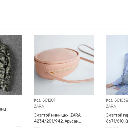
Код: 501201
Код: 50103
ZARA
ZARA
амц
Эмэгтэй мини цүнх, ZARA,
Эмэгтэй гар
4234/201/942, Арьсан
6671/610, 
материалтай, LIMITED EDITION
BAG WITH 