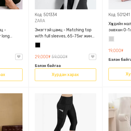
Код: 501334
Код: 501241
ZARA
Хүүхдийн м
ц -
Эмэгтэй цамц - Matching top
зөвхөн 0-1
 long
with full sleeves, 65-75кг жинд
сонголтто
Цайвар
60кг жинд
таарна, ZARA, 0962/642/800,
Хар
саарал
/458/615,
Задгай энгэртэй, Урт
19,000₮
ханцуйтай, Богино
29,000₮
59,000₮
Бэлэн байг
Бэлэн байгаа
Ху
рах
Хурдан харах