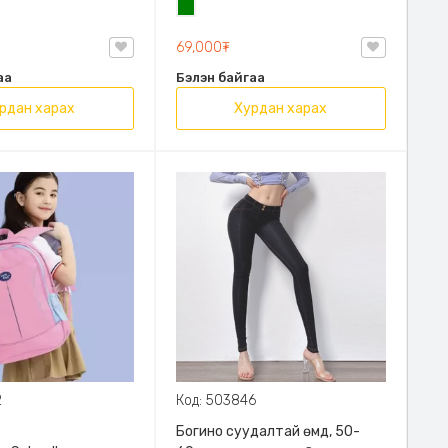
н
Ногоон
69,000₮
аа
Бэлэн байгаа
рдан харах
Хурдан харах
2
Код: 503846
Богино суудалтай өмд, 50-