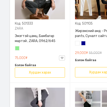
Код: 501333
Код: 501105
ZARA
Жирэмсний өмд - P
Эмэгтэй цамц, Бөмбөгөр
pants, Суналт сайт
мөртэй , ZARA, 0962/645
Цагаан
Хөх
Цайвар
29,000₮
55,000₮
ногоон
75,000₮
Бэлэн байгаа
Бэлэн байгаа
Хурдан ха
Хурдан харах