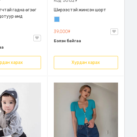
7
Код: 501529
гчтай гадна өгзөг
Ширээстэй жинсэн шорт
дотуур өмд
Жинсэн
цэнхэр
39,000₮
Бэлэн байгаа
аа
рдан харах
Хурдан харах