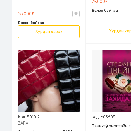
79,000₮
Эрдэмт Паблишинг,
Бэлэн байгаа
9789919235192
25,000₮
Бэлэн байгаа
Хурдан ха
Хурдан харах
Код: 501012
Код: 605603
ZARA
Танихгүй эмэгтэйн 