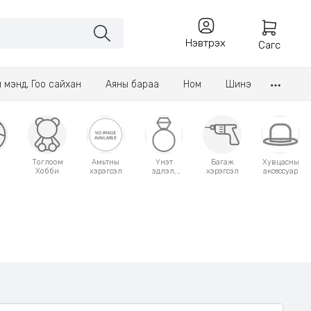
Нэвтрэх
Сагс
үл мэнд, Гоо сайхан
Аяны бараа
Ном
Шинэ
Тоглоом
Амьтны
Үнэт
Багаж
Хувцасны
Хобби
хэрэгсэл
эдлэл,
хэрэгсэл
аксессуар
аксессуар