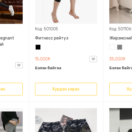
Код: 501005
Код: 501106
regnant
Фитнесс рейтуз
Жирэмсний
ай
Хар
Цагаан
Саарал
15,000₮
35,000₮
Бэлэн байгаа
Бэлэн байг
рах
Хурдан харах
Ху