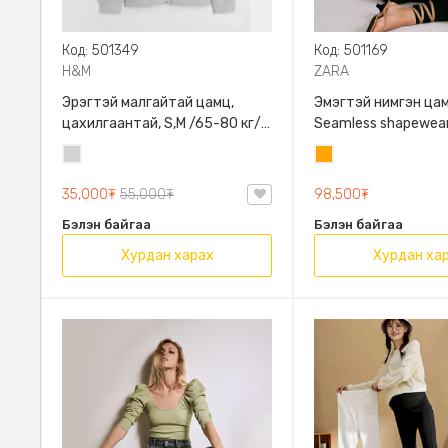
Код: 501349
Код: 501169
H&M
ZARA
Эрэгтэй малгайтай цамц,
Эмэгтэй нимгэн цам
цахилгаантай, S,M /65-80 кг/,
Seamless shapewear
H&M, 0852614006, Даавуу
sleeve t-shirt, 40-
Цайвар
Улбар
таарна, ZARA, 8779
саарал
шар
Урт ханцуйтай
35,000₮
55,000₮
98,500₮
Бэлэн байгаа
Бэлэн байгаа
Хурдан харах
Хурдан ха