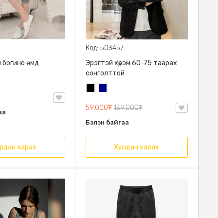
Код: 503457
 богино өмд
Эрэгтэй хүрэм 60-75 таарах
сонголттой
Хар
Хөх
59,000₮
139,000₮
аа
Бэлэн байгаа
рдан харах
Хурдан харах