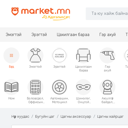
Эмэгтэй
Эрэгтэй
Цахилгаан бараа
Гэр ахуй
Т
Бүгд
Эмэгтэй
Эрэгтэй
Цахилгаан
Гэр
Т
бараа
ахуй
Ном
Боловсрол,
Автомашин,
Шинэлэг,
Аюулгүй
Оффисын
Мотоцикл
Онцгой
байдал,
хэрэгсэл
хэрэглээний
Хамгаалалт
зүйлс
Нүүр хуудас
Бугуйн цаг
Цагны аксессуар
Цагны хайрцаг