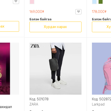
Усан
Усан
Цэргий
OVAL LEATHER HANDBAG TRF
ягаан
цэнхэр
ногоон
169,000₮
178,000₮
Бэлэн байгаа
Бэлэн байг
рах
Хурдан харах
Ху
Код: 501078
Код: 50287
ZARA
Larkpad
захидал