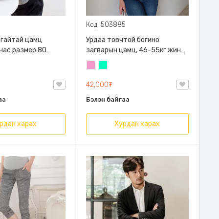
Код: 503885
алгайтай цамц
Урдаа товчтой богино
 нас размер 80
загварын цамц, 46-55кг жинд
й
таарна
Бүдэг
Номин
ягаан
ногоон
42,000₮
аа
Бэлэн байгаа
рдан харах
Хурдан харах