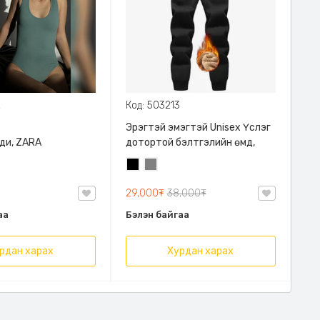
2
Код: 503213
Эрэгтэй эмэгтэй Unisex Үслэг
ди, ZARA
дотортой бэлтгэлийн өмд,
Хар
Саарал
29,000₮
38,000₮
аа
Бэлэн байгаа
рдан харах
Хурдан харах