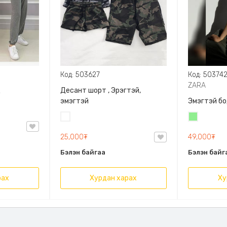
Код: 503627
Код: 50374
ZARA
д
Десант шорт , Эрэгтэй,
эмэгтэй
Эмэгтэй бо
Цайвар
Цайвар
десант
ногоон
25,000₮
49,000₮
Бэлэн байгаа
Бэлэн байг
рах
Хурдан харах
Ху