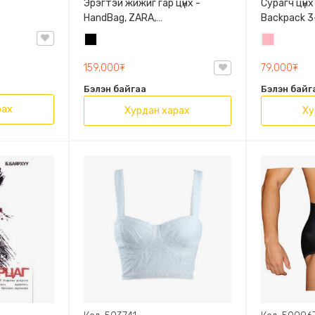
Эрэгтэй жижиг гар цүнх -
Сурагч цүнх
HandBag, ZARA,
Backpack 3-
3720/005/040, PU арьс
9009-10128
Хар
Цайвар
Олон таса
ягаан
159,000₮
79,000₮
Бэлэн байгаа
Бэлэн байг
рах
Хурдан харах
Ху