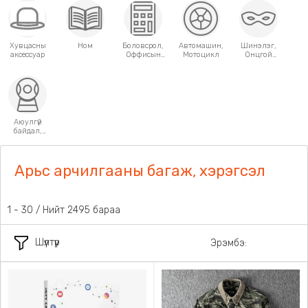
Хувцасны
Ном
Боловсрол,
Автомашин,
Шинэлэг,
аксессуар
Оффисын
Мотоцикл
Онцгой
хэрэгсэл
хэрэглээний
зүйлс
Аюулгүй
байдал,
Хамгаалалт
Арьс арчилгааны багаж, хэрэгсэл
1 - 30 / Нийт 2495 бараа
Шүүлтүүр
Эрэмбэ: