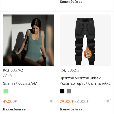
Бэлэн байгаа
Код: 503742
Код: 503213
ZARA
Эрэгтэй эмэгтэй Unisex
Эмэгтэй боди, ZARA
Үслэг дотортой бэлтгэлийн
өмд,
Цайвар
Хар
Саарал
ногоон
49,000₮
29,000₮
38,000₮
Бэлэн байгаа
Бэлэн байгаа