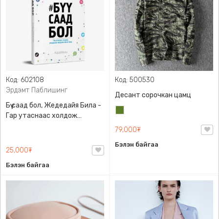
Код: 602108
Код: 500530
Эрдэмт Паблишинг
Десант сорочкан цамц
Бүү саад бол, Жедедайя Била -
Цэргийн
Гар утаснаас холдож
ногоон
амьдралаа эргүүлэн авсан
79,000₮
минь, Эрдэмт Паблишинг,
Бэлэн байгаа
9789919235192
25,000₮
Бэлэн байгаа