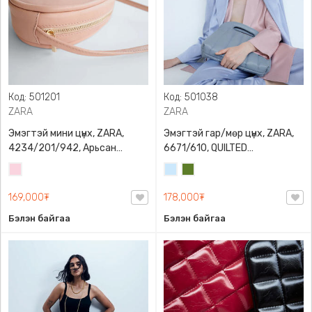
Код: 501201
Код: 501038
ZARA
ZARA
Эмэгтэй мини цүнх, ZARA,
Эмэгтэй гар/мөр цүнх, ZARA,
4234/201/942, Арьсан
6671/610, QUILTED
материалтай, LIMITED EDITION
CROSSBODY BAG WITH HANDLE
Усан
Усан
Цэргийн
OVAL LEATHER HANDBAG TRF
ягаан
цэнхэр
ногоон
169,000₮
178,000₮
Бэлэн байгаа
Бэлэн байгаа