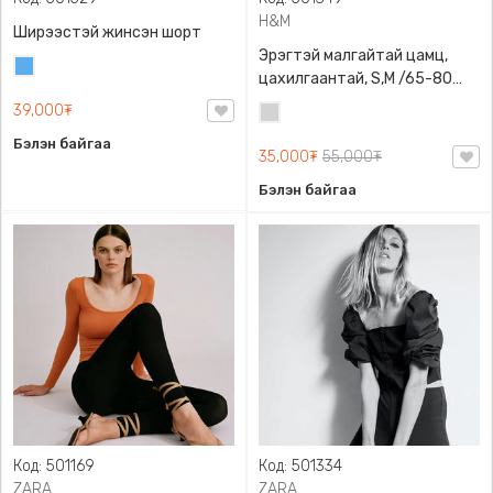
H&M
Ширээстэй жинсэн шорт
Эрэгтэй малгайтай цамц,
Жинсэн
цахилгаантай, S,M /65-80
цэнхэр
кг/, H&M, 0852614006,
39,000₮
Цайвар
Даавуу
саарал
Бэлэн байгаа
35,000₮
55,000₮
Бэлэн байгаа
Код: 501169
Код: 501334
ZARA
ZARA