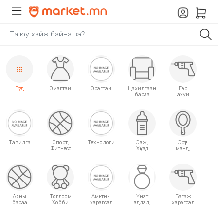
Бүгд
Эмэгтэй
Эрэгтэй
Цахилгаан
Гэр
бараа
ахуй
Тавилга
Спорт,
Технологи
Ээж,
Эрүүл
Фитнесс
Хүүхэд
мэнд,
Гоо
сайхан
Аяны
Тоглоом
Амьтны
Үнэт
Багаж
бараа
Хобби
хэрэгсэл
эдлэл,
хэрэгсэл
аксессуар