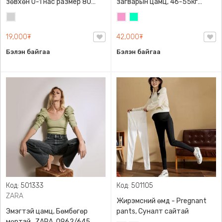
зөвхөн 0-1 нас размер 80
загварын цамц, 46-55кг
сонголттой
жинд таарна
Цайвар
Бүдэг
Номин
саарал
ягаан
ногоон
19,000₮
42,000₮
Бэлэн байгаа
Бэлэн байгаа
Код: 501333
Код: 501105
ZARA
Жирэмсний өмд - Pregnant
Эмэгтэй цамц, Бөмбөгөр
pants, Суналт сайтай
мөртэй , ZARA, 0962/645