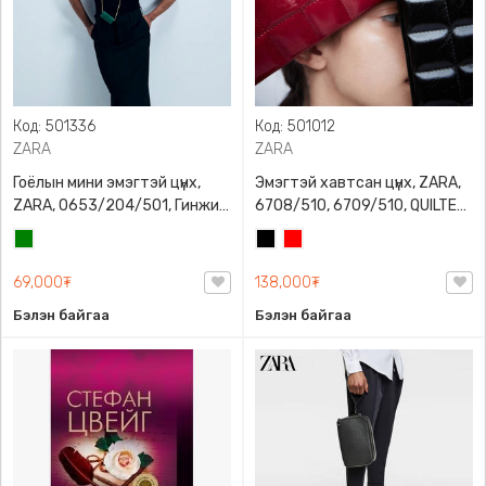
Код: 501336
Код: 501012
ZARA
ZARA
Гоёлын мини эмэгтэй цүнх,
Эмэгтэй хавтсан цүнх, ZARA,
ZARA, 0653/204/501, Гинжин
6708/510, 6709/510, QUILTED
оосортой, Дотроо тольтой
CLUTCH BAGDETAILS, Лакан,
Ногоон
Хар
Улаан
Гинжин оосортой
69,000₮
138,000₮
Бэлэн байгаа
Бэлэн байгаа