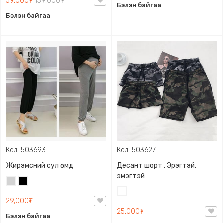
59,000₮
139,000₮
Бэлэн байгаа
Бэлэн байгаа
Код: 503693
Код: 503627
Жирэмсний сул өмд
Десант шорт , Эрэгтэй,
эмэгтэй
Цайвар
Хар
саарал
Цайвар
29,000₮
десант
25,000₮
Бэлэн байгаа