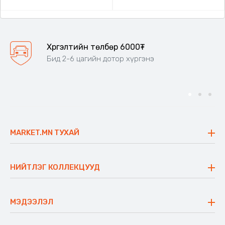
Хүргэлтийн төлбөр 6000₮
Бид 2-6 цагийн дотор хүргэнэ
MARKET.MN ТУХАЙ
Бидний тухай
Үнэт зүйлс
НИЙТЛЭГ КОЛЛЕКЦУУД
Ажлын байр
Майхан
Ажиллах арга барил
Сүүдрэвч
МЭДЭЭЛЭЛ
Блог
Аяны ширээ
Түгээмэл асуулт
Хийлдэг гудас