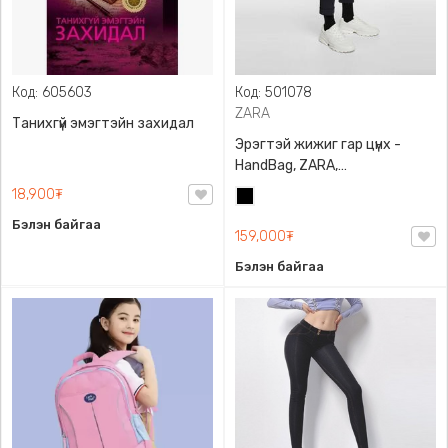
Код: 605603
Код: 501078
ZARA
Танихгүй эмэгтэйн захидал
Эрэгтэй жижиг гар цүнх -
HandBag, ZARA,
3720/005/040, PU арьс
18,900₮
Хар
Бэлэн байгаа
159,000₮
Бэлэн байгаа