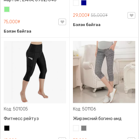
Цагаан
Хөх
Цайвар
29,000₮
55,000₮
ногоон
75,000₮
Бэлэн байгаа
Бэлэн байгаа
Код: 501005
Код: 501106
Фитнесс рейтуз
Жирэмсний богино өмд
Хар
Цагаан
Саарал