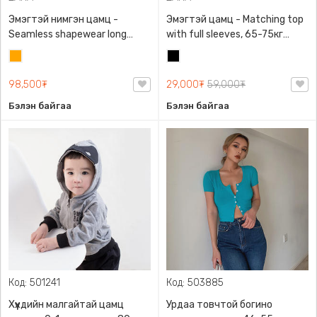
Эмэгтэй нимгэн цамц -
Эмэгтэй цамц - Matching top
Seamless shapewear long
with full sleeves, 65-75кг
sleeve t-shirt, 40-60кг жинд
жинд таарна, ZARA,
Улбар
Хар
таарна, ZARA, 8779/458/615,
0962/642/800, Задгай
шар
Урт ханцуйтай
энгэртэй, Урт ханцуйтай,
98,500₮
29,000₮
59,000₮
Богино
Бэлэн байгаа
Бэлэн байгаа
Код: 501241
Код: 503885
Хүүхдийн малгайтай цамц
Урдаа товчтой богино