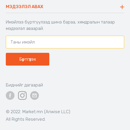
Буцаалтын журам
МЭДЭЭЛЭЛ АВАХ
Аяны түшлэгтэй сандал
Захиалга шалгах
Хамтран ажиллах
Имэйлээ бүртгүүлээд шинэ бараа, хямдралын талаар
Холбоо барих
мэдээлэл аваарай.
Бүртгүүлэх
Биднийг дагаарай
© 2022. Market.mn (Ariwise LLC)
All Rights Reserved.