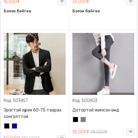
15,000₮
35,000₮
Бэлэн байгаа
Бэлэн байгаа
Код: 503457
Код: 500403
Эрэгтэй хүрэм 60-75 таарах
Дотортой жинсэн өмд
сонголттой
Хар
Саарал
Хар
Хөх
35,000₮
48,000₮