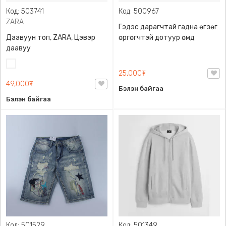
Код: 503741
Код: 500967
ZARA
Гэдэс дарагчтай гадна өгзөг
Даавуун топ, ZARA, Цэвэр
өргөгчтэй дотуур өмд
даавуу
Цагаан
25,000₮
49,000₮
Бэлэн байгаа
Бэлэн байгаа
Код: 501529
Код: 501349