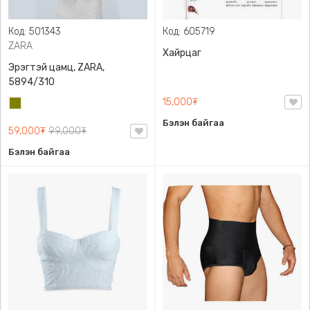
Код: 501343
Код: 605719
ZARA
Хайрцаг
Эрэгтэй цамц, ZARA,
5894/310
15,000₮
Олив
ногоон
Бэлэн байгаа
59,000₮
99,000₮
Бэлэн байгаа