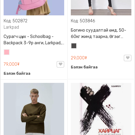
Код: 502872
Код: 503846
Larkpad
Богино суудалтай өмд, 50-
Сурагч цүнх - Schoolbag -
60кг жинд таарна, Өгзөг
Backpack 3-9р анги, Larkpad,
өргөгчтэй
Хар
9009-10128, Цацруулагчтай,
Цайвар
саарал
Олон тасалгаатай
29,000₮
ягаан
79,000₮
Бэлэн байгаа
Бэлэн байгаа