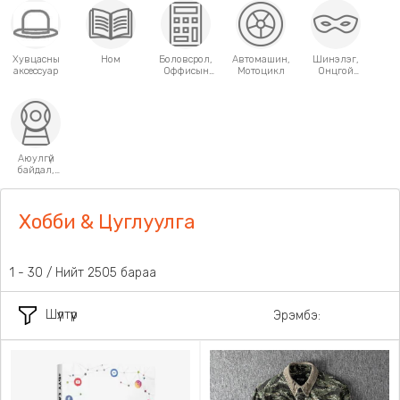
Хувцасны
Ном
Боловсрол,
Автомашин,
Шинэлэг,
аксессуар
Оффисын
Мотоцикл
Онцгой
хэрэгсэл
хэрэглээний
зүйлс
Аюулгүй
байдал,
Хамгаалалт
Хобби & Цуглуулга
1 - 30 / Нийт 2505 бараа
Шүүлтүүр
Эрэмбэ: