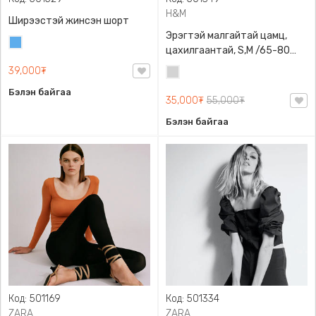
H&M
Ширээстэй жинсэн шорт
Эрэгтэй малгайтай цамц,
Жинсэн
цахилгаантай, S,M /65-80
цэнхэр
кг/, H&M, 0852614006,
39,000₮
Цайвар
Даавуу
саарал
Бэлэн байгаа
35,000₮
55,000₮
Бэлэн байгаа
Код: 501169
Код: 501334
ZARA
ZARA