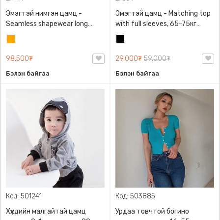
Эмэгтэй нимгэн цамц -
Эмэгтэй цамц - Matching top
Seamless shapewear long
with full sleeves, 65-75кг
sleeve t-shirt, 40-60кг жинд
жинд таарна, ZARA,
Улбар
Хар
таарна, ZARA, 8779/458/615,
0962/642/800, Задгай
шар
Урт ханцуйтай
энгэртэй, Урт ханцуйтай,
98,500₮
29,000₮
59,000₮
Богино
Бэлэн байгаа
Бэлэн байгаа
Код: 501241
Код: 503885
Хүүхдийн малгайтай цамц
Урдаа товчтой богино