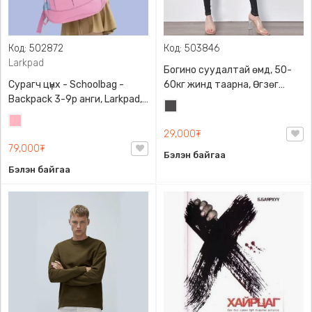
Код: 502872
Код: 503846
Larkpad
Богино суудалтай өмд, 50-
Сурагч цүнх - Schoolbag -
60кг жинд таарна, Өгзөг
Backpack 3-9р анги, Larkpad,
өргөгчтэй
Хар
9009-10128, Цацруулагчтай,
Цайвар
саарал
Олон тасалгаатай
29,000₮
ягаан
79,000₮
Бэлэн байгаа
Бэлэн байгаа