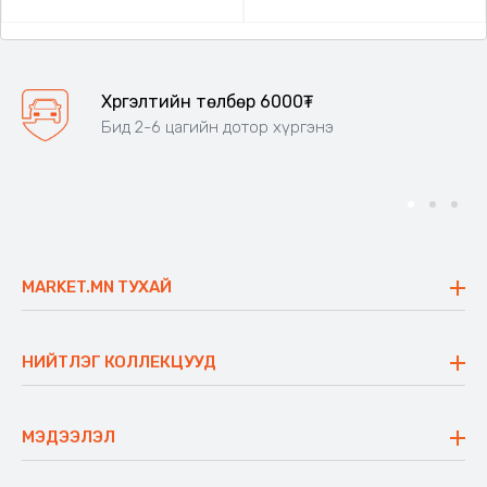
Хүргэлтийн төлбөр 6000₮
Бид 2-6 цагийн дотор хүргэнэ
MARKET.MN ТУХАЙ
Бидний тухай
Үнэт зүйлс
НИЙТЛЭГ КОЛЛЕКЦУУД
Ажлын байр
Майхан
Ажиллах арга барил
Сүүдрэвч
МЭДЭЭЛЭЛ
Блог
Аяны ширээ
Түгээмэл асуулт
Хийлдэг гудас