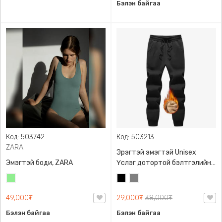
Бэлэн байгаа
Код: 503742
Код: 503213
ZARA
Эрэгтэй эмэгтэй Unisex
Эмэгтэй боди, ZARA
Үслэг дотортой бэлтгэлийн
өмд,
Цайвар
Хар
Саарал
ногоон
49,000₮
29,000₮
38,000₮
Бэлэн байгаа
Бэлэн байгаа