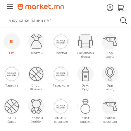
Бүгд
Эмэгтэй
Эрэгтэй
Цахилгаан
Гэр
бараа
ахуй
Тавилга
Спорт,
Технологи
Ээж,
Эрүүл
Фитнесс
Хүүхэд
мэнд,
Гоо
сайхан
Аяны
Тоглоом
Амьтны
Үнэт
Багаж
бараа
Хобби
хэрэгсэл
эдлэл,
хэрэгсэл
аксессуар