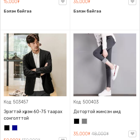
15,000₮
35,000₮
Бэлэн байгаа
Бэлэн байгаа
Код: 503457
Код: 500403
Эрэгтэй хүрэм 60-75 таарах
Дотортой жинсэн өмд
сонголттой
Хар
Саарал
Хар
Хөх
35,000₮
48,000₮