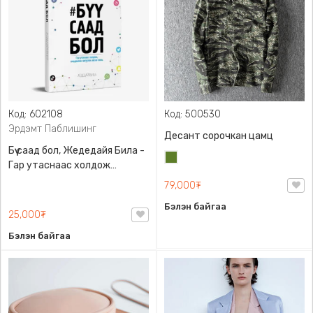
Код: 602108
Код: 500530
Эрдэмт Паблишинг
Десант сорочкан цамц
Бүү саад бол, Жедедайя Била -
Цэргийн
Гар утаснаас холдож
ногоон
амьдралаа эргүүлэн авсан
79,000₮
минь, Эрдэмт Паблишинг,
Бэлэн байгаа
9789919235192
25,000₮
Бэлэн байгаа