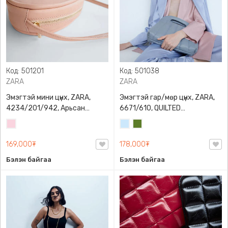
Код: 501201
Код: 501038
ZARA
ZARA
Эмэгтэй мини цүнх, ZARA,
Эмэгтэй гар/мөр цүнх, ZARA,
4234/201/942, Арьсан
6671/610, QUILTED
материалтай, LIMITED EDITION
CROSSBODY BAG WITH HANDLE
Усан
Усан
Цэргийн
OVAL LEATHER HANDBAG TRF
ягаан
цэнхэр
ногоон
169,000₮
178,000₮
Бэлэн байгаа
Бэлэн байгаа