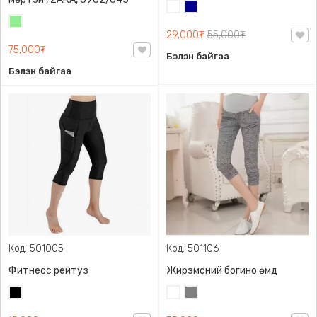
Цагаан
Хөх
Цайвар
29,000₮
55,000₮
ногоон
75,000₮
Бэлэн байгаа
Бэлэн байгаа
Код: 501005
Код: 501106
Фитнесс рейтуз
Жирэмсний богино өмд
Хар
Цагаан
Саарал