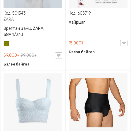
Код: 501343
Код: 605719
ZARA
Хайрцаг
Эрэгтэй цамц, ZARA,
5894/310
15,000₮
Олив
ногоон
Бэлэн байгаа
59,000₮
99,000₮
Бэлэн байгаа