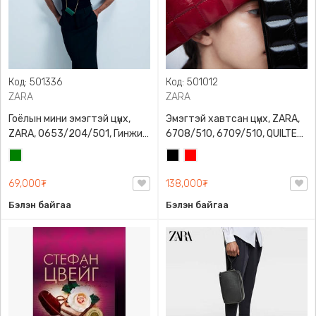
Код: 501336
Код: 501012
ZARA
ZARA
Гоёлын мини эмэгтэй цүнх,
Эмэгтэй хавтсан цүнх, ZARA,
ZARA, 0653/204/501, Гинжин
6708/510, 6709/510, QUILTED
оосортой, Дотроо тольтой
CLUTCH BAGDETAILS, Лакан,
Ногоон
Хар
Улаан
Гинжин оосортой
69,000₮
138,000₮
Бэлэн байгаа
Бэлэн байгаа