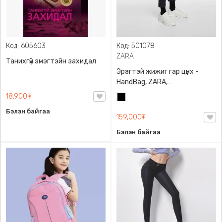
Код: 605603
Код: 501078
ZARA
Танихгүй эмэгтэйн захидал
Эрэгтэй жижиг гар цүнх -
HandBag, ZARA,
3720/005/040, PU арьс
18,900₮
Хар
Бэлэн байгаа
159,000₮
Бэлэн байгаа