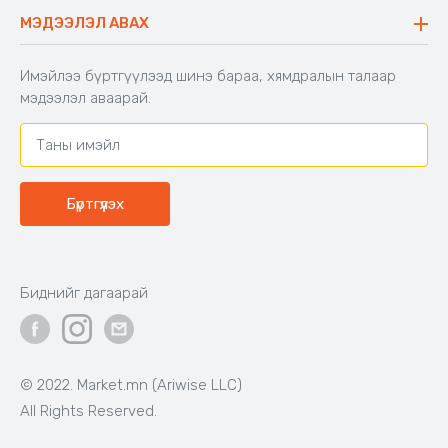
Буцаалтын журам
МЭДЭЭЛЭЛ АВАХ
Аяны түшлэгтэй сандал
Захиалга шалгах
Хамтран ажиллах
Имэйлээ бүртгүүлээд шинэ бараа, хямдралын талаар
Холбоо барих
мэдээлэл аваарай.
Бүртгүүлэх
Биднийг дагаарай
© 2022. Market.mn (Ariwise LLC)
All Rights Reserved.