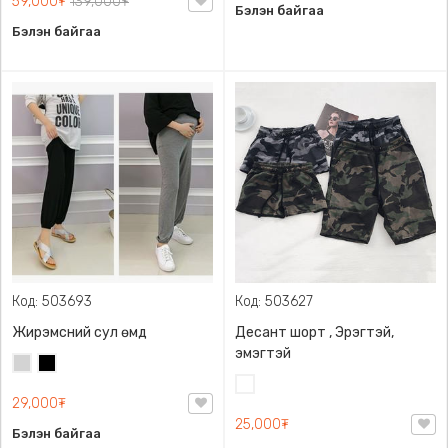
59,000₮
139,000₮
Бэлэн байгаа
Бэлэн байгаа
Код: 503693
Код: 503627
Жирэмсний сул өмд
Десант шорт , Эрэгтэй,
эмэгтэй
Цайвар
Хар
саарал
Цайвар
29,000₮
десант
25,000₮
Бэлэн байгаа