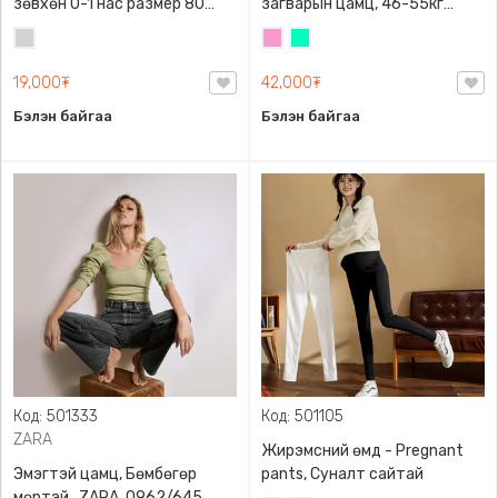
зөвхөн 0-1 нас размер 80
загварын цамц, 46-55кг
сонголттой
жинд таарна
Цайвар
Бүдэг
Номин
саарал
ягаан
ногоон
19,000₮
42,000₮
Бэлэн байгаа
Бэлэн байгаа
Код: 501333
Код: 501105
ZARA
Жирэмсний өмд - Pregnant
Эмэгтэй цамц, Бөмбөгөр
pants, Суналт сайтай
мөртэй , ZARA, 0962/645