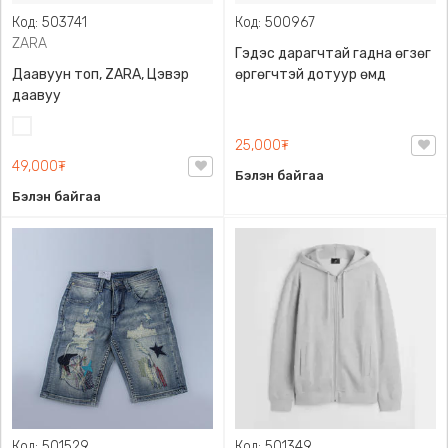
Код: 503741
Код: 500967
ZARA
Гэдэс дарагчтай гадна өгзөг
Даавуун топ, ZARA, Цэвэр
өргөгчтэй дотуур өмд
даавуу
Цагаан
25,000₮
49,000₮
Бэлэн байгаа
Бэлэн байгаа
Код: 501529
Код: 501349