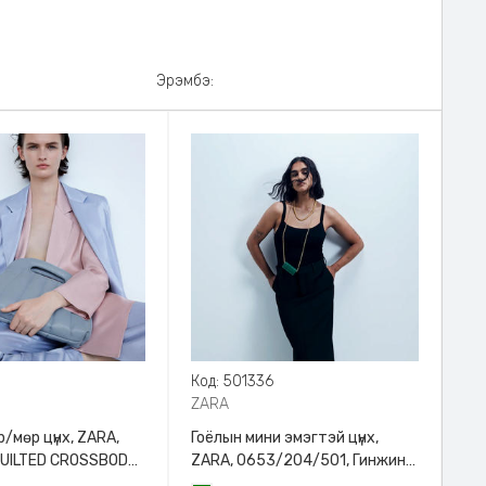
Эрэмбэ:
8
Код: 501336
ZARA
/мөр цүнх, ZARA,
Гоёлын мини эмэгтэй цүнх,
QUILTED CROSSBODY
ZARA, 0653/204/501, Гинжин
HANDLE
оосортой, Дотроо тольтой