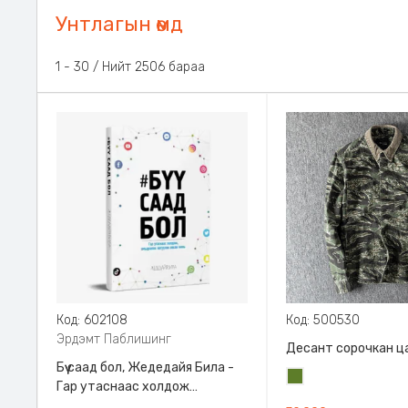
Унтлагын өмд
1 - 30 / Нийт 2506 бараа
Код: 602108
Код: 500530
Эрдэмт Паблишинг
Десант сорочкан ц
Бүү саад бол, Жедедайя Била -
Цэргийн
Гар утаснаас холдож
ногоон
амьдралаа эргүүлэн авсан минь,