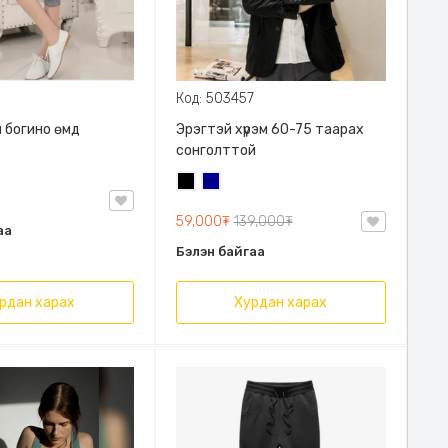
Код: 503457
 богино өмд
Эрэгтэй хүрэм 60-75 таарах
сонголттой
Хар
Хөх
59,000₮
139,000₮
аа
Бэлэн байгаа
рдан харах
Хурдан харах