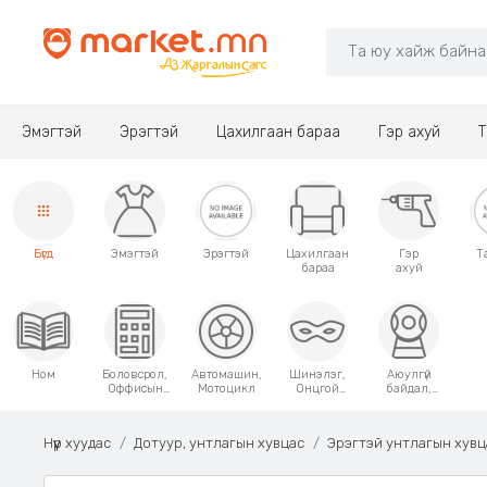
Эмэгтэй
Эрэгтэй
Цахилгаан бараа
Гэр ахуй
Т
Бүгд
Эмэгтэй
Эрэгтэй
Цахилгаан
Гэр
Т
бараа
ахуй
Ном
Боловсрол,
Автомашин,
Шинэлэг,
Аюулгүй
Оффисын
Мотоцикл
Онцгой
байдал,
хэрэгсэл
хэрэглээний
Хамгаалалт
зүйлс
Нүүр хуудас
Дотуур, унтлагын хувцас
Эрэгтэй унтлагын хувц