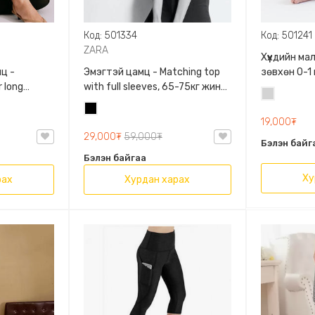
Код: 501334
Код: 501241
ZARA
Хүүхдийн м
ц -
Эмэгтэй цамц - Matching top
зөвхөн 0-1
 long
with full sleeves, 65-75кг жинд
сонголтто
Цайвар
60кг жинд
таарна, ZARA, 0962/642/800,
Хар
саарал
/458/615,
Задгай энгэртэй, Урт
19,000₮
ханцуйтай, Богино
29,000₮
59,000₮
Бэлэн байг
Бэлэн байгаа
Ху
рах
Хурдан харах