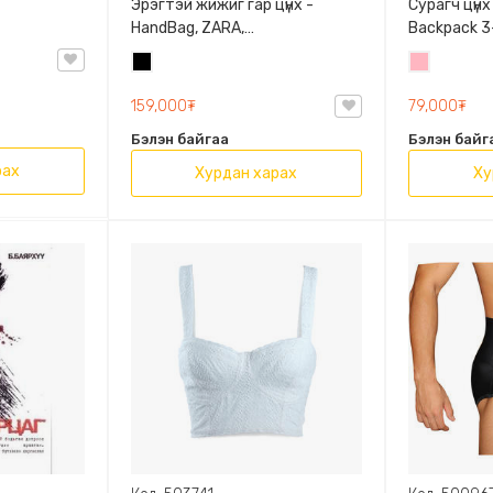
Эрэгтэй жижиг гар цүнх -
Сурагч цүнх
HandBag, ZARA,
Backpack 3-
3720/005/040, PU арьс
9009-10128
Хар
Цайвар
Олон таса
ягаан
159,000₮
79,000₮
Бэлэн байгаа
Бэлэн байг
рах
Хурдан харах
Ху