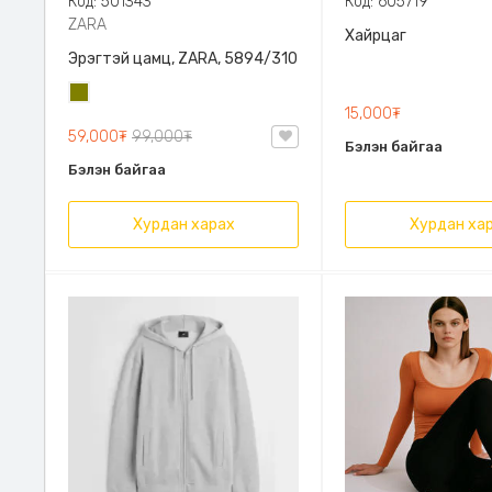
Код: 501343
Код: 605719
ZARA
Хайрцаг
Эрэгтэй цамц, ZARA, 5894/310
Олив
15,000₮
ногоон
59,000₮
99,000₮
Бэлэн байгаа
Бэлэн байгаа
Хурдан харах
Хурдан ха