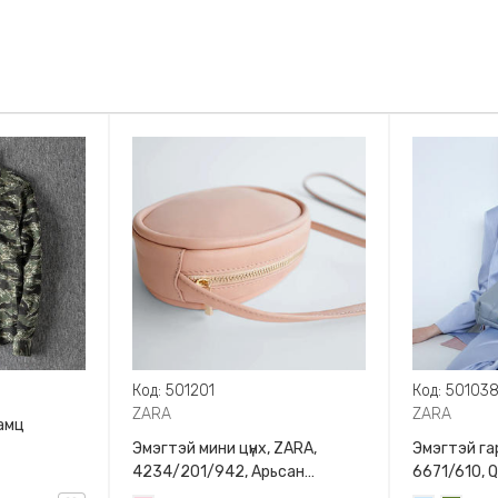
Код: 501201
Код: 50103
ZARA
ZARA
амц
Эмэгтэй мини цүнх, ZARA,
Эмэгтэй гар
4234/201/942, Арьсан
6671/610, 
материалтай, LIMITED EDITION
BAG WITH 