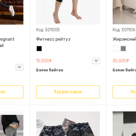
Код: 501005
Код: 501106
regnant
Фитнесс рейтуз
Жирэмсний
ай
Хар
Цагаан
Саарал
15,000₮
35,000₮
Бэлэн байгаа
Бэлэн байг
рах
Хурдан харах
Ху