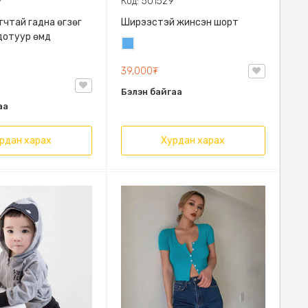
7
Код: 501529
гчтай гадна өгзөг
Ширээстэй жинсэн шорт
дотуур өмд
Жинсэн
цэнхэр
39,000₮
Бэлэн байгаа
аа
рдан харах
Хурдан харах