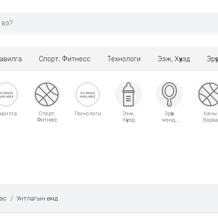
авилга
Спорт, Фитнесс
Технологи
Ээж, Хүүхэд
Эрү
авилга
Спорт,
Технологи
Ээж,
Эрүүл
Аяны
Фитнесс
Хүүхэд
мэнд,
бараа
Гоо
сайхан
ас
Унтлагын өмд