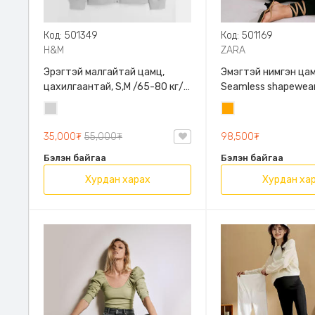
Код: 501349
Код: 501169
H&M
ZARA
Эрэгтэй малгайтай цамц,
Эмэгтэй нимгэн цам
цахилгаантай, S,M /65-80 кг/,
Seamless shapewear
H&M, 0852614006, Даавуу
sleeve t-shirt, 40-
Цайвар
Улбар
таарна, ZARA, 8779
саарал
шар
Урт ханцуйтай
35,000₮
55,000₮
98,500₮
Бэлэн байгаа
Бэлэн байгаа
Хурдан харах
Хурдан ха