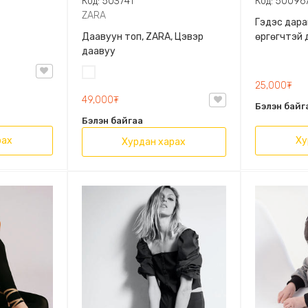
Код: 503741
Код: 50096
ZARA
Гэдэс дара
Даавуун топ, ZARA, Цэвэр
өргөгчтэй 
даавуу
Цагаан
25,000₮
49,000₮
Бэлэн байг
Бэлэн байгаа
рах
Ху
Хурдан харах