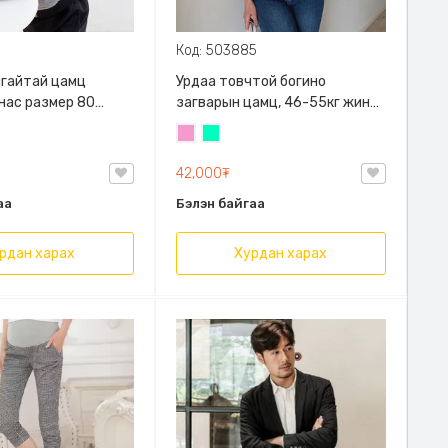
Код: 503885
алгайтай цамц
Урдаа товчтой богино
 нас размер 80
загварын цамц, 46-55кг жинд
й
таарна
Бүдэг
Номин
ягаан
ногоон
42,000₮
аа
Бэлэн байгаа
рдан харах
Хурдан харах