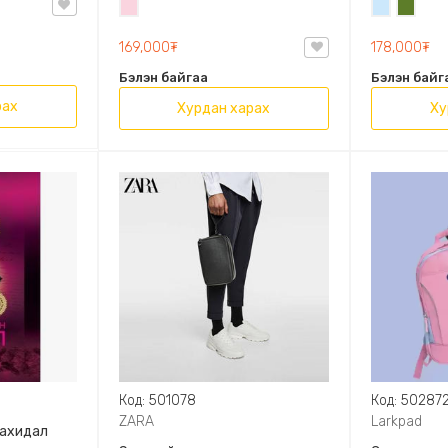
Усан
Усан
Цэргий
OVAL LEATHER HANDBAG TRF
ягаан
цэнхэр
ногоон
169,000₮
178,000₮
Бэлэн байгаа
Бэлэн байг
рах
Хурдан харах
Ху
Код: 501078
Код: 50287
ZARA
Larkpad
захидал