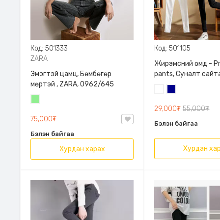
Код: 501333
Код: 501105
ZARA
Жирэмсний өмд - P
Эмэгтэй цамц, Бөмбөгөр
pants, Суналт сайт
мөртэй , ZARA, 0962/645
Цагаан
Хөх
Цайвар
29,000₮
55,000₮
ногоон
75,000₮
Бэлэн байгаа
Бэлэн байгаа
Хурдан ха
Хурдан харах