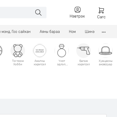
Нэвтрэх
Сагс
үл мэнд, Гоо сайхан
Аяны бараа
Ном
Шинэ
Тоглоом
Амьтны
Үнэт
Багаж
Хувцасны
Хобби
хэрэгсэл
эдлэл,
хэрэгсэл
аксессуар
аксессуар