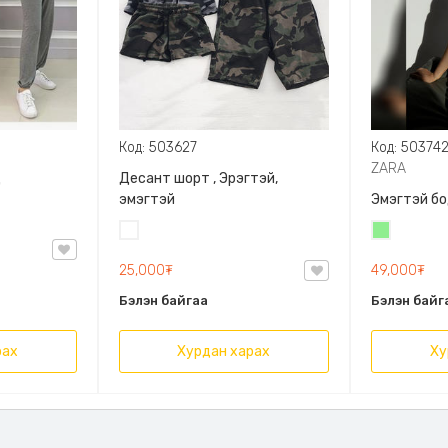
Код: 503627
Код: 50374
ZARA
д
Десант шорт , Эрэгтэй,
эмэгтэй
Эмэгтэй бо
Цайвар
Цайвар
десант
ногоон
25,000₮
49,000₮
Бэлэн байгаа
Бэлэн байг
рах
Хурдан харах
Ху