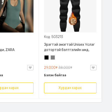
2
Код: 503213
Эрэгтэй эмэгтэй Unisex Үслэг
ди, ZARA
дотортой бэлтгэлийн өмд,
Хар
Саарал
29,000₮
38,000₮
аа
Бэлэн байгаа
рдан харах
Хурдан харах