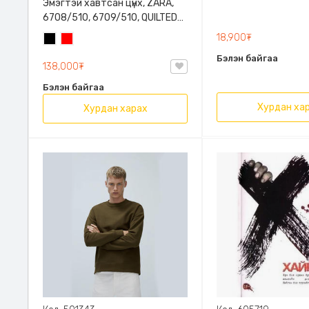
Эмэгтэй хавтсан цүнх, ZARA,
6708/510, 6709/510, QUILTED
CLUTCH BAGDETAILS, Лакан,
18,900₮
Хар
Улаан
Гинжин оосортой
Бэлэн байгаа
138,000₮
Бэлэн байгаа
Хурдан ха
Хурдан харах