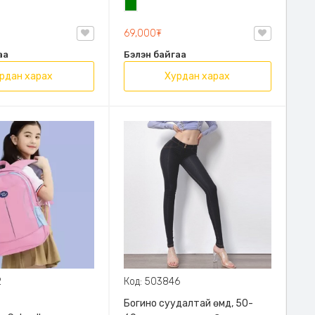
н
Ногоон
69,000₮
аа
Бэлэн байгаа
рдан харах
Хурдан харах
2
Код: 503846
Богино суудалтай өмд, 50-