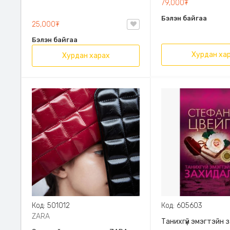
79,000₮
Эрдэмт Паблишинг,
Бэлэн байгаа
9789919235192
25,000₮
Бэлэн байгаа
Хурдан ха
Хурдан харах
Код: 501012
Код: 605603
ZARA
Танихгүй эмэгтэйн 