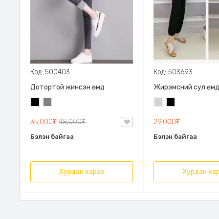
Код: 500403
Код: 503693
Дотортой жинсэн өмд
Жирэмсний сул өм
Хар
Саарал
Цайвар
Хар
саарал
35,000₮
48,000₮
29,000₮
Бэлэн байгаа
Бэлэн байгаа
Хурдан харах
Хурдан ха