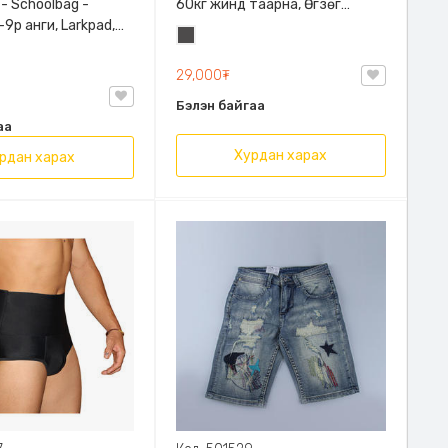
 - Schoolbag -
60кг жинд таарна, Өгзөг
9р анги, Larkpad,
өргөгчтэй
Хар
, Цацруулагчтай,
саарал
лгаатай
29,000₮
Бэлэн байгаа
аа
Хурдан харах
рдан харах