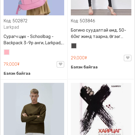
Код: 502872
Код: 503846
Larkpad
Богино суудалтай өмд, 50-
Сурагч цүнх - Schoolbag -
60кг жинд таарна, Өгзөг
Backpack 3-9р анги, Larkpad,
өргөгчтэй
Хар
9009-10128, Цацруулагчтай,
Цайвар
саарал
Олон тасалгаатай
29,000₮
ягаан
79,000₮
Бэлэн байгаа
Бэлэн байгаа