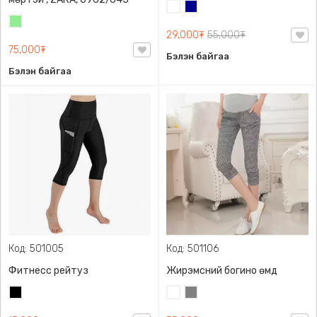
Цагаан
Хөх
Цайвар
29,000₮
55,000₮
ногоон
75,000₮
Бэлэн байгаа
Бэлэн байгаа
Код: 501005
Код: 501106
Фитнесс рейтуз
Жирэмсний богино өмд
Хар
Цагаан
Саарал