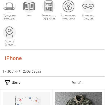
Хувцасны
Ном
Боловсрол,
Автомашин,
Шинэлэг,
аксессуар
Оффисын
Мотоцикл
Онцгой
хэрэгсэл
хэрэглээний
зүйлс
Аюулгүй
байдал,
Хамгаалалт
iPhone
1 - 30 / Нийт 2503 бараа
Шүүлтүүр
Эрэмбэ: