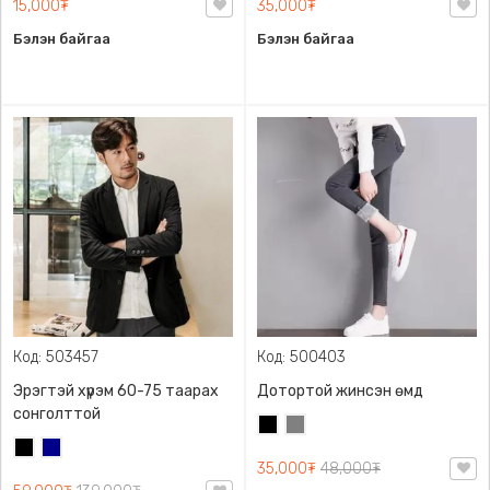
15,000₮
35,000₮
Бэлэн байгаа
Бэлэн байгаа
Код: 503457
Код: 500403
Эрэгтэй хүрэм 60-75 таарах
Дотортой жинсэн өмд
сонголттой
Хар
Саарал
Хар
Хөх
35,000₮
48,000₮