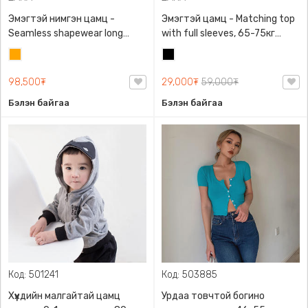
Эмэгтэй нимгэн цамц -
Эмэгтэй цамц - Matching top
Seamless shapewear long
with full sleeves, 65-75кг
sleeve t-shirt, 40-60кг жинд
жинд таарна, ZARA,
Улбар
Хар
таарна, ZARA, 8779/458/615,
0962/642/800, Задгай
шар
Урт ханцуйтай
энгэртэй, Урт ханцуйтай,
98,500₮
29,000₮
59,000₮
Богино
Бэлэн байгаа
Бэлэн байгаа
Код: 501241
Код: 503885
Хүүхдийн малгайтай цамц
Урдаа товчтой богино