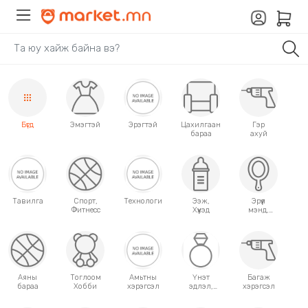
Бүгд
Эмэгтэй
Эрэгтэй
Цахилгаан
Гэр
бараа
ахуй
Тавилга
Спорт,
Технологи
Ээж,
Эрүүл
Фитнесс
Хүүхэд
мэнд,
Гоо
сайхан
Аяны
Тоглоом
Амьтны
Үнэт
Багаж
бараа
Хобби
хэрэгсэл
эдлэл,
хэрэгсэл
аксессуар