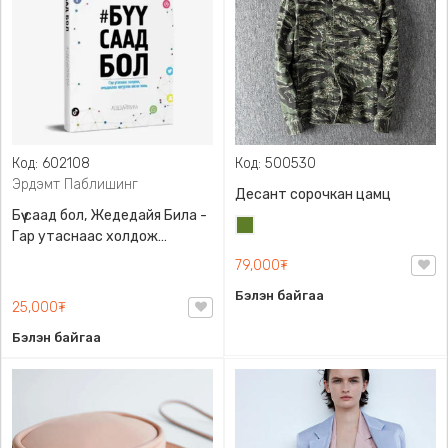
Код: 602108
Код: 500530
Эрдэмт Паблишинг
Десант сорочкан цамц
Бүү саад бол, Жедедайя Била -
Цэргийн
Гар утаснаас холдож
ногоон
амьдралаа эргүүлэн авсан
79,000₮
минь, Эрдэмт Паблишинг,
Бэлэн байгаа
9789919235192
25,000₮
Бэлэн байгаа