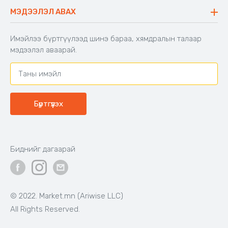
Буцаалтын журам
МЭДЭЭЛЭЛ АВАХ
Аяны түшлэгтэй сандал
Захиалга шалгах
Хамтран ажиллах
Имэйлээ бүртгүүлээд шинэ бараа, хямдралын талаар
Холбоо барих
мэдээлэл аваарай.
Бүртгүүлэх
Биднийг дагаарай
© 2022. Market.mn (Ariwise LLC)
All Rights Reserved.