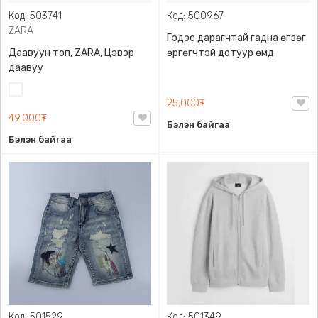
Код: 503741
Код: 500967
ZARA
Гэдэс дарагчтай гадна өгзөг
Даавуун топ, ZARA, Цэвэр
өргөгчтэй дотуур өмд
даавуу
Цагаан
25,000₮
49,000₮
Бэлэн байгаа
Бэлэн байгаа
Код: 501529
Код: 501349