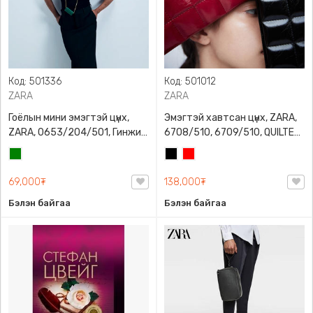
Код: 501336
Код: 501012
ZARA
ZARA
Гоёлын мини эмэгтэй цүнх,
Эмэгтэй хавтсан цүнх, ZARA,
ZARA, 0653/204/501, Гинжин
6708/510, 6709/510, QUILTED
оосортой, Дотроо тольтой
CLUTCH BAGDETAILS, Лакан,
Ногоон
Хар
Улаан
Гинжин оосортой
69,000₮
138,000₮
Бэлэн байгаа
Бэлэн байгаа