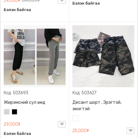
59,000₮
139,000₮
Бэлэн байгаа
Бэлэн байгаа
Код: 503693
Код: 503627
Жирэмсний сул өмд
Десант шорт , Эрэгтэй,
эмэгтэй
Цайвар
Хар
саарал
Цайвар
29,000₮
десант
25,000₮
Бэлэн байгаа