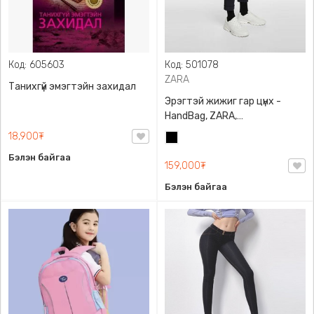
Код: 605603
Код: 501078
ZARA
Танихгүй эмэгтэйн захидал
Эрэгтэй жижиг гар цүнх -
HandBag, ZARA,
3720/005/040, PU арьс
18,900₮
Хар
Бэлэн байгаа
159,000₮
Бэлэн байгаа