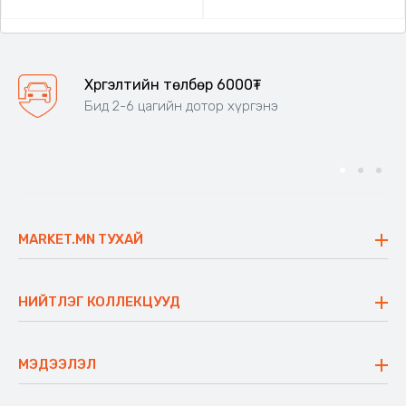
Хүргэлтийн төлбөр 6000₮
Бид 2-6 цагийн дотор хүргэнэ
MARKET.MN ТУХАЙ
Бидний тухай
Үнэт зүйлс
НИЙТЛЭГ КОЛЛЕКЦУУД
Ажлын байр
Майхан
Ажиллах арга барил
Сүүдрэвч
МЭДЭЭЛЭЛ
Блог
Аяны ширээ
Түгээмэл асуулт
Хийлдэг гудас