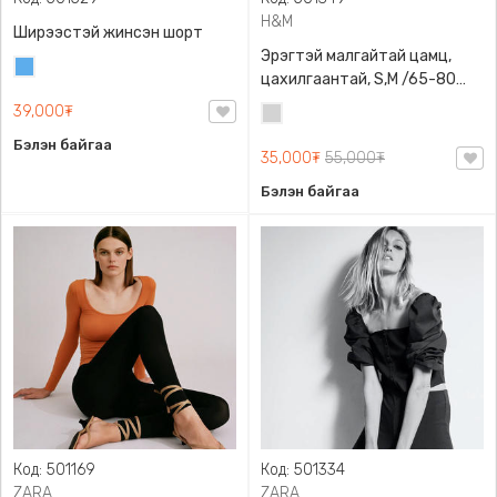
H&M
Ширээстэй жинсэн шорт
Эрэгтэй малгайтай цамц,
Жинсэн
цахилгаантай, S,M /65-80
цэнхэр
кг/, H&M, 0852614006,
39,000₮
Цайвар
Даавуу
саарал
Бэлэн байгаа
35,000₮
55,000₮
Бэлэн байгаа
Код: 501169
Код: 501334
ZARA
ZARA