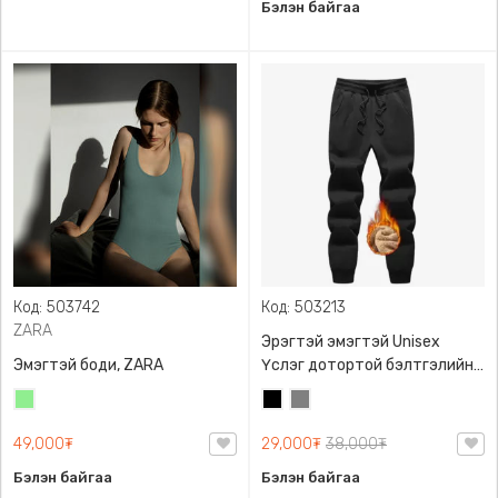
Бэлэн байгаа
Код: 503742
Код: 503213
ZARA
Эрэгтэй эмэгтэй Unisex
Эмэгтэй боди, ZARA
Үслэг дотортой бэлтгэлийн
өмд,
Цайвар
Хар
Саарал
ногоон
49,000₮
29,000₮
38,000₮
Бэлэн байгаа
Бэлэн байгаа