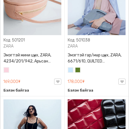
Код: 501201
Код: 501038
ZARA
ZARA
Эмэгтэй мини цүнх, ZARA,
Эмэгтэй гар/мөр цүнх, ZARA,
4234/201/942, Арьсан
6671/610, QUILTED
материалтай, LIMITED EDITION
CROSSBODY BAG WITH HANDLE
Усан
Усан
Цэргийн
OVAL LEATHER HANDBAG TRF
ягаан
цэнхэр
ногоон
169,000₮
178,000₮
Бэлэн байгаа
Бэлэн байгаа