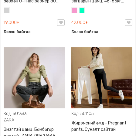
зөвхөн 0-1 нас размер 80
загварын цамц, 46-55кг
сонголттой
жинд таарна
Цайвар
Бүдэг
Номин
саарал
ягаан
ногоон
19,000₮
42,000₮
Бэлэн байгаа
Бэлэн байгаа
Код: 501333
Код: 501105
ZARA
Жирэмсний өмд - Pregnant
Эмэгтэй цамц, Бөмбөгөр
pants, Суналт сайтай
мөртэй , ZARA, 0962/645