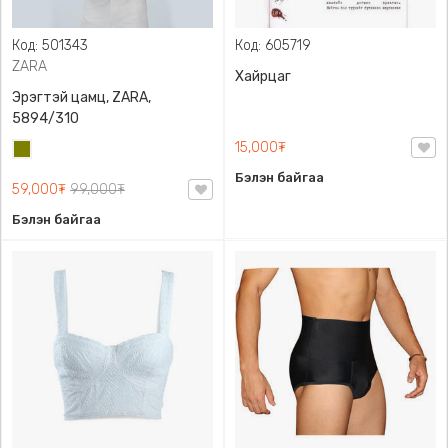
Код: 501343
Код: 605719
ZARA
Хайрцаг
Эрэгтэй цамц, ZARA,
5894/310
15,000₮
Олив
ногоон
Бэлэн байгаа
59,000₮
99,000₮
Бэлэн байгаа