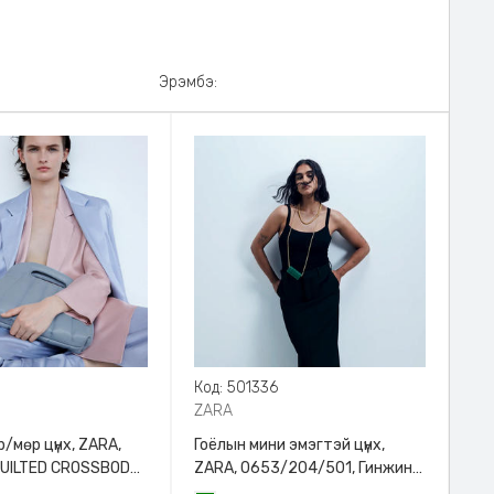
Эрэмбэ:
8
Код: 501336
ZARA
/мөр цүнх, ZARA,
Гоёлын мини эмэгтэй цүнх,
QUILTED CROSSBODY
ZARA, 0653/204/501, Гинжин
HANDLE
оосортой, Дотроо тольтой