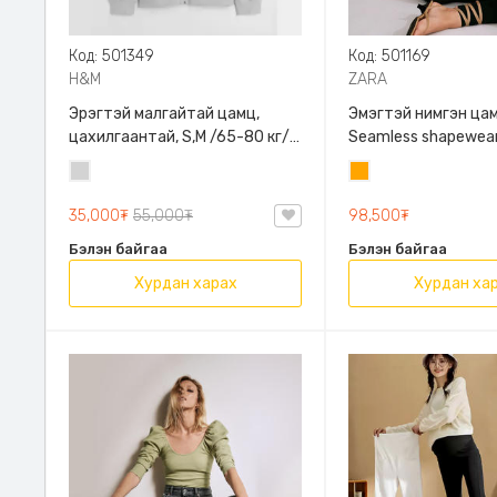
Код: 501349
Код: 501169
H&M
ZARA
Эрэгтэй малгайтай цамц,
Эмэгтэй нимгэн цам
цахилгаантай, S,M /65-80 кг/,
Seamless shapewear
H&M, 0852614006, Даавуу
sleeve t-shirt, 40-
Цайвар
Улбар
таарна, ZARA, 8779
саарал
шар
Урт ханцуйтай
35,000₮
55,000₮
98,500₮
Бэлэн байгаа
Бэлэн байгаа
Хурдан харах
Хурдан ха