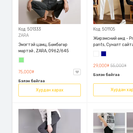
Код: 501333
Код: 501105
ZARA
Жирэмсний өмд - P
Эмэгтэй цамц, Бөмбөгөр
pants, Суналт сайт
мөртэй , ZARA, 0962/645
Цагаан
Хөх
Цайвар
29,000₮
55,000₮
ногоон
75,000₮
Бэлэн байгаа
Бэлэн байгаа
Хурдан ха
Хурдан харах