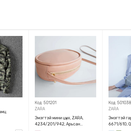
Код: 501201
Код: 50103
ZARA
ZARA
амц
Эмэгтэй мини цүнх, ZARA,
Эмэгтэй гар
4234/201/942, Арьсан
6671/610, 
материалтай, LIMITED EDITION
BAG WITH 