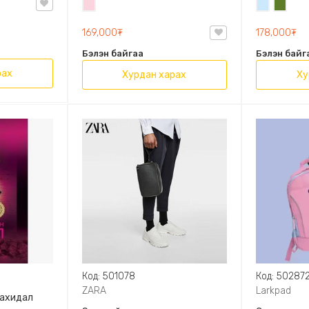
Усан
Усан
Цэргий
OVAL LEATHER HANDBAG TRF
ягаан
цэнхэр
ногоон
169,000₮
178,000₮
Бэлэн байгаа
Бэлэн байг
рах
Хурдан харах
Ху
Код: 501078
Код: 50287
ZARA
Larkpad
захидал