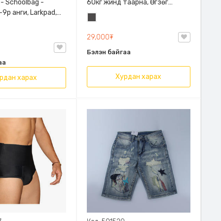
 - Schoolbag -
60кг жинд таарна, Өгзөг
9р анги, Larkpad,
өргөгчтэй
Хар
, Цацруулагчтай,
саарал
лгаатай
29,000₮
Бэлэн байгаа
аа
Хурдан харах
рдан харах