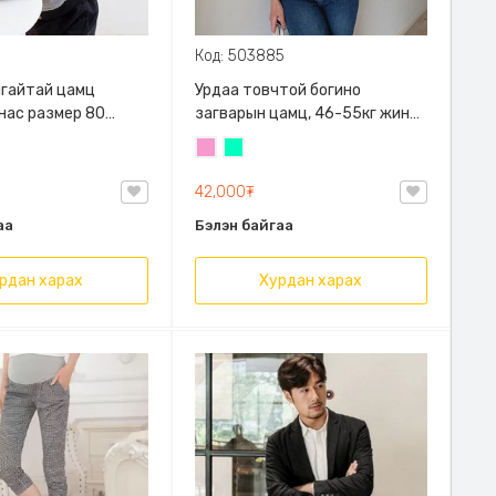
Код: 503885
алгайтай цамц
Урдаа товчтой богино
 нас размер 80
загварын цамц, 46-55кг жинд
й
таарна
Бүдэг
Номин
ягаан
ногоон
42,000₮
аа
Бэлэн байгаа
рдан харах
Хурдан харах