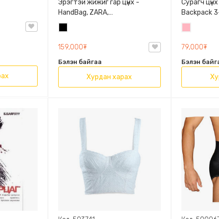
Эрэгтэй жижиг гар цүнх -
Сурагч цүнх
HandBag, ZARA,
Backpack 3-
3720/005/040, PU арьс
9009-10128
Хар
Цайвар
Олон таса
ягаан
159,000₮
79,000₮
Бэлэн байгаа
Бэлэн байг
рах
Хурдан харах
Ху