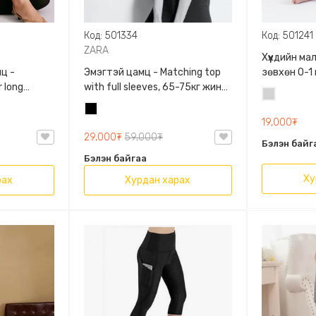
Код: 501334
Код: 501241
ZARA
Хүүхдийн м
ц -
Эмэгтэй цамц - Matching top
зөвхөн 0-1
 long
with full sleeves, 65-75кг жинд
сонголтто
Цайвар
60кг жинд
таарна, ZARA, 0962/642/800,
Хар
саарал
/458/615,
Задгай энгэртэй, Урт
19,000₮
ханцуйтай, Богино
29,000₮
59,000₮
Бэлэн байг
Бэлэн байгаа
Ху
рах
Хурдан харах