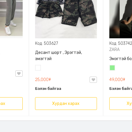
Код: 503627
Код: 50374
ZARA
д
Десант шорт , Эрэгтэй,
эмэгтэй
Эмэгтэй бо
Цайвар
Цайвар
десант
ногоон
25,000₮
49,000₮
Бэлэн байгаа
Бэлэн байг
рах
Хурдан харах
Ху