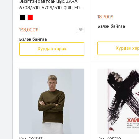
Эмэгтэй хавтсан цүнх, ZARA,
6708/510, 6709/510, QUILTED
CLUTCH BAGDETAILS, Лакан,
18,900₮
Хар
Улаан
Гинжин оосортой
Бэлэн байгаа
138,000₮
Бэлэн байгаа
Хурдан ха
Хурдан харах