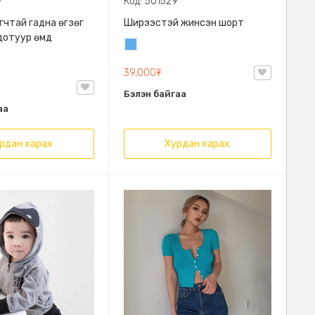
7
Код: 501529
гчтай гадна өгзөг
Ширээстэй жинсэн шорт
дотуур өмд
Жинсэн
цэнхэр
39,000₮
Бэлэн байгаа
аа
рдан харах
Хурдан харах