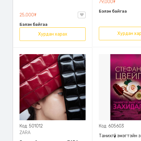
79,000₮
Эрдэмт Паблишинг,
Бэлэн байгаа
9789919235192
25,000₮
Бэлэн байгаа
Хурдан ха
Хурдан харах
Код: 501012
Код: 605603
ZARA
Танихгүй эмэгтэйн 