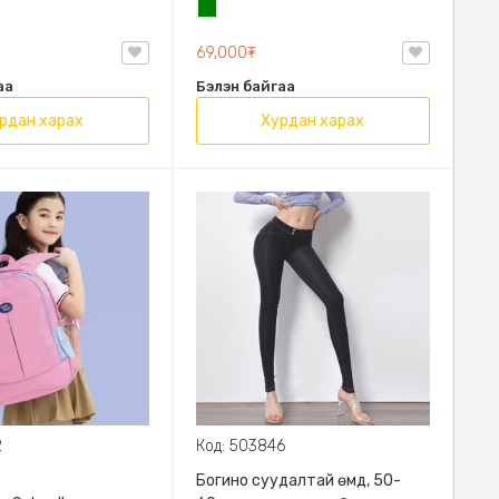
н
Ногоон
69,000₮
аа
Бэлэн байгаа
рдан харах
Хурдан харах
2
Код: 503846
Богино суудалтай өмд, 50-