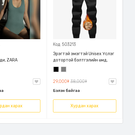
2
Код: 503213
Эрэгтэй эмэгтэй Unisex Үслэг
ди, ZARA
дотортой бэлтгэлийн өмд,
Хар
Саарал
29,000₮
38,000₮
аа
Бэлэн байгаа
рдан харах
Хурдан харах