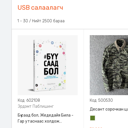
USB салаалагч
1 - 30 / Нийт 2500 бараа
Код: 602108
Код: 500530
Эрдэмт Паблишинг
Десант сорочкан ц
Бүү саад бол, Жедедайя Била -
Цэргийн
Гар утаснаас холдож
ногоон
амьдралаа эргүүлэн авсан минь,