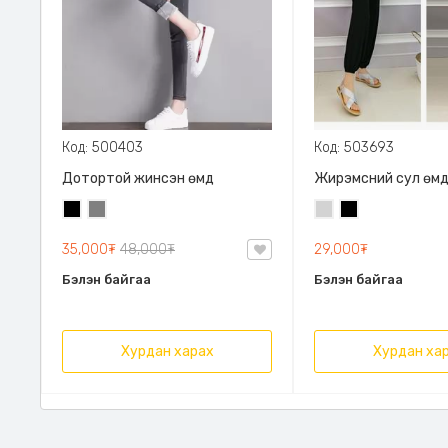
Код: 500403
Код: 503693
Дотортой жинсэн өмд
Жирэмсний сул өм
Хар
Саарал
Цайвар
Хар
саарал
35,000₮
48,000₮
29,000₮
Бэлэн байгаа
Бэлэн байгаа
Хурдан харах
Хурдан ха