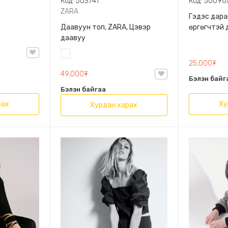
Код: 503741
Код: 50096
ZARA
Гэдэс дара
Даавуун топ, ZARA, Цэвэр
өргөгчтэй 
даавуу
Цагаан
25,000₮
49,000₮
Бэлэн байг
Бэлэн байгаа
рах
Ху
Хурдан харах