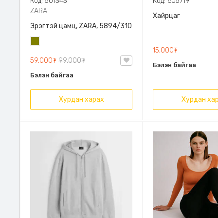
Код: 501343
Код: 605719
ZARA
Хайрцаг
Эрэгтэй цамц, ZARA, 5894/310
Олив
15,000₮
ногоон
59,000₮
99,000₮
Бэлэн байгаа
Бэлэн байгаа
Хурдан харах
Хурдан ха