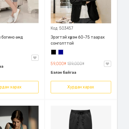
Код: 503457
 богино өмд
Эрэгтэй хүрэм 60-75 таарах
сонголттой
Хар
Хөх
59,000₮
139,000₮
аа
Бэлэн байгаа
рдан харах
Хурдан харах