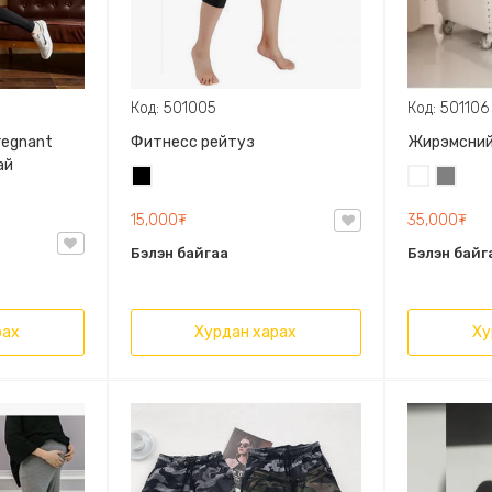
Код: 501005
Код: 501106
regnant
Фитнесс рейтуз
Жирэмсний
ай
Хар
Цагаан
Саарал
15,000₮
35,000₮
Бэлэн байгаа
Бэлэн байг
рах
Хурдан харах
Ху