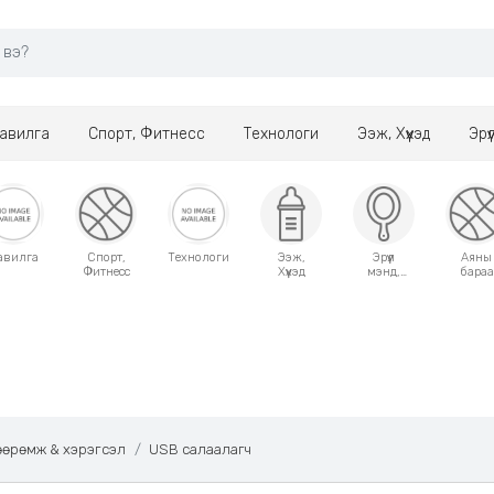
авилга
Спорт, Фитнесс
Технологи
Ээж, Хүүхэд
Эрү
авилга
Спорт,
Технологи
Ээж,
Эрүүл
Аяны
Фитнесс
Хүүхэд
мэнд,
бараа
Гоо
сайхан
өөрөмж & хэрэгсэл
USB салаалагч