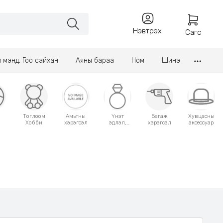
Нэвтрэх
Сагс
үл мэнд, Гоо сайхан
Аяны бараа
Ном
Шинэ
Тоглоом
Амьтны
Үнэт
Багаж
Хувцасны
Хобби
хэрэгсэл
эдлэл,
хэрэгсэл
аксессуар
аксессуар