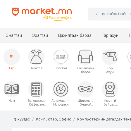
Эмэгтэй
Эрэгтэй
Цахилгаан бараа
Гэр ахуй
Т
Бүгд
Эмэгтэй
Эрэгтэй
Цахилгаан
Гэр
Т
бараа
ахуй
Ном
Боловсрол,
Автомашин,
Шинэлэг,
Аюулгүй
Оффисын
Мотоцикл
Онцгой
байдал,
хэрэгсэл
хэрэглээний
Хамгаалалт
зүйлс
Нүүр хуудас
Компьютер, Оффис
Компьютерийн дагалдах төх