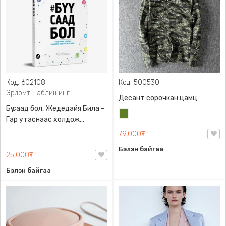
Код: 602108
Код: 500530
Эрдэмт Паблишинг
Десант сорочкан цамц
Бүү саад бол, Жедедайя Била -
Цэргийн
Гар утаснаас холдож
ногоон
амьдралаа эргүүлэн авсан
79,000₮
минь, Эрдэмт Паблишинг,
Бэлэн байгаа
9789919235192
25,000₮
Бэлэн байгаа