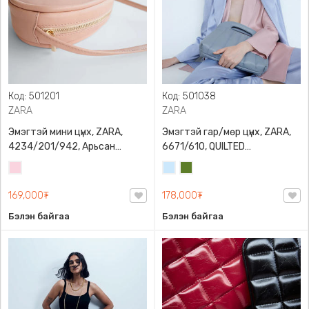
Код: 501201
Код: 501038
ZARA
ZARA
Эмэгтэй мини цүнх, ZARA,
Эмэгтэй гар/мөр цүнх, ZARA,
4234/201/942, Арьсан
6671/610, QUILTED
материалтай, LIMITED EDITION
CROSSBODY BAG WITH HANDLE
Усан
Усан
Цэргийн
OVAL LEATHER HANDBAG TRF
ягаан
цэнхэр
ногоон
169,000₮
178,000₮
Бэлэн байгаа
Бэлэн байгаа