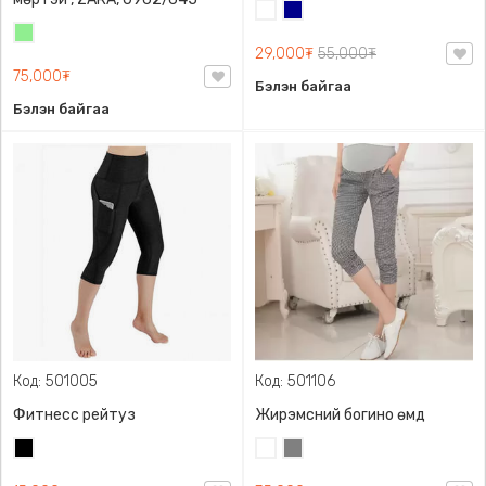
Цагаан
Хөх
Цайвар
29,000₮
55,000₮
ногоон
75,000₮
Бэлэн байгаа
Бэлэн байгаа
Код: 501005
Код: 501106
Фитнесс рейтуз
Жирэмсний богино өмд
Хар
Цагаан
Саарал