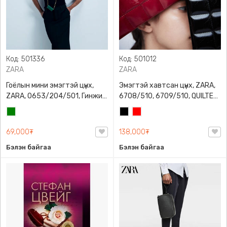
Код: 501336
Код: 501012
ZARA
ZARA
Гоёлын мини эмэгтэй цүнх,
Эмэгтэй хавтсан цүнх, ZARA,
ZARA, 0653/204/501, Гинжин
6708/510, 6709/510, QUILTED
оосортой, Дотроо тольтой
CLUTCH BAGDETAILS, Лакан,
Ногоон
Хар
Улаан
Гинжин оосортой
69,000₮
138,000₮
Бэлэн байгаа
Бэлэн байгаа