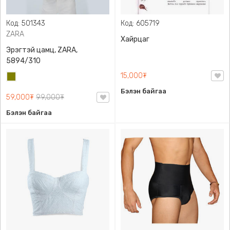
Код: 501343
Код: 605719
ZARA
Хайрцаг
Эрэгтэй цамц, ZARA,
5894/310
15,000₮
Олив
ногоон
Бэлэн байгаа
59,000₮
99,000₮
Бэлэн байгаа