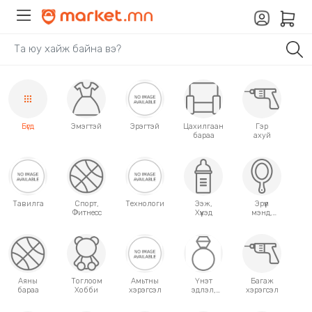
Бүгд
Эмэгтэй
Эрэгтэй
Цахилгаан
Гэр
бараа
ахуй
Тавилга
Спорт,
Технологи
Ээж,
Эрүүл
Фитнесс
Хүүхэд
мэнд,
Гоо
сайхан
Аяны
Тоглоом
Амьтны
Үнэт
Багаж
бараа
Хобби
хэрэгсэл
эдлэл,
хэрэгсэл
аксессуар