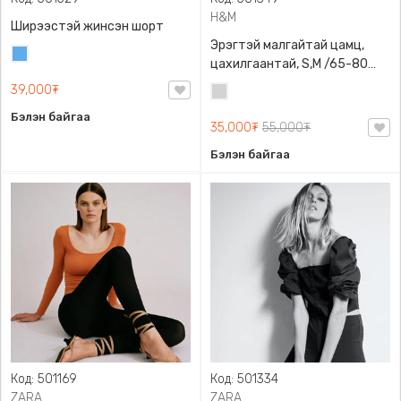
H&M
Ширээстэй жинсэн шорт
Эрэгтэй малгайтай цамц,
Жинсэн
цахилгаантай, S,M /65-80
цэнхэр
кг/, H&M, 0852614006,
39,000₮
Цайвар
Даавуу
саарал
Бэлэн байгаа
35,000₮
55,000₮
Бэлэн байгаа
Код: 501169
Код: 501334
ZARA
ZARA