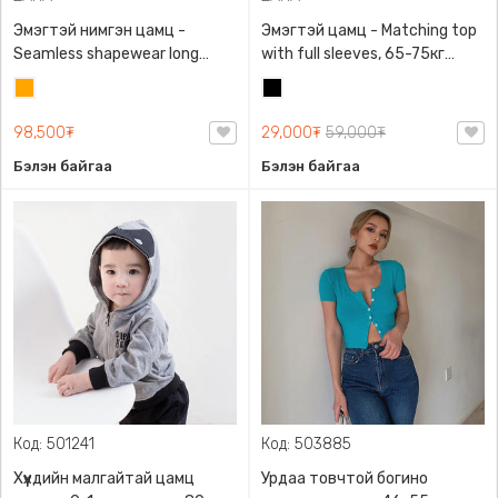
Эмэгтэй нимгэн цамц -
Эмэгтэй цамц - Matching top
Seamless shapewear long
with full sleeves, 65-75кг
sleeve t-shirt, 40-60кг жинд
жинд таарна, ZARA,
Улбар
Хар
таарна, ZARA, 8779/458/615,
0962/642/800, Задгай
шар
Урт ханцуйтай
энгэртэй, Урт ханцуйтай,
98,500₮
29,000₮
59,000₮
Богино
Бэлэн байгаа
Бэлэн байгаа
Код: 501241
Код: 503885
Хүүхдийн малгайтай цамц
Урдаа товчтой богино