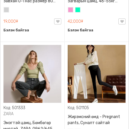
зөвхөн 0-1 нас размер 80
загварын цамц, 46-55кг
сонголттой
жинд таарна
Цайвар
Бүдэг
Номин
саарал
ягаан
ногоон
19,000₮
42,000₮
Бэлэн байгаа
Бэлэн байгаа
Код: 501333
Код: 501105
ZARA
Жирэмсний өмд - Pregnant
Эмэгтэй цамц, Бөмбөгөр
pants, Суналт сайтай
мөртэй , ZARA, 0962/645