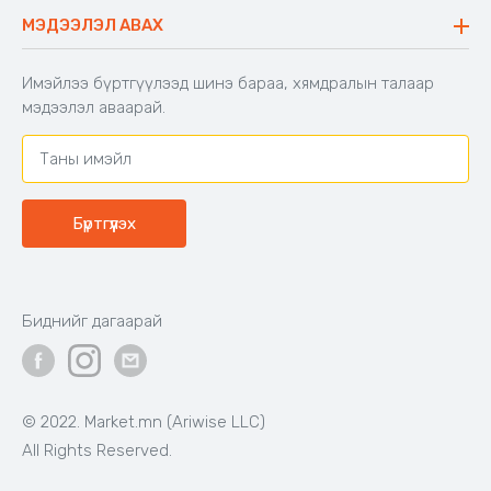
Буцаалтын журам
МЭДЭЭЛЭЛ АВАХ
Аяны түшлэгтэй сандал
Захиалга шалгах
Хамтран ажиллах
Имэйлээ бүртгүүлээд шинэ бараа, хямдралын талаар
Холбоо барих
мэдээлэл аваарай.
Бүртгүүлэх
Биднийг дагаарай
© 2022. Market.mn (Ariwise LLC)
All Rights Reserved.