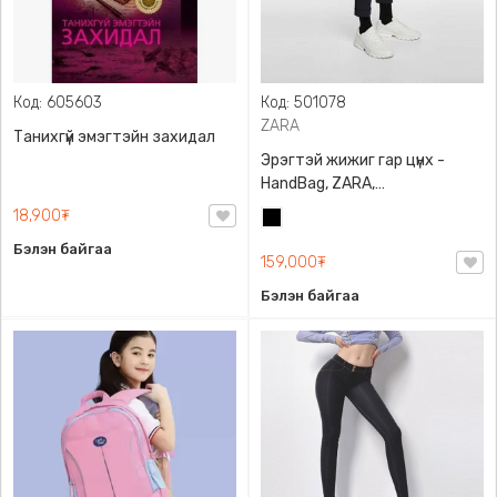
Код: 605603
Код: 501078
ZARA
Танихгүй эмэгтэйн захидал
Эрэгтэй жижиг гар цүнх -
HandBag, ZARA,
3720/005/040, PU арьс
18,900₮
Хар
Бэлэн байгаа
159,000₮
Бэлэн байгаа