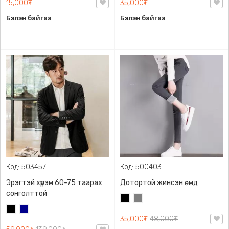
15,000₮
35,000₮
Бэлэн байгаа
Бэлэн байгаа
Код: 503457
Код: 500403
Эрэгтэй хүрэм 60-75 таарах
Дотортой жинсэн өмд
сонголттой
Хар
Саарал
Хар
Хөх
35,000₮
48,000₮