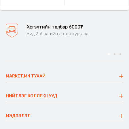
Хүргэлтийн төлбөр 6000₮
Бид 2-6 цагийн дотор хүргэнэ
MARKET.MN ТУХАЙ
Бидний тухай
Үнэт зүйлс
НИЙТЛЭГ КОЛЛЕКЦУУД
Ажлын байр
Майхан
Ажиллах арга барил
Сүүдрэвч
МЭДЭЭЛЭЛ
Блог
Аяны ширээ
Түгээмэл асуулт
Хийлдэг гудас