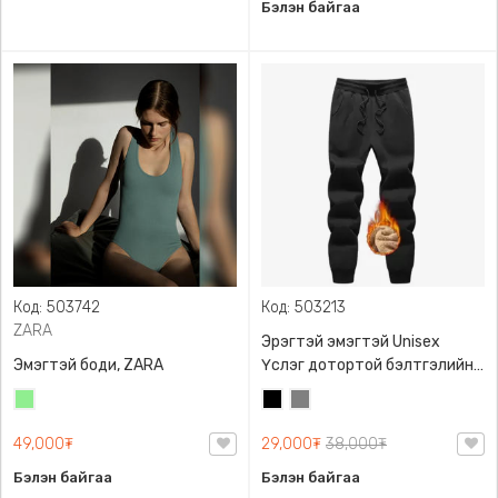
Бэлэн байгаа
Код: 503742
Код: 503213
ZARA
Эрэгтэй эмэгтэй Unisex
Эмэгтэй боди, ZARA
Үслэг дотортой бэлтгэлийн
өмд,
Цайвар
Хар
Саарал
ногоон
49,000₮
29,000₮
38,000₮
Бэлэн байгаа
Бэлэн байгаа