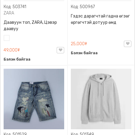
Код: 503741
Код: 500967
ZARA
Гэдэс дарагчтай гадна өгзөг
Даавуун топ, ZARA, Цэвэр
өргөгчтэй дотуур өмд
даавуу
Цагаан
25,000₮
49,000₮
Бэлэн байгаа
Бэлэн байгаа
Код: 501529
Код: 501349