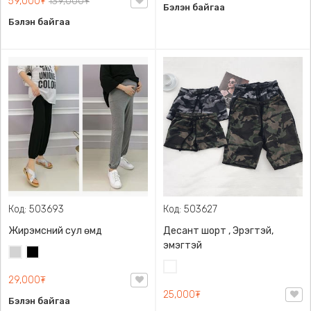
59,000₮
139,000₮
Бэлэн байгаа
Бэлэн байгаа
Код: 503693
Код: 503627
Жирэмсний сул өмд
Десант шорт , Эрэгтэй,
эмэгтэй
Цайвар
Хар
саарал
Цайвар
29,000₮
десант
25,000₮
Бэлэн байгаа