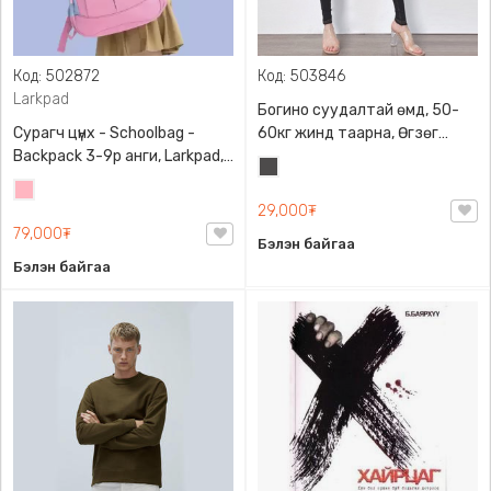
Код: 502872
Код: 503846
Larkpad
Богино суудалтай өмд, 50-
Сурагч цүнх - Schoolbag -
60кг жинд таарна, Өгзөг
Backpack 3-9р анги, Larkpad,
өргөгчтэй
Хар
9009-10128, Цацруулагчтай,
Цайвар
саарал
Олон тасалгаатай
29,000₮
ягаан
79,000₮
Бэлэн байгаа
Бэлэн байгаа