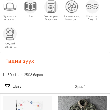
Хувцасны
Ном
Боловсрол,
Автомашин,
Шинэлэг,
аксессуар
Оффисын
Мотоцикл
Онцгой
хэрэгсэл
хэрэглээний
зүйлс
Аюулгүй
байдал,
Хамгаалалт
Гадна зуух
1 - 30 / Нийт 2506 бараа
Шүүлтүүр
Эрэмбэ: