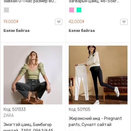
зөвхөн 0-1 нас размер 80
загварын цамц, 46-55кг
сонголттой
жинд таарна
Цайвар
Бүдэг
Номин
саарал
ягаан
ногоон
19,000₮
42,000₮
Бэлэн байгаа
Бэлэн байгаа
Код: 501333
Код: 501105
ZARA
Жирэмсний өмд - Pregnant
Эмэгтэй цамц, Бөмбөгөр
pants, Суналт сайтай
мөртэй , ZARA, 0962/645