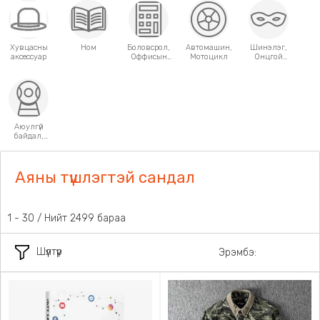
Хувцасны
Ном
Боловсрол,
Автомашин,
Шинэлэг,
аксессуар
Оффисын
Мотоцикл
Онцгой
хэрэгсэл
хэрэглээний
зүйлс
Аюулгүй
байдал,
Хамгаалалт
Аяны түшлэгтэй сандал
1 - 30 / Нийт 2499 бараа
Шүүлтүүр
Эрэмбэ: