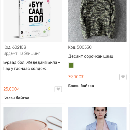
Код: 602108
Код: 500530
Эрдэмт Паблишинг
Десант сорочкан цамц
Бүү саад бол, Жедедайя Била -
Цэргийн
Гар утаснаас холдож
ногоон
амьдралаа эргүүлэн авсан
79,000₮
минь, Эрдэмт Паблишинг,
Бэлэн байгаа
9789919235192
25,000₮
Бэлэн байгаа