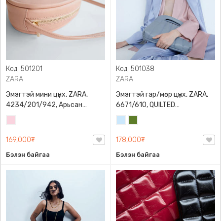
Код: 501201
Код: 501038
ZARA
ZARA
Эмэгтэй мини цүнх, ZARA,
Эмэгтэй гар/мөр цүнх, ZARA,
4234/201/942, Арьсан
6671/610, QUILTED
материалтай, LIMITED EDITION
CROSSBODY BAG WITH HANDLE
Усан
Усан
Цэргийн
OVAL LEATHER HANDBAG TRF
ягаан
цэнхэр
ногоон
169,000₮
178,000₮
Бэлэн байгаа
Бэлэн байгаа