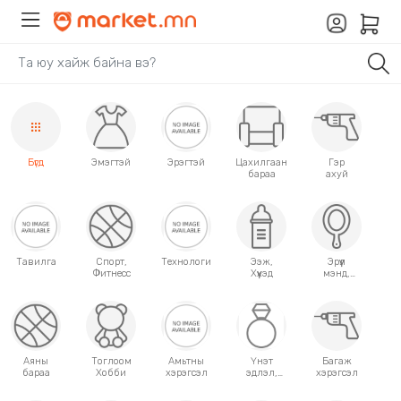
Бүгд
Эмэгтэй
Эрэгтэй
Цахилгаан
Гэр
бараа
ахуй
Тавилга
Спорт,
Технологи
Ээж,
Эрүүл
Фитнесс
Хүүхэд
мэнд,
Гоо
сайхан
Аяны
Тоглоом
Амьтны
Үнэт
Багаж
бараа
Хобби
хэрэгсэл
эдлэл,
хэрэгсэл
аксессуар