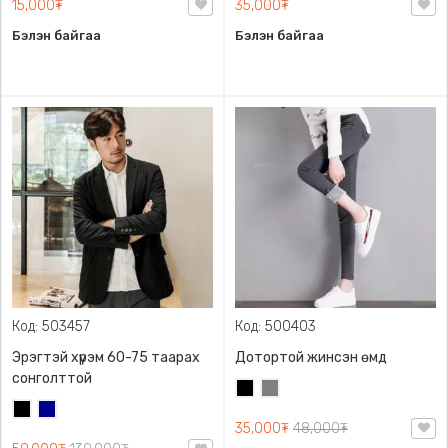
15,000₮
35,000₮
Бэлэн байгаа
Бэлэн байгаа
Код: 503457
Код: 500403
Эрэгтэй хүрэм 60-75 таарах
Дотортой жинсэн өмд
сонголттой
Хар
Саарал
Хар
Хөх
35,000₮
48,000₮