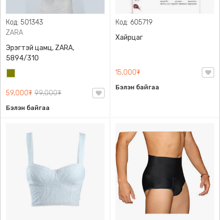
Код: 501343
Код: 605719
ZARA
Хайрцаг
Эрэгтэй цамц, ZARA,
5894/310
15,000₮
Олив
ногоон
Бэлэн байгаа
59,000₮
99,000₮
Бэлэн байгаа