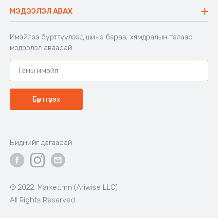
Буцаалтын журам
МЭДЭЭЛЭЛ АВАХ
Аяны түшлэгтэй сандал
Захиалга шалгах
Хамтран ажиллах
Имэйлээ бүртгүүлээд шинэ бараа, хямдралын талаар
Холбоо барих
мэдээлэл аваарай.
Бүртгүүлэх
Биднийг дагаарай
© 2022. Market.mn (Ariwise LLC)
All Rights Reserved.