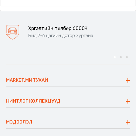
Хүргэлтийн төлбөр 6000₮
Бид 2-6 цагийн дотор хүргэнэ
MARKET.MN ТУХАЙ
Бидний тухай
Үнэт зүйлс
НИЙТЛЭГ КОЛЛЕКЦУУД
Ажлын байр
Майхан
Ажиллах арга барил
Сүүдрэвч
МЭДЭЭЛЭЛ
Блог
Аяны ширээ
Түгээмэл асуулт
Хийлдэг гудас