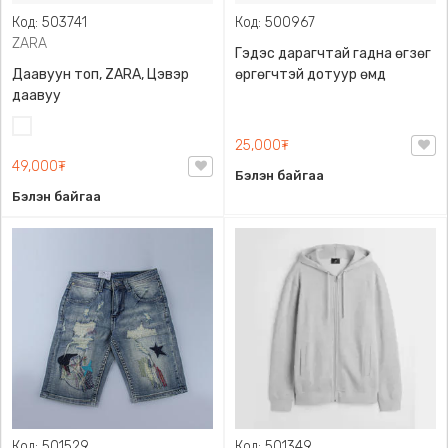
Код: 503741
Код: 500967
ZARA
Гэдэс дарагчтай гадна өгзөг
Даавуун топ, ZARA, Цэвэр
өргөгчтэй дотуур өмд
даавуу
Цагаан
25,000₮
49,000₮
Бэлэн байгаа
Бэлэн байгаа
Код: 501529
Код: 501349