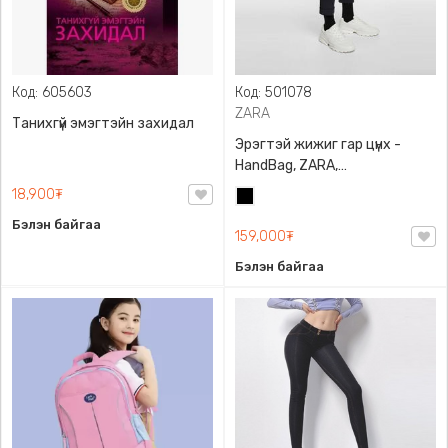
Код: 605603
Код: 501078
ZARA
Танихгүй эмэгтэйн захидал
Эрэгтэй жижиг гар цүнх -
HandBag, ZARA,
3720/005/040, PU арьс
18,900₮
Хар
Бэлэн байгаа
159,000₮
Бэлэн байгаа