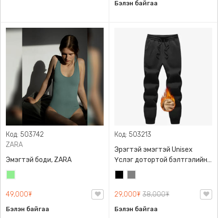
Бэлэн байгаа
Код: 503742
Код: 503213
ZARA
Эрэгтэй эмэгтэй Unisex
Эмэгтэй боди, ZARA
Үслэг дотортой бэлтгэлийн
өмд,
Цайвар
Хар
Саарал
ногоон
49,000₮
29,000₮
38,000₮
Бэлэн байгаа
Бэлэн байгаа