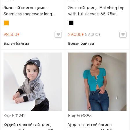
Эмэгтэй нимгэн цамц -
Эмэгтэй цамц - Matching top
Seamless shapewear long
with full sleeves, 65-75кг
sleeve t-shirt, 40-60кг жинд
жинд таарна, ZARA,
Улбар
Хар
таарна, ZARA, 8779/458/615,
0962/642/800, Задгай
шар
Урт ханцуйтай
энгэртэй, Урт ханцуйтай,
98,500₮
29,000₮
59,000₮
Богино
Бэлэн байгаа
Бэлэн байгаа
Код: 501241
Код: 503885
Хүүхдийн малгайтай цамц
Урдаа товчтой богино