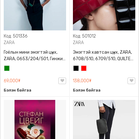
Код: 501336
Код: 501012
ZARA
ZARA
Гоёлын мини эмэгтэй цүнх,
Эмэгтэй хавтсан цүнх, ZARA,
ZARA, 0653/204/501, Гинжин
6708/510, 6709/510, QUILTED
оосортой, Дотроо тольтой
CLUTCH BAGDETAILS, Лакан,
Ногоон
Хар
Улаан
Гинжин оосортой
69,000₮
138,000₮
Бэлэн байгаа
Бэлэн байгаа