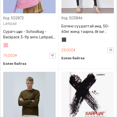
Код: 502872
Код: 503846
Larkpad
Богино суудалтай өмд, 50-
Сурагч цүнх - Schoolbag -
60кг жинд таарна, Өгзөг
Backpack 3-9р анги, Larkpad,
өргөгчтэй
Хар
9009-10128, Цацруулагчтай,
Цайвар
саарал
Олон тасалгаатай
29,000₮
ягаан
79,000₮
Бэлэн байгаа
Бэлэн байгаа