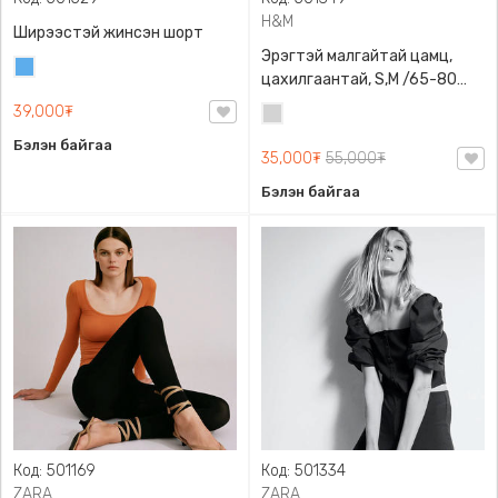
H&M
Ширээстэй жинсэн шорт
Эрэгтэй малгайтай цамц,
Жинсэн
цахилгаантай, S,M /65-80
цэнхэр
кг/, H&M, 0852614006,
39,000₮
Цайвар
Даавуу
саарал
Бэлэн байгаа
35,000₮
55,000₮
Бэлэн байгаа
Код: 501169
Код: 501334
ZARA
ZARA