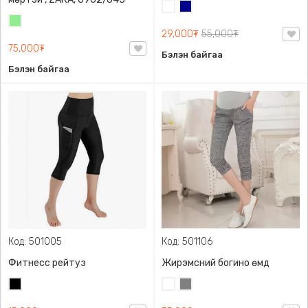
Цагаан
Хөх
Цайвар
29,000₮
55,000₮
ногоон
75,000₮
Бэлэн байгаа
Бэлэн байгаа
Код: 501005
Код: 501106
Фитнесс рейтуз
Жирэмсний богино өмд
Хар
Цагаан
Саарал