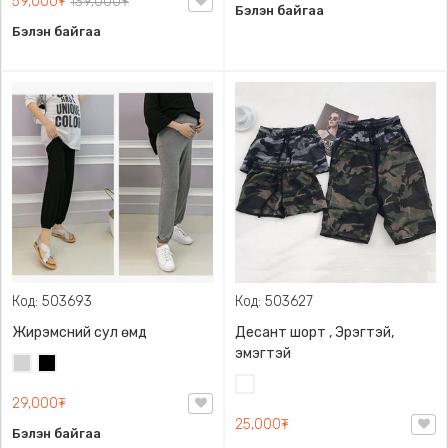
59,000₮
139,000₮
Бэлэн байгаа
Бэлэн байгаа
Код: 503693
Код: 503627
Жирэмсний сул өмд
Десант шорт , Эрэгтэй,
эмэгтэй
Цайвар
Хар
саарал
Цайвар
29,000₮
десант
25,000₮
Бэлэн байгаа