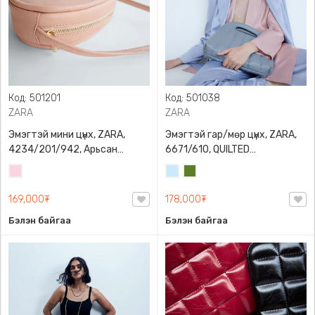
Код: 501201
Код: 501038
ZARA
ZARA
Эмэгтэй мини цүнх, ZARA,
Эмэгтэй гар/мөр цүнх, ZARA,
4234/201/942, Арьсан
6671/610, QUILTED
материалтай, LIMITED EDITION
CROSSBODY BAG WITH HANDLE
Усан
Усан
Цэргийн
OVAL LEATHER HANDBAG TRF
ягаан
цэнхэр
ногоон
169,000₮
178,000₮
Бэлэн байгаа
Бэлэн байгаа