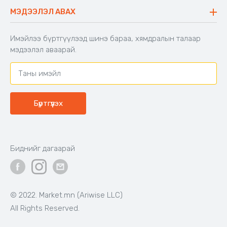
Буцаалтын журам
МЭДЭЭЛЭЛ АВАХ
Аяны түшлэгтэй сандал
Захиалга шалгах
Хамтран ажиллах
Имэйлээ бүртгүүлээд шинэ бараа, хямдралын талаар
Холбоо барих
мэдээлэл аваарай.
Бүртгүүлэх
Биднийг дагаарай
© 2022. Market.mn (Ariwise LLC)
All Rights Reserved.