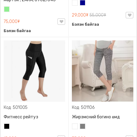
Цагаан
Хөх
Цайвар
29,000₮
55,000₮
ногоон
75,000₮
Бэлэн байгаа
Бэлэн байгаа
Код: 501005
Код: 501106
Фитнесс рейтуз
Жирэмсний богино өмд
Хар
Цагаан
Саарал