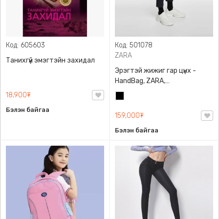
Код: 605603
Код: 501078
ZARA
Танихгүй эмэгтэйн захидал
Эрэгтэй жижиг гар цүнх -
HandBag, ZARA,
3720/005/040, PU арьс
18,900₮
Хар
Бэлэн байгаа
159,000₮
Бэлэн байгаа