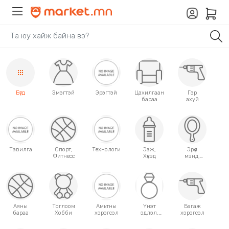
Бүгд
Эмэгтэй
Эрэгтэй
Цахилгаан
Гэр
бараа
ахуй
Тавилга
Спорт,
Технологи
Ээж,
Эрүүл
Фитнесс
Хүүхэд
мэнд,
Гоо
сайхан
Аяны
Тоглоом
Амьтны
Үнэт
Багаж
бараа
Хобби
хэрэгсэл
эдлэл,
хэрэгсэл
аксессуар