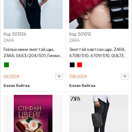
Код: 501336
Код: 501012
ZARA
ZARA
Гоёлын мини эмэгтэй цүнх,
Эмэгтэй хавтсан цүнх, ZARA,
ZARA, 0653/204/501, Гинжин
6708/510, 6709/510, QUILTED
оосортой, Дотроо тольтой
CLUTCH BAGDETAILS, Лакан,
Ногоон
Хар
Улаан
Гинжин оосортой
69,000₮
138,000₮
Бэлэн байгаа
Бэлэн байгаа