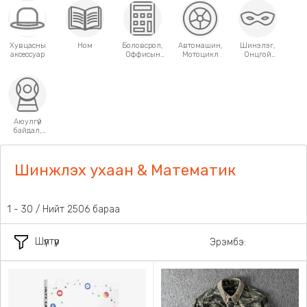
Хувцасны
Ном
Боловсрол,
Автомашин,
Шинэлэг,
аксессуар
Оффисын
Мотоцикл
Онцгой
хэрэгсэл
хэрэглээний
зүйлс
Аюулгүй
байдал,
Хамгаалалт
Шинжлэх ухаан & Математик
1 - 30 / Нийт 2506 бараа
Шүүлтүүр
Эрэмбэ: