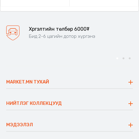
Хүргэлтийн төлбөр 6000₮
Бид 2-6 цагийн дотор хүргэнэ
MARKET.MN ТУХАЙ
Бидний тухай
Үнэт зүйлс
НИЙТЛЭГ КОЛЛЕКЦУУД
Ажлын байр
Майхан
Ажиллах арга барил
Сүүдрэвч
МЭДЭЭЛЭЛ
Блог
Аяны ширээ
Түгээмэл асуулт
Хийлдэг гудас