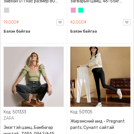
зөвхөн 0-1 нас размер 80
загварын цамц, 46-55кг
сонголттой
жинд таарна
Цайвар
Бүдэг
Номин
саарал
ягаан
ногоон
19,000₮
42,000₮
Бэлэн байгаа
Бэлэн байгаа
Код: 501333
Код: 501105
ZARA
Жирэмсний өмд - Pregnant
Эмэгтэй цамц, Бөмбөгөр
pants, Суналт сайтай
мөртэй , ZARA, 0962/645