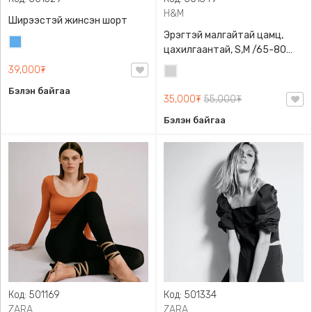
H&M
Ширээстэй жинсэн шорт
Эрэгтэй малгайтай цамц,
Жинсэн
цахилгаантай, S,M /65-80
цэнхэр
кг/, H&M, 0852614006,
39,000₮
Цайвар
Даавуу
саарал
Бэлэн байгаа
35,000₮
55,000₮
Бэлэн байгаа
Код: 501169
Код: 501334
ZARA
ZARA