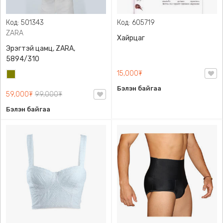
Код: 501343
Код: 605719
ZARA
Хайрцаг
Эрэгтэй цамц, ZARA,
5894/310
15,000₮
Олив
ногоон
Бэлэн байгаа
59,000₮
99,000₮
Бэлэн байгаа