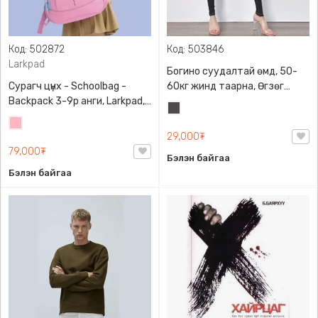
Код: 502872
Код: 503846
Larkpad
Богино суудалтай өмд, 50-
Сурагч цүнх - Schoolbag -
60кг жинд таарна, Өгзөг
Backpack 3-9р анги, Larkpad,
өргөгчтэй
Хар
9009-10128, Цацруулагчтай,
Цайвар
саарал
Олон тасалгаатай
29,000₮
ягаан
79,000₮
Бэлэн байгаа
Бэлэн байгаа