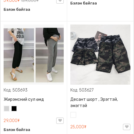
59,000₮
139,000₮
Бэлэн байгаа
Бэлэн байгаа
Код: 503693
Код: 503627
Жирэмсний сул өмд
Десант шорт , Эрэгтэй,
эмэгтэй
Цайвар
Хар
саарал
Цайвар
29,000₮
десант
25,000₮
Бэлэн байгаа