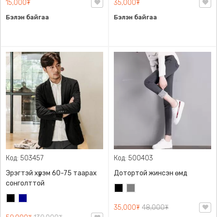
15,000₮
35,000₮
Бэлэн байгаа
Бэлэн байгаа
Код: 503457
Код: 500403
Эрэгтэй хүрэм 60-75 таарах
Дотортой жинсэн өмд
сонголттой
Хар
Саарал
Хар
Хөх
35,000₮
48,000₮