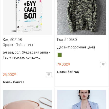
Код: 602108
Код: 500530
Эрдэмт Паблишинг
Десант сорочкан цамц
Бүү саад бол, Жедедайя Била -
Цэргийн
Гар утаснаас холдож
ногоон
амьдралаа эргүүлэн авсан
79,000₮
минь, Эрдэмт Паблишинг,
Бэлэн байгаа
9789919235192
25,000₮
Бэлэн байгаа