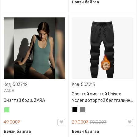
Бэлэн байгаа
Код: 503742
Код: 503213
ZARA
Эрэгтэй эмэгтэй Unisex
Эмэгтэй боди, ZARA
Үслэг дотортой бэлтгэлийн
өмд,
Цайвар
Хар
Саарал
ногоон
49,000₮
29,000₮
38,000₮
Бэлэн байгаа
Бэлэн байгаа