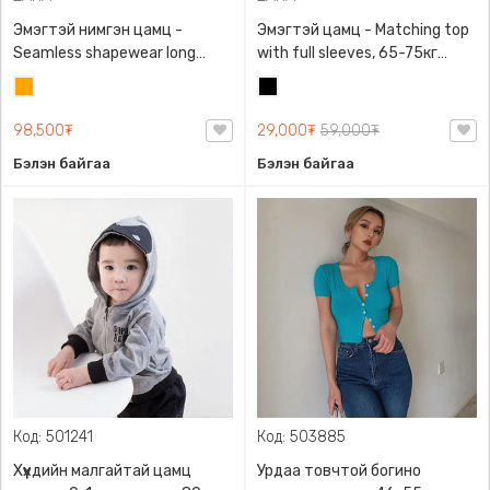
Эмэгтэй нимгэн цамц -
Эмэгтэй цамц - Matching top
Seamless shapewear long
with full sleeves, 65-75кг
sleeve t-shirt, 40-60кг жинд
жинд таарна, ZARA,
Улбар
Хар
таарна, ZARA, 8779/458/615,
0962/642/800, Задгай
шар
Урт ханцуйтай
энгэртэй, Урт ханцуйтай,
98,500₮
29,000₮
59,000₮
Богино
Бэлэн байгаа
Бэлэн байгаа
Код: 501241
Код: 503885
Хүүхдийн малгайтай цамц
Урдаа товчтой богино