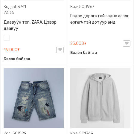
Код: 503741
Код: 500967
ZARA
Гэдэс дарагчтай гадна өгзөг
Даавуун топ, ZARA, Цэвэр
өргөгчтэй дотуур өмд
даавуу
Цагаан
25,000₮
49,000₮
Бэлэн байгаа
Бэлэн байгаа
Код: 501529
Код: 501349