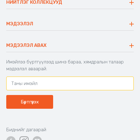
НИЙТЛЭГ КОЛЛЕКЦУУД
Ажлын байр
Майхан
Ажиллах арга барил
Сүүдрэвч
МЭДЭЭЛЭЛ
Блог
Аяны ширээ
Түгээмэл асуулт
Хийлдэг гудас
Буцаалтын журам
МЭДЭЭЛЭЛ АВАХ
Аяны түшлэгтэй сандал
Захиалга шалгах
Хамтран ажиллах
Имэйлээ бүртгүүлээд шинэ бараа, хямдралын талаар
Холбоо барих
мэдээлэл аваарай.
Бүртгүүлэх
Биднийг дагаарай