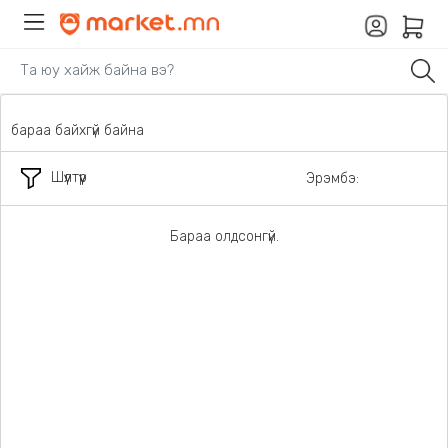
бараа байхгүй байна
Шүүлтүүр
Эрэмбэ:
Бараа олдсонгүй.