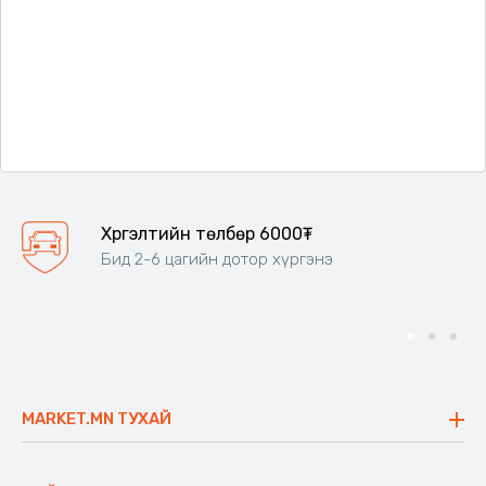
Хүргэлтийн төлбөр 6000₮
Бид 2-6 цагийн дотор хүргэнэ
MARKET.MN ТУХАЙ
Бидний тухай
Үнэт зүйлс