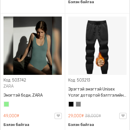
Бэлэн байгаа
Код: 503742
Код: 503213
ZARA
Эрэгтэй эмэгтэй Unisex
Эмэгтэй боди, ZARA
Үслэг дотортой бэлтгэлийн
өмд,
Цайвар
Хар
Саарал
ногоон
49,000₮
29,000₮
38,000₮
Бэлэн байгаа
Бэлэн байгаа