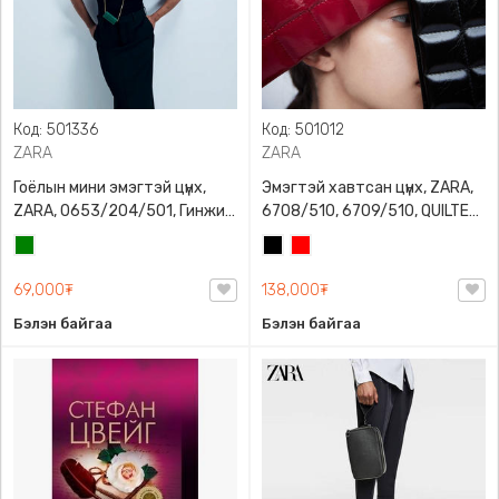
Код: 501336
Код: 501012
ZARA
ZARA
Гоёлын мини эмэгтэй цүнх,
Эмэгтэй хавтсан цүнх, ZARA,
ZARA, 0653/204/501, Гинжин
6708/510, 6709/510, QUILTED
оосортой, Дотроо тольтой
CLUTCH BAGDETAILS, Лакан,
Ногоон
Хар
Улаан
Гинжин оосортой
69,000₮
138,000₮
Бэлэн байгаа
Бэлэн байгаа