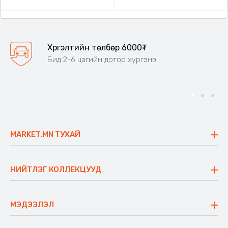
Хүргэлтийн төлбөр 6000₮
Бид 2-6 цагийн дотор хүргэнэ
MARKET.MN ТУХАЙ
Бидний тухай
Үнэт зүйлс
НИЙТЛЭГ КОЛЛЕКЦУУД
Ажлын байр
Майхан
Ажиллах арга барил
Сүүдрэвч
МЭДЭЭЛЭЛ
Блог
Аяны ширээ
Түгээмэл асуулт
Хийлдэг гудас