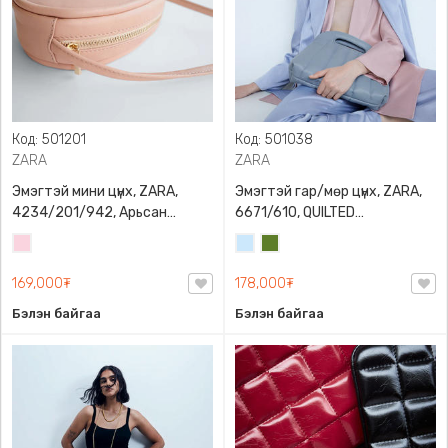
Код: 501201
Код: 501038
ZARA
ZARA
Эмэгтэй мини цүнх, ZARA,
Эмэгтэй гар/мөр цүнх, ZARA,
4234/201/942, Арьсан
6671/610, QUILTED
материалтай, LIMITED EDITION
CROSSBODY BAG WITH HANDLE
Усан
Усан
Цэргийн
OVAL LEATHER HANDBAG TRF
ягаан
цэнхэр
ногоон
169,000₮
178,000₮
Бэлэн байгаа
Бэлэн байгаа