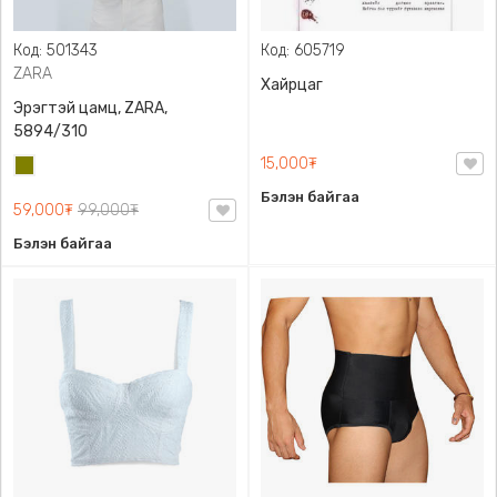
Код: 501343
Код: 605719
ZARA
Хайрцаг
Эрэгтэй цамц, ZARA,
5894/310
15,000₮
Олив
ногоон
Бэлэн байгаа
59,000₮
99,000₮
Бэлэн байгаа