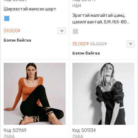
H&M
Ширээстэй жинсэн шорт
Эрэгтэй малгайтай цамц,
Жинсэн
цахилгаантай, S,M /65-80
цэнхэр
кг/, H&M, 0852614006,
39,000₮
Цайвар
Даавуу
саарал
Бэлэн байгаа
35,000₮
55,000₮
Бэлэн байгаа
Код: 501169
Код: 501334
ZARA
ZARA