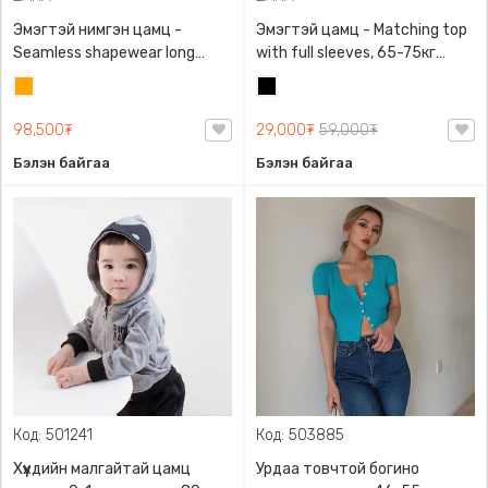
Эмэгтэй нимгэн цамц -
Эмэгтэй цамц - Matching top
Seamless shapewear long
with full sleeves, 65-75кг
sleeve t-shirt, 40-60кг жинд
жинд таарна, ZARA,
Улбар
Хар
таарна, ZARA, 8779/458/615,
0962/642/800, Задгай
шар
Урт ханцуйтай
энгэртэй, Урт ханцуйтай,
98,500₮
29,000₮
59,000₮
Богино
Бэлэн байгаа
Бэлэн байгаа
Код: 501241
Код: 503885
Хүүхдийн малгайтай цамц
Урдаа товчтой богино