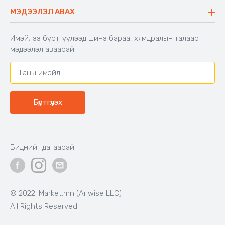
Буцаалтын журам
МЭДЭЭЛЭЛ АВАХ
Аяны түшлэгтэй сандал
Захиалга шалгах
Хамтран ажиллах
Имэйлээ бүртгүүлээд шинэ бараа, хямдралын талаар
Холбоо барих
мэдээлэл аваарай.
Бүртгүүлэх
Биднийг дагаарай
© 2022. Market.mn (Ariwise LLC)
All Rights Reserved.