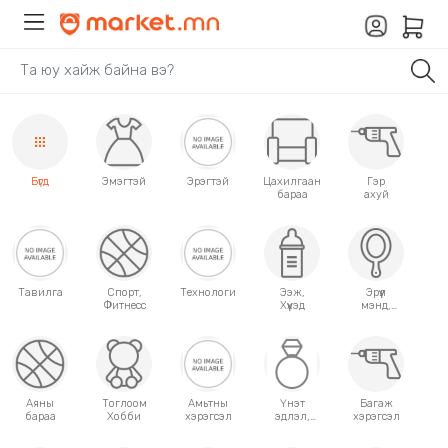
Бүгд
Эмэгтэй
Эрэгтэй
Цахилгаан
Гэр
бараа
ахуй
Тавилга
Спорт,
Технологи
Ээж,
Эрүүл
Фитнесс
Хүүхэд
мэнд,
Гоо
сайхан
Аяны
Тоглоом
Амьтны
Үнэт
Багаж
бараа
Хобби
хэрэгсэл
эдлэл,
хэрэгсэл
аксессуар