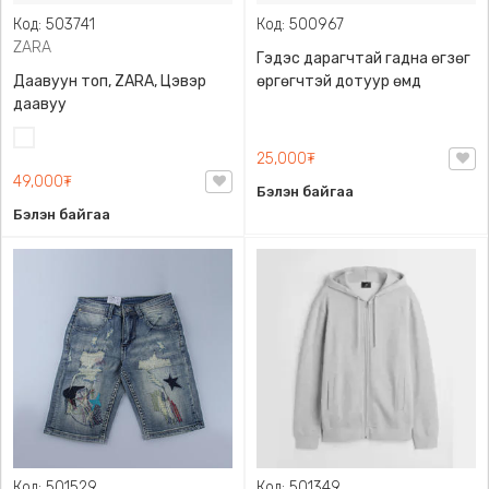
Код: 503741
Код: 500967
ZARA
Гэдэс дарагчтай гадна өгзөг
Даавуун топ, ZARA, Цэвэр
өргөгчтэй дотуур өмд
даавуу
Цагаан
25,000₮
49,000₮
Бэлэн байгаа
Бэлэн байгаа
Код: 501529
Код: 501349