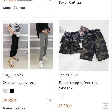
59,000₮
139,000₮
Бэлэн байгаа
Бэлэн байгаа
Код: 503693
Код: 503627
Жирэмсний сул өмд
Десант шорт , Эрэгтэй,
эмэгтэй
Цайвар
Хар
саарал
Цайвар
29,000₮
десант
25,000₮
Бэлэн байгаа