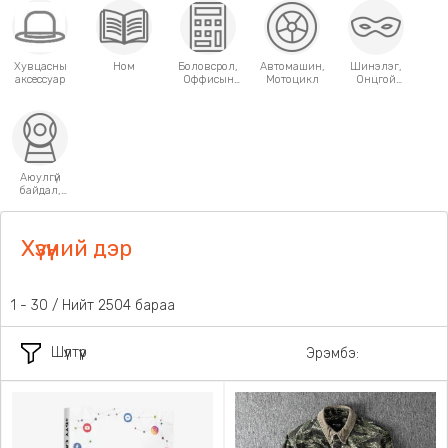
Хувцасны
Ном
Боловсрол,
Автомашин,
Шинэлэг,
аксессуар
Оффисын
Мотоцикл
Онцгой
хэрэгсэл
хэрэглээний
зүйлс
Аюулгүй
байдал,
Хамгаалалт
Хүзүүний дэр
1 - 30 / Нийт 2504 бараа
Шүүлтүүр
Эрэмбэ: