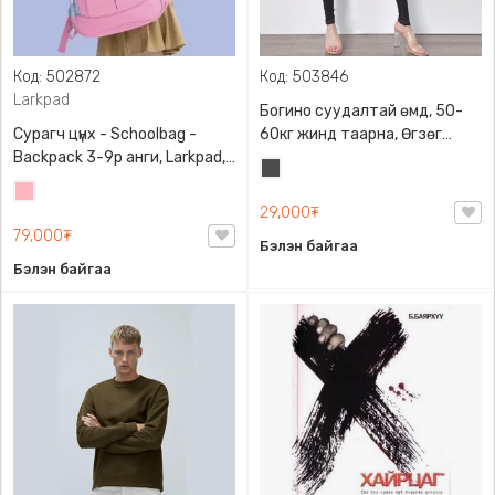
Код: 502872
Код: 503846
Larkpad
Богино суудалтай өмд, 50-
Сурагч цүнх - Schoolbag -
60кг жинд таарна, Өгзөг
Backpack 3-9р анги, Larkpad,
өргөгчтэй
Хар
9009-10128, Цацруулагчтай,
Цайвар
саарал
Олон тасалгаатай
29,000₮
ягаан
79,000₮
Бэлэн байгаа
Бэлэн байгаа