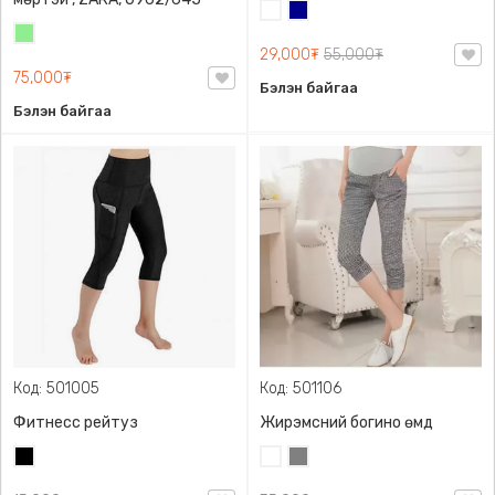
Цагаан
Хөх
Цайвар
29,000₮
55,000₮
ногоон
75,000₮
Бэлэн байгаа
Бэлэн байгаа
Код: 501005
Код: 501106
Фитнесс рейтуз
Жирэмсний богино өмд
Хар
Цагаан
Саарал