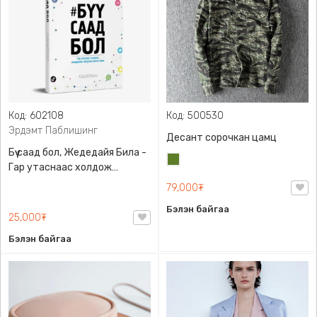
Код: 602108
Код: 500530
Эрдэмт Паблишинг
Десант сорочкан цамц
Бүү саад бол, Жедедайя Била -
Цэргийн
Гар утаснаас холдож
ногоон
амьдралаа эргүүлэн авсан
79,000₮
минь, Эрдэмт Паблишинг,
Бэлэн байгаа
9789919235192
25,000₮
Бэлэн байгаа