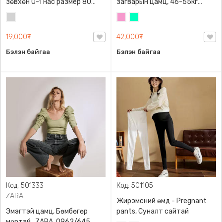
зөвхөн 0-1 нас размер 80
загварын цамц, 46-55кг
сонголттой
жинд таарна
Цайвар
Бүдэг
Номин
саарал
ягаан
ногоон
19,000₮
42,000₮
Бэлэн байгаа
Бэлэн байгаа
Код: 501333
Код: 501105
ZARA
Жирэмсний өмд - Pregnant
Эмэгтэй цамц, Бөмбөгөр
pants, Суналт сайтай
мөртэй , ZARA, 0962/645