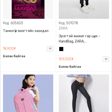
Код: 605603
Код: 501078
ZARA
Танихгүй эмэгтэйн захидал
Эрэгтэй жижиг гар цүнх -
HandBag, ZARA,
3720/005/040, PU арьс
18,900₮
Хар
Бэлэн байгаа
159,000₮
Бэлэн байгаа