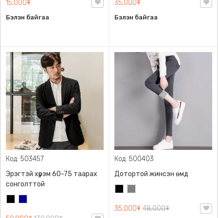
15,000₮
35,000₮
Бэлэн байгаа
Бэлэн байгаа
Код: 503457
Код: 500403
Эрэгтэй хүрэм 60-75 таарах
Дотортой жинсэн өмд
сонголттой
Хар
Саарал
Хар
Хөх
35,000₮
48,000₮