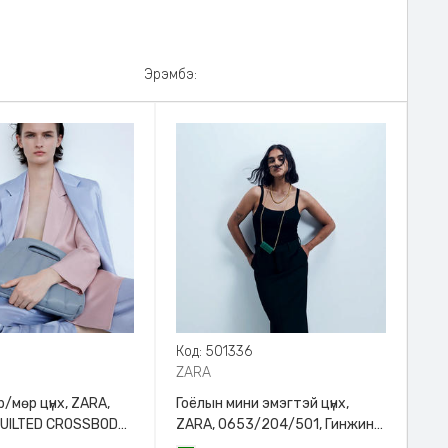
Эрэмбэ:
8
Код: 501336
ZARA
/мөр цүнх, ZARA,
Гоёлын мини эмэгтэй цүнх,
QUILTED CROSSBODY
ZARA, 0653/204/501, Гинжин
HANDLE
оосортой, Дотроо тольтой