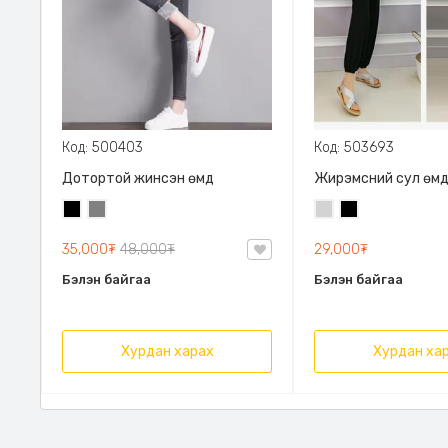
Код: 500403
Код: 503693
Дотортой жинсэн өмд
Жирэмсний сул өм
Хар
Саарал
Цайвар
Хар
саарал
35,000₮
48,000₮
29,000₮
Бэлэн байгаа
Бэлэн байгаа
Хурдан харах
Хурдан ха