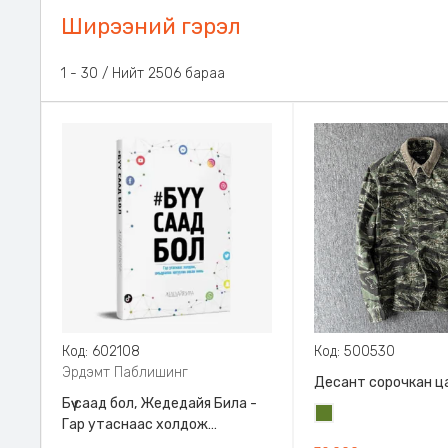
Ширээний гэрэл
1 - 30 / Нийт 2506 бараа
Код: 602108
Код: 500530
Эрдэмт Паблишинг
Десант сорочкан ц
Бүү саад бол, Жедедайя Била -
Цэргийн
Гар утаснаас холдож
ногоон
амьдралаа эргүүлэн авсан минь,