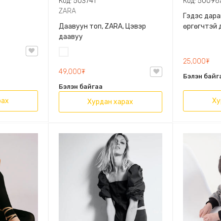
Код: 503741
Код: 50096
ZARA
Гэдэс дара
Даавуун топ, ZARA, Цэвэр
өргөгчтэй 
даавуу
Цагаан
25,000₮
49,000₮
Бэлэн байг
Бэлэн байгаа
рах
Ху
Хурдан харах