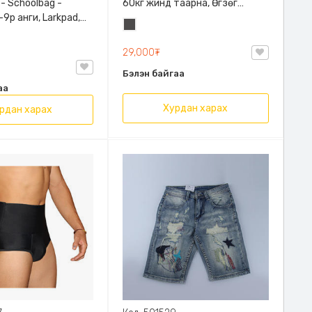
 - Schoolbag -
60кг жинд таарна, Өгзөг
9р анги, Larkpad,
өргөгчтэй
Хар
, Цацруулагчтай,
саарал
лгаатай
29,000₮
Бэлэн байгаа
аа
Хурдан харах
рдан харах