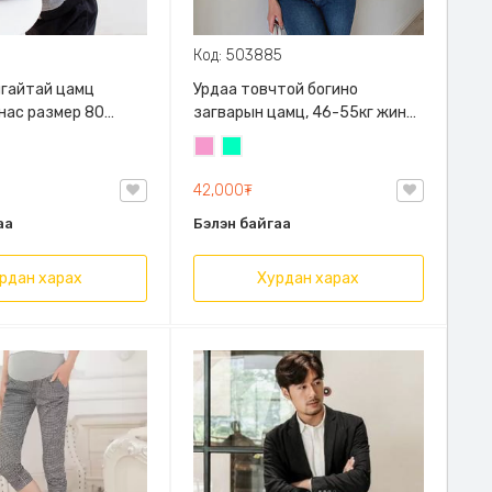
Код: 503885
алгайтай цамц
Урдаа товчтой богино
 нас размер 80
загварын цамц, 46-55кг жинд
й
таарна
Бүдэг
Номин
ягаан
ногоон
42,000₮
аа
Бэлэн байгаа
рдан харах
Хурдан харах