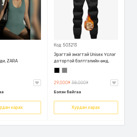
2
Код: 503213
Эрэгтэй эмэгтэй Unisex Үслэг
ди, ZARA
дотортой бэлтгэлийн өмд,
Хар
Саарал
29,000₮
38,000₮
аа
Бэлэн байгаа
рдан харах
Хурдан харах