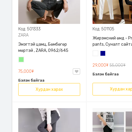
Код: 501333
Код: 501105
ZARA
Жирэмсний өмд - P
Эмэгтэй цамц, Бөмбөгөр
pants, Суналт сайт
мөртэй , ZARA, 0962/645
Цагаан
Хөх
Цайвар
29,000₮
55,000₮
ногоон
75,000₮
Бэлэн байгаа
Бэлэн байгаа
Хурдан ха
Хурдан харах