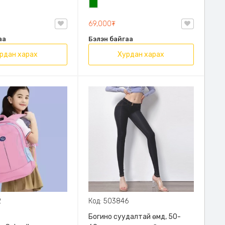
н
Ногоон
69,000₮
аа
Бэлэн байгаа
рдан харах
Хурдан харах
2
Код: 503846
Богино суудалтай өмд, 50-