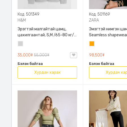
Код: 501349
Код: 501169
H&M
ZARA
Эрэгтэй малгайтай цамц,
Эмэгтэй нимгэн цам
цахилгаантай, S,M /65-80 кг/,
Seamless shapewear
H&M, 0852614006, Даавуу
sleeve t-shirt, 40-
Цайвар
Улбар
таарна, ZARA, 8779
саарал
шар
Урт ханцуйтай
35,000₮
55,000₮
98,500₮
Бэлэн байгаа
Бэлэн байгаа
Хурдан харах
Хурдан ха