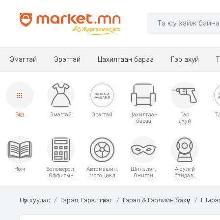
Эмэгтэй
Эрэгтэй
Цахилгаан бараа
Гэр ахуй
Т
Бүгд
Эмэгтэй
Эрэгтэй
Цахилгаан
Гэр
Т
бараа
ахуй
Ном
Боловсрол,
Автомашин,
Шинэлэг,
Аюулгүй
Оффисын
Мотоцикл
Онцгой
байдал,
хэрэгсэл
хэрэглээний
Хамгаалалт
зүйлс
Нүүр хуудас
Гэрэл, Гэрэлтүүлэг
Гэрэл & Гэрлийн бүрхүүл
Ширээ