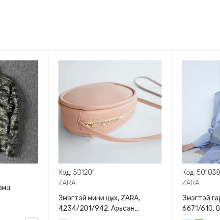
Код: 501201
Код: 50103
ZARA
ZARA
амц
Эмэгтэй мини цүнх, ZARA,
Эмэгтэй гар
4234/201/942, Арьсан
6671/610, 
материалтай, LIMITED EDITION
BAG WITH 