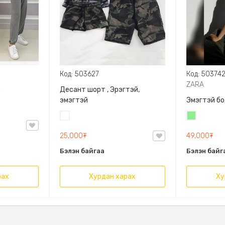
Код: 503627
Код: 50374
ZARA
д
Десант шорт , Эрэгтэй,
эмэгтэй
Эмэгтэй бо
Цайвар
Цайвар
десант
ногоон
25,000₮
49,000₮
Бэлэн байгаа
Бэлэн байг
рах
Хурдан харах
Ху