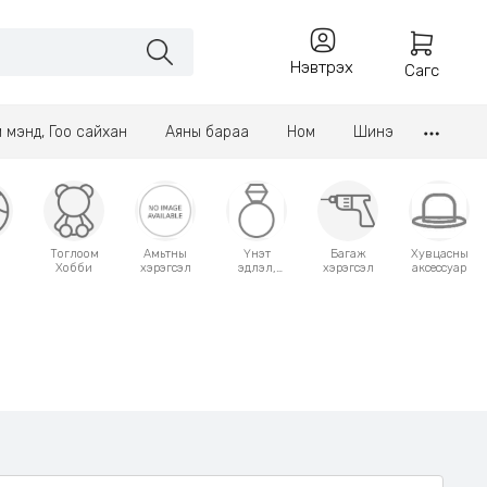
Нэвтрэх
Сагс
үл мэнд, Гоо сайхан
Аяны бараа
Ном
Шинэ
Тоглоом
Амьтны
Үнэт
Багаж
Хувцасны
Хобби
хэрэгсэл
эдлэл,
хэрэгсэл
аксессуар
аксессуар