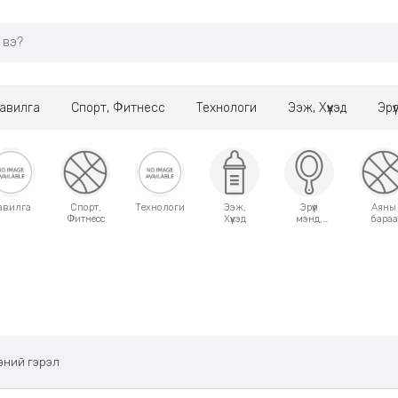
авилга
Спорт, Фитнесс
Технологи
Ээж, Хүүхэд
Эрү
авилга
Спорт,
Технологи
Ээж,
Эрүүл
Аяны
Фитнесс
Хүүхэд
мэнд,
бараа
Гоо
сайхан
ний гэрэл