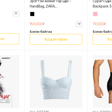
Эрэгтэй жижиг гар цүнх -
Сурагч цүнх
HandBag, ZARA,
Backpack 3-
3720/005/040, PU арьс
9009-10128
Хар
Цайвар
Олон таса
ягаан
159,000₮
79,000₮
Бэлэн байгаа
Бэлэн байг
рах
Хурдан харах
Ху