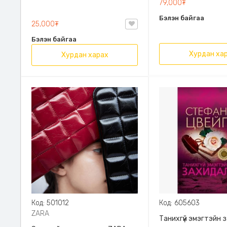
79,000₮
Эрдэмт Паблишинг,
Бэлэн байгаа
9789919235192
25,000₮
Бэлэн байгаа
Хурдан ха
Хурдан харах
Код: 501012
Код: 605603
ZARA
Танихгүй эмэгтэйн 