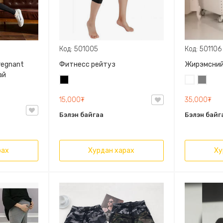
Код: 501005
Код: 501106
regnant
Фитнесс рейтуз
Жирэмсний
ай
Хар
Цагаан
Саарал
15,000₮
35,000₮
Бэлэн байгаа
Бэлэн байг
рах
Хурдан харах
Ху