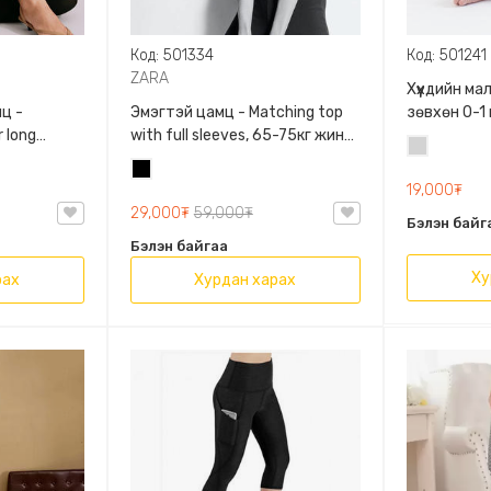
Код: 501334
Код: 501241
ZARA
Хүүхдийн м
ц -
Эмэгтэй цамц - Matching top
зөвхөн 0-1
 long
with full sleeves, 65-75кг жинд
сонголтто
Цайвар
60кг жинд
таарна, ZARA, 0962/642/800,
Хар
саарал
/458/615,
Задгай энгэртэй, Урт
19,000₮
ханцуйтай, Богино
29,000₮
59,000₮
Бэлэн байг
Бэлэн байгаа
Ху
рах
Хурдан харах