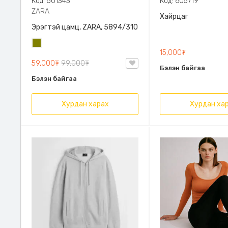
Код: 501343
Код: 605719
ZARA
Хайрцаг
Эрэгтэй цамц, ZARA, 5894/310
Олив
15,000₮
ногоон
59,000₮
99,000₮
Бэлэн байгаа
Бэлэн байгаа
Хурдан харах
Хурдан ха