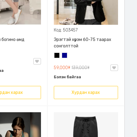
Код: 503457
 богино өмд
Эрэгтэй хүрэм 60-75 таарах
сонголттой
Хар
Хөх
59,000₮
139,000₮
аа
Бэлэн байгаа
рдан харах
Хурдан харах