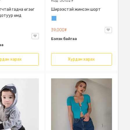
7
Код: 501529
гчтай гадна өгзөг
Ширээстэй жинсэн шорт
дотуур өмд
Жинсэн
цэнхэр
39,000₮
Бэлэн байгаа
аа
рдан харах
Хурдан харах