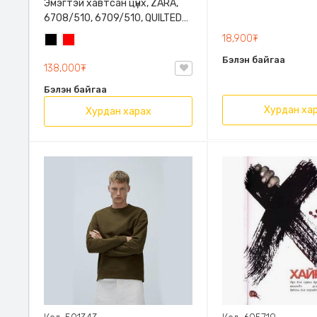
Эмэгтэй хавтсан цүнх, ZARA,
6708/510, 6709/510, QUILTED
CLUTCH BAGDETAILS, Лакан,
18,900₮
Хар
Улаан
Гинжин оосортой
Бэлэн байгаа
138,000₮
Бэлэн байгаа
Хурдан ха
Хурдан харах