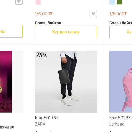
Усан
Усан
Цэргий
OVAL LEATHER HANDBAG TRF
ягаан
цэнхэр
ногоон
169,000₮
178,000₮
Бэлэн байгаа
Бэлэн байг
рах
Хурдан харах
Ху
Код: 501078
Код: 50287
ZARA
Larkpad
захидал