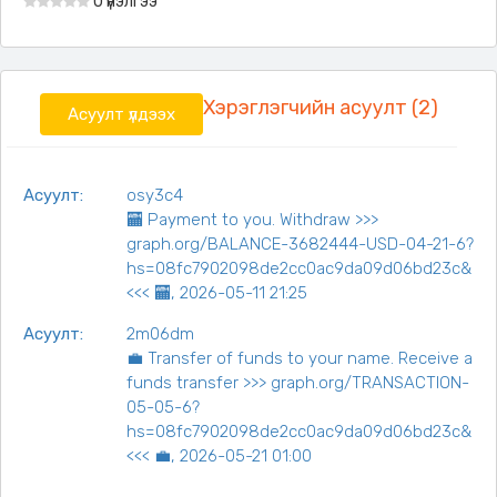
0 үнэлгээ
Хэрэглэгчийн асуулт (2)
Асуулт үлдээх
Асуулт:
osy3c4
🏧 Payment to you. Withdraw >>>
graph.org/BALANCE-3682444-USD-04-21-6?
hs=08fc7902098de2cc0ac9da09d06bd23c&
<<< 🏧, 2026-05-11 21:25
Асуулт:
2m06dm
💼 Transfer of funds to your name. Receive a
funds transfer >>> graph.org/TRANSACTION-
05-05-6?
hs=08fc7902098de2cc0ac9da09d06bd23c&
<<< 💼, 2026-05-21 01:00