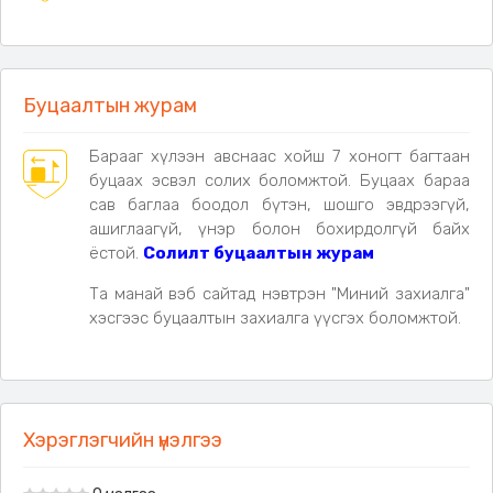
Буцаалтын журам
Барааг хүлээн авснаас хойш 7 хоногт багтаан
буцаах эсвэл солих боломжтой. Буцаах бараа
сав баглаа боодол бүтэн, шошго эвдрээгүй,
ашиглаагүй, үнэр болон бохирдолгүй байх
ёстой.
Солилт буцаалтын журам
Та манай вэб сайтад нэвтрэн "Миний захиалга"
хэсгээс буцаалтын захиалга үүсгэх боломжтой.
Хэрэглэгчийн үнэлгээ