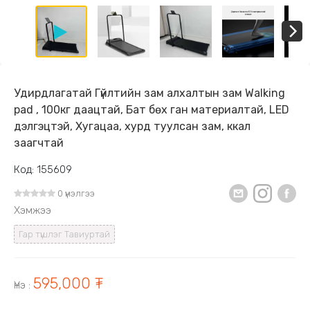
Удирдлагатай Гүйлтийн зам алхалтын зам Walking
pad , 100кг даацтай, Бат бөх ган материалтай, LED
дэлгэцтэй, Хугацаа, хурд туулсан зам, ккал
заагчтай
Код: 155609
0 үнэлгээ
Хэмжээ
Гар түшлэг Тавиуртай
595,000 ₮
Үнэ
: