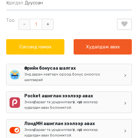
Үлдэгдэл:
Дууссан
Тоо:
-
+
Сагсанд нэмэх
Худалдаж авах
Өөрийн бонусаа шалгах
Энд даран нэвтэрч ороод бонус оноогоо
>
шалгаарай
Pocket ашиглан зээлээр авах
Энэхүү барааг та урьдчилгаагүй, хүүгүй зээлээр
>
худалдан авах боломжтой.
ЛэндМН ашиглан зээлээр авах
Энэхүү барааг та урьдчилгаагүй, хүүгүй зээлээр
>
худалдан авах боломжтой.