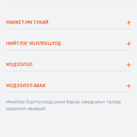
MARKET.MN ТУХАЙ
Бидний тухай
Үнэт зүйлс
НИЙТЛЭГ КОЛЛЕКЦУУД
Ажлын байр
Майхан
Ажиллах арга барил
Сүүдрэвч
МЭДЭЭЛЭЛ
Блог
Аяны ширээ
Түгээмэл асуулт
Хийлдэг гудас
Буцаалтын журам
МЭДЭЭЛЭЛ АВАХ
Аяны түшлэгтэй сандал
Захиалга шалгах
Хамтран ажиллах
Имэйлээ бүртгүүлээд шинэ бараа, хямдралын талаар
Холбоо барих
мэдээлэл аваарай.