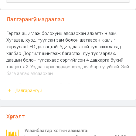
Дэлгэрэнгүй мэдээлэл
Гэртээ ашиглаж болохуйц авсаархан алхалтын зам.
Хугацаа, хурд, туулсан зам болон шатаасан ккалыг
харуулах LED дэлгэцтэй. Удирдлагатай тул ашиглахад
хялбар. Доргилт шингээж багасгах, дуу тусгаарлах,
даацын болон гулсахаас сэргийлсэн 4 давхарга бүхий
тавцантай. Урдаа түрж зөөвөрлөхөд хялбар дугуйтай. Зай
бага эзлэх авсаархан.
Хурдны тохиргоо:
1km/h ~ 10km/h
Дэлгэрэнгүй
Хүчдэл:
220V.
Даац:
100кг.
Материал:
Бат бөх ган төмөр.
Жин:
17.5кг
Хүргэлт
Хэмжээ:
120х49х12см. Замын хэмжээ - 90х53см.
зузаан: 8см
Улаанбаатар хотын захиалга:
Бариулны хэмжээ: 90x53cm