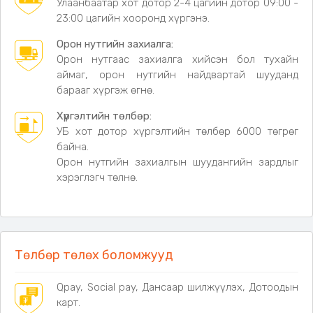
Улаанбаатар хот дотор 2-4 цагийн дотор 09:00 -
23:00 цагийн хооронд хүргэнэ.
Орон нутгийн захиалга:
Орон нутгаас захиалга хийсэн бол тухайн
аймаг, орон нутгийн найдвартай шууданд
барааг хүргэж өгнө.
Хүргэлтийн төлбөр:
УБ хот дотор хүргэлтийн төлбөр 6000 төгрөг
байна.
Орон нутгийн захиалгын шуудангийн зардлыг
хэрэглэгч төлнө.
Төлбөр төлөх боломжууд
Qpay, Social pay, Дансаар шилжүүлэх, Дотоодын
карт.