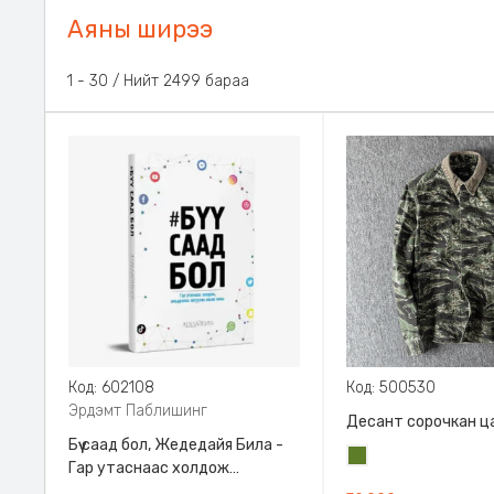
Аяны ширээ
1 - 30 / Нийт 2499 бараа
Код: 602108
Код: 500530
Эрдэмт Паблишинг
Десант сорочкан ц
Бүү саад бол, Жедедайя Била -
Цэргийн
Гар утаснаас холдож
ногоон
амьдралаа эргүүлэн авсан минь,