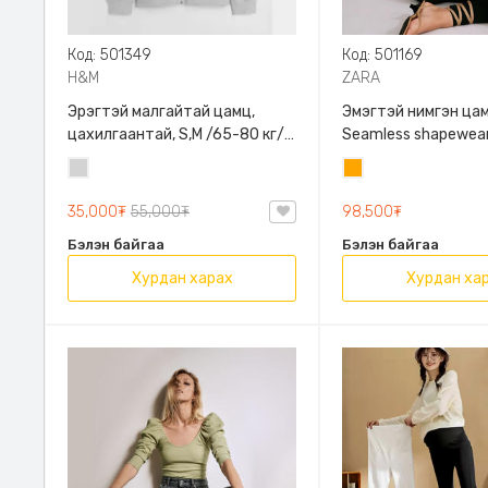
Код: 501349
Код: 501169
H&M
ZARA
Эрэгтэй малгайтай цамц,
Эмэгтэй нимгэн цам
цахилгаантай, S,M /65-80 кг/,
Seamless shapewear
H&M, 0852614006, Даавуу
sleeve t-shirt, 40-
Цайвар
Улбар
таарна, ZARA, 8779
саарал
шар
Урт ханцуйтай
35,000₮
55,000₮
98,500₮
Бэлэн байгаа
Бэлэн байгаа
Хурдан харах
Хурдан ха