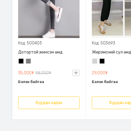
Код: 500403
Код: 503693
Дотортой жинсэн өмд
Жирэмсний сул өм
Хар
Саарал
Цайвар
Хар
саарал
35,000₮
48,000₮
29,000₮
Бэлэн байгаа
Бэлэн байгаа
Хурдан харах
Хурдан ха