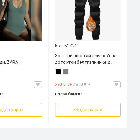
2
Код: 503213
Эрэгтэй эмэгтэй Unisex Үслэг
ди, ZARA
дотортой бэлтгэлийн өмд,
Хар
Саарал
29,000₮
38,000₮
аа
Бэлэн байгаа
рдан харах
Хурдан харах