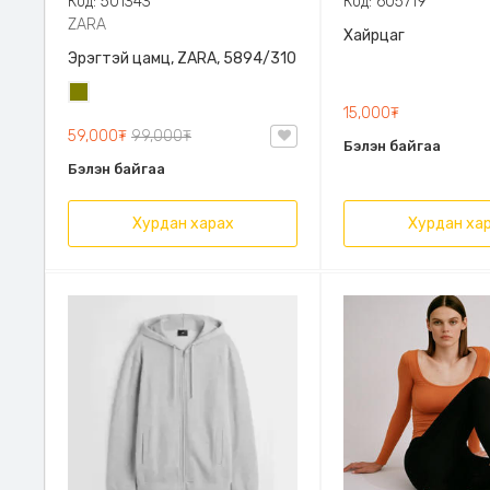
Код: 501343
Код: 605719
ZARA
Хайрцаг
Эрэгтэй цамц, ZARA, 5894/310
Олив
15,000₮
ногоон
59,000₮
99,000₮
Бэлэн байгаа
Бэлэн байгаа
Хурдан харах
Хурдан ха