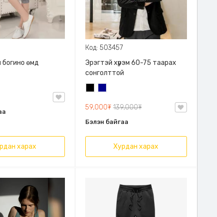
Код: 503457
 богино өмд
Эрэгтэй хүрэм 60-75 таарах
сонголттой
Хар
Хөх
59,000₮
139,000₮
аа
Бэлэн байгаа
рдан харах
Хурдан харах