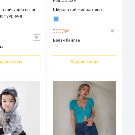
7
Код: 501529
гчтай гадна өгзөг
Ширээстэй жинсэн шорт
дотуур өмд
Жинсэн
цэнхэр
39,000₮
Бэлэн байгаа
аа
рдан харах
Хурдан харах