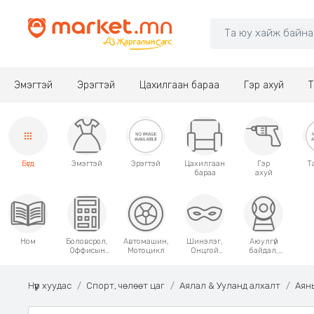
Эмэгтэй
Эрэгтэй
Цахилгаан бараа
Гэр ахуй
Т
Бүгд
Эмэгтэй
Эрэгтэй
Цахилгаан
Гэр
Т
бараа
ахуй
Ном
Боловсрол,
Автомашин,
Шинэлэг,
Аюулгүй
Оффисын
Мотоцикл
Онцгой
байдал,
хэрэгсэл
хэрэглээний
Хамгаалалт
зүйлс
Нүүр хуудас
Спорт, чөлөөт цаг
Аялал & Ууланд алхалт
Аян