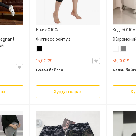
Код: 501005
Код: 501106
regnant
Фитнесс рейтуз
Жирэмсний
ай
Хар
Цагаан
Саарал
15,000₮
35,000₮
Бэлэн байгаа
Бэлэн байг
рах
Хурдан харах
Ху