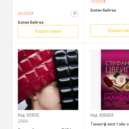
79,000₮
Эрдэмт Паблишинг,
Бэлэн байгаа
9789919235192
25,000₮
Бэлэн байгаа
Хурдан ха
Хурдан харах
Код: 501012
Код: 605603
ZARA
Танихгүй эмэгтэйн 