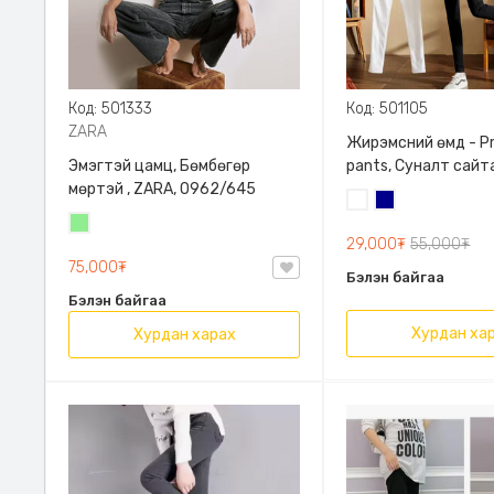
Код: 501333
Код: 501105
ZARA
Жирэмсний өмд - P
Эмэгтэй цамц, Бөмбөгөр
pants, Суналт сайт
мөртэй , ZARA, 0962/645
Цагаан
Хөх
Цайвар
29,000₮
55,000₮
ногоон
75,000₮
Бэлэн байгаа
Бэлэн байгаа
Хурдан ха
Хурдан харах