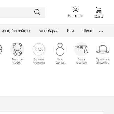
Нэвтрэх
Сагс
үл мэнд, Гоо сайхан
Аяны бараа
Ном
Шинэ
Тоглоом
Амьтны
Үнэт
Багаж
Хувцасны
Хобби
хэрэгсэл
эдлэл,
хэрэгсэл
аксессуар
аксессуар