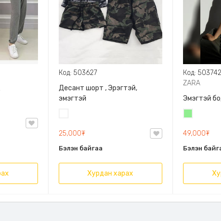
Код: 503627
Код: 50374
ZARA
д
Десант шорт , Эрэгтэй,
эмэгтэй
Эмэгтэй бо
Цайвар
Цайвар
десант
ногоон
25,000₮
49,000₮
Бэлэн байгаа
Бэлэн байг
рах
Хурдан харах
Ху