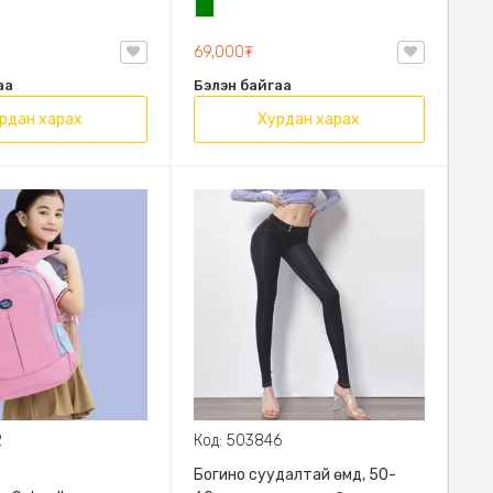
н
Ногоон
69,000₮
аа
Бэлэн байгаа
рдан харах
Хурдан харах
2
Код: 503846
Богино суудалтай өмд, 50-