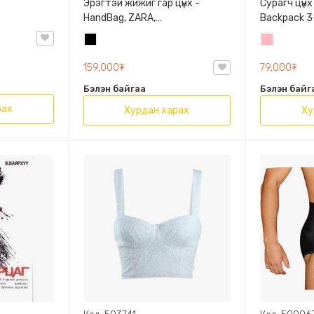
Эрэгтэй жижиг гар цүнх -
Сурагч цүнх
HandBag, ZARA,
Backpack 3-
3720/005/040, PU арьс
9009-10128
Хар
Цайвар
Олон таса
ягаан
159,000₮
79,000₮
Бэлэн байгаа
Бэлэн байг
рах
Хурдан харах
Ху