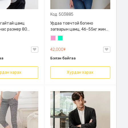
Код: 503885
алгайтай цамц
Урдаа товчтой богино
 нас размер 80
загварын цамц, 46-55кг жинд
й
таарна
Бүдэг
Номин
ягаан
ногоон
42,000₮
аа
Бэлэн байгаа
рдан харах
Хурдан харах