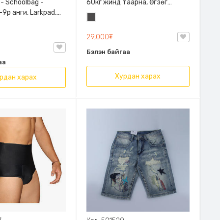
 - Schoolbag -
60кг жинд таарна, Өгзөг
9р анги, Larkpad,
өргөгчтэй
Хар
, Цацруулагчтай,
саарал
лгаатай
29,000₮
Бэлэн байгаа
аа
Хурдан харах
рдан харах