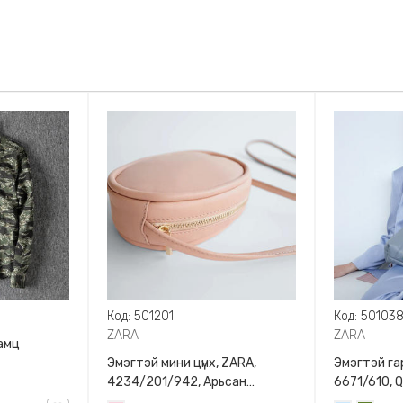
Код: 501201
Код: 50103
ZARA
ZARA
амц
Эмэгтэй мини цүнх, ZARA,
Эмэгтэй гар
4234/201/942, Арьсан
6671/610, 
материалтай, LIMITED EDITION
BAG WITH 