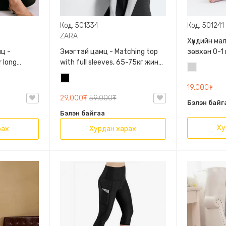
Код: 501334
Код: 501241
ZARA
Хүүхдийн м
ц -
Эмэгтэй цамц - Matching top
зөвхөн 0-1
 long
with full sleeves, 65-75кг жинд
сонголтто
Цайвар
60кг жинд
таарна, ZARA, 0962/642/800,
Хар
саарал
/458/615,
Задгай энгэртэй, Урт
19,000₮
ханцуйтай, Богино
29,000₮
59,000₮
Бэлэн байг
Бэлэн байгаа
Ху
рах
Хурдан харах