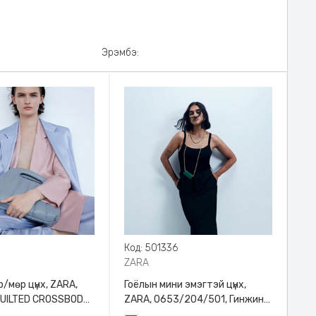
Эрэмбэ:
8
Код: 501336
ZARA
/мөр цүнх, ZARA,
Гоёлын мини эмэгтэй цүнх,
QUILTED CROSSBODY
ZARA, 0653/204/501, Гинжин
HANDLE
оосортой, Дотроо тольтой