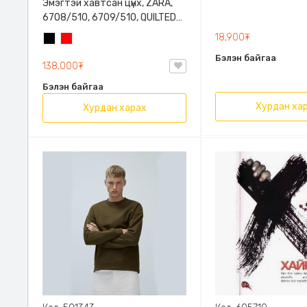
Эмэгтэй хавтсан цүнх, ZARA,
6708/510, 6709/510, QUILTED
CLUTCH BAGDETAILS, Лакан,
18,900₮
Хар
Улаан
Гинжин оосортой
Бэлэн байгаа
138,000₮
Бэлэн байгаа
Хурдан ха
Хурдан харах