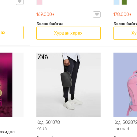
Усан
Усан
Цэргий
OVAL LEATHER HANDBAG TRF
ягаан
цэнхэр
ногоон
169,000₮
178,000₮
Бэлэн байгаа
Бэлэн байг
рах
Хурдан харах
Ху
Код: 501078
Код: 50287
ZARA
Larkpad
захидал