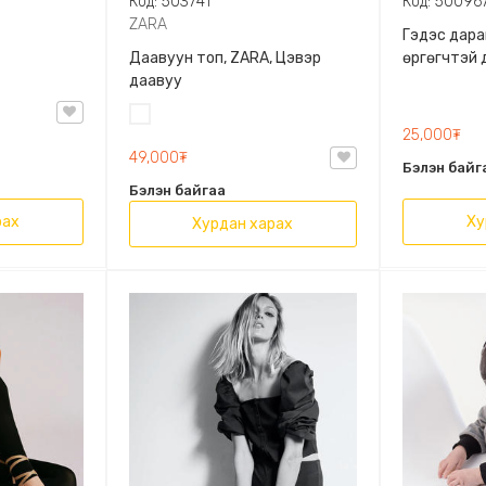
Код: 503741
Код: 50096
ZARA
Гэдэс дара
Даавуун топ, ZARA, Цэвэр
өргөгчтэй 
даавуу
Цагаан
25,000₮
49,000₮
Бэлэн байг
Бэлэн байгаа
рах
Ху
Хурдан харах