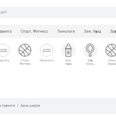
авилга
Спорт, Фитнесс
Технологи
Ээж, Хүүхэд
Эрү
авилга
Спорт,
Технологи
Ээж,
Эрүүл
Аяны
Фитнесс
Хүүхэд
мэнд,
бараа
Гоо
сайхан
ы тавилга
Аяны ширээ