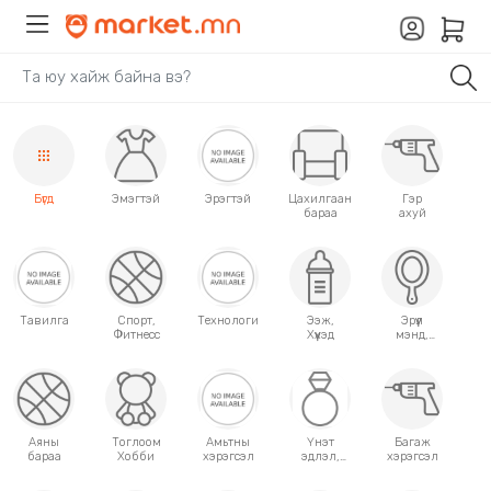
Бүгд
Эмэгтэй
Эрэгтэй
Цахилгаан
Гэр
бараа
ахуй
Тавилга
Спорт,
Технологи
Ээж,
Эрүүл
Фитнесс
Хүүхэд
мэнд,
Гоо
сайхан
Аяны
Тоглоом
Амьтны
Үнэт
Багаж
бараа
Хобби
хэрэгсэл
эдлэл,
хэрэгсэл
аксессуар