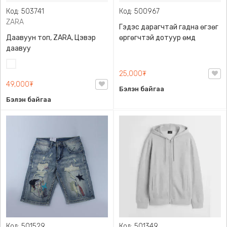
Код: 503741
Код: 500967
ZARA
Гэдэс дарагчтай гадна өгзөг
Даавуун топ, ZARA, Цэвэр
өргөгчтэй дотуур өмд
даавуу
Цагаан
25,000₮
49,000₮
Бэлэн байгаа
Бэлэн байгаа
Код: 501529
Код: 501349