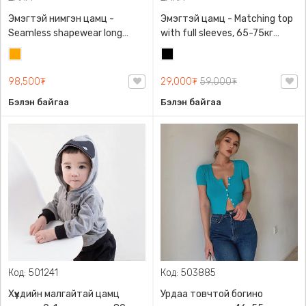
Эмэгтэй нимгэн цамц -
Эмэгтэй цамц - Matching top
Seamless shapewear long
with full sleeves, 65-75кг
sleeve t-shirt, 40-60кг жинд
жинд таарна, ZARA,
Улбар
Хар
таарна, ZARA, 8779/458/615,
0962/642/800, Задгай
шар
Урт ханцуйтай
энгэртэй, Урт ханцуйтай,
98,500₮
29,000₮
59,000₮
Богино
Бэлэн байгаа
Бэлэн байгаа
Код: 501241
Код: 503885
Хүүхдийн малгайтай цамц
Урдаа товчтой богино