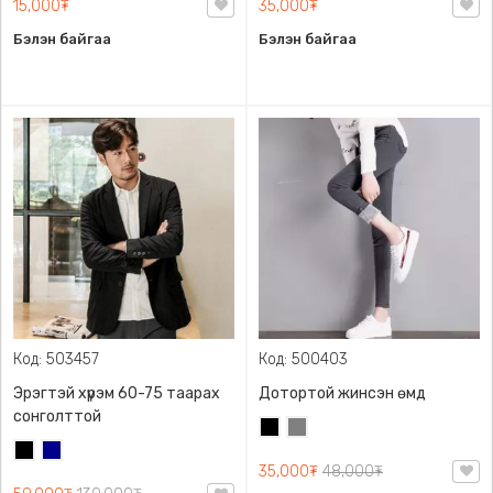
15,000₮
35,000₮
Бэлэн байгаа
Бэлэн байгаа
Код: 503457
Код: 500403
Эрэгтэй хүрэм 60-75 таарах
Дотортой жинсэн өмд
сонголттой
Хар
Саарал
Хар
Хөх
35,000₮
48,000₮