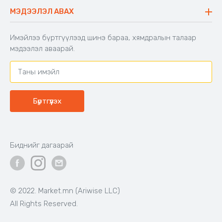
Буцаалтын журам
МЭДЭЭЛЭЛ АВАХ
Аяны түшлэгтэй сандал
Захиалга шалгах
Хамтран ажиллах
Имэйлээ бүртгүүлээд шинэ бараа, хямдралын талаар
Холбоо барих
мэдээлэл аваарай.
Бүртгүүлэх
Биднийг дагаарай
© 2022. Market.mn (Ariwise LLC)
All Rights Reserved.