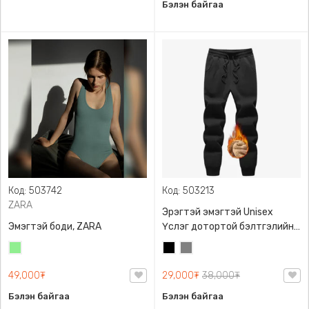
Бэлэн байгаа
Код: 503742
Код: 503213
ZARA
Эрэгтэй эмэгтэй Unisex
Эмэгтэй боди, ZARA
Үслэг дотортой бэлтгэлийн
өмд,
Цайвар
Хар
Саарал
ногоон
49,000₮
29,000₮
38,000₮
Бэлэн байгаа
Бэлэн байгаа