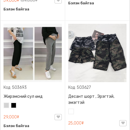
59,000₮
139,000₮
Бэлэн байгаа
Бэлэн байгаа
Код: 503693
Код: 503627
Жирэмсний сул өмд
Десант шорт , Эрэгтэй,
эмэгтэй
Цайвар
Хар
саарал
Цайвар
29,000₮
десант
25,000₮
Бэлэн байгаа