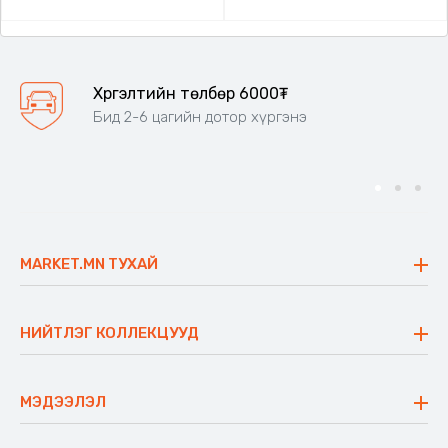
Хүргэлтийн төлбөр 6000₮
Бид 2-6 цагийн дотор хүргэнэ
MARKET.MN ТУХАЙ
Бидний тухай
Үнэт зүйлс
НИЙТЛЭГ КОЛЛЕКЦУУД
Ажлын байр
Майхан
Ажиллах арга барил
Сүүдрэвч
МЭДЭЭЛЭЛ
Блог
Аяны ширээ
Түгээмэл асуулт
Хийлдэг гудас