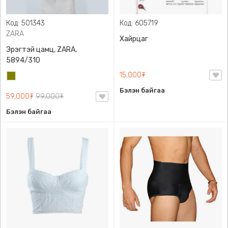
Код: 501343
Код: 605719
ZARA
Хайрцаг
Эрэгтэй цамц, ZARA,
5894/310
15,000₮
Олив
ногоон
Бэлэн байгаа
59,000₮
99,000₮
Бэлэн байгаа