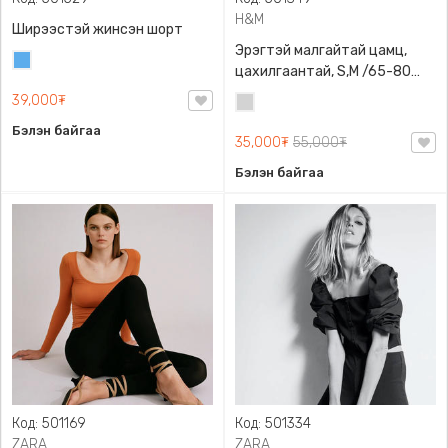
H&M
Ширээстэй жинсэн шорт
Эрэгтэй малгайтай цамц,
Жинсэн
цахилгаантай, S,M /65-80
цэнхэр
кг/, H&M, 0852614006,
39,000₮
Цайвар
Даавуу
саарал
Бэлэн байгаа
35,000₮
55,000₮
Бэлэн байгаа
Код: 501169
Код: 501334
ZARA
ZARA