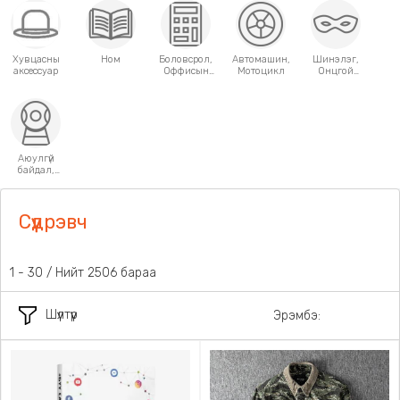
Хувцасны
Ном
Боловсрол,
Автомашин,
Шинэлэг,
аксессуар
Оффисын
Мотоцикл
Онцгой
хэрэгсэл
хэрэглээний
зүйлс
Аюулгүй
байдал,
Хамгаалалт
Сүүдрэвч
1 - 30 / Нийт 2506 бараа
Шүүлтүүр
Эрэмбэ: