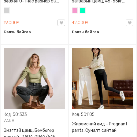
зөвхөн 0-1 нас размер 80
загварын цамц, 46-55кг
сонголттой
жинд таарна
Цайвар
Бүдэг
Номин
саарал
ягаан
ногоон
19,000₮
42,000₮
Бэлэн байгаа
Бэлэн байгаа
Код: 501333
Код: 501105
ZARA
Жирэмсний өмд - Pregnant
Эмэгтэй цамц, Бөмбөгөр
pants, Суналт сайтай
мөртэй , ZARA, 0962/645