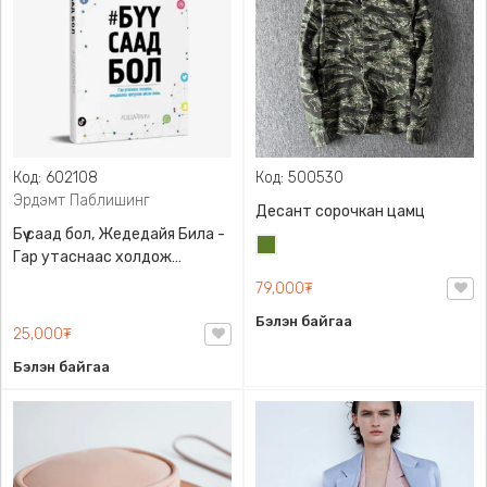
Код: 602108
Код: 500530
Эрдэмт Паблишинг
Десант сорочкан цамц
Бүү саад бол, Жедедайя Била -
Цэргийн
Гар утаснаас холдож
ногоон
амьдралаа эргүүлэн авсан
79,000₮
минь, Эрдэмт Паблишинг,
Бэлэн байгаа
9789919235192
25,000₮
Бэлэн байгаа