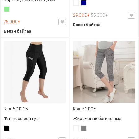
Цагаан
Хөх
Цайвар
29,000₮
55,000₮
ногоон
75,000₮
Бэлэн байгаа
Бэлэн байгаа
Код: 501005
Код: 501106
Фитнесс рейтуз
Жирэмсний богино өмд
Хар
Цагаан
Саарал