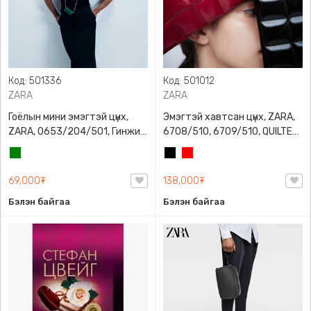
Код: 501336
Код: 501012
ZARA
ZARA
Гоёлын мини эмэгтэй цүнх,
Эмэгтэй хавтсан цүнх, ZARA,
ZARA, 0653/204/501, Гинжин
6708/510, 6709/510, QUILTED
оосортой, Дотроо тольтой
CLUTCH BAGDETAILS, Лакан,
Ногоон
Хар
Улаан
Гинжин оосортой
69,000₮
138,000₮
Бэлэн байгаа
Бэлэн байгаа