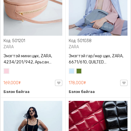
Код: 501201
Код: 501038
ZARA
ZARA
Эмэгтэй мини цүнх, ZARA,
Эмэгтэй гар/мөр цүнх, ZARA,
4234/201/942, Арьсан
6671/610, QUILTED
материалтай, LIMITED EDITION
CROSSBODY BAG WITH HANDLE
Усан
Усан
Цэргийн
OVAL LEATHER HANDBAG TRF
ягаан
цэнхэр
ногоон
169,000₮
178,000₮
Бэлэн байгаа
Бэлэн байгаа