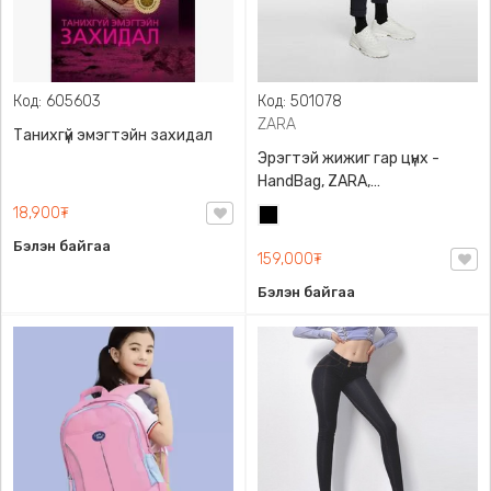
Код: 605603
Код: 501078
ZARA
Танихгүй эмэгтэйн захидал
Эрэгтэй жижиг гар цүнх -
HandBag, ZARA,
3720/005/040, PU арьс
18,900₮
Хар
Бэлэн байгаа
159,000₮
Бэлэн байгаа