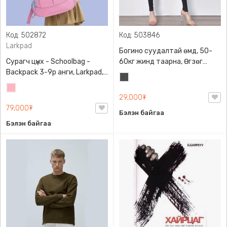
Код: 502872
Код: 503846
Larkpad
Богино суудалтай өмд, 50-
Сурагч цүнх - Schoolbag -
60кг жинд таарна, Өгзөг
Backpack 3-9р анги, Larkpad,
өргөгчтэй
Хар
9009-10128, Цацруулагчтай,
Цайвар
саарал
Олон тасалгаатай
29,000₮
ягаан
79,000₮
Бэлэн байгаа
Бэлэн байгаа