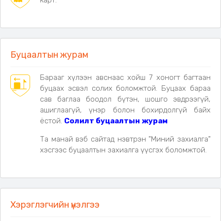
карт.
✔ Уян хоолой (шланк) ×1
✔ Хананд тогтоогч соруул ×1
✔ S хэлбэрийн өлгүүр дэгээ ×1
✔ 4 төрлийн тохируулгатай холбогч толгой ×1
✔ Type-C цэнэглэгч кабель ×1
Буцаалтын журам
✔ Хэрэглэх заавар ×1
✔ Хадгалах торон уут ×1
Барааг хүлээн авснаас хойш 7 хоногт багтаан
буцаах эсвэл солих боломжтой. Буцаах бараа
сав баглаа боодол бүтэн, шошго эвдрээгүй,
ашиглаагүй, үнэр болон бохирдолгүй байх
ёстой.
Солилт буцаалтын журам
Та манай вэб сайтад нэвтрэн "Миний захиалга"
хэсгээс буцаалтын захиалга үүсгэх боломжтой.
Хэрэглэгчийн үнэлгээ