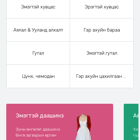
Эмэгтэй хувцас
Эрэгтэй хувцас
Аялал & Ууланд алхалт
Гэр ахуйн бараа
Гутал
Эмэгтэй гутал
Цүнх, чемодан
Гэр ахуйн цахилгаан бараа
Эмэгтэй даашинз
Ая
Зуны өнгөлөг даашинз
Хий
Өнгө загварын өргөн
гу