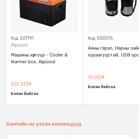
Код: 501791
Код: 500076
Alpicool
Аяны гэрэл, Нарны зай
Машины хөргүүр - Cooler &
хураагууртай, USB оро
Warmer box, Alpicool
220V - оор цэнэглэгдэ
19,000₮
502,333₮
Бэлэн байгаа
Бэлэн байгаа
Хамгийн их үзсэн коллекцууд