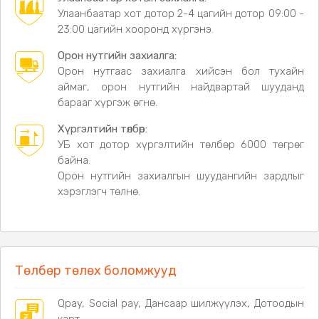
Халуун хүйтний мэдрэгчтэй
тул бүлээн усаа
Улаанбаатар хот дотор 2-4 цагийн дотор 09:00 -
тааруулаад ая тухтай шүршүүрт орох боломжтой
23:00 цагийн хооронд хүргэнэ.
Аялал, кемпинг, зуслан, авто аялал, түрээсийн
Орон нутгийн захиалга:
байр зэрэгт тохиромжтой
Орон нутгаас захиалга хийсэн бол тухайн
Гадаа машинаа угаахад тохиромжтой
аймаг, орон нутгийн найдвартай шууданд
Авсаархан хэмжээтэй, авч явахад хялбар
барааг хүргэж өгнө.
Техникийн үзүүлэлт
Хүргэлтийн төлбөр:
Цэнэглэх чадал:
20W
УБ хот дотор хүргэлтийн төлбөр 6000 төгрөг
Цэнэглэх төрөл:
Type-C
байна.
Цэнэглэх хугацаа:
3.5 цаг
Орон нутгийн захиалгын шуудангийн зардлыг
Цэвэр жин:
475 г
хэрэглэгч төлнө.
Савлагааны төрөл:
Хатуу картон хайрцаг (Aircraft
box)
Нэг ширхэгийн савлагааны хэмжээ:
230×190×77 мм
Дагалдах хэрэгсэл
Төлбөр төлөх боломжууд
✔ Ухаалаг шүршүүрийн насос (үндсэн төхөөрөмж) ×1
Qpay, Social pay, Дансаар шилжүүлэх, Дотоодын
✔ Шүршүүрийн толгой ×1