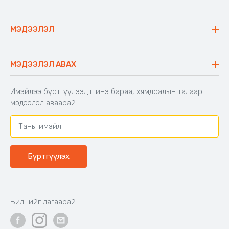
Ажлын байр
Майхан
Ажиллах арга барил
Сүүдрэвч
МЭДЭЭЛЭЛ
Блог
Аяны ширээ
Түгээмэл асуулт
Хийлдэг гудас
Буцаалтын журам
МЭДЭЭЛЭЛ АВАХ
Аяны түшлэгтэй сандал
Захиалга шалгах
Хамтран ажиллах
Имэйлээ бүртгүүлээд шинэ бараа, хямдралын талаар
Холбоо барих
мэдээлэл аваарай.
Бүртгүүлэх
Биднийг дагаарай