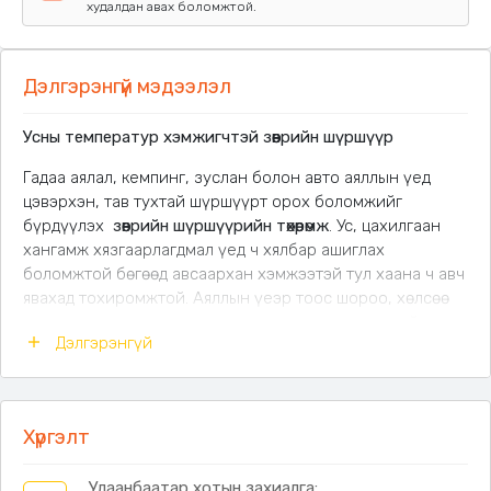
худалдан авах боломжтой.
Дэлгэрэнгүй мэдээлэл
Усны температур хэмжигчтэй зөөврийн шүршүүр
Гадаа аялал, кемпинг, зуслан болон авто аяллын үед
цэвэрхэн, тав тухтай шүршүүрт орох боломжийг
бүрдүүлэх
зөөврийн шүршүүрийн төхөөрөмж
. Ус, цахилгаан
хангамж хязгаарлагдмал үед ч хялбар ашиглах
боломжтой бөгөөд авсаархан хэмжээтэй тул хаана ч авч
явахад тохиромжтой. Аяллын үеэр тоос шороо, хөлсөө
арилгах, зусланд амрах үед усанд орох, мөн гэрийн
Дэлгэрэнгүй
тэжээвэр амьтнаа угаах зэрэг олон зориулалтаар
ашиглаж болно.
Цахилгаангүй газар ч ашиглах боломжтой
зөөврийн
Хүргэлт
ухаалаг шүршүүр
Ус соруулах насос бүхий системтэй, хүссэн
газартаа усанд орох боломжтой
Улаанбаатар хотын захиалга: