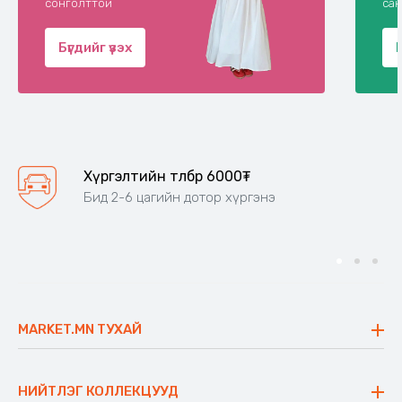
сонголттой
сан
Бүгдийг үзэх
Хүргэлтийн төлбөр 6000₮
Бид 2-6 цагийн дотор хүргэнэ
MARKET.MN ТУХАЙ
Бидний тухай
Үнэт зүйлс
НИЙТЛЭГ КОЛЛЕКЦУУД