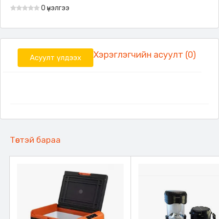
0 үнэлгээ
Хэрэглэгчийн асуулт (0)
Асуулт үлдээх
Төстэй бараа