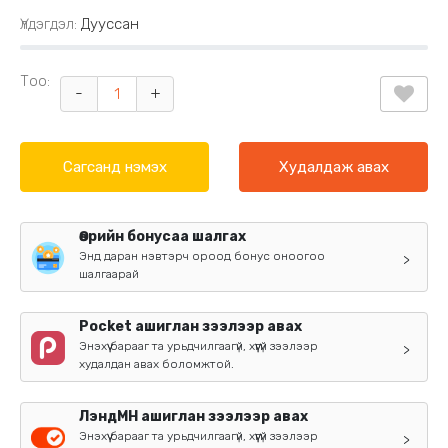
Үлдэгдэл:
Дууссан
Тоо:
-
+
Сагсанд нэмэх
Худалдаж авах
Өөрийн бонусаа шалгах
Энд даран нэвтэрч ороод бонус оноогоо
>
шалгаарай
Pocket ашиглан зээлээр авах
Энэхүү барааг та урьдчилгаагүй, хүүгүй зээлээр
>
худалдан авах боломжтой.
ЛэндМН ашиглан зээлээр авах
Энэхүү барааг та урьдчилгаагүй, хүүгүй зээлээр
>