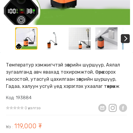
Температур хэмжигчтэй зөөврийн шүршүүр, Аялал
зугаалганд авч явахад тохиромжтой, Өөрөө сорох
насостой, утасгүй цахилгаан зөөврийн шүршүүр,
Гадаа, халуун усгүй үед хэрэглэх ухаалаг төхөөрөмж
Код: 193884
0 үнэлгээ
119,000 ₮
Үнэ
: