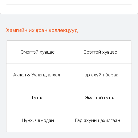
Хамгийн их үзсэн коллекцууд
Эмэгтэй хувцас
Эрэгтэй хувцас
Аялал & Ууланд алхалт
Гэр ахуйн бараа
Гутал
Эмэгтэй гутал
Цүнх, чемодан
Гэр ахуйн цахилгаан бараа