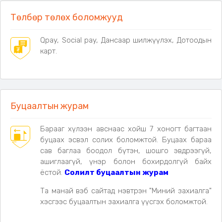
Төлбөр төлөх боломжууд
Qpay, Social pay, Дансаар шилжүүлэх, Дотоодын
карт.
Буцаалтын журам
Барааг хүлээн авснаас хойш 7 хоногт багтаан
буцаах эсвэл солих боломжтой. Буцаах бараа
сав баглаа боодол бүтэн, шошго эвдрээгүй,
ашиглаагүй, үнэр болон бохирдолгүй байх
ёстой.
Солилт буцаалтын журам
Та манай вэб сайтад нэвтрэн "Миний захиалга"
хэсгээс буцаалтын захиалга үүсгэх боломжтой.