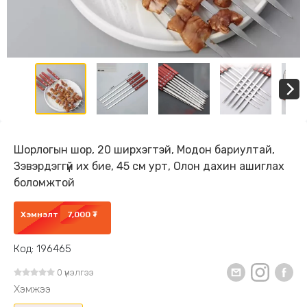
Шорлогын шор, 20 ширхэгтэй, Модон бариултай,
Зэвэрдэггүй их бие, 45 см урт, Олон дахин ашиглах
боломжтой
Хэмнэлт
7,000 ₮
Код: 196465
0 үнэлгээ
Хэмжээ