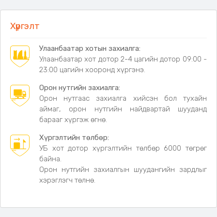
шарахад тохиромжтой
Дахин ашиглах боломжтой, цэвэрлэхэд хялбар
Хүргэлт
Үзүүлэлт:
Улаанбаатар хотын захиалга:
Материал:
Зэвэрдэггүй ган их бие, модон бариул
Улаанбаатар хот дотор 2-4 цагийн дотор 09:00 -
Урт:
45 см
23:00 цагийн хооронд хүргэнэ.
Бариулын урт:
13 см
Шор хэсгийн урт:
31 см
Орон нутгийн захиалга:
Өргөн:
10 мм
Орон нутгаас захиалга хийсэн бол тухайн
Зузаан:
2 мм
аймаг, орон нутгийн найдвартай шууданд
барааг хүргэж өгнө.
Хүргэлтийн төлбөр:
УБ хот дотор хүргэлтийн төлбөр 6000 төгрөг
байна.
Орон нутгийн захиалгын шуудангийн зардлыг
хэрэглэгч төлнө.