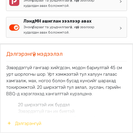
Энэхүү барааг та урьдчилгаагүй, хүүгүй зээлээр
>
худалдан авах боломжтой.
ЛэндМН ашиглан зээлээр авах
Энэхүү барааг та урьдчилгаагүй, хүүгүй зээлээр
>
худалдан авах боломжтой.
Дэлгэрэнгүй мэдээлэл
Зэвэрдэггүй гангаар хийгдсэн, модон бариултай 45 см
урт шорлогны шор. Урт хэмжээтэй тул халуун галаас
хамгаалж, мах, ногоо болон бусад хүнсийг шарахад
тохиромжтой. 20 ширхэгтэй тул аялал, зуслан, гэрийн
BBQ-д хэрэглэхэд хангалттай хүрэлцэнэ.
20 ширхэгтэй иж бүрдэл
Зэвэрдэггүй ган их биетэй
Халуунд тэсвэртэй модон бариултай
Дэлгэрэнгүй
Нийт урт:
45 см
Мах, тахиа, ногоо, хиам зэрэг төрөл бүрийн хүнс