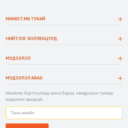
MARKET.MN ТУХАЙ
Бидний тухай
Үнэт зүйлс
НИЙТЛЭГ КОЛЛЕКЦУУД
Ажлын байр
Майхан
Ажиллах арга барил
Сүүдрэвч
МЭДЭЭЛЭЛ
Блог
Аяны ширээ
Түгээмэл асуулт
Хийлдэг гудас
Буцаалтын журам
МЭДЭЭЛЭЛ АВАХ
Аяны түшлэгтэй сандал
Захиалга шалгах
Хамтран ажиллах
Имэйлээ бүртгүүлээд шинэ бараа, хямдралын талаар
Холбоо барих
мэдээлэл аваарай.