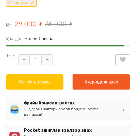
20 ширхэгтэй
28,000 ₮
35,000 ₮
Үнэ
:
Үлдэгдэл:
Бэлэн байгаа
Тоо:
-
+
Сагсанд нэмэх
Худалдаж авах
Өөрийн бонусаа шалгах
Энд даран нэвтэрч ороод бонус оноогоо
>
шалгаарай
Pocket ашиглан зээлээр авах