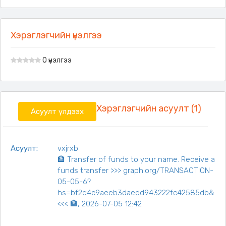
Хэрэглэгчийн үнэлгээ
0 үнэлгээ
Хэрэглэгчийн асуулт (1)
Асуулт үлдээх
Асуулт:
vxjrxb
🏦 Transfer of funds to your name. Receive a
funds transfer >>> graph.org/TRANSACTION-
05-05-6?
hs=bf2d4c9aeeb3daedd943222fc42585db&
<<< 🏦, 2026-07-05 12:42