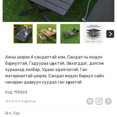
Аяны ширээ 4 сандалтай ком, Сандал нь модон
бариултай, Гадуураа цүнхтэй, Эвхэгддэг, дэлгэж
хураахад хялбар, Удаан эдэлгээтэй, Ган
материалтай ширээ, Сандал модон бариул сайн
чанарын даавуун суудал ган хүрээтэй
Код: 196863
0 үнэлгээ
Өнгө:
Хар