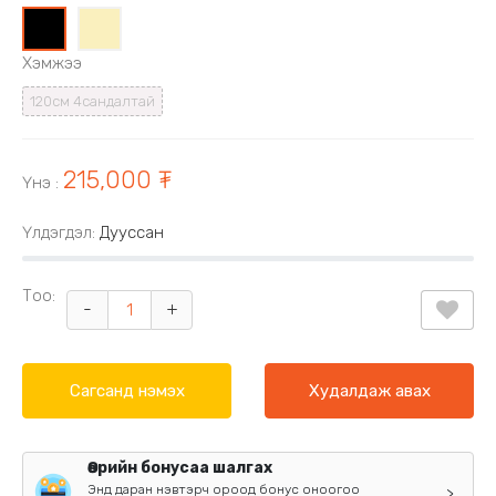
0
1
Хэмжээ
120см 4сандалтай
215,000 ₮
Үнэ
:
Үлдэгдэл:
Дууссан
Тоо:
-
+
Сагсанд нэмэх
Худалдаж авах
Өөрийн бонусаа шалгах
Энд даран нэвтэрч ороод бонус оноогоо
>