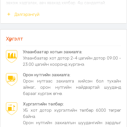
эвхэж хадгалах, авч явахад хялбар. 4ш сандалтай.
Өнгө:
Хар, Шаргал
Дэлгэрэнгүй
Хайрцганы хэмжээ:
Ширээний-71х21х19см,
Сандлын-57х54х14.5см
Материал:
Бат бөх ган төмөр материалтай ширээ,
Хүргэлт
Сандал /даавуун суудал болон түшлэгтэй, модон
бариултай, ган хүрээтэй/
Хэмжээ:
Ширээ-120х60х42см, Сандал-59х51х37см,
Улаанбаатар хотын захиалга:
Сандлын даавуун түшлэгийн хэмжээ-25.5см,
Улаанбаатар хот дотор 2-4 цагийн дотор 09:00 -
Бариул хоорондын зай-53.5см
23:00 цагийн хооронд хүргэнэ.
Давуу талууд:
Ширээний тавцан матт зурагдаж муухай
Орон нутгийн захиалга:
болохгүй. Мөн сандлын бариул модон бөгөөд нуруу
Орон нутгаас захиалга хийсэн бол тухайн
болон хөлөндөө тааруулан суух ховилтой.
аймаг, орон нутгийн найдвартай шууданд
барааг хүргэж өгнө.
Хүргэлтийн төлбөр:
УБ хот дотор хүргэлтийн төлбөр 6000 төгрөг
байна.
Орон нутгийн захиалгын шуудангийн зардлыг