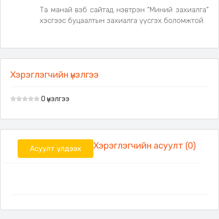
Та манай вэб сайтад нэвтрэн "Миний захиалга"
хэсгээс буцаалтын захиалга үүсгэх боломжтой.
Хэрэглэгчийн үнэлгээ
0 үнэлгээ
Хэрэглэгчийн асуулт (0)
Асуулт үлдээх