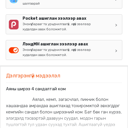
шалгаарай
Pocket ашиглан зээлээр авах
Энэхүү барааг та урьдчилгаагүй, хүүгүй зээлээр
>
худалдан авах боломжтой.
ЛэндМН ашиглан зээлээр авах
Энэхүү барааг та урьдчилгаагүй, хүүгүй зээлээр
>
худалдан авах боломжтой.
Дэлгэрэнгүй мэдээлэл
Аяны ширээ 4 сандалтай ком
Аялал, кемп, загасчлал, пикник болон
хашаандаа амрахдаа ашиглахад тохиромжтой эвхэгддэг
кемпийн сандал болон ширээний ком. Бат бөх ган хүрээ,
элэгдэлд тэсвэртэй даавуун суудал, модон гарын
түшлэгтэй тул удаан суухад тухтай. Ашиглаагүй үедээ