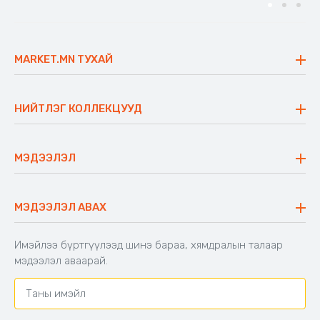
MARKET.MN ТУХАЙ
Бидний тухай
Үнэт зүйлс
НИЙТЛЭГ КОЛЛЕКЦУУД
Ажлын байр
Майхан
Ажиллах арга барил
Сүүдрэвч
МЭДЭЭЛЭЛ
Блог
Аяны ширээ
Түгээмэл асуулт
Хийлдэг гудас
Буцаалтын журам
МЭДЭЭЛЭЛ АВАХ
Аяны түшлэгтэй сандал
Захиалга шалгах
Хамтран ажиллах
Имэйлээ бүртгүүлээд шинэ бараа, хямдралын талаар
Холбоо барих
мэдээлэл аваарай.