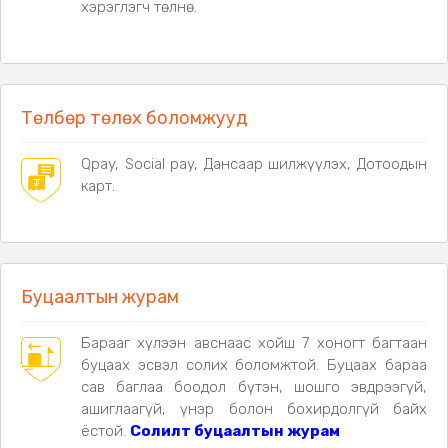
хэрэглэгч төлнө.
Төлбөр төлөх боломжууд
Qpay, Social pay, Дансаар шилжүүлэх, Дотоодын
карт.
Буцаалтын журам
Барааг хүлээн авснаас хойш 7 хоногт багтаан
буцаах эсвэл солих боломжтой. Буцаах бараа
сав баглаа боодол бүтэн, шошго эвдрээгүй,
ашиглаагүй, үнэр болон бохирдолгүй байх
ёстой.
Солилт буцаалтын журам