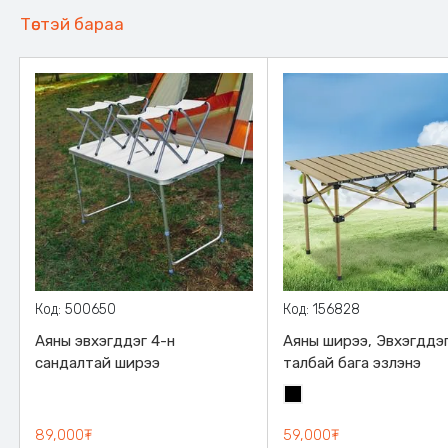
Төстэй бараа
Код: 500650
Код: 156828
Аяны эвхэгддэг 4-н
Аяны ширээ, Эвхэгддэг
сандалтай ширээ
талбай бага эзлэнэ
Хар
89,000₮
59,000₮