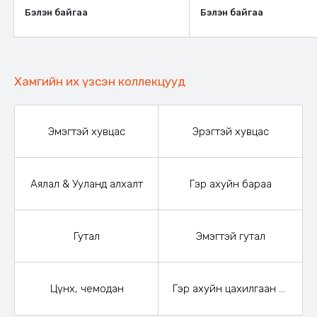
Бэлэн байгаа
Бэлэн байгаа
Хамгийн их үзсэн коллекцууд
Эмэгтэй хувцас
Эрэгтэй хувцас
Аялал & Ууланд алхалт
Гэр ахуйн бараа
Гутал
Эмэгтэй гутал
Цүнх, чемодан
Гэр ахуйн цахилгаан бараа