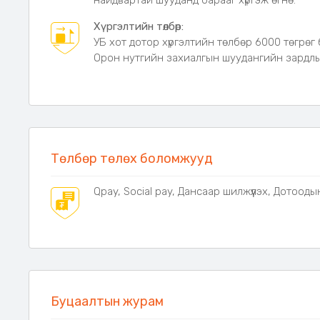
найдвартай шууданд барааг хүргэж өгнө.
Авсаархан, авч явахад хялбар
Хүргэлтийн төлбөр:
Гадаа болон гэрийн нөхцөлд ашиглах боломжт
УБ хот дотор хүргэлтийн төлбөр 6000 төгрөг 
Сонгодог Италийн аргаар өтгөн эспрессо бэлт
Орон нутгийн захиалгын шуудангийн зардлыг
Модон бариул нь халалт бага дамжуулдаг
Кофены амтыг илүү жигд гаргах дагалдах хэрэгслү
Аялал, кемпинг, пикник, бэлэг болгон өгөхөд 
Хэмжээ:
300мл.
Төлбөр төлөх боломжууд
Qpay, Social pay, Дансаар шилжүүлэх, Дотооды
Буцаалтын журам