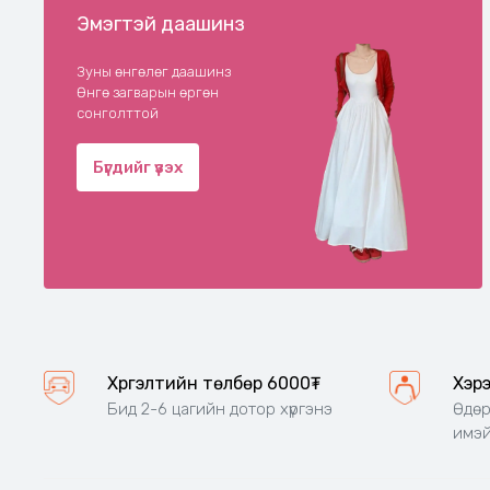
Эмэгтэй даашинз
Зуны өнгөлөг даашинз
Өнгө загварын өргөн
сонголттой
Бүгдийг үзэх
Хүргэлтийн төлбөр 6000₮
Хэр
Бид 2-6 цагийн дотор хүргэнэ
Өдөр
имэй