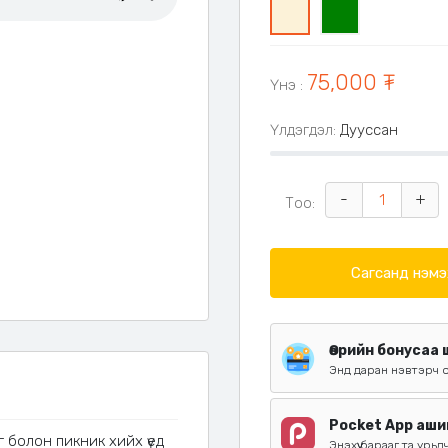
0
1
75,000 ₮
Үнэ
:
Үлдэгдэл:
Дууссан
-
+
Тоо:
Сагсанд нэмэ
Өөрийн бонусаа
Энд даран нэвтэрч 
Pocket App аши
г болон пикник хийх үед
Энэхүү барааг та урьд