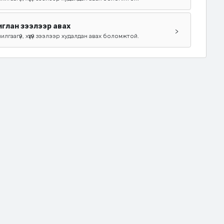
глан зээлээр авах
>
чилгаагүй, хүүгүй зээлээр худалдан авах боломжтой.