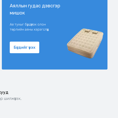
Аяллын гудас дэвсгэр
мишок
Ая тухыг бүрдүүлэх олон
төрлийн аяны хэрэгслүүд
Бүгдийг үзэх
жууд
р шилжүүлэх,