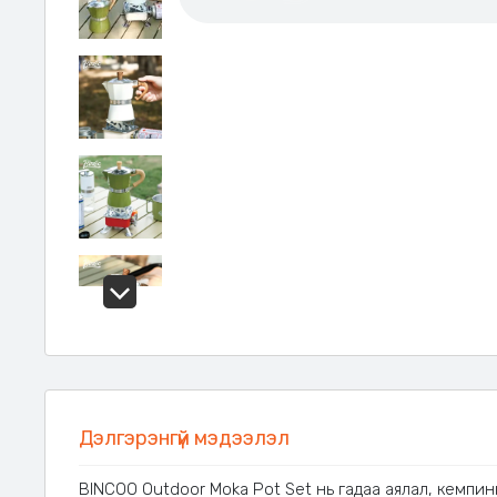
Дэлгэрэнгүй мэдээлэл
BINCOO Outdoor Moka Pot Set нь гадаа аялал, кемпин