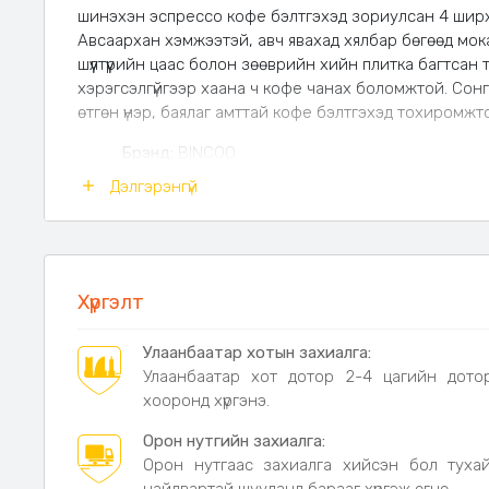
шинэхэн эспрессо кофе бэлтгэхэд зориулсан 4 ширх
Авсаархан хэмжээтэй, авч явахад хялбар бөгөөд мока
шүүлтүүрийн цаас болон зөөврийн хийн плитка багтсан 
хэрэгсэлгүйгээр хаана ч кофе чанах боломжтой. Сон
өтгөн үнэр, баялаг амттай кофе бэлтгэхэд тохиромжт
Брэнд:
BINCOO
Төрөл:
Outdoor Moka Pot Set
Дэлгэрэнгүй
Өнгө:
Ногоон, Цөцгий цагаан
Зориулалт:
Кемпинг, аялал, пикник, гадаа боло
Кофе бэлтгэх арга:
Stovetop Moka Pot (плиткан
Иж бүрдэлд багтах зүйлс
Хүргэлт
BINCOO Moka Pot ×1
Улаанбаатар хотын захиалга:
Кофе нунтаг тараагч (Coffee Distributor) ×1
Улаанбаатар хот дотор 2-4 цагийн дото
Дугуй шүүлтүүрийн цаас ×100 ширхэг
хооронд хүргэнэ.
Зөөврийн кемпингийн хийн плитка ×1
Орон нутгийн захиалга:
Онцлог давуу тал
Орон нутгаас захиалга хийсэн бол туха
4 хэрэгслийг нэг дор багтаасан иж бүрдэл