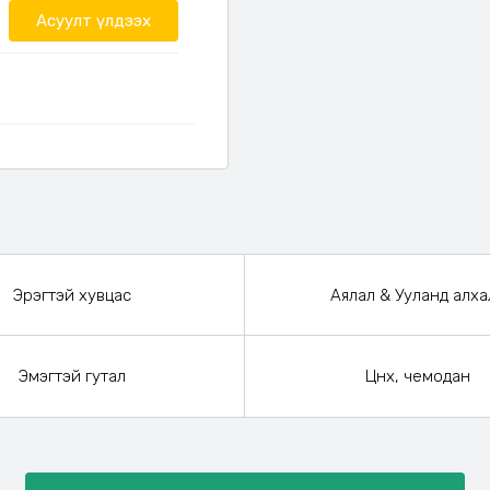
Асуулт үлдээх
Эрэгтэй хувцас
Аялал & Ууланд алха
Эмэгтэй гутал
Цүнх, чемодан