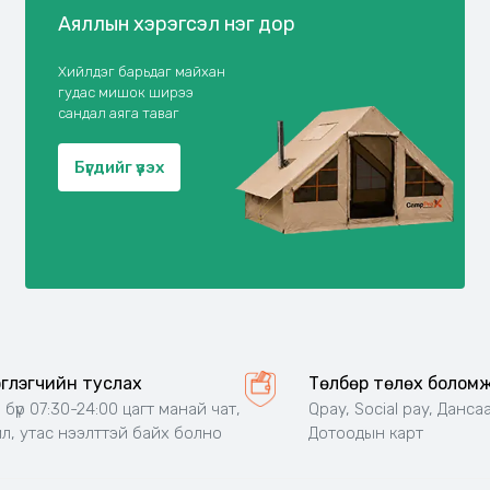
Аяллын хэрэгсэл нэг дор
Хийлдэг барьдаг майхан
гудас мишок ширээ
сандал аяга таваг
Бүгдийг үзэх
эглэгчийн туслах
Төлбөр төлөх болом
 бүр 07:30-24:00 цагт манай чат,
Qpay, Social pay, Дансаа
л, утас нээлттэй байх болно
Дотоодын карт