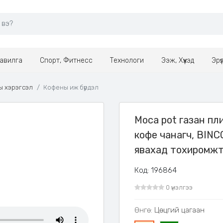
авилга
Спорт, Фитнесс
Технологи
Ээж, Хүүхэд
Эрү
 хэрэгсэл
Кофены иж бүрдэл
Moca pot газан пл
кофе чанагч, BINC
явахад тохиромж
Код: 196864
0 үнэлгээ
Өнгө:
Цөцгий цагаан