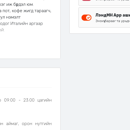
эг иж бүрдэл юм.
 пот, кофе жигд тараагч,
ЛэндМН App аши
тул нэмэлт
Энэхүү барааг та урьд
годог Италийн аргаар
ой.
н гэрийн хэрэглээ
 дээр чанах)
р 09:00 - 23:00 цагийн
йн аймаг, орон нутгийн