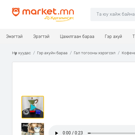
Эмэгтэй
Эрэгтэй
Цахилгаан бараа
Гэр ахуй
Т
Нүүр хуудас
Гэр ахуйн бараа
Гал тогооны хэрэгсэл
Кофены