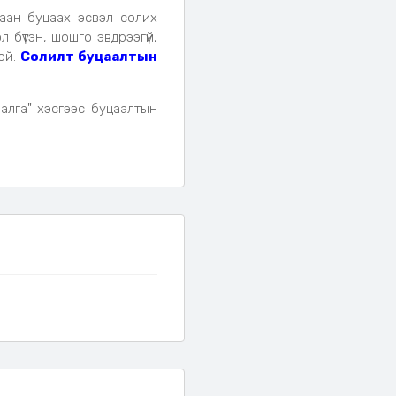
таан буцаах эсвэл солих
 бүтэн, шошго эвдрээгүй,
той.
Солилт буцаалтын
алга" хэсгээс буцаалтын