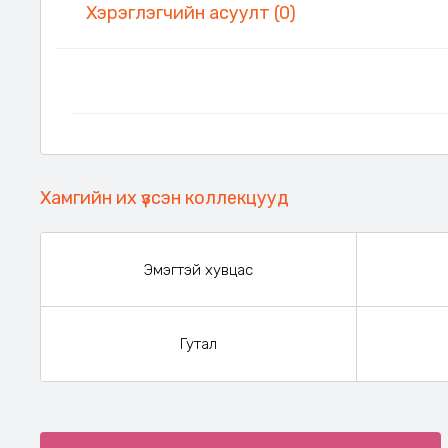
Хэрэглэгчийн асуулт (0)
Хамгийн их үзсэн коллекцууд
Эмэгтэй хувцас
Гутал