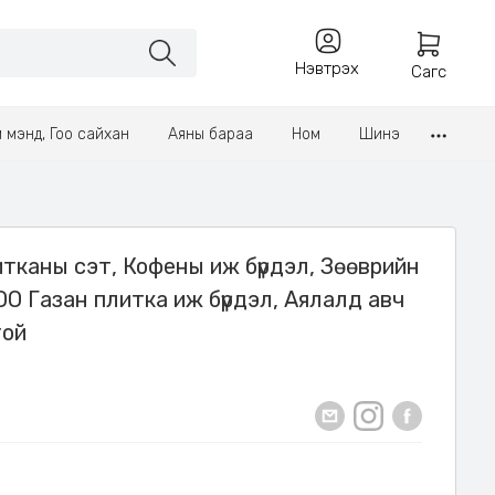
Нэвтрэх
Сагс
үл мэнд, Гоо сайхан
Аяны бараа
Ном
Шинэ
итканы сэт, Кофены иж бүрдэл, Зөөврийн
OO Газан плитка иж бүрдэл, Аялалд авч
той