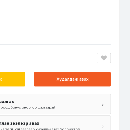
х
Худалдаж авах
 шалгах
>
ороод бонус оноогоо шалгаарай
глан зээлээр авах
>
чилгаагүй, хүүгүй зээлээр худалдан авах боломжтой.