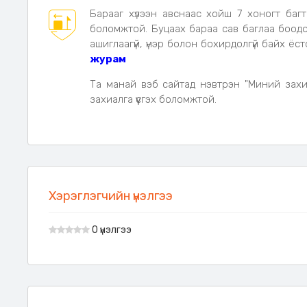
Барааг хүлээн авснаас хойш 7 хоногт баг
боломжтой. Буцаах бараа сав баглаа боодол
ашиглаагүй, үнэр болон бохирдолгүй байх ёс
журам
Та манай вэб сайтад нэвтрэн "Миний захи
захиалга үүсгэх боломжтой.
Хэрэглэгчийн үнэлгээ
0 үнэлгээ