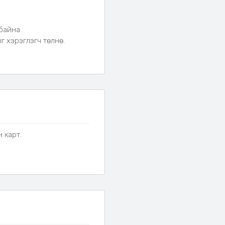
ой
байна.
гэнэ
 хэрэглэгч төлнө.
үдтэй
тохиромжтой
н карт.