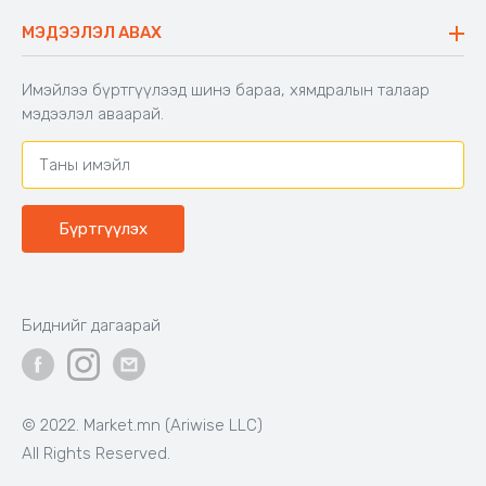
Хийлдэг гудас
Буцаалтын журам
МЭДЭЭЛЭЛ АВАХ
Аяны түшлэгтэй сандал
Захиалга шалгах
Хамтран ажиллах
Имэйлээ бүртгүүлээд шинэ бараа, хямдралын талаар
Холбоо барих
мэдээлэл аваарай.
Бүртгүүлэх
Биднийг дагаарай
© 2022. Market.mn (Ariwise LLC)
All Rights Reserved.