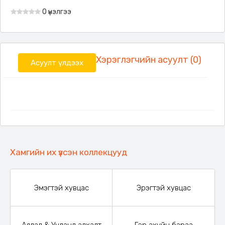
0 үнэлгээ
Хэрэглэгчийн асуулт (0)
Асуулт үлдээх
Хамгийн их үзсэн коллекцууд
Эмэгтэй хувцас
Эрэгтэй хувцас