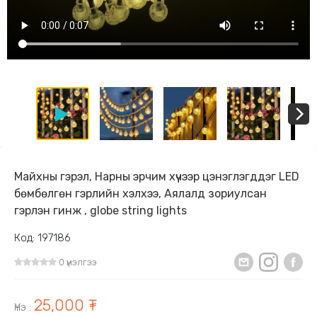
Майхны гэрэл, Нарны эрчим хүчээр цэнэглэгддэг LED
бөмбөлгөн гэрлийн хэлхээ, Аялалд зориулсан
гэрлэн гинж , globe string lights
Код: 197186
0 үнэлгээ
25,000 ₮
Үнэ
: