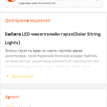
худалдан авах боломжтой.
Дэлгэрэнгүй мэдээлэл
Бөмбөлгөн LED чимэглэлийн гэрэл
(
Solar String
Lights)
Энэхүү гэрэл нь өдөр нь нарны гэрлээр өөрөө
цэнэглэгдэж, орой бүрэнхий болоход асаадаг байгаль
орчинд ээлтэй, цахилгаанд хэмнэлттэй гэрэлтүүлэг юм.
Аялалд явахдаа, г
эртээ , тагт, цэцэрлэг, кафе, арга
хэмжээний орчин зэргийг дулаан уур амьсгалтай болгох
Дэлгэрэнгүй
бөмбөлөг хэлбэрийн LED гэрлийн гинж
. Энгийн орчин
үеийн загвартай бөгөөд дотор болон гадна орчинд
гоёмсог чимэглэл болгон ашиглах боломжтой.
Дулаан зөөлөн гэрэл
– 3300K-аас доош өнгийн
Хүргэлт
температуртай тул нүдэнд тухтай, тайван уур амьсгал
бүрдүүлнэ.