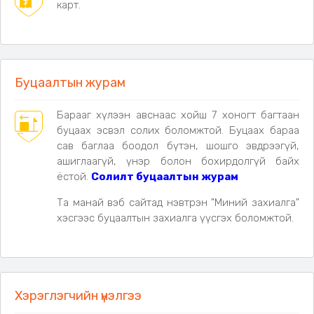
Ашиглах зориулалт:
карт.
Аялал зугаалганд майхны дотор болон гадна
гэрэлтүүлэг
Гэрийн интерьер чимэглэл
Тагт, цэцэрлэг, хашаа
Буцаалтын журам
Кафе, ресторан
Барааг хүлээн авснаас хойш 7 хоногт багтаан
Төрсөн өдөр, баяр, арга хэмжээний чимэглэл
буцаах эсвэл солих боломжтой. Буцаах бараа
сав баглаа боодол бүтэн, шошго эвдрээгүй,
ашиглаагүй, үнэр болон бохирдолгүй байх
ёстой.
Солилт буцаалтын журам
Та манай вэб сайтад нэвтрэн "Миний захиалга"
хэсгээс буцаалтын захиалга үүсгэх боломжтой.
Хэрэглэгчийн үнэлгээ