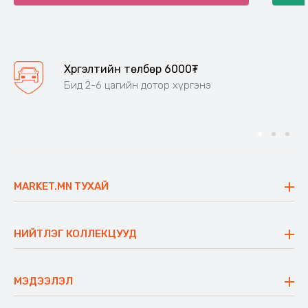
Хүргэлтийн төлбөр 6000₮
Бид 2-6 цагийн дотор хүргэнэ
MARKET.MN ТУХАЙ
Бидний тухай
Үнэт зүйлс
НИЙТЛЭГ КОЛЛЕКЦУУД
Ажлын байр
Майхан
Ажиллах арга барил
Сүүдрэвч
МЭДЭЭЛЭЛ
Блог
Аяны ширээ
Түгээмэл асуулт