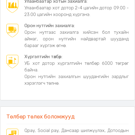
Улаанбаатар хотын захиалга:
Улаанбаатар хот дотор 2-4 цагийн дотор 09:00 -
LED гэрлийн эх үүсвэр
– Эрчим хүч бага зарцуулж,
23:00 цагийн хооронд хүргэнэ.
удаан хугацаанд ашиглах боломжтой.
Орон нутгийн захиалга:
Усны хамгаалалттай хийц
– IP55 хамгаалалттай
тул гадна орчинд ашиглахад тохиромжтой.
Орон нутгаас захиалга хийсэн бол тухайн
аймаг, орон нутгийн найдвартай шууданд
Орчин үеийн минимал дизайн
– Бөмбөлгөн
барааг хүргэж өгнө.
хэлбэр нь ямар ч интерьер, экстерьерт
зохицно.
Хүргэлтийн төлбөр:
Техникийн үзүүлэлт:
УБ хот дотор хүргэлтийн төлбөр 6000 төгрөг
байна.
Бүтээгдэхүүний төрөл:
Өргөгдсөн чимэглэлийн гэрэл
Орон нутгийн захиалгын шуудангийн зардлыг
Гэрлийн эх үүсвэр:
LED
хэрэглэгч төлнө.
Гэрлийн хүч:
15Вт – 20Вт
Гэрэлтүүлэх талбай:
3 м² хүртэл
Гэрэлтүүлгийн үндсэн материал:
PVC
Үндсэн их бие / хүрээ:
Зэс хийц
Хамгаалалтын зэрэг:
IP55
Төлбөр төлөх боломжууд
Загвар:
Энгийн орчин үеийн
Гэрлийн өнгө:
Дулаан шаргал гэрэл (3300K-аас доош)
Qpay, Social pay, Дансаар шилжүүлэх, Дотоодын