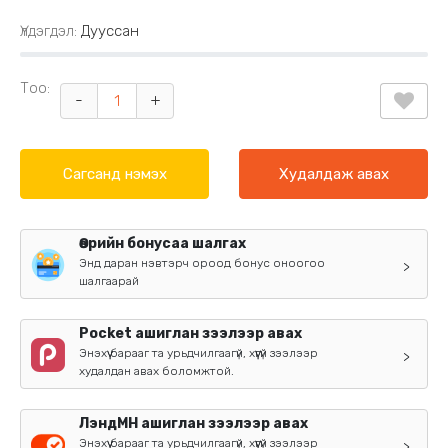
Үлдэгдэл:
Дууссан
Тоо:
-
+
Сагсанд нэмэх
Худалдаж авах
Өөрийн бонусаа шалгах
Энд даран нэвтэрч ороод бонус оноогоо
>
шалгаарай
Pocket ашиглан зээлээр авах
Энэхүү барааг та урьдчилгаагүй, хүүгүй зээлээр
>
худалдан авах боломжтой.
ЛэндМН ашиглан зээлээр авах
Энэхүү барааг та урьдчилгаагүй, хүүгүй зээлээр
>