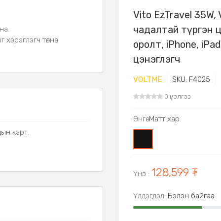
Vito EzTravel 35W,
лон PPS
технологи
чадалтай түргэн цэ
на.
хэрэглэгч төлнө.
оролт, iPhone, iPa
хөөрөмжүүдийг богино
цэнэглэгч
VOLTME
SKU: F4025
0 үнэлгээ
технологид суурьласан.
Өнгө:
Матт хар
дын карт.
0
хэлбэлзэл, богино
128,599 ₮
Үнэ
:
Үлдэгдэл:
Бэлэн байгаа
олтын тусламжтайгаар
эт төхөөрөмжийг цэнэглэх