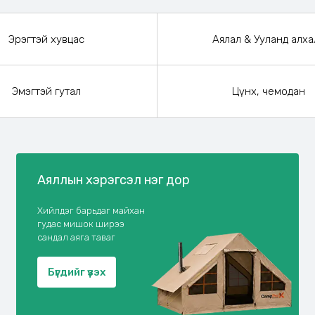
Эрэгтэй хувцас
Аялал & Ууланд алха
Эмэгтэй гутал
Цүнх, чемодан
Аяллын хэрэгсэл нэг дор
Хийлдэг барьдаг майхан
гудас мишок ширээ
сандал аяга таваг
Бүгдийг үзэх