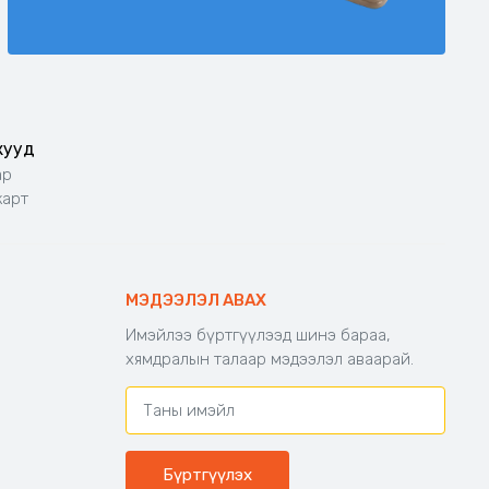
жууд
ар
карт
МЭДЭЭЛЭЛ АВАХ
Имэйлээ бүртгүүлээд шинэ бараа,
хямдралын талаар мэдээлэл аваарай.
Бүртгүүлэх