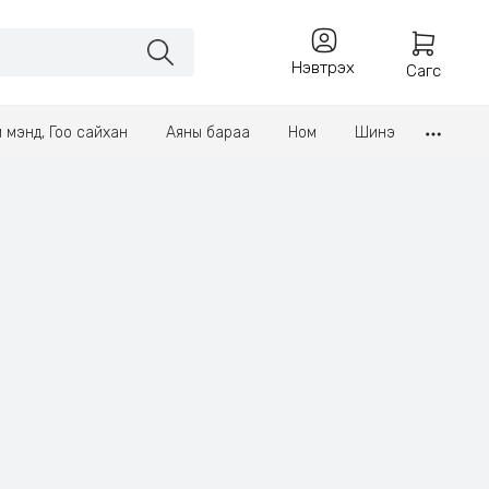
Нэвтрэх
Сагс
үл мэнд, Гоо сайхан
Аяны бараа
Ном
Шинэ