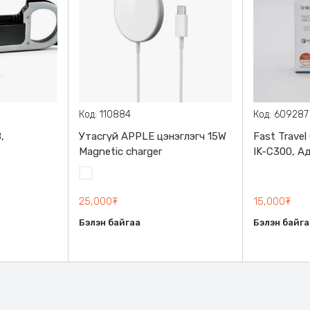
Код: 110884
Код: 609287
,
Утасгүй APPLE цэнэглэгч 15W
Fast Travel
Magnetic charger
IK-C300, А
USB оролт,
Цагаан
таблет түр
цэнэглэнэ
25,000₮
15,000₮
Бэлэн байгаа
Бэлэн байга