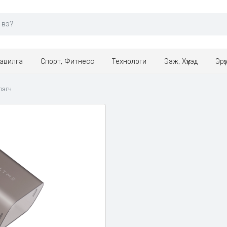
авилга
Спорт, Фитнесс
Технологи
Ээж, Хүүхэд
Эрү
лэгч