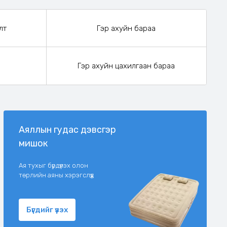
лт
Гэр ахуйн бараа
Гэр ахуйн цахилгаан бараа
Аяллын гудас дэвсгэр
мишок
Ая тухыг бүрдүүлэх олон
төрлийн аяны хэрэгслүүд
Бүгдийг үзэх