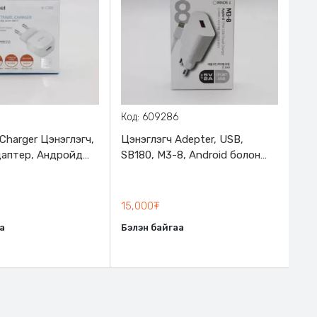
Код: 609286
Код
HO
 Charger Цэнэглэгч,
Цэнэглэгч Adepter, USB,
даптер, Андройд
SB180, M3-8, Android болон
USB
 ухаалаг утас
Iphone утас цэнэглэнэ
HO
гэн хугацаанд
+ г
2 п
15,000₮
Iph
17,
а
Бэлэн байгаа
1ме
Бэл