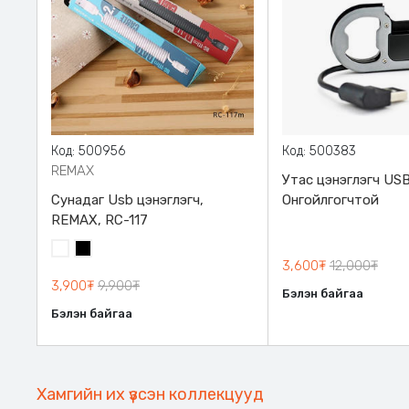
Код: 500956
Код: 500383
REMAX
Утас цэнэглэгч USB
Сунадаг Usb цэнэглэгч,
Онгойлгогчтой
REMAX, RC-117
Цагаан
Хар
3,600₮
12,000₮
3,900₮
9,900₮
Бэлэн байгаа
Бэлэн байгаа
Хамгийн их үзсэн коллекцууд