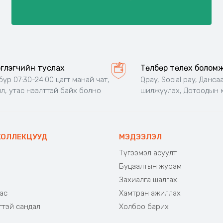
эглэгчийн туслах
Төлбөр төлөх болом
 бүр 07:30-24:00 цагт манай чат,
Qpay, Social pay, Данса
л, утас нээлттэй байх болно
шилжүүлэх, Дотоодын 
КОЛЛЕКЦУУД
МЭДЭЭЛЭЛ
Түгээмэл асуулт
Буцаалтын журам
э
Захиалга шалгах
ас
Хамтран ажиллах
гтэй сандал
Холбоо барих