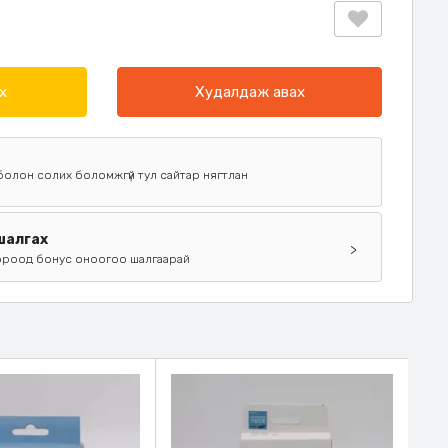
х
Худалдаж авах
х болон солих боломжгүй тул сайтар нягтлан
 шалгах
>
ороод бонус оноогоо шалгаарай