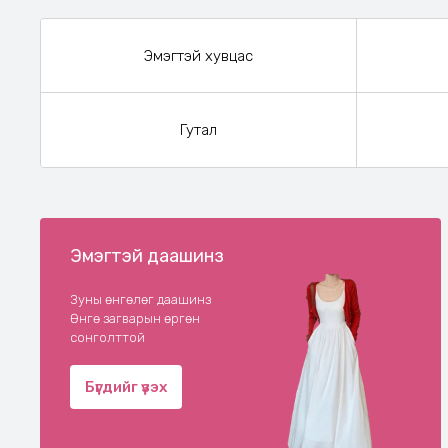
Эмэгтэй хувцас
Гутал
Эмэгтэй даашинз
Зуны өнгөлөг даашинз
Өнгө загварын өргөн
сонголттой
Бүгдийг үзэх