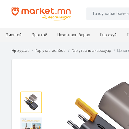
Эмэгтэй
Эрэгтэй
Цахилгаан бараа
Гэр ахуй
Т
Нүүр хуудас
Гар утас, холбоо
Гар утасны аксессуар
Цэнэг