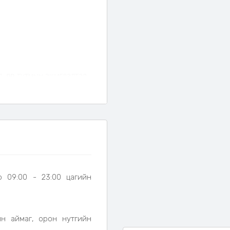
л, өдөр тутмын ашиглалтад
с хамгаалах
функцтэй.
 боломжтой
универсал
мгаалах хамгаалалт бүхий
р 09:00 - 23:00 цагийн
мпакт хэмжээтэй
.
йн аймаг, орон нутгийн