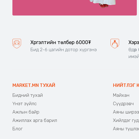
Хүргэлтийн төлбөр 6000₮
Хэр
Бид 2-6 цагийн дотор хүргэнэ
Өдөр
имэй
MARKET.MN ТУХАЙ
НИЙТЛЭГ 
Бидний тухай
Майхан
Үнэт зүйлс
Сүүдрэвч
Ажлын байр
Аяны ширэ
Ажиллах арга барил
Хийлдэг гуд
Блог
Аяны түшлэ