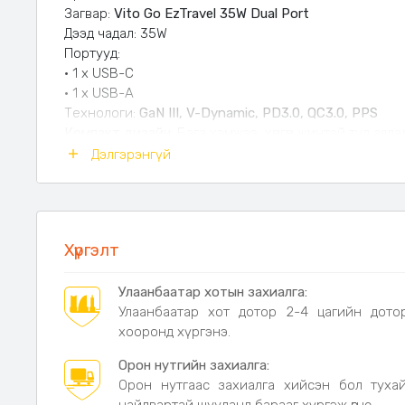
Загвар:
Vito Go EzTravel 35W Dual Port
Дээд чадал: 35W
Портууд:
• 1 x USB-C
• 1 x USB-А
Технологи:
GaN III, V-Dynamic, PD3.0, QC3.0, PPS
Компакт дизайн
: Бага хэмжээ, хөнгөн жинтэй тул аяла
тохиромжтой.
Дэлгэрэнгүй
Аюулгүй байдал:
Хэт халалт, цахилгааны хэлбэлзлээ
Дэлхийн хаана ч: Дэлхийн
200 гаруй улсад ашиглах
цэнэглэгч.
Хүргэлт
Онцлог
Нэгэн зэрэг
2 төхөөрөмж
ийг цэнэглэх боломжтой.
GaN технологи
нь өндөр үр ашигтай, халалтаас ха
Улаанбаатар хотын захиалга:
шилдэг технологи.
Улаанбаатар хот дотор 2-4 цагийн дото
Аялал, гэр, оффисын хэрэглээнд тохиромжтой
ко
хооронд хүргэнэ.
Орон нутгийн захиалга:
Яагаад VOLTME адаптер гэж?
Орон нутгаас захиалга хийсэн бол туха