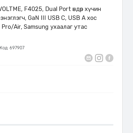
 VOLTME, F4025, Dual Port өндөр хүчин
нэглэгч, GaN III USB C, USB А хос
d Pro/Air, Samsung ухаалаг утас
Код: 697907