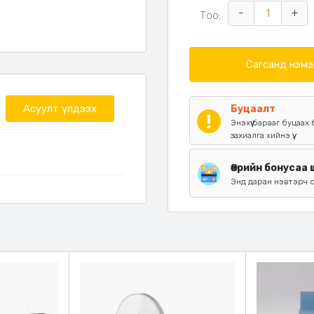
-
+
Тоо:
Сагсанд нэмэ
араар, чанартай
ай, дээд зэрэглэлийн
Асуулт үлдээх
Буцаалт
Энэхүү барааг буцаа
захиалга хийнэ үү.
Өөрийн бонусаа
Энд даран нэвтэрч 