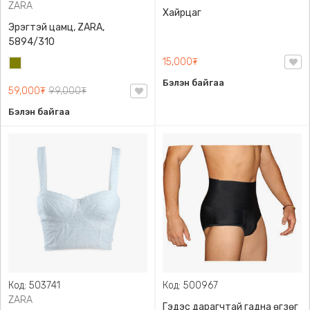
ZARA
Хайрцаг
Эрэгтэй цамц, ZARA,
5894/310
15,000₮
Олив
ногоон
Бэлэн байгаа
59,000₮
99,000₮
Бэлэн байгаа
Код: 503741
Код: 500967
ZARA
Гэдэс дарагчтай гадна өгзөг