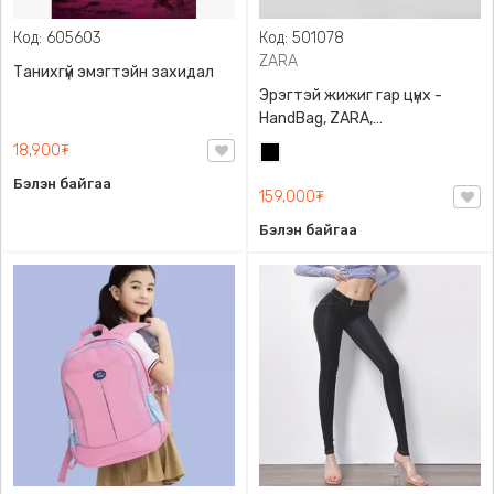
Код: 605603
Код: 501078
ZARA
Танихгүй эмэгтэйн захидал
Эрэгтэй жижиг гар цүнх -
HandBag, ZARA,
3720/005/040, PU арьс
18,900₮
Хар
Бэлэн байгаа
159,000₮
Бэлэн байгаа