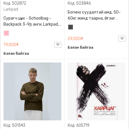
Код: 502872
Код: 503846
Larkpad
Богино суудалтай өмд, 50-
Сурагч цүнх - Schoolbag -
60кг жинд таарна, Өгзөг
Backpack 3-9р анги, Larkpad,
өргөгчтэй
Хар
9009-10128, Цацруулагчтай,
Цайвар
саарал
Олон тасалгаатай
29,000₮
ягаан
79,000₮
Бэлэн байгаа
Бэлэн байгаа
Код: 501343
Код: 605719