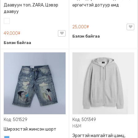
Даавуун топ, ZARA, Цэвэр
өргөгчтэй дотуур өмд
даавуу
Цагаан
25,000₮
49,000₮
Бэлэн байгаа
Бэлэн байгаа
Код: 501529
Код: 501349
H&M
Ширээстэй жинсэн шорт
Эрэгтэй малгайтай цамц,