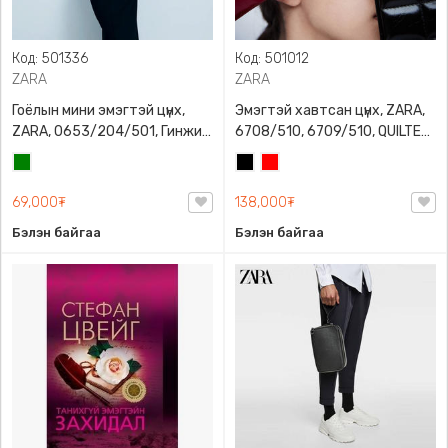
Код: 501336
Код: 501012
ZARA
ZARA
Гоёлын мини эмэгтэй цүнх,
Эмэгтэй хавтсан цүнх, ZARA,
ZARA, 0653/204/501, Гинжин
6708/510, 6709/510, QUILTED
оосортой, Дотроо тольтой
CLUTCH BAGDETAILS, Лакан,
Ногоон
Хар
Улаан
Гинжин оосортой
69,000₮
138,000₮
Бэлэн байгаа
Бэлэн байгаа