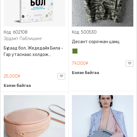
Код: 602108
Код: 500530
Эрдэмт Паблишинг
Десант сорочкан цамц
Бүү саад бол, Жедедайя Била -
Цэргийн
Гар утаснаас холдож
ногоон
амьдралаа эргүүлэн авсан
79,000₮
минь, Эрдэмт Паблишинг,
Бэлэн байгаа
9789919235192
25,000₮
Бэлэн байгаа