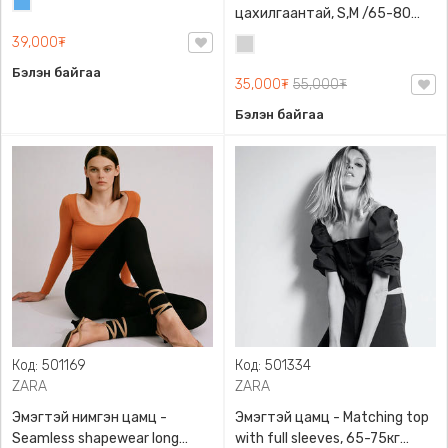
Жинсэн
цахилгаантай, S,M /65-80
цэнхэр
кг/, H&M, 0852614006,
39,000₮
Цайвар
Даавуу
саарал
Бэлэн байгаа
35,000₮
55,000₮
Бэлэн байгаа
Код: 501169
Код: 501334
ZARA
ZARA
Эмэгтэй нимгэн цамц -
Эмэгтэй цамц - Matching top
Seamless shapewear long
with full sleeves, 65-75кг