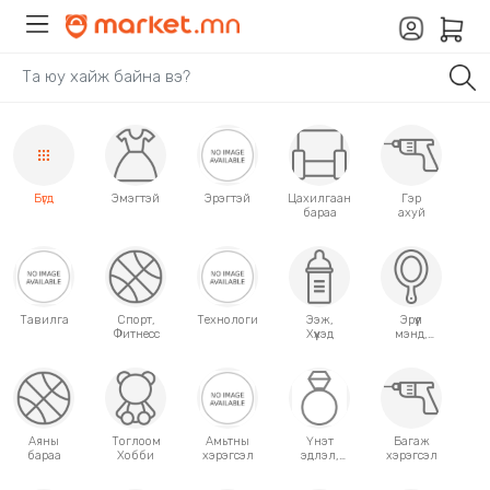
Бүгд
Эмэгтэй
Эрэгтэй
Цахилгаан
Гэр
бараа
ахуй
Тавилга
Спорт,
Технологи
Ээж,
Эрүүл
Фитнесс
Хүүхэд
мэнд,
Гоо
сайхан
Аяны
Тоглоом
Амьтны
Үнэт
Багаж
бараа
Хобби
хэрэгсэл
эдлэл,
хэрэгсэл
аксессуар