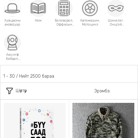
Хувцасны
Ном
Боловсрол,
Автомашин,
Шинэлэг,
аксессуар
Оффисын
Мотоцикл
Онцгой
хэрэгсэл
хэрэглээний
зүйлс
Аюулгүй
байдал,
Хамгаалалт
1 - 30 / Нийт 2500 бараа
Шүүлтүүр
Эрэмбэ: