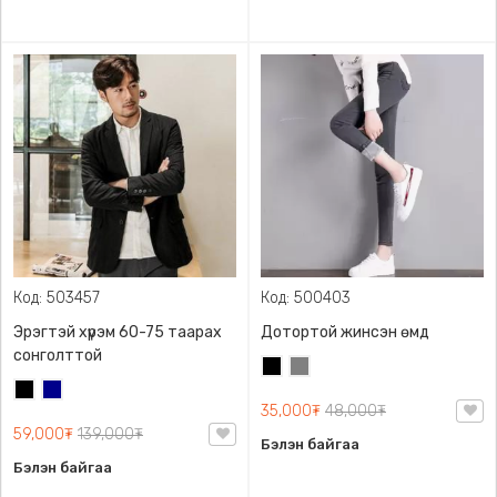
Код: 503457
Код: 500403
Эрэгтэй хүрэм 60-75 таарах
Дотортой жинсэн өмд
сонголттой
Хар
Саарал
Хар
Хөх
35,000₮
48,000₮
59,000₮
139,000₮
Бэлэн байгаа
Бэлэн байгаа