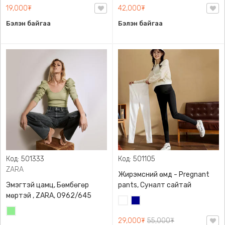
19,000₮
42,000₮
Бэлэн байгаа
Бэлэн байгаа
Код: 501333
Код: 501105
ZARA
Жирэмсний өмд - Pregnant
Эмэгтэй цамц, Бөмбөгөр
pants, Суналт сайтай
мөртэй , ZARA, 0962/645
Цагаан
Хөх
Цайвар
29,000₮
55,000₮
ногоон