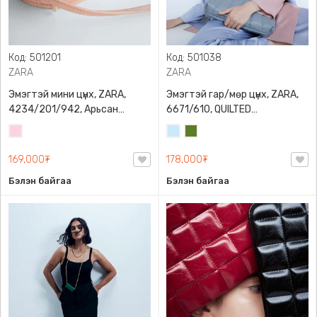
Код: 501201
Код: 501038
ZARA
ZARA
Эмэгтэй мини цүнх, ZARA,
Эмэгтэй гар/мөр цүнх, ZARA,
4234/201/942, Арьсан
6671/610, QUILTED
материалтай, LIMITED EDITION
CROSSBODY BAG WITH HANDLE
Усан
Усан
Цэргийн
OVAL LEATHER HANDBAG TRF
ягаан
цэнхэр
ногоон
169,000₮
178,000₮
Бэлэн байгаа
Бэлэн байгаа