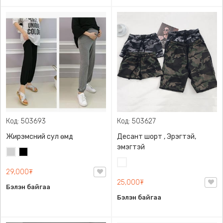
Код: 503693
Код: 503627
Жирэмсний сул өмд
Десант шорт , Эрэгтэй,
эмэгтэй
Цайвар
Хар
саарал
Цайвар
29,000₮
десант
25,000₮
Бэлэн байгаа
Бэлэн байгаа