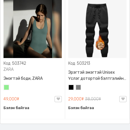
Код: 503742
Код: 503213
ZARA
Эрэгтэй эмэгтэй Unisex
Эмэгтэй боди, ZARA
Үслэг дотортой бэлтгэлийн
өмд,
Цайвар
Хар
Саарал
ногоон
49,000₮
29,000₮
38,000₮
Бэлэн байгаа
Бэлэн байгаа