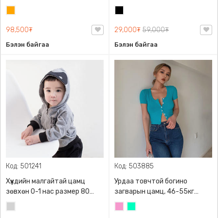
sleeve t-shirt, 40-60кг жинд
жинд таарна, ZARA,
Улбар
Хар
таарна, ZARA, 8779/458/615,
0962/642/800, Задгай
шар
Урт ханцуйтай
энгэртэй, Урт ханцуйтай,
98,500₮
29,000₮
59,000₮
Богино
Бэлэн байгаа
Бэлэн байгаа
Код: 501241
Код: 503885
Хүүхдийн малгайтай цамц
Урдаа товчтой богино
зөвхөн 0-1 нас размер 80
загварын цамц, 46-55кг
сонголттой
жинд таарна
Цайвар
Бүдэг
Номин
саарал
ягаан
ногоон