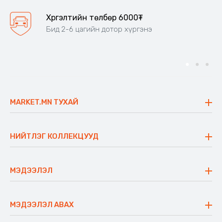
Хүргэлтийн төлбөр 6000₮
Бид 2-6 цагийн дотор хүргэнэ
MARKET.MN ТУХАЙ
Бидний тухай
Үнэт зүйлс
НИЙТЛЭГ КОЛЛЕКЦУУД
Ажлын байр
Майхан
Ажиллах арга барил
Сүүдрэвч
МЭДЭЭЛЭЛ
Блог
Аяны ширээ
Түгээмэл асуулт
Хийлдэг гудас
Буцаалтын журам
МЭДЭЭЛЭЛ АВАХ
Аяны түшлэгтэй сандал
Захиалга шалгах