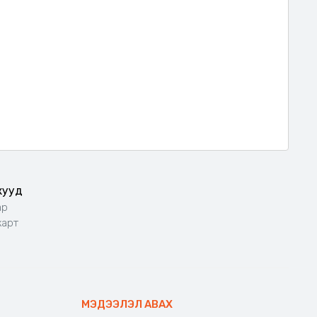
жууд
ар
карт
МЭДЭЭЛЭЛ АВАХ