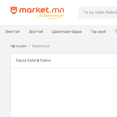
Эмэгтэй
Эрэгтэй
Цахилгаан бараа
Гэр ахуй
Т
Нүүр хуудас
Бараанууд
бараа байхгүй байна