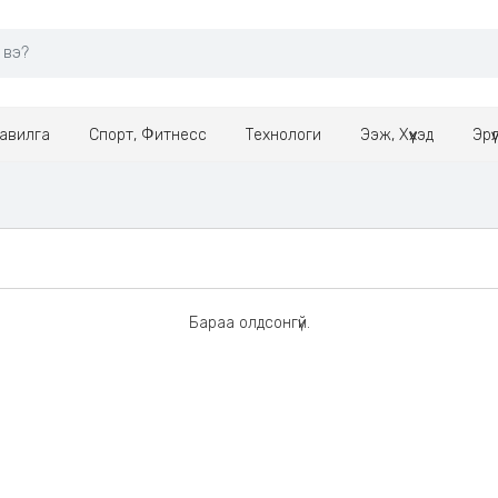
авилга
Спорт, Фитнесс
Технологи
Ээж, Хүүхэд
Эрү
Бараа олдсонгүй.