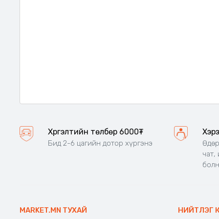
Хүргэлтийн төлбөр 6000₮
Хэр
Бид 2-6 цагийн дотор хүргэнэ
Өдөр
чат,
бол
MARKET.MN ТУХАЙ
НИЙТЛЭГ 