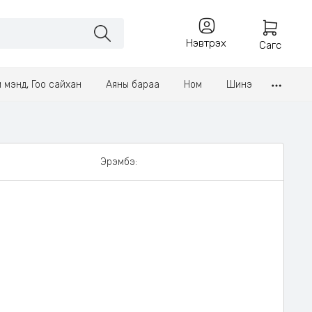
Нэвтрэх
Сагс
үл мэнд, Гоо сайхан
Аяны бараа
Ном
Шинэ
Эрэмбэ: