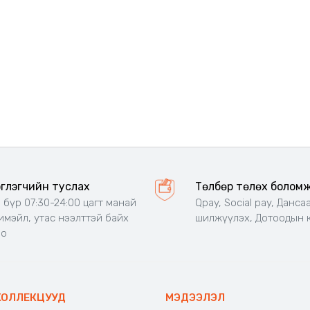
эглэгчийн туслах
Төлбөр төлөх болом
 бүр 07:30-24:00 цагт манай
Qpay, Social pay, Данса
 имэйл, утас нээлттэй байх
шилжүүлэх, Дотоодын 
но
КОЛЛЕКЦУУД
МЭДЭЭЛЭЛ