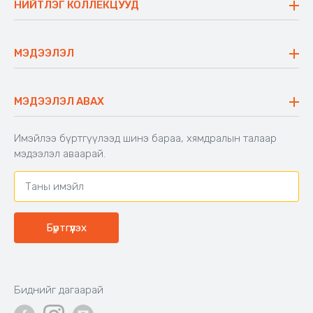
НИЙТЛЭГ КОЛЛЕКЦУУД
Ажлын байр
Майхан
Ажиллах арга барил
Сүүдрэвч
МЭДЭЭЛЭЛ
Блог
Аяны ширээ
Түгээмэл асуулт
Хийлдэг гудас
Буцаалтын журам
МЭДЭЭЛЭЛ АВАХ
Аяны түшлэгтэй сандал
Захиалга шалгах
Хамтран ажиллах
Имэйлээ бүртгүүлээд шинэ бараа, хямдралын талаар
Холбоо барих
мэдээлэл аваарай.
Бүртгүүлэх
Биднийг дагаарай