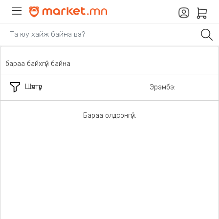
бараа байхгүй байна
Шүүлтүүр
Эрэмбэ:
Бараа олдсонгүй.