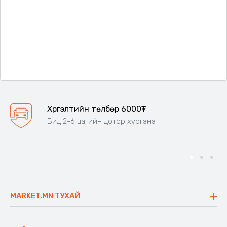
Хүргэлтийн төлбөр 6000₮
Бид 2-6 цагийн дотор хүргэнэ
MARKET.MN ТУХАЙ
Бидний тухай
Үнэт зүйлс