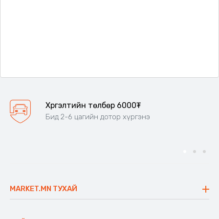
Хүргэлтийн төлбөр 6000₮
Бид 2-6 цагийн дотор хүргэнэ
MARKET.MN ТУХАЙ
Бидний тухай
Үнэт зүйлс