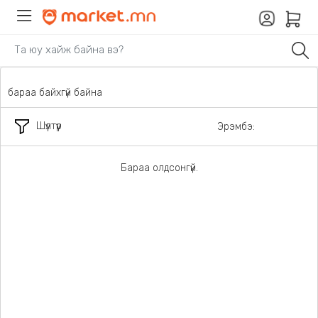
бараа байхгүй байна
Шүүлтүүр
Эрэмбэ:
Бараа олдсонгүй.