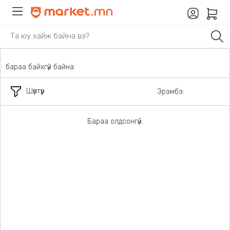
бараа байхгүй байна
Шүүлтүүр
Эрэмбэ:
Бараа олдсонгүй.