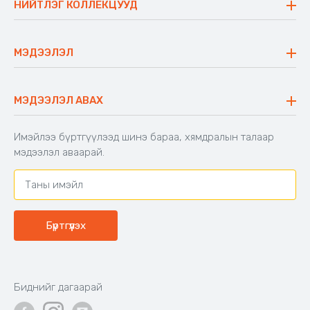
НИЙТЛЭГ КОЛЛЕКЦУУД
Ажлын байр
Майхан
Ажиллах арга барил
Сүүдрэвч
МЭДЭЭЛЭЛ
Блог
Аяны ширээ
Түгээмэл асуулт
Хийлдэг гудас
Буцаалтын журам
МЭДЭЭЛЭЛ АВАХ
Аяны түшлэгтэй сандал
Захиалга шалгах
Хамтран ажиллах
Имэйлээ бүртгүүлээд шинэ бараа, хямдралын талаар
Холбоо барих
мэдээлэл аваарай.
Бүртгүүлэх
Биднийг дагаарай