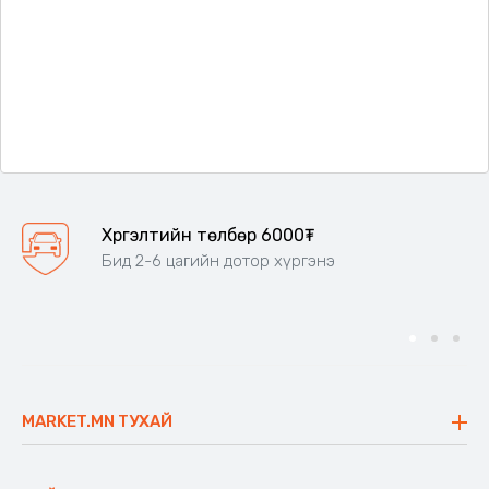
Хүргэлтийн төлбөр 6000₮
Бид 2-6 цагийн дотор хүргэнэ
MARKET.MN ТУХАЙ
Бидний тухай
Үнэт зүйлс