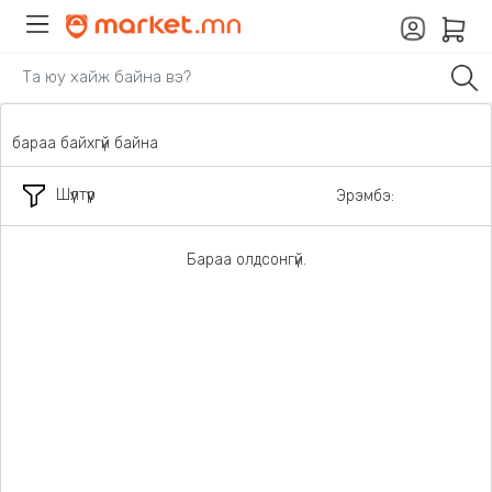
бараа байхгүй байна
Шүүлтүүр
Эрэмбэ:
Бараа олдсонгүй.