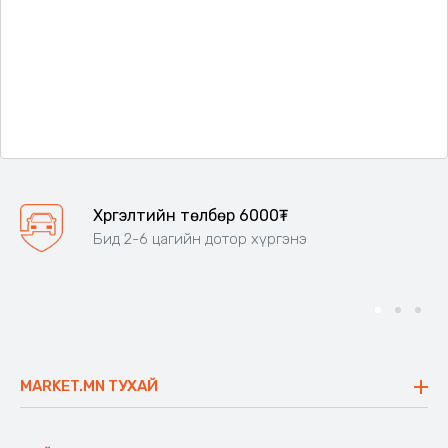
Хүргэлтийн төлбөр 6000₮
Бид 2-6 цагийн дотор хүргэнэ
MARKET.MN ТУХАЙ
Бидний тухай
Үнэт зүйлс