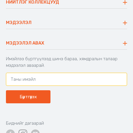
НИЙТЛЭГ КОЛЛЕКЦУУД
Ажлын байр
Майхан
Ажиллах арга барил
Сүүдрэвч
МЭДЭЭЛЭЛ
Блог
Аяны ширээ
Түгээмэл асуулт
Хийлдэг гудас
Буцаалтын журам
МЭДЭЭЛЭЛ АВАХ
Аяны түшлэгтэй сандал
Захиалга шалгах
Хамтран ажиллах
Имэйлээ бүртгүүлээд шинэ бараа, хямдралын талаар
Холбоо барих
мэдээлэл аваарай.
Бүртгүүлэх
Биднийг дагаарай