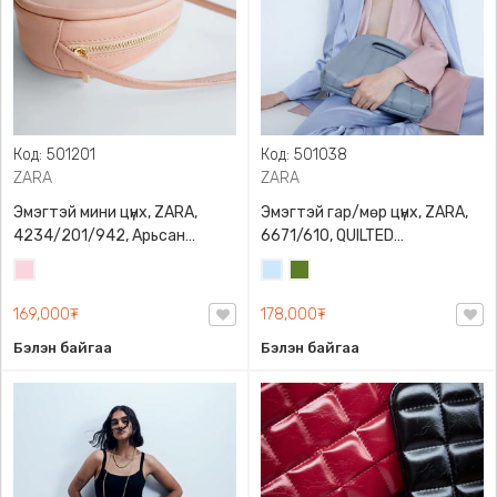
Код: 501201
Код: 501038
ZARA
ZARA
Эмэгтэй мини цүнх, ZARA,
Эмэгтэй гар/мөр цүнх, ZARA,
4234/201/942, Арьсан
6671/610, QUILTED
материалтай, LIMITED EDITION
CROSSBODY BAG WITH HANDLE
Усан
Усан
Цэргийн
OVAL LEATHER HANDBAG TRF
ягаан
цэнхэр
ногоон
169,000₮
178,000₮
Бэлэн байгаа
Бэлэн байгаа