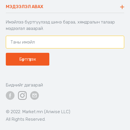
Буцаалтын журам
МЭДЭЭЛЭЛ АВАХ
Аяны түшлэгтэй сандал
Захиалга шалгах
Хамтран ажиллах
Имэйлээ бүртгүүлээд шинэ бараа, хямдралын талаар
Холбоо барих
мэдээлэл аваарай.
Бүртгүүлэх
Биднийг дагаарай
© 2022. Market.mn (Ariwise LLC)
All Rights Reserved.