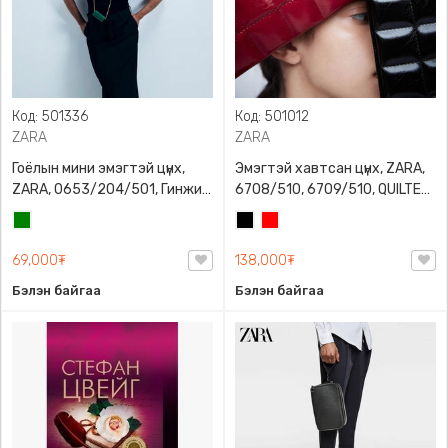
Код: 501336
Код: 501012
ZARA
ZARA
Гоёлын мини эмэгтэй цүнх,
Эмэгтэй хавтсан цүнх, ZARA,
ZARA, 0653/204/501, Гинжин
6708/510, 6709/510, QUILTED
оосортой, Дотроо тольтой
CLUTCH BAGDETAILS, Лакан,
Ногоон
Хар
Улаан
Гинжин оосортой
69,000₮
138,000₮
Бэлэн байгаа
Бэлэн байгаа