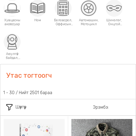
Хувцасны
Ном
Боловсрол,
Автомашин,
Шинэлэг,
аксессуар
Оффисын
Мотоцикл
Онцгой
хэрэгсэл
хэрэглээний
зүйлс
Аюулгүй
байдал,
Хамгаалалт
Утас тогтоогч
1 - 30 / Нийт 2501 бараа
Шүүлтүүр
Эрэмбэ: