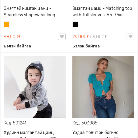
Эмэгтэй нимгэн цамц -
Эмэгтэй цамц - Matching top
Seamless shapewear long
with full sleeves, 65-75кг
sleeve t-shirt, 40-60кг жинд
жинд таарна, ZARA,
Улбар
Хар
таарна, ZARA, 8779/458/615,
0962/642/800, Задгай
шар
Урт ханцуйтай
энгэртэй, Урт ханцуйтай,
98,500₮
29,000₮
59,000₮
Богино
Бэлэн байгаа
Бэлэн байгаа
Код: 501241
Код: 503885
Хүүхдийн малгайтай цамц
Урдаа товчтой богино