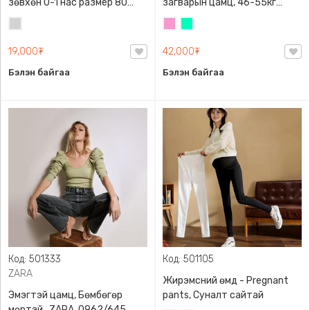
зөвхөн 0-1 нас размер 80
загварын цамц, 46-55кг
сонголттой
жинд таарна
Цайвар
Бүдэг
Номин
саарал
ягаан
ногоон
19,000₮
42,000₮
Бэлэн байгаа
Бэлэн байгаа
Код: 501333
Код: 501105
ZARA
Жирэмсний өмд - Pregnant
Эмэгтэй цамц, Бөмбөгөр
pants, Суналт сайтай
мөртэй , ZARA, 0962/645