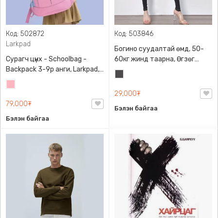
Код: 502872
Код: 503846
Larkpad
Богино суудалтай өмд, 50-
Сурагч цүнх - Schoolbag -
60кг жинд таарна, Өгзөг
Backpack 3-9р анги, Larkpad,
өргөгчтэй
Хар
9009-10128, Цацруулагчтай,
Цайвар
саарал
Олон тасалгаатай
29,000₮
ягаан
79,000₮
Бэлэн байгаа
Бэлэн байгаа