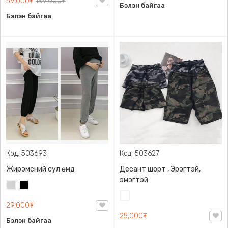
59,000₮
139,000₮
Бэлэн байгаа
Бэлэн байгаа
Код: 503693
Код: 503627
Жирэмсний сул өмд
Десант шорт , Эрэгтэй,
эмэгтэй
Цайвар
Хар
саарал
Цайвар
29,000₮
десант
25,000₮
Бэлэн байгаа