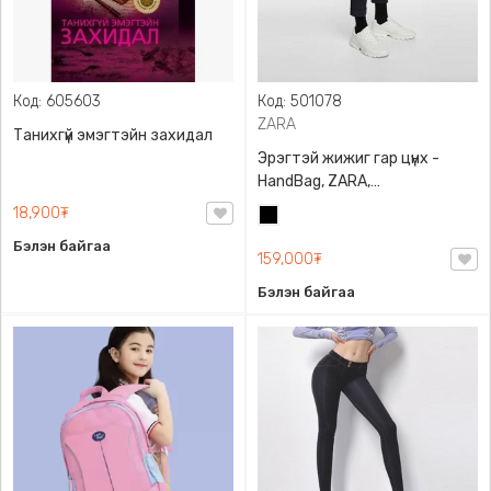
Код: 605603
Код: 501078
ZARA
Танихгүй эмэгтэйн захидал
Эрэгтэй жижиг гар цүнх -
HandBag, ZARA,
3720/005/040, PU арьс
18,900₮
Хар
Бэлэн байгаа
159,000₮
Бэлэн байгаа