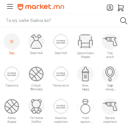
Бүгд
Эмэгтэй
Эрэгтэй
Цахилгаан
Гэр
бараа
ахуй
Тавилга
Спорт,
Технологи
Ээж,
Эрүүл
Фитнесс
Хүүхэд
мэнд,
Гоо
сайхан
Аяны
Тоглоом
Амьтны
Үнэт
Багаж
бараа
Хобби
хэрэгсэл
эдлэл,
хэрэгсэл
аксессуар