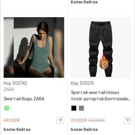
Бэлэн байгаа
Код: 503742
Код: 503213
ZARA
Эрэгтэй эмэгтэй Unisex
Эмэгтэй боди, ZARA
Үслэг дотортой бэлтгэлийн
өмд,
Цайвар
Хар
Саарал
ногоон
49,000₮
29,000₮
38,000₮
Бэлэн байгаа
Бэлэн байгаа