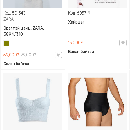
Код: 501343
Код: 605719
ZARA
Хайрцаг
Эрэгтэй цамц, ZARA,
5894/310
15,000₮
Олив
ногоон
Бэлэн байгаа
59,000₮
99,000₮
Бэлэн байгаа