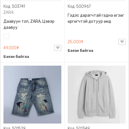
Код: 503741
Код: 500967
ZARA
Гэдэс дарагчтай гадна өгзөг
Даавуун топ, ZARA, Цэвэр
өргөгчтэй дотуур өмд
даавуу
Цагаан
25,000₮
49,000₮
Бэлэн байгаа
Бэлэн байгаа
Код: 501529
Код: 501349