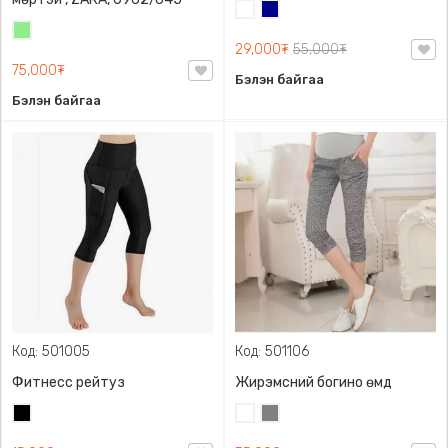
Цагаан
Хөх
Цайвар
29,000₮
55,000₮
ногоон
75,000₮
Бэлэн байгаа
Бэлэн байгаа
Код: 501005
Код: 501106
Фитнесс рейтуз
Жирэмсний богино өмд
Хар
Цагаан
Саарал