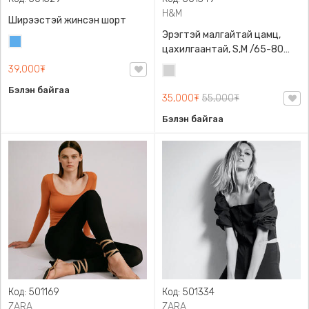
H&M
Ширээстэй жинсэн шорт
Эрэгтэй малгайтай цамц,
Жинсэн
цахилгаантай, S,M /65-80
цэнхэр
кг/, H&M, 0852614006,
39,000₮
Цайвар
Даавуу
саарал
Бэлэн байгаа
35,000₮
55,000₮
Бэлэн байгаа
Код: 501169
Код: 501334
ZARA
ZARA