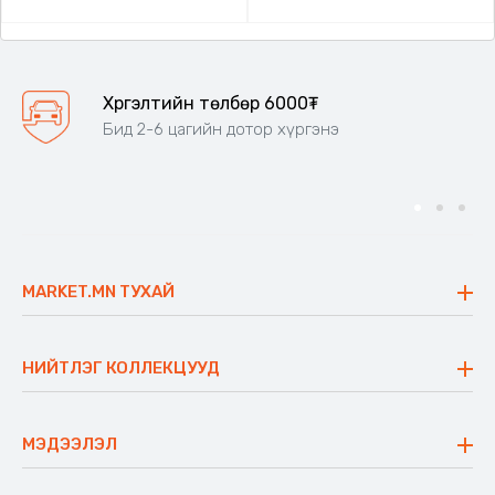
Хүргэлтийн төлбөр 6000₮
Бид 2-6 цагийн дотор хүргэнэ
MARKET.MN ТУХАЙ
Бидний тухай
Үнэт зүйлс
НИЙТЛЭГ КОЛЛЕКЦУУД
Ажлын байр
Майхан
Ажиллах арга барил
Сүүдрэвч
МЭДЭЭЛЭЛ
Блог
Аяны ширээ
Түгээмэл асуулт
Хийлдэг гудас