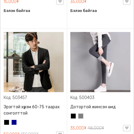
15,000₮
35,000₮
Бэлэн байгаа
Бэлэн байгаа
Код: 503457
Код: 500403
Эрэгтэй хүрэм 60-75 таарах
Дотортой жинсэн өмд
сонголттой
Хар
Саарал
Хар
Хөх
35,000₮
48,000₮