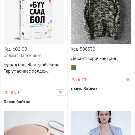
Код: 602108
Код: 500530
Эрдэмт Паблишинг
Десант сорочкан цамц
Бүү саад бол, Жедедайя Била -
Цэргийн
Гар утаснаас холдож
ногоон
амьдралаа эргүүлэн авсан
79,000₮
минь, Эрдэмт Паблишинг,
Бэлэн байгаа
9789919235192
25,000₮
Бэлэн байгаа