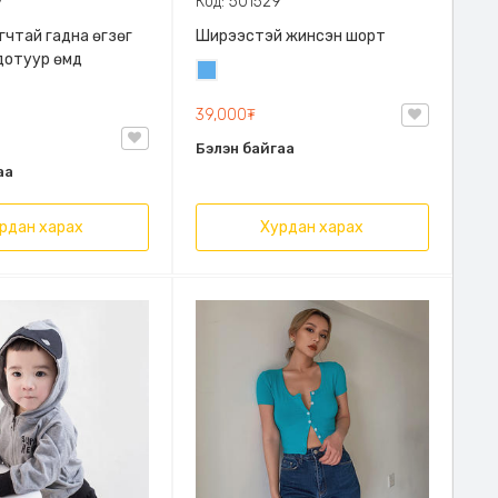
7
Код: 501529
гчтай гадна өгзөг
Ширээстэй жинсэн шорт
дотуур өмд
Жинсэн
цэнхэр
39,000₮
Бэлэн байгаа
аа
рдан харах
Хурдан харах