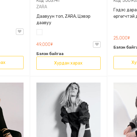
Код: 503741
Код: 50096
ZARA
Гэдэс дара
Даавуун топ, ZARA, Цэвэр
өргөгчтэй 
даавуу
Цагаан
25,000₮
49,000₮
Бэлэн байг
Бэлэн байгаа
рах
Ху
Хурдан харах