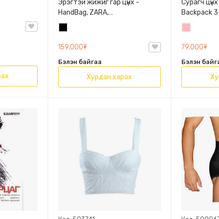
Эрэгтэй жижиг гар цүнх -
Сурагч цүнх
HandBag, ZARA,
Backpack 3-
3720/005/040, PU арьс
9009-10128
Хар
Цайвар
Олон таса
ягаан
159,000₮
79,000₮
Бэлэн байгаа
Бэлэн байг
рах
Хурдан харах
Ху