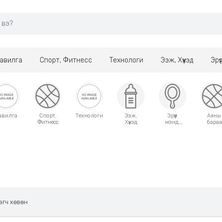
авилга
Спорт, Фитнесс
Технологи
Ээж, Хүүхэд
Эрү
авилга
Спорт,
Технологи
Ээж,
Эрүүл
Аяны
Фитнесс
Хүүхэд
мэнд,
бараа
Гоо
сайхан
эгч хөвөн