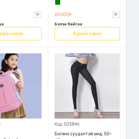
н
Ногоон
69,000₮
аа
Бэлэн байгаа
рдан харах
Хурдан харах
2
Код: 503846
Богино суудалтай өмд, 50-