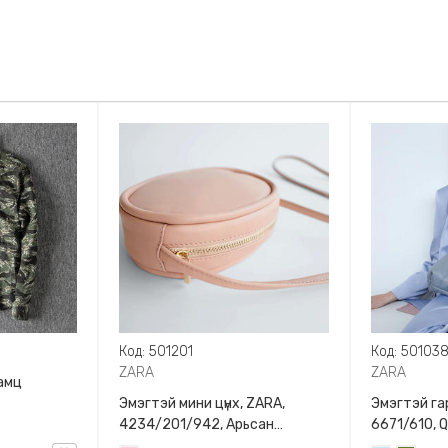
Код: 501201
Код: 50103
ZARA
ZARA
амц
Эмэгтэй мини цүнх, ZARA,
Эмэгтэй гар
4234/201/942, Арьсан
6671/610, 
материалтай, LIMITED EDITION
BAG WITH 