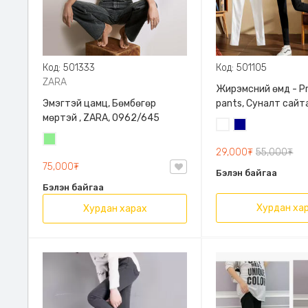
Код: 501333
Код: 501105
ZARA
Жирэмсний өмд - P
Эмэгтэй цамц, Бөмбөгөр
pants, Суналт сайт
мөртэй , ZARA, 0962/645
Цагаан
Хөх
Цайвар
29,000₮
55,000₮
ногоон
75,000₮
Бэлэн байгаа
Бэлэн байгаа
Хурдан ха
Хурдан харах