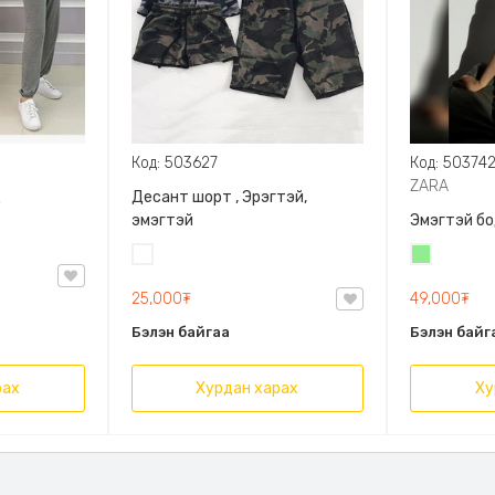
Код: 503627
Код: 50374
ZARA
д
Десант шорт , Эрэгтэй,
эмэгтэй
Эмэгтэй бо
Цайвар
Цайвар
десант
ногоон
25,000₮
49,000₮
Бэлэн байгаа
Бэлэн байг
рах
Хурдан харах
Ху