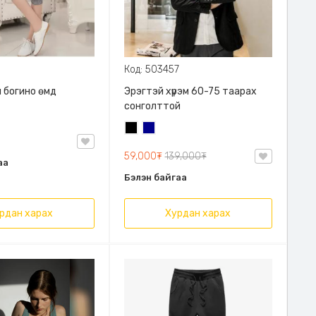
Код: 503457
 богино өмд
Эрэгтэй хүрэм 60-75 таарах
сонголттой
Хар
Хөх
59,000₮
139,000₮
аа
Бэлэн байгаа
рдан харах
Хурдан харах