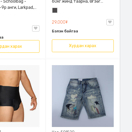
 - Schoolbag -
60кг жинд таарна, Өгзөг
9р анги, Larkpad,
өргөгчтэй
Хар
, Цацруулагчтай,
саарал
лгаатай
29,000₮
Бэлэн байгаа
аа
Хурдан харах
рдан харах