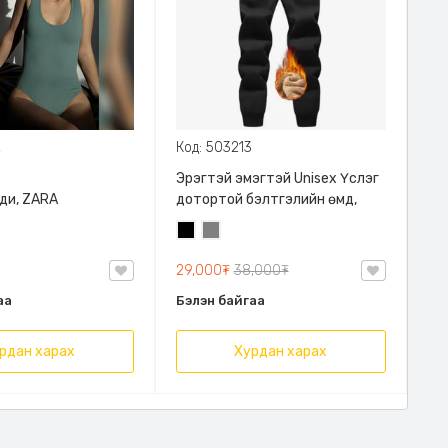
2
Код: 503213
Эрэгтэй эмэгтэй Unisex Үслэг
ди, ZARA
дотортой бэлтгэлийн өмд,
Хар
Саарал
29,000₮
38,000₮
аа
Бэлэн байгаа
рдан харах
Хурдан харах