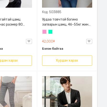
Код: 503885
алгайтай цамц
Урдаа товчтой богино
 нас размер 80
загварын цамц, 46-55кг жинд
й
таарна
Бүдэг
Номин
ягаан
ногоон
42,000₮
аа
Бэлэн байгаа
рдан харах
Хурдан харах