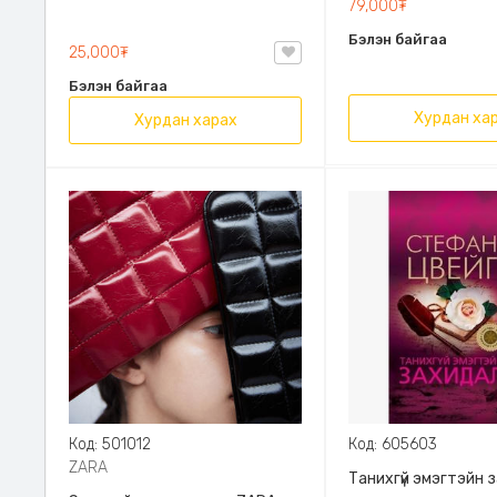
79,000₮
Эрдэмт Паблишинг,
Бэлэн байгаа
9789919235192
25,000₮
Бэлэн байгаа
Хурдан ха
Хурдан харах
Код: 501012
Код: 605603
ZARA
Танихгүй эмэгтэйн 