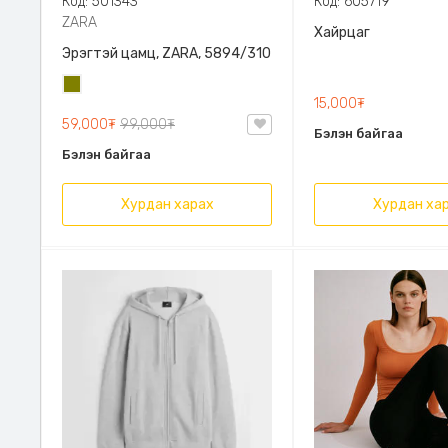
Код: 501343
Код: 605719
ZARA
Хайрцаг
Эрэгтэй цамц, ZARA, 5894/310
Олив
15,000₮
ногоон
59,000₮
99,000₮
Бэлэн байгаа
Бэлэн байгаа
Хурдан харах
Хурдан ха