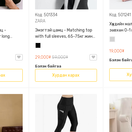
Код: 501334
Код: 501241
ZARA
Хүүхдийн м
ц -
Эмэгтэй цамц - Matching top
зөвхөн 0-1
 long
with full sleeves, 65-75кг жинд
сонголтто
Цайвар
60кг жинд
таарна, ZARA, 0962/642/800,
Хар
саарал
/458/615,
Задгай энгэртэй, Урт
19,000₮
ханцуйтай, Богино
29,000₮
59,000₮
Бэлэн байг
Бэлэн байгаа
Ху
рах
Хурдан харах