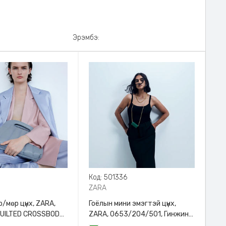
Эрэмбэ:
8
Код: 501336
ZARA
/мөр цүнх, ZARA,
Гоёлын мини эмэгтэй цүнх,
QUILTED CROSSBODY
ZARA, 0653/204/501, Гинжин
HANDLE
оосортой, Дотроо тольтой