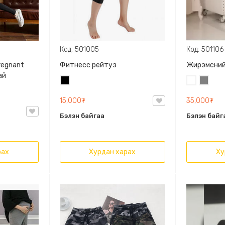
Код: 501005
Код: 501106
regnant
Фитнесс рейтуз
Жирэмсний
ай
Хар
Цагаан
Саарал
15,000₮
35,000₮
Бэлэн байгаа
Бэлэн байг
рах
Хурдан харах
Ху