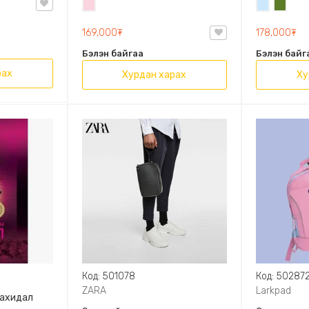
Усан
Усан
Цэргий
OVAL LEATHER HANDBAG TRF
ягаан
цэнхэр
ногоон
169,000₮
178,000₮
Бэлэн байгаа
Бэлэн байг
рах
Хурдан харах
Ху
Код: 501078
Код: 50287
ZARA
Larkpad
захидал