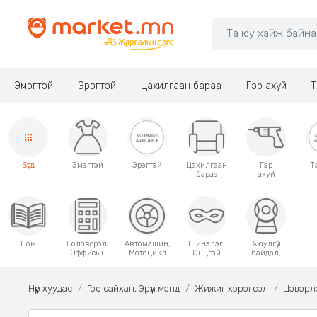
Эмэгтэй
Эрэгтэй
Цахилгаан бараа
Гэр ахуй
Т
Бүгд
Эмэгтэй
Эрэгтэй
Цахилгаан
Гэр
Т
бараа
ахуй
Ном
Боловсрол,
Автомашин,
Шинэлэг,
Аюулгүй
Оффисын
Мотоцикл
Онцгой
байдал,
хэрэгсэл
хэрэглээний
Хамгаалалт
зүйлс
Нүүр хуудас
Гоо сайхан, Эрүүл мэнд
Жижиг хэрэгсэл
Цэвэрл