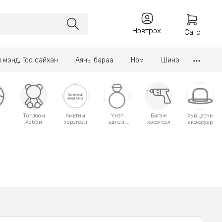
Нэвтрэх
Сагс
үл мэнд, Гоо сайхан
Аяны бараа
Ном
Шинэ
Тоглоом
Амьтны
Үнэт
Багаж
Хувцасны
Хобби
хэрэгсэл
эдлэл,
хэрэгсэл
аксессуар
аксессуар