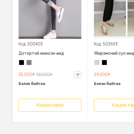
Код: 500403
Код: 503693
Дотортой жинсэн өмд
Жирэмсний сул өм
Хар
Саарал
Цайвар
Хар
саарал
35,000₮
48,000₮
29,000₮
Бэлэн байгаа
Бэлэн байгаа
Хурдан харах
Хурдан ха