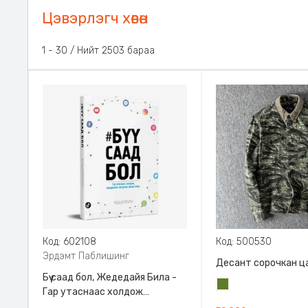
Цэвэрлэгч хөвөн
1 - 30 / Нийт 2503 бараа
Код: 602108
Код: 500530
Эрдэмт Паблишинг
Десант сорочкан ц
Бүү саад бол, Жедедайя Била -
Цэргийн
Гар утаснаас холдож
ногоон
амьдралаа эргүүлэн авсан минь,