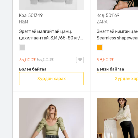
Код: 501349
Код: 501169
H&M
ZARA
Эрэгтэй малгайтай цамц,
Эмэгтэй нимгэн цам
цахилгаантай, S,M /65-80 кг/,
Seamless shapewear
H&M, 0852614006, Даавуу
sleeve t-shirt, 40-
Цайвар
Улбар
таарна, ZARA, 8779
саарал
шар
Урт ханцуйтай
35,000₮
55,000₮
98,500₮
Бэлэн байгаа
Бэлэн байгаа
Хурдан харах
Хурдан ха