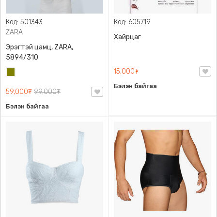
Код: 501343
Код: 605719
ZARA
Хайрцаг
Эрэгтэй цамц, ZARA,
5894/310
15,000₮
Олив
ногоон
Бэлэн байгаа
59,000₮
99,000₮
Бэлэн байгаа