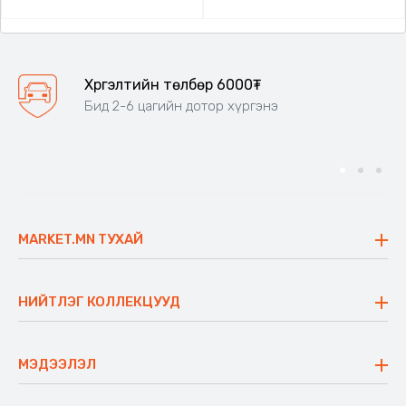
Хүргэлтийн төлбөр 6000₮
Бид 2-6 цагийн дотор хүргэнэ
MARKET.MN ТУХАЙ
Бидний тухай
Үнэт зүйлс
НИЙТЛЭГ КОЛЛЕКЦУУД
Ажлын байр
Майхан
Ажиллах арга барил
Сүүдрэвч
МЭДЭЭЛЭЛ
Блог
Аяны ширээ
Түгээмэл асуулт
Хийлдэг гудас