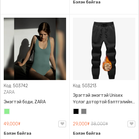
Бэлэн байгаа
Код: 503742
Код: 503213
ZARA
Эрэгтэй эмэгтэй Unisex
Эмэгтэй боди, ZARA
Үслэг дотортой бэлтгэлийн
өмд,
Цайвар
Хар
Саарал
ногоон
49,000₮
29,000₮
38,000₮
Бэлэн байгаа
Бэлэн байгаа