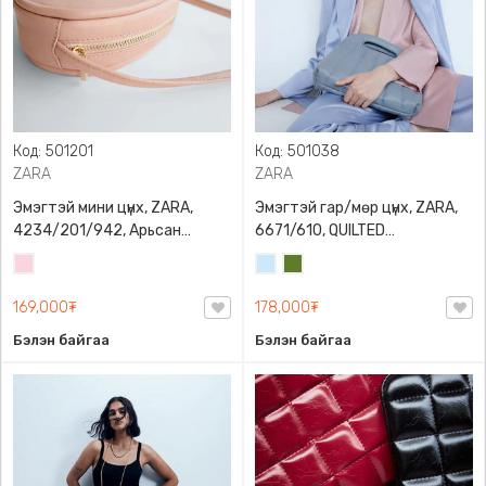
Код: 501201
Код: 501038
ZARA
ZARA
Эмэгтэй мини цүнх, ZARA,
Эмэгтэй гар/мөр цүнх, ZARA,
4234/201/942, Арьсан
6671/610, QUILTED
материалтай, LIMITED EDITION
CROSSBODY BAG WITH HANDLE
Усан
Усан
Цэргийн
OVAL LEATHER HANDBAG TRF
ягаан
цэнхэр
ногоон
169,000₮
178,000₮
Бэлэн байгаа
Бэлэн байгаа