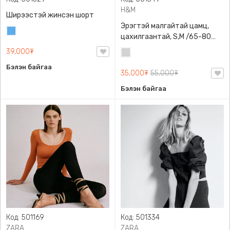
H&M
Ширээстэй жинсэн шорт
Эрэгтэй малгайтай цамц,
Жинсэн
цахилгаантай, S,M /65-80
цэнхэр
кг/, H&M, 0852614006,
39,000₮
Цайвар
Даавуу
саарал
Бэлэн байгаа
35,000₮
55,000₮
Бэлэн байгаа
Код: 501169
Код: 501334
ZARA
ZARA