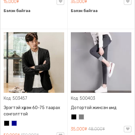
15,000₮
35,000₮
Бэлэн байгаа
Бэлэн байгаа
Код: 503457
Код: 500403
Эрэгтэй хүрэм 60-75 таарах
Дотортой жинсэн өмд
сонголттой
Хар
Саарал
Хар
Хөх
35,000₮
48,000₮