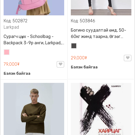
Код: 502872
Код: 503846
Larkpad
Богино суудалтай өмд, 50-
Сурагч цүнх - Schoolbag -
60кг жинд таарна, Өгзөг
Backpack 3-9р анги, Larkpad,
өргөгчтэй
Хар
9009-10128, Цацруулагчтай,
Цайвар
саарал
Олон тасалгаатай
29,000₮
ягаан
79,000₮
Бэлэн байгаа
Бэлэн байгаа