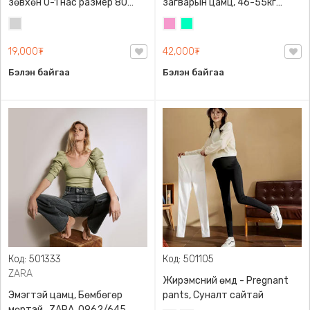
зөвхөн 0-1 нас размер 80
загварын цамц, 46-55кг
сонголттой
жинд таарна
Цайвар
Бүдэг
Номин
саарал
ягаан
ногоон
19,000₮
42,000₮
Бэлэн байгаа
Бэлэн байгаа
Код: 501333
Код: 501105
ZARA
Жирэмсний өмд - Pregnant
Эмэгтэй цамц, Бөмбөгөр
pants, Суналт сайтай
мөртэй , ZARA, 0962/645