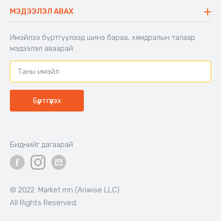
Буцаалтын журам
МЭДЭЭЛЭЛ АВАХ
Аяны түшлэгтэй сандал
Захиалга шалгах
Хамтран ажиллах
Имэйлээ бүртгүүлээд шинэ бараа, хямдралын талаар
Холбоо барих
мэдээлэл аваарай.
Бүртгүүлэх
Биднийг дагаарай
© 2022. Market.mn (Ariwise LLC)
All Rights Reserved.