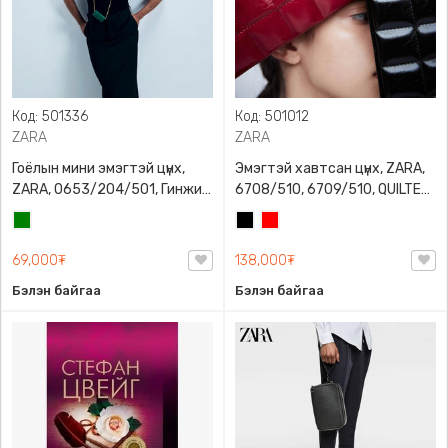
Код: 501336
Код: 501012
ZARA
ZARA
Гоёлын мини эмэгтэй цүнх,
Эмэгтэй хавтсан цүнх, ZARA,
ZARA, 0653/204/501, Гинжин
6708/510, 6709/510, QUILTED
оосортой, Дотроо тольтой
CLUTCH BAGDETAILS, Лакан,
Ногоон
Хар
Улаан
Гинжин оосортой
69,000₮
138,000₮
Бэлэн байгаа
Бэлэн байгаа