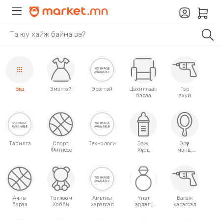
Бүгд
Эмэгтэй
Эрэгтэй
Цахилгаан
Гэр
бараа
ахуй
Тавилга
Спорт,
Технологи
Ээж,
Эрүүл
Фитнесс
Хүүхэд
мэнд,
Гоо
сайхан
Аяны
Тоглоом
Амьтны
Үнэт
Багаж
бараа
Хобби
хэрэгсэл
эдлэл,
хэрэгсэл
аксессуар