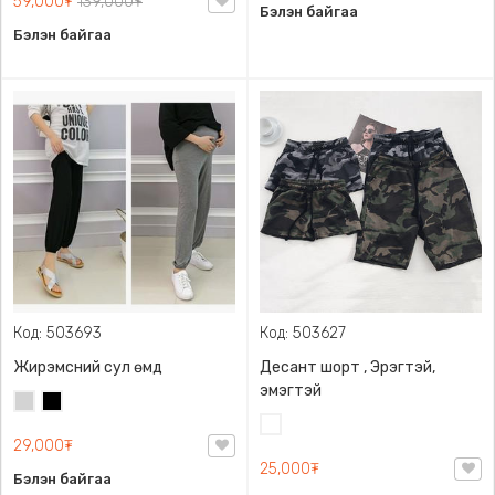
59,000₮
139,000₮
Бэлэн байгаа
Бэлэн байгаа
Код: 503693
Код: 503627
Жирэмсний сул өмд
Десант шорт , Эрэгтэй,
эмэгтэй
Цайвар
Хар
саарал
Цайвар
29,000₮
десант
25,000₮
Бэлэн байгаа