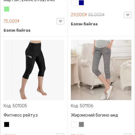
Цагаан
Хөх
Цайвар
29,000₮
55,000₮
ногоон
75,000₮
Бэлэн байгаа
Бэлэн байгаа
Код: 501005
Код: 501106
Фитнесс рейтуз
Жирэмсний богино өмд
Хар
Цагаан
Саарал