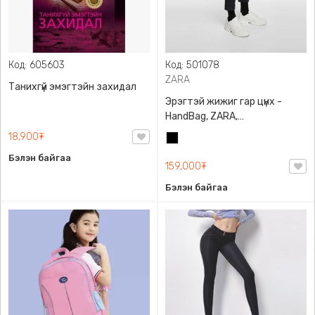
Код: 605603
Код: 501078
ZARA
Танихгүй эмэгтэйн захидал
Эрэгтэй жижиг гар цүнх -
HandBag, ZARA,
3720/005/040, PU арьс
18,900₮
Хар
Бэлэн байгаа
159,000₮
Бэлэн байгаа