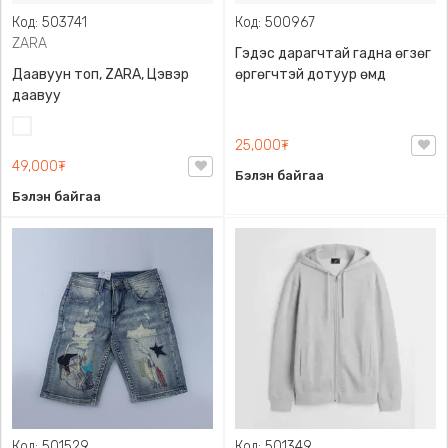
Код: 503741
Код: 500967
ZARA
Гэдэс дарагчтай гадна өгзөг
Даавуун топ, ZARA, Цэвэр
өргөгчтэй дотуур өмд
даавуу
Цагаан
25,000₮
49,000₮
Бэлэн байгаа
Бэлэн байгаа
Код: 501529
Код: 501349