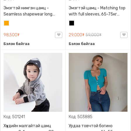
Эмэгтэй нимгэн цамц -
Эмэгтэй цамц - Matching top
Seamless shapewear long
with full sleeves, 65-75кг
sleeve t-shirt, 40-60кг жинд
жинд таарна, ZARA,
Улбар
Хар
таарна, ZARA, 8779/458/615,
0962/642/800, Задгай
шар
Урт ханцуйтай
энгэртэй, Урт ханцуйтай,
98,500₮
29,000₮
59,000₮
Богино
Бэлэн байгаа
Бэлэн байгаа
Код: 501241
Код: 503885
Хүүхдийн малгайтай цамц
Урдаа товчтой богино