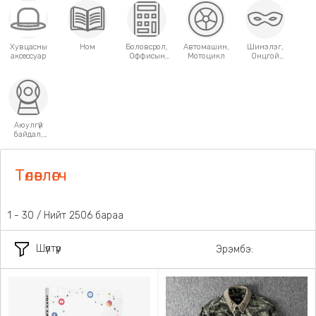
Хувцасны
Ном
Боловсрол,
Автомашин,
Шинэлэг,
аксессуар
Оффисын
Мотоцикл
Онцгой
хэрэгсэл
хэрэглээний
зүйлс
Аюулгүй
байдал,
Хамгаалалт
Төлөвлөгч
1 - 30 / Нийт 2506 бараа
Шүүлтүүр
Эрэмбэ: